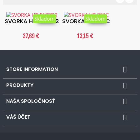
Skladom
Skladom
SVORKA HT-5133D2
SVORKA HT-301C
37,69 €
13,15 €
STORE INFORMATION

PRODUKTY

NAŠA SPOLOČNOSŤ

VÁŠ ÚČET
