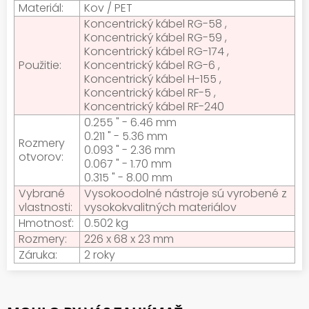
Materiál:
Kov / PET
Koncentrický kábel RG-58 ,
Koncentrický kábel RG-59 ,
Koncentrický kábel RG-174 ,
Použitie:
Koncentrický kábel RG-6 ,
Koncentrický kábel H-155 ,
Koncentrický kábel RF-5 ,
Koncentrický kábel RF-240
0.255 " - 6.46 mm
0.211 " - 5.36 mm
Rozmery
0.093 " - 2.36 mm
otvorov:
0.067 " - 1.70 mm
0.315 " - 8.00 mm
Vybrané
Vysokoodolné nástroje sú vyrobené z
vlastnosti:
vysokokvalitných materiálov
Hmotnosť:
0.502 kg
Rozmery:
226 x 68 x 23 mm
Záruka:
2 roky