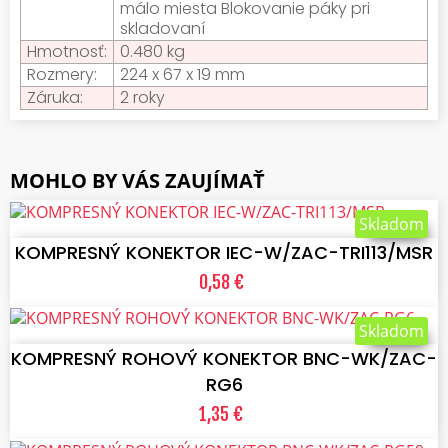
málo miesta Blokovanie páky pri
skladovaní
Hmotnosť:
0.480 kg
Rozmery:
224 x 67 x 19 mm
Záruka:
2 roky
MOHLO BY VÁS ZAUJÍMAŤ
VLOŽIŤ DO KOŠÍKA
Skladom
KOMPRESNÝ KONEKTOR IEC-W/ZAC-TRI113/MSR
0,58 €
VLOŽIŤ DO KOŠÍKA
Skladom
KOMPRESNÝ ROHOVÝ KONEKTOR BNC-WK/ZAC-
RG6
1,35 €
VLOŽIŤ DO KOŠÍKA