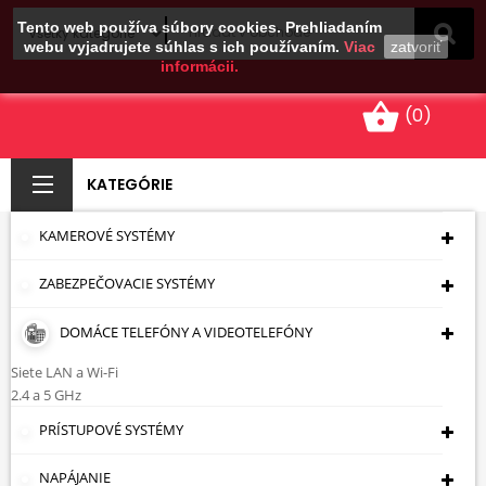
Tento web používa súbory cookies. Prehliadaním
webu vyjadrujete súhlas s ich používaním.
Viac
zatvoriť
informácii.
shopping_basket
(0)
KATEGÓRIE
KAMEROVÉ SYSTÉMY
SVORKA
ZABEZPEČOVACIE SYSTÉMY
KOMPRESNÝCH
KONEKTOROV HT-
DOMÁCE TELEFÓNY A VIDEOTELEFÓNY
5082R
Siete LAN a Wi-Fi
2.4 a 5 GHz
Úvodná Stránka
Káble - Zásuvky - Zástrčky
PRÍSTUPOVÉ SYSTÉMY
Ručné Náradie
Krimpovacie Kliešte Na
Kompresné Konektory
SVORKA KOMPRESNÝCH
NAPÁJANIE