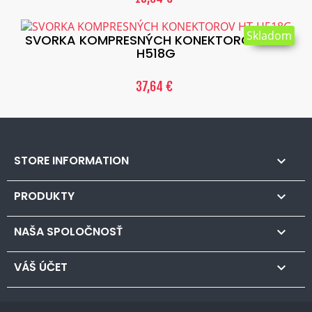
Skladom
SVORKA KOMPRESNÝCH KONEKTOROV HT-
H518G
37,64 €
STORE INFORMATION

PRODUKTY

NAŠA SPOLOČNOSŤ

VÁŠ ÚČET
