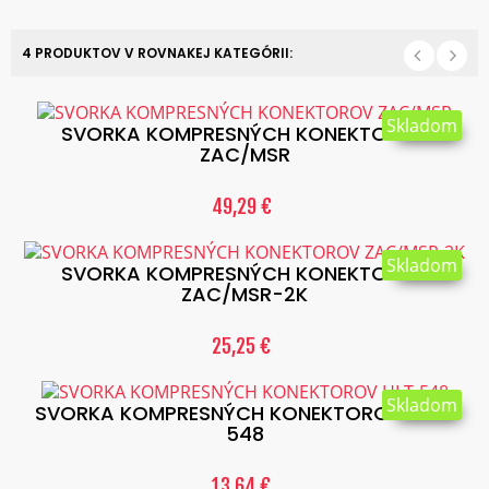
4 PRODUKTOV V ROVNAKEJ KATEGÓRII:
Skladom
SVORKA KOMPRESNÝCH KONEKTOROV
ZAC/MSR
49,29 €
Skladom
SVORKA KOMPRESNÝCH KONEKTOROV
ZAC/MSR-2K
25,25 €
Skladom
SVORKA KOMPRESNÝCH KONEKTOROV HLT-
548
13,64 €