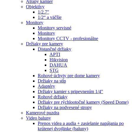
Atrapy kamier
Objektívy
1/2.7"
1/2“ a väčšie
Monitory
Monitory servisné
Monitory
Monitory CCTV - profesionálne
Držiaky pre kamery
Distančné držiaky
APTI
Hikvision
DAHUA
STG
Rohové úchyty pre dome kamery
Držiaky na stĺp
Adaptéry
Držiaky kamier s pripevnením 1/4"
Rohové držiaky
Držiaky pre rýchlootočné kamery (Speed Dome)
Držiaky na podvesené stropy
Kamerové puzdra
Video baluny
Prenos videa a audia + zasielanie napájania po
krútenej dvojlinke (baluny)