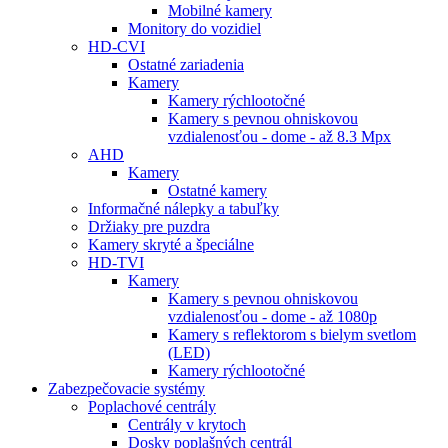
Mobilné kamery
Monitory do vozidiel
HD-CVI
Ostatné zariadenia
Kamery
Kamery rýchlootočné
Kamery s pevnou ohniskovou
vzdialenosťou - dome - až 8.3 Mpx
AHD
Kamery
Ostatné kamery
Informačné nálepky a tabuľky
Držiaky pre puzdra
Kamery skryté a špeciálne
HD-TVI
Kamery
Kamery s pevnou ohniskovou
vzdialenosťou - dome - až 1080p
Kamery s reflektorom s bielym svetlom
(LED)
Kamery rýchlootočné
Zabezpečovacie systémy
Poplachové centrály
Centrály v krytoch
Dosky poplašných centrál