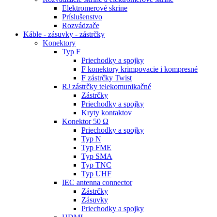
Elektromerové skrine
Príslušenstvo
Rozvádzače
Káble - zásuvky - zástrčky
Konektory
Typ F
Priechodky a spojky
F konektory krimpovacie i kompresné
F zástrčky Twist
RJ zástrčky telekomunikačné
Zástrčky
Priechodky a spojky
Kryty kontaktov
Konektor 50 Ω
Priechodky a spojky
Typ N
Typ FME
Typ SMA
Typ TNC
Typ UHF
IEC antenna connector
Zástrčky
Zásuvky
Priechodky a spojky