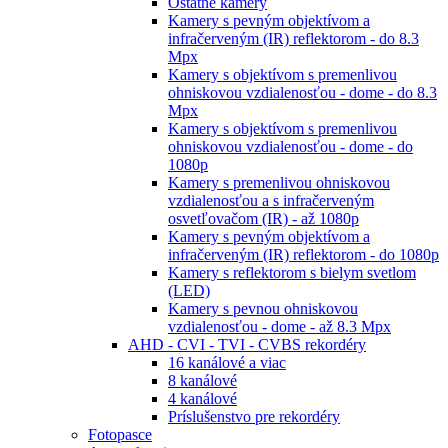
Ostatné kamery
Kamery s pevným objektívom a
infračerveným (IR) reflektorom - do 8.3
Mpx
Kamery s objektívom s premenlivou
ohniskovou vzdialenosťou - dome - do 8.3
Mpx
Kamery s objektívom s premenlivou
ohniskovou vzdialenosťou - dome - do
1080p
Kamery s premenlivou ohniskovou
vzdialenosťou a s infračerveným
osvetľovačom (IR) - až 1080p
Kamery s pevným objektívom a
infračerveným (IR) reflektorom - do 1080p
Kamery s reflektorom s bielym svetlom
(LED)
Kamery s pevnou ohniskovou
vzdialenosťou - dome - až 8.3 Mpx
AHD - CVI - TVI - CVBS rekordéry
16 kanálové a viac
8 kanálové
4 kanálové
Príslušenstvo pre rekordéry
Fotopasce