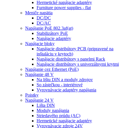
Hermetické napájacie adaptéry
Furniture power supplies - flat
Meniče napätia
DC/DC
DC/AC
Napájanie PoE 802.3af(at)
Stabilizátory PoE
Napájacie adaptéry
Napájacie bloky
Napájacie distribútory PCB (pripravené na
inštaláciu v krytoch)
Napájacie distribútory s panelmi Rack
Napájacie distribútory s univerzálnymi krytmi
Napájanie cez Ethernet (PoE)
Napájanie 48 V
Na lištu DIN a moduly zdrojov
So zástrčkou - interiérové
Vyrovnávacie adaptéry napájania
Poistky
Napájanie 24 V
Lišta DIN
Moduly napájania
Striedavého prúdu (AC)
Hermetické napájacie adaptéry
Vyrovnávacie zdroje 24V