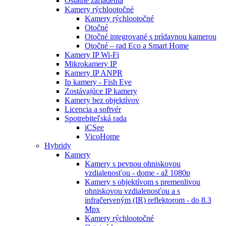
Ostatné zariadenia
Kamery rýchlootočné
Kamery rýchlootočné
Otočné
Otočné integrované s prídavnou kamerou
Otočné – rad Eco a Smart Home
Kamery IP Wi-Fi
Mikrokamery IP
Kamery IP ANPR
Ip kamery - Fish Eye
Zostávajúce IP kamery
Kamery bez objektívov
Licencia a softvér
Spotrebiteľská rada
iCSee
VicoHome
Hybridy
Kamery
Kamery s pevnou ohniskovou
vzdialenosťou - dome - až 1080p
Kamery s objektívom s premenlivou
ohniskovou vzdialenosťou a s
infračerveným (IR) reflektorom - do 8.3
Mpx
Kamery rýchlootočné