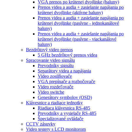
VGA prenos po krútenej dvojlinke (baluny)
Prenos videa a audia + zasielanie napájania po
krútenej dvojlinke (aktívne baluny)
Prenos videa a audia + zasielanie napájania po
krútenej dvojlinke (pasívne - jednokanálové
baluny)
Prenos videa a audia + zasielanie napájania po
krútenej dvojlinke (pasívne - viackanálové
baluny)
Bezdrôtový video prenos
5 GHz bezdrôtový prenos videa
Spracovanie video signálu
Prevodníky signálu
Separátory videa a napájania
Video zosilňovače
VGA prepínače a rozbočovače
Video rozdeľovače
Video switche
Generátory symbolov (OSD)
Klávesnice a riadiace jednotky
Riadiaca klávesnica RS-485
Prevodníky a vysielače RS-485
Špecializované ovládače
CCTV zásuvky
Video testery s LCD monitorom