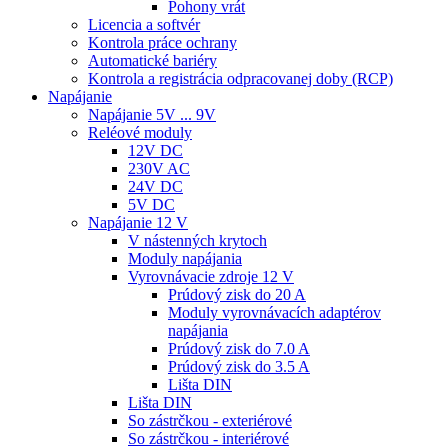
Pohony vrát
Licencia a softvér
Kontrola práce ochrany
Automatické bariéry
Kontrola a registrácia odpracovanej doby (RCP)
Napájanie
Napájanie 5V ... 9V
Reléové moduly
12V DC
230V AC
24V DC
5V DC
Napájanie 12 V
V nástenných krytoch
Moduly napájania
Vyrovnávacie zdroje 12 V
Prúdový zisk do 20 A
Moduly vyrovnávacích adaptérov
napájania
Prúdový zisk do 7.0 A
Prúdový zisk do 3.5 A
Lišta DIN
Lišta DIN
So zástrčkou - exteriérové
So zástrčkou - interiérové