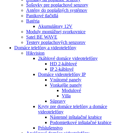
Šošovky pre poplachové senzory
Antény do poplašných systémov
Panikové tlačidlá
Batéria
Akumulátory 12V
Moduly montážnej svorkovnice
Satel BE WAVE
Testery poplachových senzorov
Domáce telefóny a videotelefóny
Hikvision
2káblové domáce videotelefóny
HD 2-káblové
IP 2-káblové
Domáce videotelefóny IP
Vnútorné panely
Vonkajšie panely
Modulové
Villa
Súpravy
Kryty pre domáce telefóny a domáce
videotelefóny
Nástenné inštalačné krabice
Podomietkové inštalačné krabice
Príslušenstvo