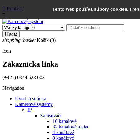

Prihlásiť
Tento web používa súbory cookies. Preh

Hľadať
shopping_basket
Košík
(0)
icon
Zákaznícka linka
(+421) 0944 523 003
Navigation
Úvodná stránka
Kamerové systémy
IP
Zapisovače
16 kanálové
32 kanálové a viac
4 kanálové
8 kanálové