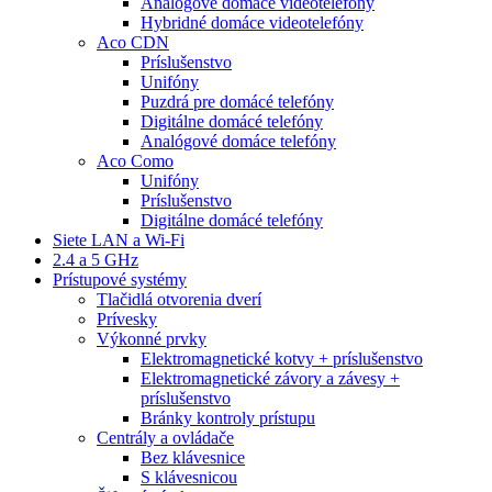
Analógové domáce videotelefóny
Hybridné domáce videotelefóny
Aco CDN
Príslušenstvo
Unifóny
Puzdrá pre domácé telefóny
Digitálne domácé telefóny
Analógové domáce telefóny
Aco Como
Unifóny
Príslušenstvo
Digitálne domácé telefóny
Siete LAN a Wi-Fi
2.4 a 5 GHz
Prístupové systémy
Tlačidlá otvorenia dverí
Prívesky
Výkonné prvky
Elektromagnetické kotvy + príslušenstvo
Elektromagnetické závory a závesy +
príslušenstvo
Bránky kontroly prístupu
Centrály a ovládače
Bez klávesnice
S klávesnicou