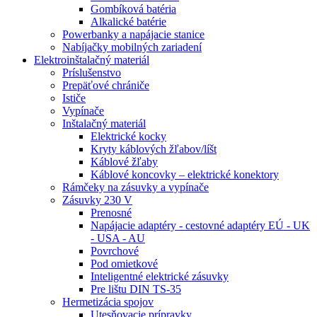
Gombíková batéria
Alkalické batérie
Powerbanky a napájacie stanice
Nabíjačky mobilných zariadení
Elektroinštalačný materiál
Príslušenstvo
Prepäťové chrániče
Ističe
Vypínače
Inštalačný materiál
Elektrické kocky
Kryty káblových žľabov/líšt
Káblové žľaby
Káblové koncovky – elektrické konektory
Rámčeky na zásuvky a vypínače
Zásuvky 230 V
Prenosné
Napájacie adaptéry - cestovné adaptéry EÚ - UK
- USA - AU
Povrchové
Pod omietkové
Inteligentné elektrické zásuvky
Pre lištu DIN TS-35
Hermetizácia spojov
Utesňovacie prípravky