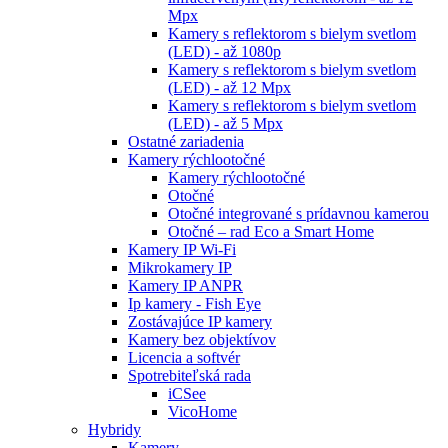
Mpx
Kamery s reflektorom s bielym svetlom
(LED) - až 1080p
Kamery s reflektorom s bielym svetlom
(LED) - až 12 Mpx
Kamery s reflektorom s bielym svetlom
(LED) - až 5 Mpx
Ostatné zariadenia
Kamery rýchlootočné
Kamery rýchlootočné
Otočné
Otočné integrované s prídavnou kamerou
Otočné – rad Eco a Smart Home
Kamery IP Wi-Fi
Mikrokamery IP
Kamery IP ANPR
Ip kamery - Fish Eye
Zostávajúce IP kamery
Kamery bez objektívov
Licencia a softvér
Spotrebiteľská rada
iCSee
VicoHome
Hybridy
Kamery