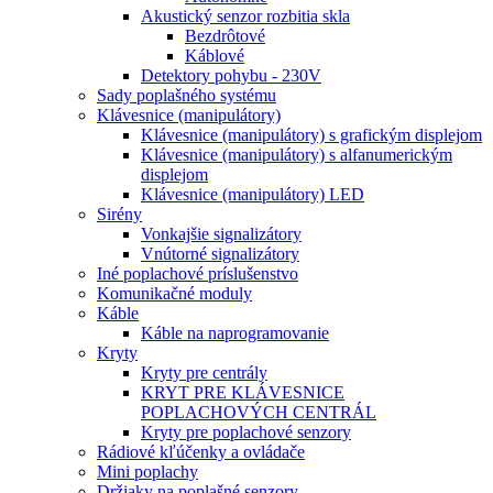
Akustický senzor rozbitia skla
Bezdrôtové
Káblové
Detektory pohybu - 230V
Sady poplašného systému
Klávesnice (manipulátory)
Klávesnice (manipulátory) s grafickým displejom
Klávesnice (manipulátory) s alfanumerickým
displejom
Klávesnice (manipulátory) LED
Sirény
Vonkajšie signalizátory
Vnútorné signalizátory
Iné poplachové príslušenstvo
Komunikačné moduly
Káble
Káble na naprogramovanie
Kryty
Kryty pre centrály
KRYT PRE KLÁVESNICE
POPLACHOVÝCH CENTRÁL
Kryty pre poplachové senzory
Rádiové kľúčenky a ovládače
Mini poplachy
Držiaky na poplašné senzory