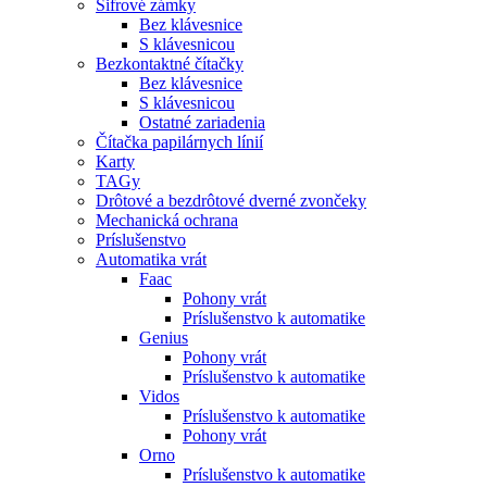
Šifrové zámky
Bez klávesnice
S klávesnicou
Bezkontaktné čítačky
Bez klávesnice
S klávesnicou
Ostatné zariadenia
Čítačka papilárnych línií
Karty
TAGy
Drôtové a bezdrôtové dverné zvončeky
Mechanická ochrana
Príslušenstvo
Automatika vrát
Faac
Pohony vrát
Príslušenstvo k automatike
Genius
Pohony vrát
Príslušenstvo k automatike
Vidos
Príslušenstvo k automatike
Pohony vrát
Orno
Príslušenstvo k automatike