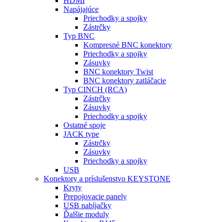
HDMI
Napájajúce
Priechodky a spojky
Zástrčky
Typ BNC
Kompresné BNC konektory
Priechodky a spojky
Zásuvky
BNC konektory Twist
BNC konektory zatláčacie
Typ CINCH (RCA)
Zástrčky
Zásuvky
Priechodky a spojky
Ostatné spoje
JACK type
Zástrčky
Zásuvky
Priechodky a spojky
USB
Konektory a príslušenstvo KEYSTONE
Kryty
Prepojovacie panely
USB nabíjačky
Ďalšie moduly