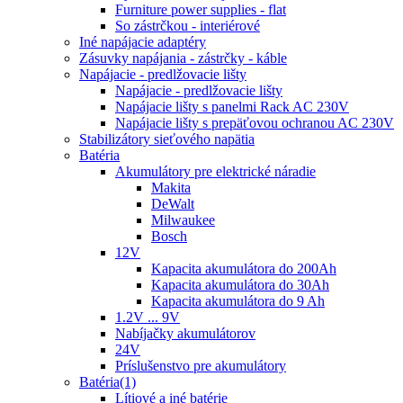
Furniture power supplies - flat
So zástrčkou - interiérové
Iné napájacie adaptéry
Zásuvky napájania - zástrčky - káble
Napájacie - predlžovacie lišty
Napájacie - predlžovacie lišty
Napájacie lišty s panelmi Rack AC 230V
Napájacie lišty s prepäťovou ochranou AC 230V
Stabilizátory sieťového napätia
Batéria
Akumulátory pre elektrické náradie
Makita
DeWalt
Milwaukee
Bosch
12V
Kapacita akumulátora do 200Ah
Kapacita akumulátora do 30Ah
Kapacita akumulátora do 9 Ah
1.2V ... 9V
Nabíjačky akumulátorov
24V
Príslušenstvo pre akumulátory
Batéria(1)
Lítiové a iné batérie