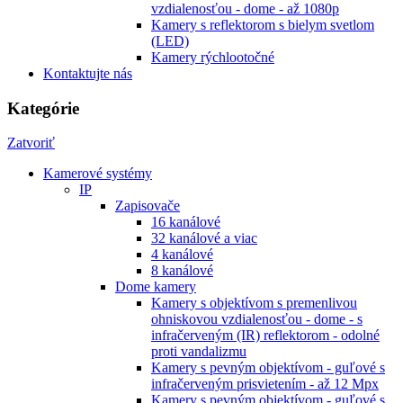
vzdialenosťou - dome - až 1080p
Kamery s reflektorom s bielym svetlom
(LED)
Kamery rýchlootočné
Kontaktujte nás
Kategórie
Zatvoriť
Kamerové systémy
IP
Zapisovače
16 kanálové
32 kanálové a viac
4 kanálové
8 kanálové
Dome kamery
Kamery s objektívom s premenlivou
ohniskovou vzdialenosťou - dome - s
infračerveným (IR) reflektorom - odolné
proti vandalizmu
Kamery s pevným objektívom - guľové s
infračerveným prisvietením - až 12 Mpx
Kamery s pevným objektívom - guľové s