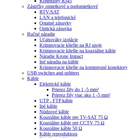
Konektory RJ45
Zástrčky omietkové a podomietkové
RTV/SAT
LAN a telefonické
Ostatné zásuvky
Optická zásuvka
Ručné náradie
Uťahováky izolácie
Krimpovacie kliešte na RJ spoje
Krimpovacie kliešte na koaxiálne káble
Náradie Krone Impact
Iné náradia na káble
Krimpovacie kliešte na kompresné konektory
USB switches and splitters
Káble
Elektrické káble
Prierez žily do 1 -5 mm²
Prierez žily viac ako 1 -5 mm²
UTP - FTP káble
Iné káble
Núdzové káble
Koaxiálne káble pre TV-SAT 75 Ω
Koaxiálne káble pre CCTV 75 Ω
Koaxiálne káble 50 Ω
Káble reproduktora