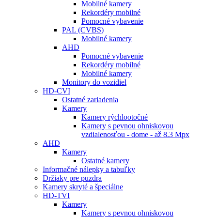
Mobilné kamery
Rekordéry mobilné
Pomocné vybavenie
PAL (CVBS)
Mobilné kamery
AHD
Pomocné vybavenie
Rekordéry mobilné
Mobilné kamery
Monitory do vozidiel
HD-CVI
Ostatné zariadenia
Kamery
Kamery rýchlootočné
Kamery s pevnou ohniskovou
vzdialenosťou - dome - až 8.3 Mpx
AHD
Kamery
Ostatné kamery
Informačné nálepky a tabuľky
Držiaky pre puzdra
Kamery skryté a špeciálne
HD-TVI
Kamery
Kamery s pevnou ohniskovou