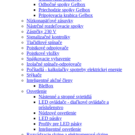
Odbočné spojky Gelbox
Priechodzie spojky Gelbox
Pripojovacia krabica Gelbox
Nízkonapäťové zásuvky
Nástrčné rozdeľovacie spojky
Zástrčky 230 V
Signalizačné kontrolky
Tlačidlové spínače
Poistkové odpojovače
Poistkové vložky
Spájkovacie vybavenie
Izolačné spínače-odpojovače
Počítadlá - kalkulačky spotreby elektrickej energie
Stýkače
Inteligentné akčné členy
BleBox
Osvetlenie
Nástenné a stropné svietidlá
LED ovládače - diaľkové ovládače a
príslušenstvo
Núdzové osvetlenie
LED pásiky
Profily pre LED pásky
Inteligentné osvetlenie
Rozvádzacie skrine a elektromerové skrine