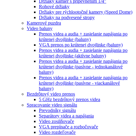
Držiaky kamier s pripevnením 1/4"
Rohové držiaky
Držiaky pre rýchlootočné kamery (Speed Dome)
Držiaky na podvesené stropy
Kamerové puzdra
Video baluny
Prenos videa a audia + zasielanie napájania po
krútenej dvojlinke (baluny)
VGA prenos po krútenej dvojlinke (baluny)
Prenos videa a audia + zasielanie napájania po
krútenej dvojlinke (aktívne baluny)
Prenos videa a audia + zasielanie napájania po
krútenej dvojlinke (pasívne - jednokanálové
baluny)
Prenos videa a audia + zasielanie napájania po
krútenej dvojlinke (pasívne - viackanálové
baluny)
Bezdrôtový video prenos
5 GHz bezdrôtový prenos videa
Spracovanie video signálu
Prevodníky signálu
Separátory videa a napájania
Video zosilňovače
VGA prepínače a rozbočovače
Video rozdeľovače