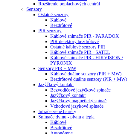
Rozšírenie poplachových centrál
Senzory
Ostatné senzory
Káblové
Bezdrôtové
PIR senzory
Káblové snímače PIR - PARADOX
PIR detektory bezdrôtové
Ostatné káblové senzory PIR
Káblové snímače PIR - SATEL
Káblové snímače PIR - HIKVISION /
PYRONIX
Senzory PIR + MW
Káblové duálne senzory (PIR + MW)
Bezdrôtové duálne senzory (PIR + MW)
Jazýčkový kontakt
Bezvodičové jazýčkové spínače
Jazýčkový kontakt
Jazýčkový magnetický spínač
Vchodové jazykové spínače
Infračervené bariéry
Snímače dymu - plynu a tepla
Káblové
Bezdrôtové
Autonómne