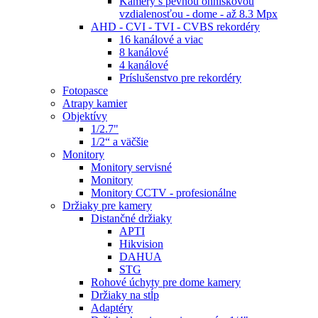
Kamery s pevnou ohniskovou
vzdialenosťou - dome - až 8.3 Mpx
AHD - CVI - TVI - CVBS rekordéry
16 kanálové a viac
8 kanálové
4 kanálové
Príslušenstvo pre rekordéry
Fotopasce
Atrapy kamier
Objektívy
1/2.7"
1/2“ a väčšie
Monitory
Monitory servisné
Monitory
Monitory CCTV - profesionálne
Držiaky pre kamery
Distančné držiaky
APTI
Hikvision
DAHUA
STG
Rohové úchyty pre dome kamery
Držiaky na stĺp
Adaptéry