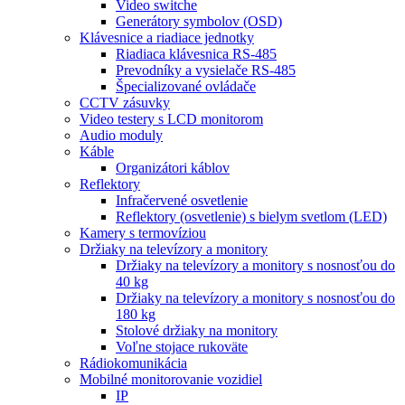
Video switche
Generátory symbolov (OSD)
Klávesnice a riadiace jednotky
Riadiaca klávesnica RS-485
Prevodníky a vysielače RS-485
Špecializované ovládače
CCTV zásuvky
Video testery s LCD monitorom
Audio moduly
Káble
Organizátori káblov
Reflektory
Infračervené osvetlenie
Reflektory (osvetlenie) s bielym svetlom (LED)
Kamery s termovíziou
Držiaky na televízory a monitory
Držiaky na televízory a monitory s nosnosťou do
40 kg
Držiaky na televízory a monitory s nosnosťou do
180 kg
Stolové držiaky na monitory
Voľne stojace rukoväte
Rádiokomunikácia
Mobilné monitorovanie vozidiel
IP