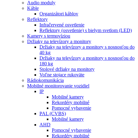
Audio moduly
Káble
Organizátori káblov
Reflektory
Infračervené osvetlenie
Reflektory (osvetlenie) s bielym svetlom (LED)
Kamery s termovíziou
Držiaky na televízory a monitory
Držiaky na televízory a monitory s nosnosťou do
40 kg
Držiaky na televízory a monitory s nosnosťou do
180 kg
Stolové držiaky na monitory
Voľne stojace rukoväte
Rádiokomunikácia
Mobilné monitorovanie vozidiel
IP
Mobilné kamery
Rekordéry mobilné
Pomocné vybavenie
PAL (CVBS)
Mobilné kamery
AHD
Pomocné vybavenie
Rekordéry mobilné