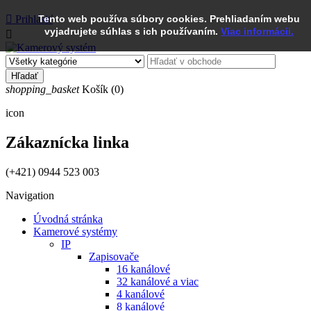

Prihlásiť
Tento web používa súbory cookies. Prehliadaním webu
vyjadrujete súhlas s ich používaním.
Viac informácii.

Hľadať
shopping_basket
Košík
(0)
icon
Zákaznícka linka
(+421) 0944 523 003
Navigation
Úvodná stránka
Kamerové systémy
IP
Zapisovače
16 kanálové
32 kanálové a viac
4 kanálové
8 kanálové