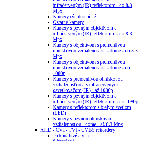
infračerveným (IR) reflektorom - do 8.3
Mpx
Kamery rýchlootočné
Ostatné kamery
Kamery s pevným objektívom a
infračerveným (IR) reflektorom - do 8.3
Mpx
Kamery s objektívom s premenlivou
ohniskovou vzdialenosťou - dome - do 8.3
Mpx
Kamery s objektívom s premenlivou
ohniskovou vzdialenosťou - dome - do
1080p
Kamery s premenlivou ohniskovou
vzdialenosťou a s infračerveným
osvetľovačom (IR) - až 1080p
Kamery s pevným objektívom a
infračerveným (IR) reflektorom - do 1080p
Kamery s reflektorom s bielym svetlom
(LED)
Kamery s pevnou ohniskovou
vzdialenosťou - dome - až 8.3 Mpx
AHD - CVI - TVI - CVBS rekordéry
16 kanálové a viac