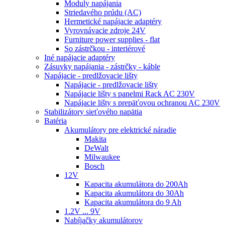
Moduly napájania
Striedavého prúdu (AC)
Hermetické napájacie adaptéry
Vyrovnávacie zdroje 24V
Furniture power supplies - flat
So zástrčkou - interiérové
Iné napájacie adaptéry
Zásuvky napájania - zástrčky - káble
Napájacie - predlžovacie lišty
Napájacie - predlžovacie lišty
Napájacie lišty s panelmi Rack AC 230V
Napájacie lišty s prepäťovou ochranou AC 230V
Stabilizátory sieťového napätia
Batéria
Akumulátory pre elektrické náradie
Makita
DeWalt
Milwaukee
Bosch
12V
Kapacita akumulátora do 200Ah
Kapacita akumulátora do 30Ah
Kapacita akumulátora do 9 Ah
1.2V ... 9V
Nabíjačky akumulátorov