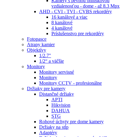
Kamery s pevnou ohniskovou
vzdialenosťou - dome - až 8.3 Mpx
AHD - CVI - TVI - CVBS rekordéry
16 kanálové a viac
8 kanálové
4 kanálové
Príslušenstvo pre rekordéry
Fotopasce
Atrapy kamier
Objektívy
1/2.7"
1/2“ a väčšie
Monitory
Monitory servisné
Monitory
Monitory CCTV - profesionálne
Držiaky pre kamery
Distančné držiaky
APTI
Hikvision
DAHUA
STG
Rohové úchyty pre dome kamery
Držiaky na stĺp
Adaptéry