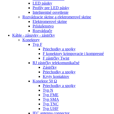
LED pásiky
Profily pre LED pásky
Inteligentné osvetlenie
Rozvádzacie skrine a elektromerové skrine
Elektromerové skrine
Príslušenstvo
Rozvádzače
Káble - zásuvky - zástrčky
Konektory
Typ F
Priechodky a spojky
F konektory krimpovacie i kompresné
F zástrčky Twist
RJ zástrčky telekomunikačné
Zástrčky
Priechodky a spojky
Kryty kontaktov
Konektor 50 Ω
Priechodky a spojky
Typ N
Typ FME
Typ SMA
Typ TNC
Typ UHF
IEC antenna connector