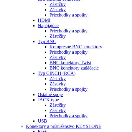
Zástrčky
Zásuvky
Priechodky a spojky
HDMI
Napájajúce
Priechodky a spojky
Zástrčky
Typ BNC
Kompresné BNC konektory
Priechodky a spojky
Zásuvky
BNC konektory Twist
BNC konektory zatláčacie
Typ CINCH (RCA)
Zástrčky
Zásuvky
Priechodky a spojky
Ostatné spoje
JACK type
Zástrčky
Zásuvky
Priechodky a spojky
USB
Konektory a príslušenstvo KEYSTONE
Kryty