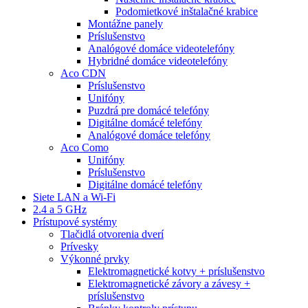
Podomietkové inštalačné krabice
Montážne panely
Príslušenstvo
Analógové domáce videotelefóny
Hybridné domáce videotelefóny
Aco CDN
Príslušenstvo
Unifóny
Puzdrá pre domácé telefóny
Digitálne domácé telefóny
Analógové domáce telefóny
Aco Como
Unifóny
Príslušenstvo
Digitálne domácé telefóny
Siete LAN a Wi-Fi
2.4 a 5 GHz
Prístupové systémy
Tlačidlá otvorenia dverí
Prívesky
Výkonné prvky
Elektromagnetické kotvy + príslušenstvo
Elektromagnetické závory a závesy +
príslušenstvo