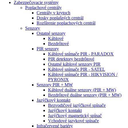
Zabezpečovacie systémy
Poplachové centrály
Centrály v krytoch
Dosky poplašných centrál
Rozšírenie poplachových centrál
Senzory
Ostatné senzory
Káblové
Bezdrôtové
PIR senzory
Káblové snímače PIR - PARADOX
PIR detektory bezdrôtové
Ostatné káblové senzory PIR
Káblové snímače PIR - SATEL
Káblové snímače PIR - HIKVISION /
PYRONIX
Senzory PIR + MW
Káblové duálne senzory (PIR + MW)
Bezdrôtové duálne senzory (PIR + MW)
Jazýčkový kontakt
Bezvodičové jazýčkové spínače
Jazýčkový kontakt
Jazýčkový magnetický spínač
Vchodové jazykové spínače
Infračervené bariéry