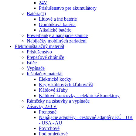
24V
Príslušenstvo pre akumulátory
Batéria(1)
Lítiové a iné batérie
Gombíková batéria
Alkalické batérie
Powerbanky a napájacie stanice
Nabíjačky mobilných zariadení
Elektroinštalačný materiál
Príslušenstvo
Prepäťové chrániče
Ističe
Vypínače
Inštalačný materiál
Elektrické kocky
Kryty káblových žľabov/líšt
Káblové žľaby
Káblové koncovky – elektrické konektory
Rámčeky na zásuvky a vypínače
Zásuvky 230 V
Prenosné
Napájacie adaptéry - cestovné adaptéry EÚ - UK
- USA - AU
Povrchové
Pod omietkové