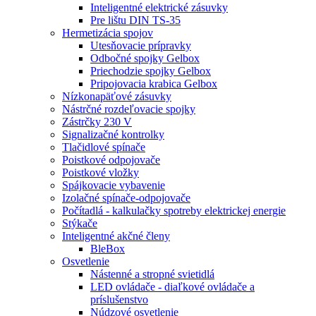
Inteligentné elektrické zásuvky
Pre lištu DIN TS-35
Hermetizácia spojov
Utesňovacie prípravky
Odbočné spojky Gelbox
Priechodzie spojky Gelbox
Pripojovacia krabica Gelbox
Nízkonapäťové zásuvky
Nástrčné rozdeľovacie spojky
Zástrčky 230 V
Signalizačné kontrolky
Tlačidlové spínače
Poistkové odpojovače
Poistkové vložky
Spájkovacie vybavenie
Izolačné spínače-odpojovače
Počítadlá - kalkulačky spotreby elektrickej energie
Stýkače
Inteligentné akčné členy
BleBox
Osvetlenie
Nástenné a stropné svietidlá
LED ovládače - diaľkové ovládače a
príslušenstvo
Núdzové osvetlenie