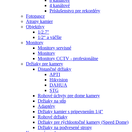
8 kanálové
4 kanálové
Príslušenstvo pre rekordéry
Fotopasce
Atrapy kamier
Objektívy
1/2.7"
1/2“ a väčšie
Monitory
Monitory servisné
Monitory
Monitory CCTV - profesionálne
Držiaky pre kamery
Distančné držiaky
APTI
Hikvision
DAHUA
STG
Rohové úchyty pre dome kamery
Držiaky na stĺp
Adaptéry
Držiaky kamier s pripevnením 1/4"
Rohové držiaky
Držiaky pre rýchlootočné kamery (Speed Dome)
Držiaky na podvesené stropy