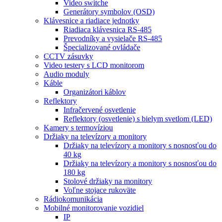
Video switche
Generátory symbolov (OSD)
Klávesnice a riadiace jednotky
Riadiaca klávesnica RS-485
Prevodníky a vysielače RS-485
Špecializované ovládače
CCTV zásuvky
Video testery s LCD monitorom
Audio moduly
Káble
Organizátori káblov
Reflektory
Infračervené osvetlenie
Reflektory (osvetlenie) s bielym svetlom (LED)
Kamery s termovíziou
Držiaky na televízory a monitory
Držiaky na televízory a monitory s nosnosťou do
40 kg
Držiaky na televízory a monitory s nosnosťou do
180 kg
Stolové držiaky na monitory
Voľne stojace rukoväte
Rádiokomunikácia
Mobilné monitorovanie vozidiel
IP