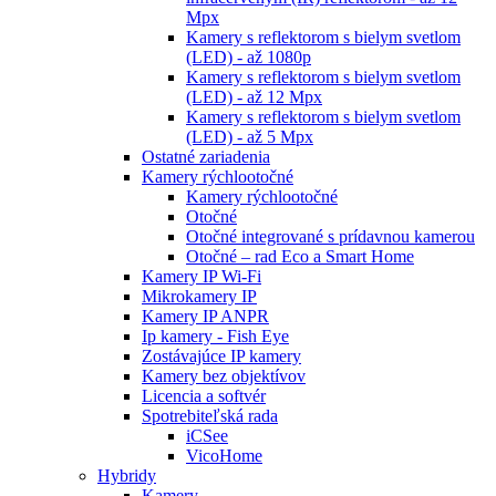
Mpx
Kamery s reflektorom s bielym svetlom
(LED) - až 1080p
Kamery s reflektorom s bielym svetlom
(LED) - až 12 Mpx
Kamery s reflektorom s bielym svetlom
(LED) - až 5 Mpx
Ostatné zariadenia
Kamery rýchlootočné
Kamery rýchlootočné
Otočné
Otočné integrované s prídavnou kamerou
Otočné – rad Eco a Smart Home
Kamery IP Wi-Fi
Mikrokamery IP
Kamery IP ANPR
Ip kamery - Fish Eye
Zostávajúce IP kamery
Kamery bez objektívov
Licencia a softvér
Spotrebiteľská rada
iCSee
VicoHome
Hybridy
Kamery