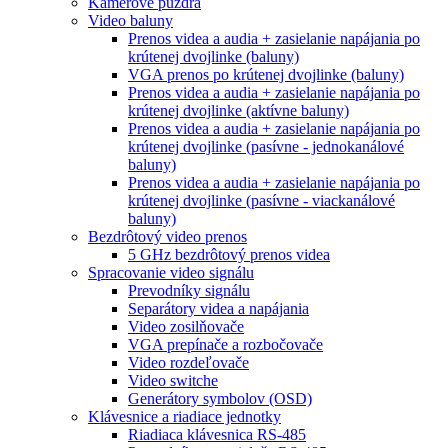
Kamerové puzdra
Video baluny
Prenos videa a audia + zasielanie napájania po
krútenej dvojlinke (baluny)
VGA prenos po krútenej dvojlinke (baluny)
Prenos videa a audia + zasielanie napájania po
krútenej dvojlinke (aktívne baluny)
Prenos videa a audia + zasielanie napájania po
krútenej dvojlinke (pasívne - jednokanálové
baluny)
Prenos videa a audia + zasielanie napájania po
krútenej dvojlinke (pasívne - viackanálové
baluny)
Bezdrôtový video prenos
5 GHz bezdrôtový prenos videa
Spracovanie video signálu
Prevodníky signálu
Separátory videa a napájania
Video zosilňovače
VGA prepínače a rozbočovače
Video rozdeľovače
Video switche
Generátory symbolov (OSD)
Klávesnice a riadiace jednotky
Riadiaca klávesnica RS-485