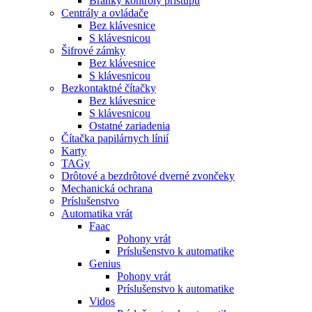
Bránky kontroly prístupu
Centrály a ovládače
Bez klávesnice
S klávesnicou
Šifrové zámky
Bez klávesnice
S klávesnicou
Bezkontaktné čítačky
Bez klávesnice
S klávesnicou
Ostatné zariadenia
Čítačka papilárnych línií
Karty
TAGy
Drôtové a bezdrôtové dverné zvončeky
Mechanická ochrana
Príslušenstvo
Automatika vrát
Faac
Pohony vrát
Príslušenstvo k automatike
Genius
Pohony vrát
Príslušenstvo k automatike
Vidos