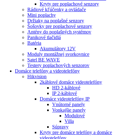
Kryty pre poplachové senzory
Rádiové kľúčenky a ovládače
Mini poplachy
Držiaky na poplašné senzory
Šošovky pre poplachové senzory
Antény do poplašných systémov
Panikové tlačidlá
Batéria
Akumulátory 12V
Moduly montážnej svorkovnice
Satel BE WAVE
Testery poplachových senzorov
Domáce telefóny a videotelefóny
Hikvision
2káblové domáce videotelefóny
HD 2-káblové
IP 2-káblové
Domáce videotelefóny IP
Vnútorné panely
Vonkajšie panely
Modulové
Villa
Súpravy
Kryty pre domáce telefóny a domáce
videotelefóny