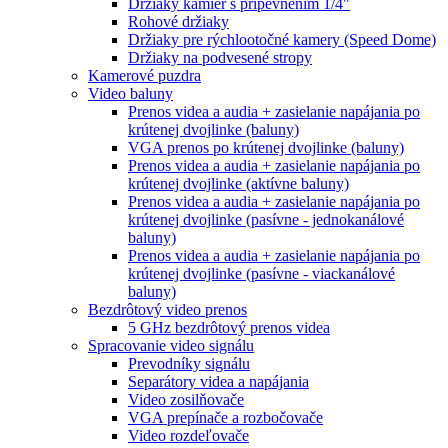
Držiaky kamier s pripevnením 1/4"
Rohové držiaky
Držiaky pre rýchlootočné kamery (Speed Dome)
Držiaky na podvesené stropy
Kamerové puzdra
Video baluny
Prenos videa a audia + zasielanie napájania po
krútenej dvojlinke (baluny)
VGA prenos po krútenej dvojlinke (baluny)
Prenos videa a audia + zasielanie napájania po
krútenej dvojlinke (aktívne baluny)
Prenos videa a audia + zasielanie napájania po
krútenej dvojlinke (pasívne - jednokanálové
baluny)
Prenos videa a audia + zasielanie napájania po
krútenej dvojlinke (pasívne - viackanálové
baluny)
Bezdrôtový video prenos
5 GHz bezdrôtový prenos videa
Spracovanie video signálu
Prevodníky signálu
Separátory videa a napájania
Video zosilňovače
VGA prepínače a rozbočovače
Video rozdeľovače