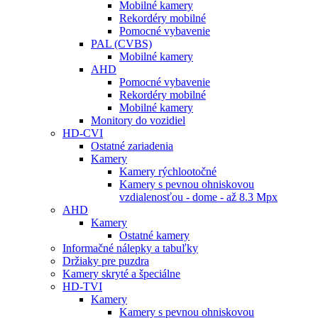
Mobilné kamery
Rekordéry mobilné
Pomocné vybavenie
PAL (CVBS)
Mobilné kamery
AHD
Pomocné vybavenie
Rekordéry mobilné
Mobilné kamery
Monitory do vozidiel
HD-CVI
Ostatné zariadenia
Kamery
Kamery rýchlootočné
Kamery s pevnou ohniskovou
vzdialenosťou - dome - až 8.3 Mpx
AHD
Kamery
Ostatné kamery
Informačné nálepky a tabuľky
Držiaky pre puzdra
Kamery skryté a špeciálne
HD-TVI
Kamery
Kamery s pevnou ohniskovou