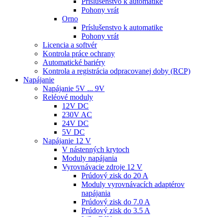
Príslušenstvo k automatike
Pohony vrát
Orno
Príslušenstvo k automatike
Pohony vrát
Licencia a softvér
Kontrola práce ochrany
Automatické bariéry
Kontrola a registrácia odpracovanej doby (RCP)
Napájanie
Napájanie 5V ... 9V
Reléové moduly
12V DC
230V AC
24V DC
5V DC
Napájanie 12 V
V nástenných krytoch
Moduly napájania
Vyrovnávacie zdroje 12 V
Prúdový zisk do 20 A
Moduly vyrovnávacích adaptérov
napájania
Prúdový zisk do 7.0 A
Prúdový zisk do 3.5 A