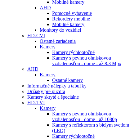
Mobilné kamery
AHD
Pomocné vybavenie
Rekordéry mobilné
Mobilné kamery
Monitory do vozidiel
HD-CVI
Ostatné zariadenia
Kamery
Kamery rýchlootočné
Kamery s pevnou ohniskovou
vzdialenosťou - dome - až 8.3 Mpx
AHD
Kamery
Ostatné kamery
Informačné nálepky a tabuľky
Držiaky pre puzdra
Kamery skryté a špeciálne
HD-TVI
Kamery
Kamery s pevnou ohniskovou
vzdialenosťou - dome - až 1080p
Kamery s reflektorom s bielym svetlom
(LED)
Kamery rýchlootočné