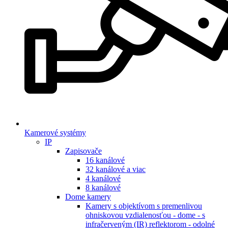
Kamerové systémy
IP
Zapisovače
16 kanálové
32 kanálové a viac
4 kanálové
8 kanálové
Dome kamery
Kamery s objektívom s premenlivou
ohniskovou vzdialenosťou - dome - s
infračerveným (IR) reflektorom - odolné