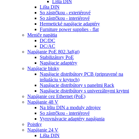
Lišta DIN
Lišta DIN
So zástrčkou - exteriérové
So zástrčkou - interiérové
Hermetické napájacie adaptéry
Furniture power supplies - flat
Meniče napätia
DC/DC
DC/AC
Napájanie PoE 802.3af(at)
Stabilizátory PoE
Napájacie adaptéry
Napájacie bloky
Napájacie distribútory PCB (pripravené na
inštaláciu v krytoch)
Napájacie distribútory s panelmi Rack
Napájacie distribútory s univerzálnymi krytmi
Napájanie cez Ethernet (PoE)
Napájanie 48 V
Na lištu DIN a moduly zdrojov
So zástrčkou - interiérové
Vyrovnávacie adaptéry napájania
Poistky
Napájanie 24 V
Lišta DIN