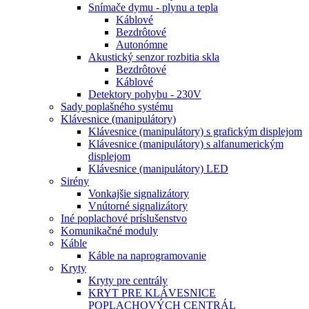
Snímače dymu - plynu a tepla
Káblové
Bezdrôtové
Autonómne
Akustický senzor rozbitia skla
Bezdrôtové
Káblové
Detektory pohybu - 230V
Sady poplašného systému
Klávesnice (manipulátory)
Klávesnice (manipulátory) s grafickým displejom
Klávesnice (manipulátory) s alfanumerickým
displejom
Klávesnice (manipulátory) LED
Sirény
Vonkajšie signalizátory
Vnútorné signalizátory
Iné poplachové príslušenstvo
Komunikačné moduly
Káble
Káble na naprogramovanie
Kryty
Kryty pre centrály
KRYT PRE KLÁVESNICE
POPLACHOVÝCH CENTRÁL