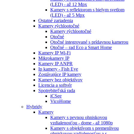
(LED) - až 12 Mpx
Kamery s reflektorom s bielym svetlom
(LED) - až 5 Mpx
Ostatné zariadenia
Kamery rýchlootočné
Kamery rýchlootočné
Otočné
Otočné integrované s prídavnou kamerou
Otočné – rad Eco a Smart Home
Kamery IP Wi-Fi
Mikrokamery IP
Kamery IP ANPR
Ip kamery - Fish Eye
Zostávajúce IP kamery
Kamery bez objektívov
Licencia a softvér
Spotrebiteľská rada
iCSee
VicoHome
Hybridy
Kamery
Kamery s pevnou ohniskovou
vzdialenosťou - dome - až 1080p
Kamery s objektívom s premenlivou
ohniskovou vzdialenosťou a s