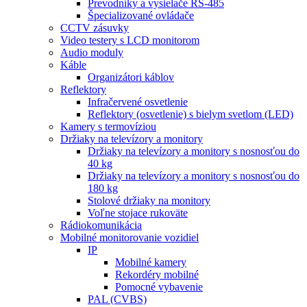
Prevodníky a vysielače RS-485
Špecializované ovládače
CCTV zásuvky
Video testery s LCD monitorom
Audio moduly
Káble
Organizátori káblov
Reflektory
Infračervené osvetlenie
Reflektory (osvetlenie) s bielym svetlom (LED)
Kamery s termovíziou
Držiaky na televízory a monitory
Držiaky na televízory a monitory s nosnosťou do
40 kg
Držiaky na televízory a monitory s nosnosťou do
180 kg
Stolové držiaky na monitory
Voľne stojace rukoväte
Rádiokomunikácia
Mobilné monitorovanie vozidiel
IP
Mobilné kamery
Rekordéry mobilné
Pomocné vybavenie
PAL (CVBS)