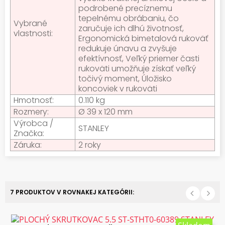
podrobené precíznemu
tepelnému obrábaniu, čo
Vybrané
zaručuje ich dlhú životnosť,
vlastnosti:
Ergonomická bimetalová rukoväť
redukuje únavu a zvyšuje
efektívnosť, Veľký priemer časti
rukoväti umožňuje získať veľký
točivý moment, Úložisko
koncoviek v rukoväti
Hmotnosť:
0.110 kg
Rozmery:
Ø 39 x 120 mm
Výrobca /
STANLEY
Značka:
Záruka:
2 roky
7 PRODUKTOV V ROVNAKEJ KATEGÓRII: