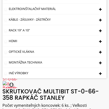
ELEKTROINŠTALAČNÝ MATERIÁL
KÁBLE - ZÁSUVKY - ZÁSTRČKY
RACK 19" A 10"
HDMI
OPTICKÉ VLÁKNA
MONTÁŽNA TECHNIKA
INÉ VÝROBKY
SKRUTKOVAČ MULTIBIT ST-0-66-
358 RAPKÁČ STANLEY
Počet vymeniteľných koncoviek: 6 ks. ; Veľkosti