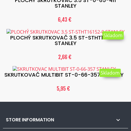
PLOCHÝ SKRUTKOVAČ 3.5 ST-0-65-411
STANLEY
6,43 €
Skladom
PLOCHÝ SKRUTKOVAČ 3.5 ST-STHT16152-0
STANLEY
2,66 €
Skladom
SKRUTKOVAČ MULTIBIT ST-0-66-357 STANLEY
5,95 €
STORE INFORMATION
