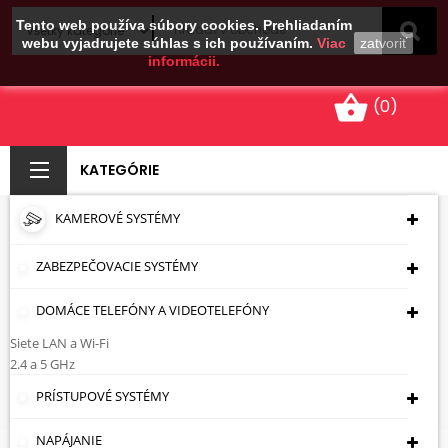
Tento web používa súbory cookies. Prehliadaním
webu vyjadrujete súhlas s ich používaním.
Viac
zatvoriť
informácii.
shopping_basket
(0)
KATEGÓRIE
KAMEROVÉ SYSTÉMY
SKRUTKOVAČ
MULTIBIT ST-0-66-
ZABEZPEČOVACIE SYSTÉMY
358 RAPKÁČ STANLEY
DOMÁCE TELEFÓNY A VIDEOTELEFÓNY
Siete LAN a Wi-Fi
Úvodná Stránka
Montážna Technika
Ručné
2.4 a 5 GHz
Náradie
Ploché Skrutkovače
SKRUTKOVAČ
MULTIBIT ST-0-66-358 RAPKÁČ STANLEY
PRÍSTUPOVÉ SYSTÉMY
NAPÁJANIE