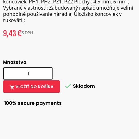
koncoviek: PH1, PH2, PZ1, PZ2 Plochý : 4.5 mm, 6 mm ;
Vybrané vlastnosti: Zabudovaný rapkáč umožňuje veľmi
pohodlné používanie náradia, Úložisko koncoviek v
rukoväti ;
9,43 €
S DPH
Množstvo

Skladom
VLOŽIŤ DO KOŠÍKA

100% secure payments