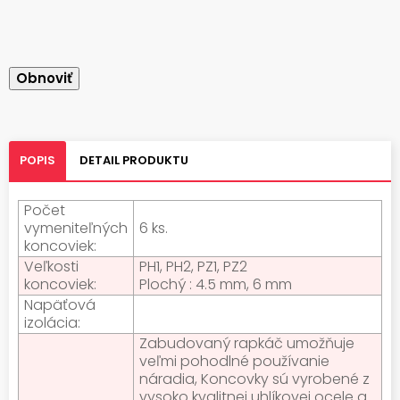
POPIS
DETAIL PRODUKTU
Počet
vymeniteľných
6 ks.
koncoviek:
Veľkosti
PH1, PH2, PZ1, PZ2
koncoviek:
Plochý : 4.5 mm, 6 mm
Napäťová
izolácia:
Zabudovaný rapkáč umožňuje
veľmi pohodlné používanie
náradia, Koncovky sú vyrobené z
vysoko kvalitnej uhlíkovej ocele a