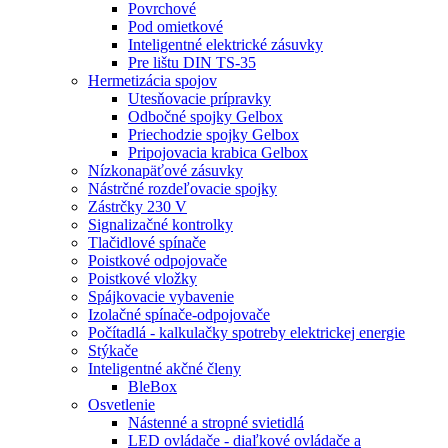
Povrchové
Pod omietkové
Inteligentné elektrické zásuvky
Pre lištu DIN TS-35
Hermetizácia spojov
Utesňovacie prípravky
Odbočné spojky Gelbox
Priechodzie spojky Gelbox
Pripojovacia krabica Gelbox
Nízkonapäťové zásuvky
Nástrčné rozdeľovacie spojky
Zástrčky 230 V
Signalizačné kontrolky
Tlačidlové spínače
Poistkové odpojovače
Poistkové vložky
Spájkovacie vybavenie
Izolačné spínače-odpojovače
Počítadlá - kalkulačky spotreby elektrickej energie
Stýkače
Inteligentné akčné členy
BleBox
Osvetlenie
Nástenné a stropné svietidlá
LED ovládače - diaľkové ovládače a