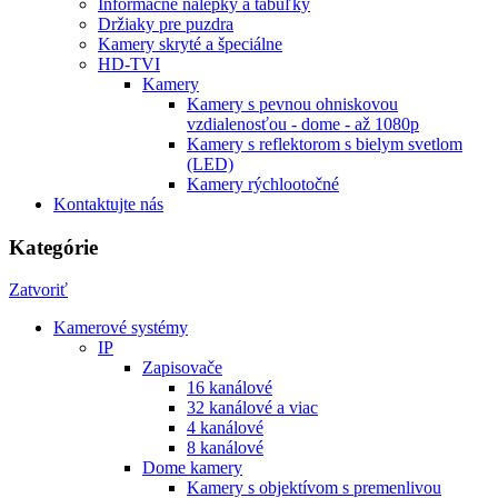
Informačné nálepky a tabuľky
Držiaky pre puzdra
Kamery skryté a špeciálne
HD-TVI
Kamery
Kamery s pevnou ohniskovou
vzdialenosťou - dome - až 1080p
Kamery s reflektorom s bielym svetlom
(LED)
Kamery rýchlootočné
Kontaktujte nás
Kategórie
Zatvoriť
Kamerové systémy
IP
Zapisovače
16 kanálové
32 kanálové a viac
4 kanálové
8 kanálové
Dome kamery
Kamery s objektívom s premenlivou