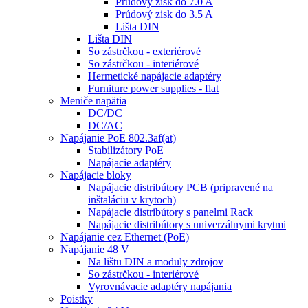
Prúdový zisk do 7.0 A
Prúdový zisk do 3.5 A
Lišta DIN
Lišta DIN
So zástrčkou - exteriérové
So zástrčkou - interiérové
Hermetické napájacie adaptéry
Furniture power supplies - flat
Meniče napätia
DC/DC
DC/AC
Napájanie PoE 802.3af(at)
Stabilizátory PoE
Napájacie adaptéry
Napájacie bloky
Napájacie distribútory PCB (pripravené na
inštaláciu v krytoch)
Napájacie distribútory s panelmi Rack
Napájacie distribútory s univerzálnymi krytmi
Napájanie cez Ethernet (PoE)
Napájanie 48 V
Na lištu DIN a moduly zdrojov
So zástrčkou - interiérové
Vyrovnávacie adaptéry napájania
Poistky