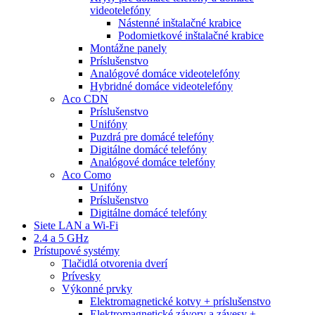
videotelefóny
Nástenné inštalačné krabice
Podomietkové inštalačné krabice
Montážne panely
Príslušenstvo
Analógové domáce videotelefóny
Hybridné domáce videotelefóny
Aco CDN
Príslušenstvo
Unifóny
Puzdrá pre domácé telefóny
Digitálne domácé telefóny
Analógové domáce telefóny
Aco Como
Unifóny
Príslušenstvo
Digitálne domácé telefóny
Siete LAN a Wi-Fi
2.4 a 5 GHz
Prístupové systémy
Tlačidlá otvorenia dverí
Prívesky
Výkonné prvky
Elektromagnetické kotvy + príslušenstvo
Elektromagnetické závory a závesy +