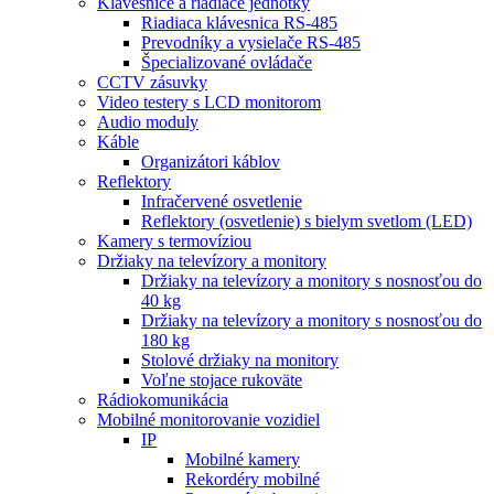
Klávesnice a riadiace jednotky
Riadiaca klávesnica RS-485
Prevodníky a vysielače RS-485
Špecializované ovládače
CCTV zásuvky
Video testery s LCD monitorom
Audio moduly
Káble
Organizátori káblov
Reflektory
Infračervené osvetlenie
Reflektory (osvetlenie) s bielym svetlom (LED)
Kamery s termovíziou
Držiaky na televízory a monitory
Držiaky na televízory a monitory s nosnosťou do
40 kg
Držiaky na televízory a monitory s nosnosťou do
180 kg
Stolové držiaky na monitory
Voľne stojace rukoväte
Rádiokomunikácia
Mobilné monitorovanie vozidiel
IP
Mobilné kamery
Rekordéry mobilné