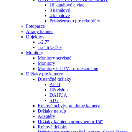
16 kanálové a viac
8 kanálové
4 kanálové
Príslušenstvo pre rekordéry
Fotopasce
Atrapy kamier
Objektívy
1/2.7"
1/2“ a väčšie
Monitory
Monitory servisné
Monitory
Monitory CCTV - profesionálne
Držiaky pre kamery
Distančné držiaky
APTI
Hikvision
DAHUA
STG
Rohové úchyty pre dome kamery
Držiaky na stĺp
Adaptéry
Držiaky kamier s pripevnením 1/4"
Rohové držiaky