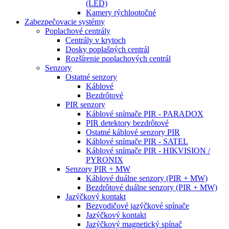
(LED)
Kamery rýchlootočné
Zabezpečovacie systémy
Poplachové centrály
Centrály v krytoch
Dosky poplašných centrál
Rozšírenie poplachových centrál
Senzory
Ostatné senzory
Káblové
Bezdrôtové
PIR senzory
Káblové snímače PIR - PARADOX
PIR detektory bezdrôtové
Ostatné káblové senzory PIR
Káblové snímače PIR - SATEL
Káblové snímače PIR - HIKVISION /
PYRONIX
Senzory PIR + MW
Káblové duálne senzory (PIR + MW)
Bezdrôtové duálne senzory (PIR + MW)
Jazýčkový kontakt
Bezvodičové jazýčkové spínače
Jazýčkový kontakt
Jazýčkový magnetický spínač