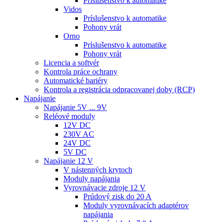
Príslušenstvo k automatike
Vidos
Príslušenstvo k automatike
Pohony vrát
Orno
Príslušenstvo k automatike
Pohony vrát
Licencia a softvér
Kontrola práce ochrany
Automatické bariéry
Kontrola a registrácia odpracovanej doby (RCP)
Napájanie
Napájanie 5V ... 9V
Reléové moduly
12V DC
230V AC
24V DC
5V DC
Napájanie 12 V
V nástenných krytoch
Moduly napájania
Vyrovnávacie zdroje 12 V
Prúdový zisk do 20 A
Moduly vyrovnávacích adaptérov
napájania