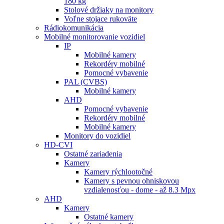
180 kg
Stolové držiaky na monitory
Voľne stojace rukoväte
Rádiokomunikácia
Mobilné monitorovanie vozidiel
IP
Mobilné kamery
Rekordéry mobilné
Pomocné vybavenie
PAL (CVBS)
Mobilné kamery
AHD
Pomocné vybavenie
Rekordéry mobilné
Mobilné kamery
Monitory do vozidiel
HD-CVI
Ostatné zariadenia
Kamery
Kamery rýchlootočné
Kamery s pevnou ohniskovou
vzdialenosťou - dome - až 8.3 Mpx
AHD
Kamery
Ostatné kamery