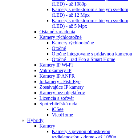
(LED) - až 1080p
Kamery s reflektorom s bielym svetlom
(LED) - až 12 Mpx
Kamery s reflektorom s bielym svetlom
(LED) - až 5 Mpx
Ostatné zariadenia
Kamery rýchlootočné
Kamery rýchlootočné
Otočné
Otočné integrované s prídavnou kamerou
Otočné – rad Eco a Smart Home
Kamery IP Wi-Fi
Mikrokamery IP
Kamery IP ANPR
Ip kamery - Fish Eye
Zostávajúce IP kamery
Kamery bez objektívov
Licencia a softvér
Spotrebiteľská rada
iCSee
VicoHome
Hybridy
Kamery
Kamery s pevnou ohniskovou
vzdialenosťou - dome - až 1080p