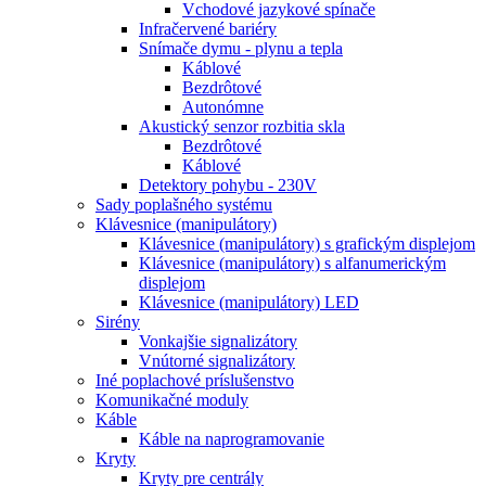
Vchodové jazykové spínače
Infračervené bariéry
Snímače dymu - plynu a tepla
Káblové
Bezdrôtové
Autonómne
Akustický senzor rozbitia skla
Bezdrôtové
Káblové
Detektory pohybu - 230V
Sady poplašného systému
Klávesnice (manipulátory)
Klávesnice (manipulátory) s grafickým displejom
Klávesnice (manipulátory) s alfanumerickým
displejom
Klávesnice (manipulátory) LED
Sirény
Vonkajšie signalizátory
Vnútorné signalizátory
Iné poplachové príslušenstvo
Komunikačné moduly
Káble
Káble na naprogramovanie
Kryty
Kryty pre centrály