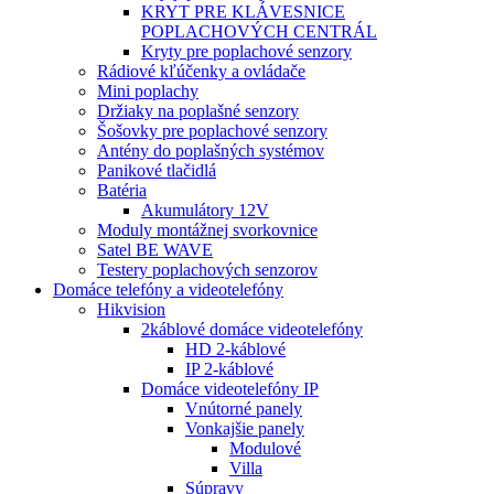
KRYT PRE KLÁVESNICE
POPLACHOVÝCH CENTRÁL
Kryty pre poplachové senzory
Rádiové kľúčenky a ovládače
Mini poplachy
Držiaky na poplašné senzory
Šošovky pre poplachové senzory
Antény do poplašných systémov
Panikové tlačidlá
Batéria
Akumulátory 12V
Moduly montážnej svorkovnice
Satel BE WAVE
Testery poplachových senzorov
Domáce telefóny a videotelefóny
Hikvision
2káblové domáce videotelefóny
HD 2-káblové
IP 2-káblové
Domáce videotelefóny IP
Vnútorné panely
Vonkajšie panely
Modulové
Villa
Súpravy