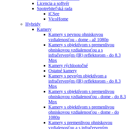
Licencia a softvér
Spotrebiteľská rada
iCSee
VicoHome
Hybridy
Kamery
Kamery s pevnou ohniskovou
vzdialenosťou - dome - až 1080p
Kamery s objektívom s premenlivou
ohniskovou vzdialenosťou a s
infračerveným (IR) reflektorom - do 8.3
Mpx
Kamery rýchlootočné
Ostatné kamery
Kamery s pevným objektívom a
infračerveným (IR) reflektorom - do 8.3
Mpx
Kamery s objektívom s premenlivou
ohniskovou vzdialenosťou - dome - do 8.3
Mpx
Kamery s objektívom s premenlivou
ohniskovou vzdialenosťou - dome - do
1080p
Kamery s premenlivou ohniskovou
vzdialenosťou a s infračerveným