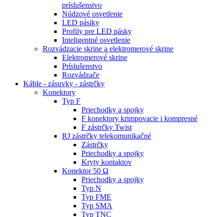
príslušenstvo
Núdzové osvetlenie
LED pásiky
Profily pre LED pásky
Inteligentné osvetlenie
Rozvádzacie skrine a elektromerové skrine
Elektromerové skrine
Príslušenstvo
Rozvádzače
Káble - zásuvky - zástrčky
Konektory
Typ F
Priechodky a spojky
F konektory krimpovacie i kompresné
F zástrčky Twist
RJ zástrčky telekomunikačné
Zástrčky
Priechodky a spojky
Kryty kontaktov
Konektor 50 Ω
Priechodky a spojky
Typ N
Typ FME
Typ SMA
Typ TNC