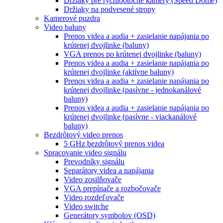
Držiaky pre rýchlootočné kamery (Speed Dome)
Držiaky na podvesené stropy
Kamerové puzdra
Video baluny
Prenos videa a audia + zasielanie napájania po
krútenej dvojlinke (baluny)
VGA prenos po krútenej dvojlinke (baluny)
Prenos videa a audia + zasielanie napájania po
krútenej dvojlinke (aktívne baluny)
Prenos videa a audia + zasielanie napájania po
krútenej dvojlinke (pasívne - jednokanálové
baluny)
Prenos videa a audia + zasielanie napájania po
krútenej dvojlinke (pasívne - viackanálové
baluny)
Bezdrôtový video prenos
5 GHz bezdrôtový prenos videa
Spracovanie video signálu
Prevodníky signálu
Separátory videa a napájania
Video zosilňovače
VGA prepínače a rozbočovače
Video rozdeľovače
Video switche
Generátory symbolov (OSD)