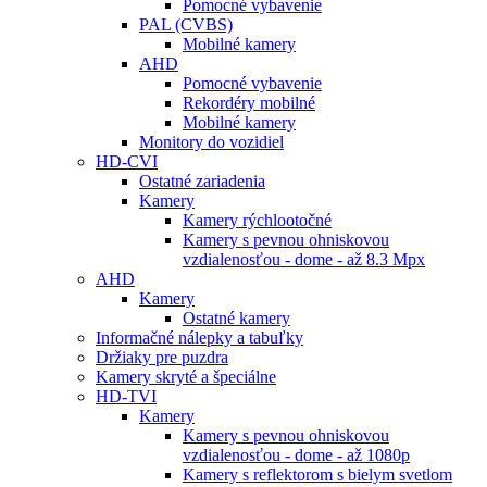
Pomocné vybavenie
PAL (CVBS)
Mobilné kamery
AHD
Pomocné vybavenie
Rekordéry mobilné
Mobilné kamery
Monitory do vozidiel
HD-CVI
Ostatné zariadenia
Kamery
Kamery rýchlootočné
Kamery s pevnou ohniskovou
vzdialenosťou - dome - až 8.3 Mpx
AHD
Kamery
Ostatné kamery
Informačné nálepky a tabuľky
Držiaky pre puzdra
Kamery skryté a špeciálne
HD-TVI
Kamery
Kamery s pevnou ohniskovou
vzdialenosťou - dome - až 1080p
Kamery s reflektorom s bielym svetlom