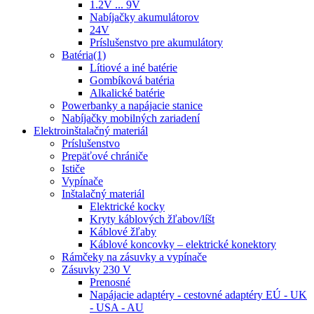
1.2V ... 9V
Nabíjačky akumulátorov
24V
Príslušenstvo pre akumulátory
Batéria(1)
Lítiové a iné batérie
Gombíková batéria
Alkalické batérie
Powerbanky a napájacie stanice
Nabíjačky mobilných zariadení
Elektroinštalačný materiál
Príslušenstvo
Prepäťové chrániče
Ističe
Vypínače
Inštalačný materiál
Elektrické kocky
Kryty káblových žľabov/líšt
Káblové žľaby
Káblové koncovky – elektrické konektory
Rámčeky na zásuvky a vypínače
Zásuvky 230 V
Prenosné
Napájacie adaptéry - cestovné adaptéry EÚ - UK
- USA - AU