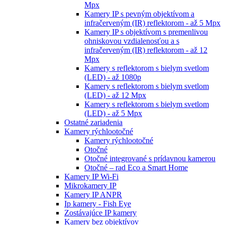
Mpx
Kamery IP s pevným objektívom a
infračerveným (IR) reflektorom - až 5 Mpx
Kamery IP s objektívom s premenlivou
ohniskovou vzdialenosťou a s
infračerveným (IR) reflektorom - až 12
Mpx
Kamery s reflektorom s bielym svetlom
(LED) - až 1080p
Kamery s reflektorom s bielym svetlom
(LED) - až 12 Mpx
Kamery s reflektorom s bielym svetlom
(LED) - až 5 Mpx
Ostatné zariadenia
Kamery rýchlootočné
Kamery rýchlootočné
Otočné
Otočné integrované s prídavnou kamerou
Otočné – rad Eco a Smart Home
Kamery IP Wi-Fi
Mikrokamery IP
Kamery IP ANPR
Ip kamery - Fish Eye
Zostávajúce IP kamery
Kamery bez objektívov