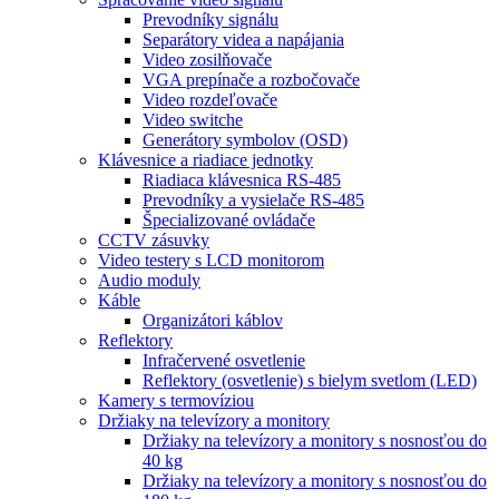
Prevodníky signálu
Separátory videa a napájania
Video zosilňovače
VGA prepínače a rozbočovače
Video rozdeľovače
Video switche
Generátory symbolov (OSD)
Klávesnice a riadiace jednotky
Riadiaca klávesnica RS-485
Prevodníky a vysielače RS-485
Špecializované ovládače
CCTV zásuvky
Video testery s LCD monitorom
Audio moduly
Káble
Organizátori káblov
Reflektory
Infračervené osvetlenie
Reflektory (osvetlenie) s bielym svetlom (LED)
Kamery s termovíziou
Držiaky na televízory a monitory
Držiaky na televízory a monitory s nosnosťou do
40 kg
Držiaky na televízory a monitory s nosnosťou do