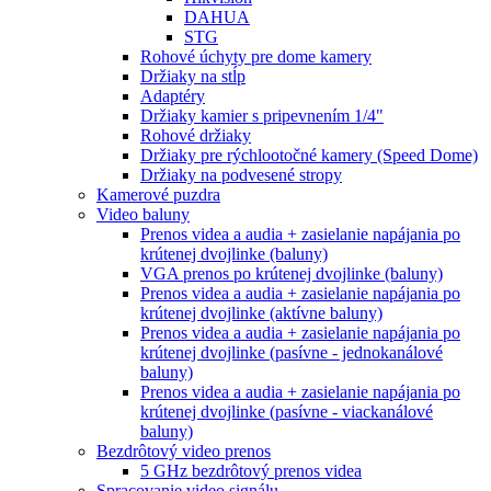
DAHUA
STG
Rohové úchyty pre dome kamery
Držiaky na stĺp
Adaptéry
Držiaky kamier s pripevnením 1/4"
Rohové držiaky
Držiaky pre rýchlootočné kamery (Speed Dome)
Držiaky na podvesené stropy
Kamerové puzdra
Video baluny
Prenos videa a audia + zasielanie napájania po
krútenej dvojlinke (baluny)
VGA prenos po krútenej dvojlinke (baluny)
Prenos videa a audia + zasielanie napájania po
krútenej dvojlinke (aktívne baluny)
Prenos videa a audia + zasielanie napájania po
krútenej dvojlinke (pasívne - jednokanálové
baluny)
Prenos videa a audia + zasielanie napájania po
krútenej dvojlinke (pasívne - viackanálové
baluny)
Bezdrôtový video prenos
5 GHz bezdrôtový prenos videa
Spracovanie video signálu