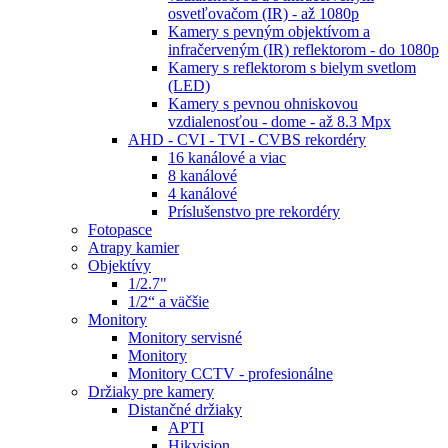
osvetľovačom (IR) - až 1080p
Kamery s pevným objektívom a
infračerveným (IR) reflektorom - do 1080p
Kamery s reflektorom s bielym svetlom
(LED)
Kamery s pevnou ohniskovou
vzdialenosťou - dome - až 8.3 Mpx
AHD - CVI - TVI - CVBS rekordéry
16 kanálové a viac
8 kanálové
4 kanálové
Príslušenstvo pre rekordéry
Fotopasce
Atrapy kamier
Objektívy
1/2.7"
1/2“ a väčšie
Monitory
Monitory servisné
Monitory
Monitory CCTV - profesionálne
Držiaky pre kamery
Distančné držiaky
APTI
Hikvision