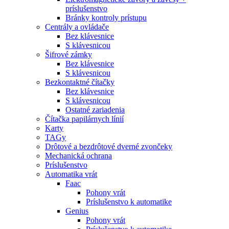
príslušenstvo
Bránky kontroly prístupu
Centrály a ovládače
Bez klávesnice
S klávesnicou
Šifrové zámky
Bez klávesnice
S klávesnicou
Bezkontaktné čítačky
Bez klávesnice
S klávesnicou
Ostatné zariadenia
Čítačka papilárnych línií
Karty
TAGy
Drôtové a bezdrôtové dverné zvončeky
Mechanická ochrana
Príslušenstvo
Automatika vrát
Faac
Pohony vrát
Príslušenstvo k automatike
Genius
Pohony vrát