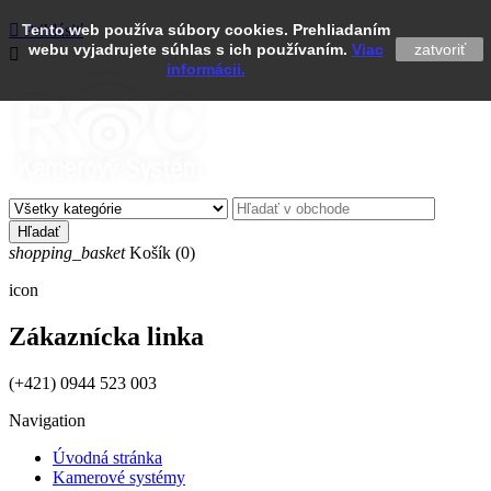

Tento web používa súbory cookies. Prehliadaním
Prihlásiť
webu vyjadrujete súhlas s ich používaním.
Viac
zatvoriť

informácii.
Hľadať
shopping_basket
Košík
(0)
icon
Zákaznícka linka
(+421) 0944 523 003
Navigation
Úvodná stránka
Kamerové systémy