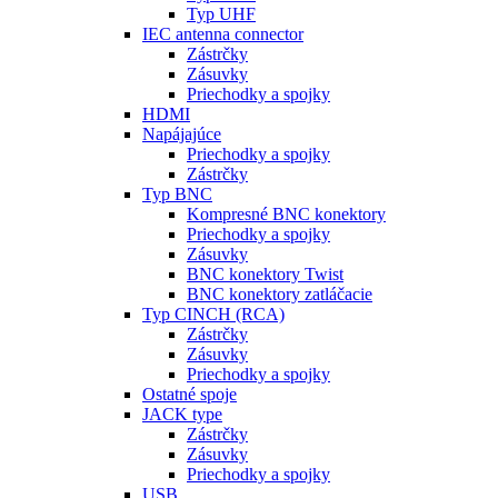
Typ UHF
IEC antenna connector
Zástrčky
Zásuvky
Priechodky a spojky
HDMI
Napájajúce
Priechodky a spojky
Zástrčky
Typ BNC
Kompresné BNC konektory
Priechodky a spojky
Zásuvky
BNC konektory Twist
BNC konektory zatláčacie
Typ CINCH (RCA)
Zástrčky
Zásuvky
Priechodky a spojky
Ostatné spoje
JACK type
Zástrčky
Zásuvky
Priechodky a spojky
USB