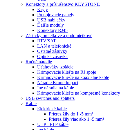
Konektory a príslušenstvo KEYSTONE
Kryty
Prepojovacie panely
USB nabíjačky
Ďalšie moduly
Konektory RJ45
Zástrčky omietkové a podomietkové
RTV/SAT
LAN a telefonické
Ostatné zásuvky
Optická zásuvka
Ručné náradie
Uťahováky izolácie
Krimpovacie kliešte na RJ spoje
Krimpovacie kliešte na koaxiálne káble
Náradie Krone Impact
Iné náradia na káble
Krimpovacie kliešte na kompresné konektory
USB switches and splitters
Káble
Elektrické káble
Prierez žily do 1 -5 mm²
Prierez žily viac ako 1 -5 mm²
UTP - FTP káble
Iné káble