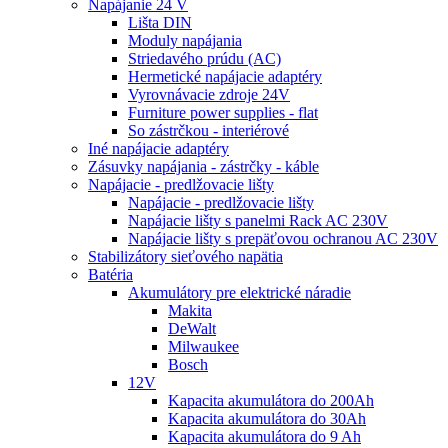
Napájanie 24 V
Lišta DIN
Moduly napájania
Striedavého prúdu (AC)
Hermetické napájacie adaptéry
Vyrovnávacie zdroje 24V
Furniture power supplies - flat
So zástrčkou - interiérové
Iné napájacie adaptéry
Zásuvky napájania - zástrčky - káble
Napájacie - predlžovacie lišty
Napájacie - predlžovacie lišty
Napájacie lišty s panelmi Rack AC 230V
Napájacie lišty s prepäťovou ochranou AC 230V
Stabilizátory sieťového napätia
Batéria
Akumulátory pre elektrické náradie
Makita
DeWalt
Milwaukee
Bosch
12V
Kapacita akumulátora do 200Ah
Kapacita akumulátora do 30Ah
Kapacita akumulátora do 9 Ah