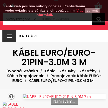
shopping_basket

Tento web používa súbory cookies. Prehliadaním
webu vyjadrujete súhlas s ich používaním.
Viac
zatvoriť
informácii.
KATEGÓRIE
KÁBEL EURO/EURO-
21PIN-3.0M 3 M
Úvodná Stránka
Káble - Zásuvky - Zástrčky
Káble Prepojovacie
Prepojovacie Káble EURO-
EURO
KÁBEL EURO/EURO-21PIN-3.0M 3 M
Nahrávam...