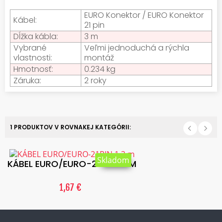
EURO Konektor / EURO Konektor
Kábel:
21 pin
Dĺžka kábla:
3 m
Vybrané
Veľmi jednoduchá a rýchla
vlastnosti:
montáž
Hmotnosť:
0.234 kg
Záruka:
2 roky
1 PRODUKTOV V ROVNAKEJ KATEGÓRII:
Skladom
KÁBEL EURO/EURO-21PIN 1.2 M
1,67 €