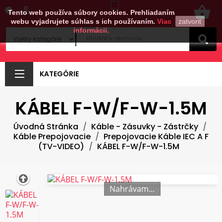
shopping_basket

Tento web používa súbory cookies. Prehliadaním
webu vyjadrujete súhlas s ich používaním.
Viac
zatvoriť
informácii.
KATEGÓRIE
KÁBEL F-W/F-W-1.5M
Úvodná Stránka
Káble - Zásuvky - Zástrčky
Káble Prepojovacie
Prepojovacie Káble IEC A F
(TV-VIDEO)
KÁBEL F-W/F-W-1.5M
Nahrávam...