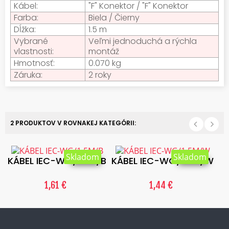
Kábel:
"F" Konektor / "F" Konektor
Farba:
Biela / Čierny
Dĺžka:
1.5 m
Vybrané
Veľmi jednoduchá a rýchla
vlastnosti:
montáž
Hmotnosť:
0.070 kg
Záruka:
2 roky
2 PRODUKTOV V ROVNAKEJ KATEGÓRII:
Skladom
Skladom
KÁBEL IEC-WG/1.5M/B
KÁBEL IEC-WG/1.5M/W
1,61 €
1,44 €