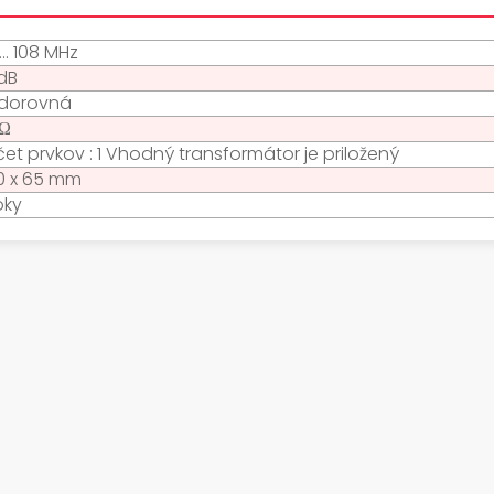
... 108 MHz
dB
dorovná
 Ω
et prvkov : 1 Vhodný transformátor je priložený
0 x 65 mm
oky