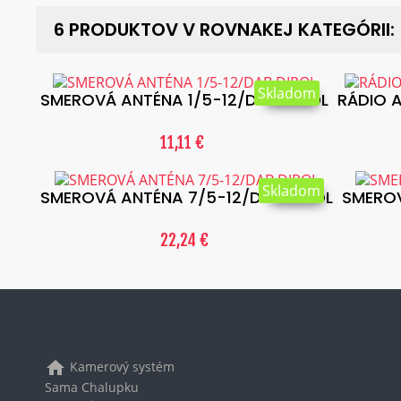
6 PRODUKTOV V ROVNAKEJ KATEGÓRII:
Skladom
SMEROVÁ ANTÉNA 1/5-12/DAB DIPOL
RÁDIO 
11,11 €
Skladom
SMEROVÁ ANTÉNA 7/5-12/DAB DIPOL
SMEROV
22,24 €
home
Kamerový systém
Sama Chalupku