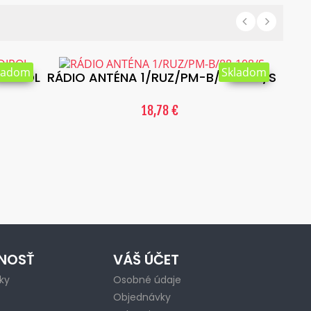
ladom
Skladom
 DIPOL
RÁDIO ANTÉNA 1/RUZ/PM-B/88-108/S
18,78 €
NOSŤ
VÁŠ ÚČET
ky
Osobné údaje
Objednávky