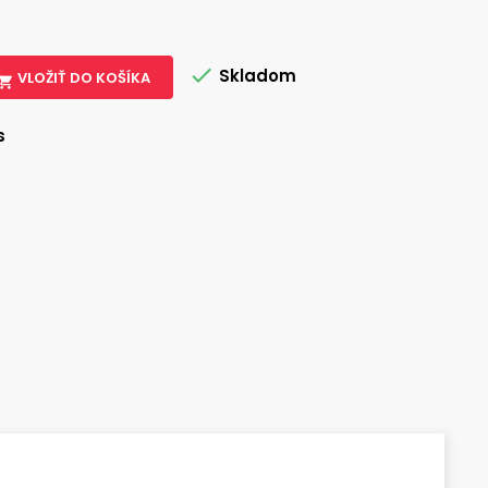

Skladom
VLOŽIŤ DO KOŠÍKA

s