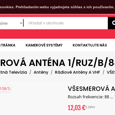
cookies. Prehliadaním webu vyjadrujete súhlas s ich používaním
STRÁNKA
KAMEROVÉ SYSTÉMY
KONTAKTUJTE NÁS
ROVÁ ANTÉNA 1/RUZ/B/8
tná Televízia
Antény
Rádiové Antény A VHF
VŠE
VŠESMEROVÁ A
Rozsah frekvencie: 88 ... 
12,03 €
S DPH