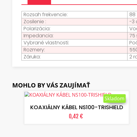
Rozsah frekvencie:
88 
Zosilenie :
-3 
Polarizácia:
Vo
Impedancia:
75
Vybrané vlastnosti:
Poč
Rozmery:
55
Záruka:
2 r
MOHLO BY VÁS ZAUJÍMAŤ
VLOŽIŤ DO KOŠÍKA
Skladom
KOAXIÁLNY KÁBEL NS100-TRISHIELD
0,42 €