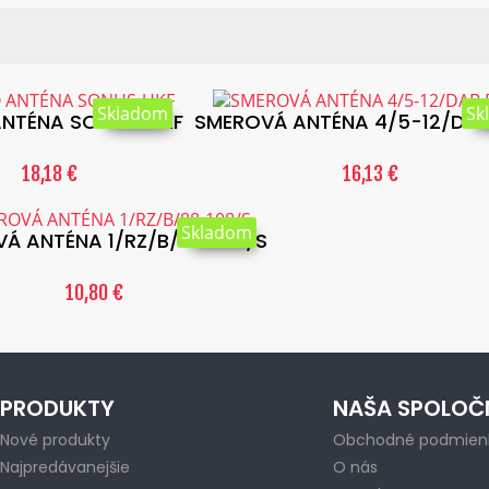
Skladom
Sk
ANTÉNA SONUS-UKF
SMEROVÁ ANTÉNA 4/5-12/DAB
18,18 €
16,13 €
Skladom
Á ANTÉNA 1/RZ/B/88-108/S
10,80 €
PRODUKTY
NAŠA SPOLOČ
Nové produkty
Obchodné podmien
Najpredávanejšie
O nás