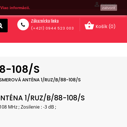

Prihlásiť
.
Viac informácii.
zatvoriť
Zákaznícka linka
shopping_basket
Košík
(0)
(+421) 0944 523 003
8-108/S
SMEROVÁ ANTÉNA 1/RUZ/B/88-108/S
NTÉNA 1/RUZ/B/88-108/S
108 MHz ; Zosilenie : -3 dB ;