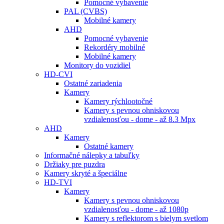
Pomocné vybavenie
PAL (CVBS)
Mobilné kamery
AHD
Pomocné vybavenie
Rekordéry mobilné
Mobilné kamery
Monitory do vozidiel
HD-CVI
Ostatné zariadenia
Kamery
Kamery rýchlootočné
Kamery s pevnou ohniskovou
vzdialenosťou - dome - až 8.3 Mpx
AHD
Kamery
Ostatné kamery
Informačné nálepky a tabuľky
Držiaky pre puzdra
Kamery skryté a špeciálne
HD-TVI
Kamery
Kamery s pevnou ohniskovou
vzdialenosťou - dome - až 1080p
Kamery s reflektorom s bielym svetlom