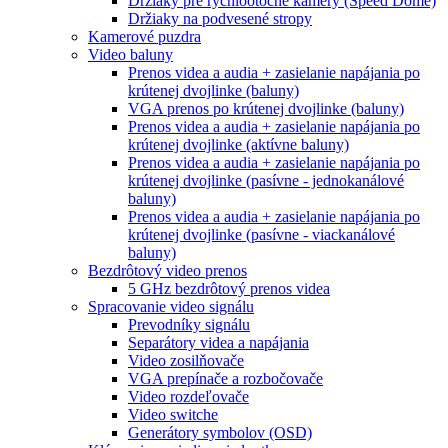
Držiaky pre rýchlootočné kamery (Speed Dome)
Držiaky na podvesené stropy
Kamerové puzdra
Video baluny
Prenos videa a audia + zasielanie napájania po
krútenej dvojlinke (baluny)
VGA prenos po krútenej dvojlinke (baluny)
Prenos videa a audia + zasielanie napájania po
krútenej dvojlinke (aktívne baluny)
Prenos videa a audia + zasielanie napájania po
krútenej dvojlinke (pasívne - jednokanálové
baluny)
Prenos videa a audia + zasielanie napájania po
krútenej dvojlinke (pasívne - viackanálové
baluny)
Bezdrôtový video prenos
5 GHz bezdrôtový prenos videa
Spracovanie video signálu
Prevodníky signálu
Separátory videa a napájania
Video zosilňovače
VGA prepínače a rozbočovače
Video rozdeľovače
Video switche
Generátory symbolov (OSD)