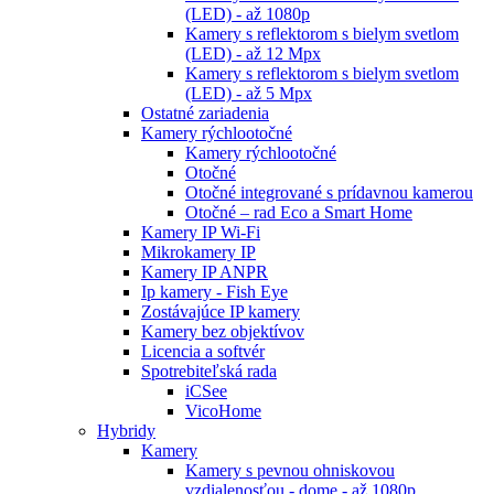
(LED) - až 1080p
Kamery s reflektorom s bielym svetlom
(LED) - až 12 Mpx
Kamery s reflektorom s bielym svetlom
(LED) - až 5 Mpx
Ostatné zariadenia
Kamery rýchlootočné
Kamery rýchlootočné
Otočné
Otočné integrované s prídavnou kamerou
Otočné – rad Eco a Smart Home
Kamery IP Wi-Fi
Mikrokamery IP
Kamery IP ANPR
Ip kamery - Fish Eye
Zostávajúce IP kamery
Kamery bez objektívov
Licencia a softvér
Spotrebiteľská rada
iCSee
VicoHome
Hybridy
Kamery
Kamery s pevnou ohniskovou
vzdialenosťou - dome - až 1080p