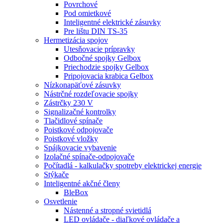
Povrchové
Pod omietkové
Inteligentné elektrické zásuvky
Pre lištu DIN TS-35
Hermetizácia spojov
Utesňovacie prípravky
Odbočné spojky Gelbox
Priechodzie spojky Gelbox
Pripojovacia krabica Gelbox
Nízkonapäťové zásuvky
Nástrčné rozdeľovacie spojky
Zástrčky 230 V
Signalizačné kontrolky
Tlačidlové spínače
Poistkové odpojovače
Poistkové vložky
Spájkovacie vybavenie
Izolačné spínače-odpojovače
Počítadlá - kalkulačky spotreby elektrickej energie
Stýkače
Inteligentné akčné členy
BleBox
Osvetlenie
Nástenné a stropné svietidlá
LED ovládače - diaľkové ovládače a