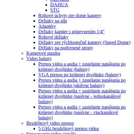
DAHUA
STG
Rohové úchyty pre dome kamery
Držiaky na stĺp
Adaptéry
Držiaky kamier s pripevnením 1/4"
Rohové držiaky
Držiaky pre rýchlootočné kamery (Speed Dome)
Držiaky na podvesené stropy
Kamerové puzdra
Video baluny
Prenos videa a audia + zasielanie napájania po
krútenej dvojlinke (baluny)
VGA prenos po krútenej dvojlinke (baluny)
Prenos videa a audia + zasielanie napájania po
krútenej dvojlinke (aktívne baluny)
Prenos videa a audia + zasielanie napájania po
krútenej dvojlinke (pasívne - jednokanálové
baluny)
Prenos videa a audia + zasielanie napájania po
krútenej dvojlinke (pasívne - viackanálové
baluny)
Bezdrôtový video prenos
5 GHz bezdrôtový prenos videa
Spracovanie video signálu