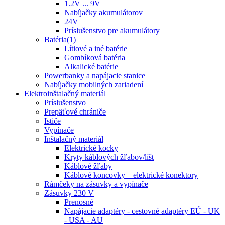
1.2V ... 9V
Nabíjačky akumulátorov
24V
Príslušenstvo pre akumulátory
Batéria(1)
Lítiové a iné batérie
Gombíková batéria
Alkalické batérie
Powerbanky a napájacie stanice
Nabíjačky mobilných zariadení
Elektroinštalačný materiál
Príslušenstvo
Prepäťové chrániče
Ističe
Vypínače
Inštalačný materiál
Elektrické kocky
Kryty káblových žľabov/líšt
Káblové žľaby
Káblové koncovky – elektrické konektory
Rámčeky na zásuvky a vypínače
Zásuvky 230 V
Prenosné
Napájacie adaptéry - cestovné adaptéry EÚ - UK
- USA - AU