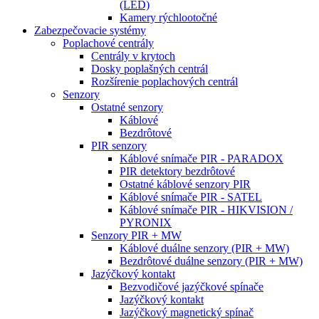
(LED)
Kamery rýchlootočné
Zabezpečovacie systémy
Poplachové centrály
Centrály v krytoch
Dosky poplašných centrál
Rozšírenie poplachových centrál
Senzory
Ostatné senzory
Káblové
Bezdrôtové
PIR senzory
Káblové snímače PIR - PARADOX
PIR detektory bezdrôtové
Ostatné káblové senzory PIR
Káblové snímače PIR - SATEL
Káblové snímače PIR - HIKVISION /
PYRONIX
Senzory PIR + MW
Káblové duálne senzory (PIR + MW)
Bezdrôtové duálne senzory (PIR + MW)
Jazýčkový kontakt
Bezvodičové jazýčkové spínače
Jazýčkový kontakt
Jazýčkový magnetický spínač