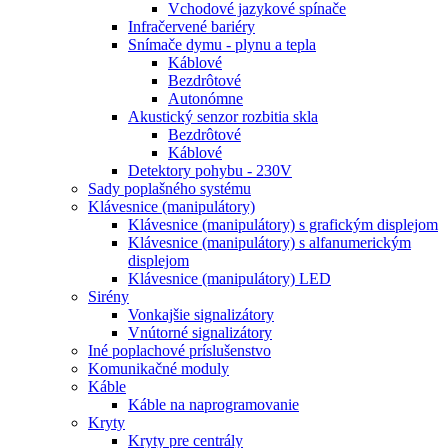
Vchodové jazykové spínače
Infračervené bariéry
Snímače dymu - plynu a tepla
Káblové
Bezdrôtové
Autonómne
Akustický senzor rozbitia skla
Bezdrôtové
Káblové
Detektory pohybu - 230V
Sady poplašného systému
Klávesnice (manipulátory)
Klávesnice (manipulátory) s grafickým displejom
Klávesnice (manipulátory) s alfanumerickým
displejom
Klávesnice (manipulátory) LED
Sirény
Vonkajšie signalizátory
Vnútorné signalizátory
Iné poplachové príslušenstvo
Komunikačné moduly
Káble
Káble na naprogramovanie
Kryty
Kryty pre centrály