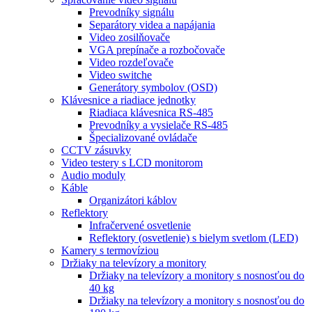
Prevodníky signálu
Separátory videa a napájania
Video zosilňovače
VGA prepínače a rozbočovače
Video rozdeľovače
Video switche
Generátory symbolov (OSD)
Klávesnice a riadiace jednotky
Riadiaca klávesnica RS-485
Prevodníky a vysielače RS-485
Špecializované ovládače
CCTV zásuvky
Video testery s LCD monitorom
Audio moduly
Káble
Organizátori káblov
Reflektory
Infračervené osvetlenie
Reflektory (osvetlenie) s bielym svetlom (LED)
Kamery s termovíziou
Držiaky na televízory a monitory
Držiaky na televízory a monitory s nosnosťou do
40 kg
Držiaky na televízory a monitory s nosnosťou do