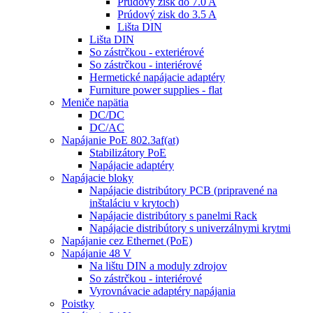
Prúdový zisk do 7.0 A
Prúdový zisk do 3.5 A
Lišta DIN
Lišta DIN
So zástrčkou - exteriérové
So zástrčkou - interiérové
Hermetické napájacie adaptéry
Furniture power supplies - flat
Meniče napätia
DC/DC
DC/AC
Napájanie PoE 802.3af(at)
Stabilizátory PoE
Napájacie adaptéry
Napájacie bloky
Napájacie distribútory PCB (pripravené na
inštaláciu v krytoch)
Napájacie distribútory s panelmi Rack
Napájacie distribútory s univerzálnymi krytmi
Napájanie cez Ethernet (PoE)
Napájanie 48 V
Na lištu DIN a moduly zdrojov
So zástrčkou - interiérové
Vyrovnávacie adaptéry napájania
Poistky