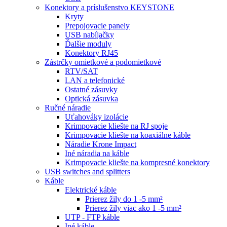
Konektory a príslušenstvo KEYSTONE
Kryty
Prepojovacie panely
USB nabíjačky
Ďalšie moduly
Konektory RJ45
Zástrčky omietkové a podomietkové
RTV/SAT
LAN a telefonické
Ostatné zásuvky
Optická zásuvka
Ručné náradie
Uťahováky izolácie
Krimpovacie kliešte na RJ spoje
Krimpovacie kliešte na koaxiálne káble
Náradie Krone Impact
Iné náradia na káble
Krimpovacie kliešte na kompresné konektory
USB switches and splitters
Káble
Elektrické káble
Prierez žily do 1 -5 mm²
Prierez žily viac ako 1 -5 mm²
UTP - FTP káble
Iné káble