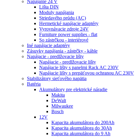
Napájanie 24 V
Lišta DIN
Moduly napájania
Striedavého prúdu (AC)
Hermetické napájacie adaptéry
Vyrovnávacie zdroje 24V
Furniture power supplies - flat
So zástrčkou - interiérové
Iné napájacie adaptéry
Zásuvky napájania - zástrčky - káble
Napájacie - predlžovacie lišty
Napájacie - predlžovacie lišty
Napájacie lišty s panelmi Rack AC 230V
Napájacie lišty s prepäťovou ochranou AC 230V
Stabilizátory sieťového napätia
Batéria
Akumulátory pre elektrické náradie
Makita
DeWalt
Milwaukee
Bosch
12V
Kapacita akumulátora do 200Ah
Kapacita akumulátora do 30Ah
Kapacita akumulátora do 9 Ah