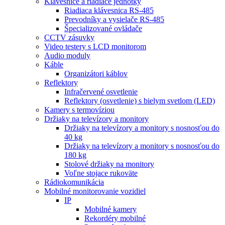
Klávesnice a riadiace jednotky
Riadiaca klávesnica RS-485
Prevodníky a vysielače RS-485
Špecializované ovládače
CCTV zásuvky
Video testery s LCD monitorom
Audio moduly
Káble
Organizátori káblov
Reflektory
Infračervené osvetlenie
Reflektory (osvetlenie) s bielym svetlom (LED)
Kamery s termovíziou
Držiaky na televízory a monitory
Držiaky na televízory a monitory s nosnosťou do
40 kg
Držiaky na televízory a monitory s nosnosťou do
180 kg
Stolové držiaky na monitory
Voľne stojace rukoväte
Rádiokomunikácia
Mobilné monitorovanie vozidiel
IP
Mobilné kamery
Rekordéry mobilné