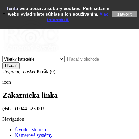

Tento web používa súbory cookies. Prehliadaním
Prihlásiť
webu vyjadrujete súhlas s ich používaním.
Viac
zatvoriť

informácii.
Hľadať
shopping_basket
Košík
(0)
icon
Zákaznícka linka
(+421) 0944 523 003
Navigation
Úvodná stránka
Kamerové systémy