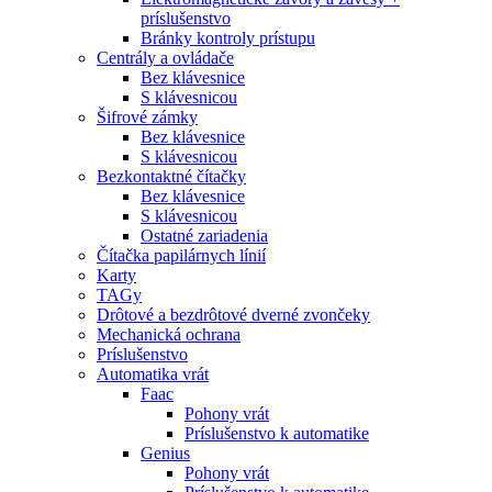
príslušenstvo
Bránky kontroly prístupu
Centrály a ovládače
Bez klávesnice
S klávesnicou
Šifrové zámky
Bez klávesnice
S klávesnicou
Bezkontaktné čítačky
Bez klávesnice
S klávesnicou
Ostatné zariadenia
Čítačka papilárnych línií
Karty
TAGy
Drôtové a bezdrôtové dverné zvončeky
Mechanická ochrana
Príslušenstvo
Automatika vrát
Faac
Pohony vrát
Príslušenstvo k automatike
Genius
Pohony vrát