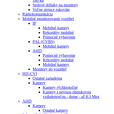
180 kg
Stolové držiaky na monitory
Voľne stojace rukoväte
Rádiokomunikácia
Mobilné monitorovanie vozidiel
IP
Mobilné kamery
Rekordéry mobilné
Pomocné vybavenie
PAL (CVBS)
Mobilné kamery
AHD
Pomocné vybavenie
Rekordéry mobilné
Mobilné kamery
Monitory do vozidiel
HD-CVI
Ostatné zariadenia
Kamery
Kamery rýchlootočné
Kamery s pevnou ohniskovou
vzdialenosťou - dome - až 8.3 Mpx
AHD
Kamery
Ostatné kamery