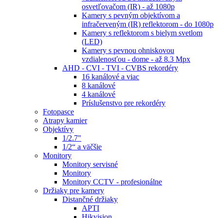
osvetľovačom (IR) - až 1080p
Kamery s pevným objektívom a
infračerveným (IR) reflektorom - do 1080p
Kamery s reflektorom s bielym svetlom
(LED)
Kamery s pevnou ohniskovou
vzdialenosťou - dome - až 8.3 Mpx
AHD - CVI - TVI - CVBS rekordéry
16 kanálové a viac
8 kanálové
4 kanálové
Príslušenstvo pre rekordéry
Fotopasce
Atrapy kamier
Objektívy
1/2.7"
1/2“ a väčšie
Monitory
Monitory servisné
Monitory
Monitory CCTV - profesionálne
Držiaky pre kamery
Distančné držiaky
APTI
Hikvision