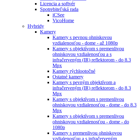
Licencia a softvér
Spotrebiteľská rada
iCSee
VicoHome
Hybridy
Kamery
Kamery s pevnou ohniskovou
vzdialenosťou - dome - až 1080p
Kamery s objektívom s premenlivou
ohniskovou vzdialenosťou a s
infračerveným (IR) reflektorom - do 8.3
Mpx
Kamery rýchlootočné
Ostatné kamery
Kamery s pevným objektívom a
infračerveným (IR) reflektorom - do 8.3
Mpx
Kamery s objektívom s premenlivou
ohniskovou vzdialenosťou - dome - do 8.3
Mpx
Kamery s objektívom s premenlivou
ohniskovou vzdialenosťou - dome - do
1080p
Kamery s premenlivou ohniskovou
vzdialenosťou a s infračerveným