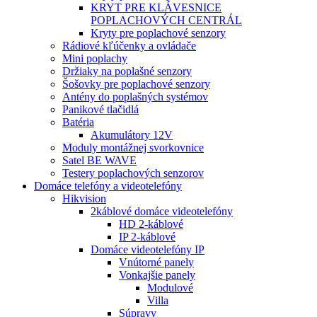
KRYT PRE KLÁVESNICE
POPLACHOVÝCH CENTRÁL
Kryty pre poplachové senzory
Rádiové kľúčenky a ovládače
Mini poplachy
Držiaky na poplašné senzory
Šošovky pre poplachové senzory
Antény do poplašných systémov
Panikové tlačidlá
Batéria
Akumulátory 12V
Moduly montážnej svorkovnice
Satel BE WAVE
Testery poplachových senzorov
Domáce telefóny a videotelefóny
Hikvision
2káblové domáce videotelefóny
HD 2-káblové
IP 2-káblové
Domáce videotelefóny IP
Vnútorné panely
Vonkajšie panely
Modulové
Villa
Súpravy