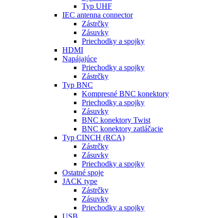
Typ UHF
IEC antenna connector
Zástrčky
Zásuvky
Priechodky a spojky
HDMI
Napájajúce
Priechodky a spojky
Zástrčky
Typ BNC
Kompresné BNC konektory
Priechodky a spojky
Zásuvky
BNC konektory Twist
BNC konektory zatláčacie
Typ CINCH (RCA)
Zástrčky
Zásuvky
Priechodky a spojky
Ostatné spoje
JACK type
Zástrčky
Zásuvky
Priechodky a spojky
USB