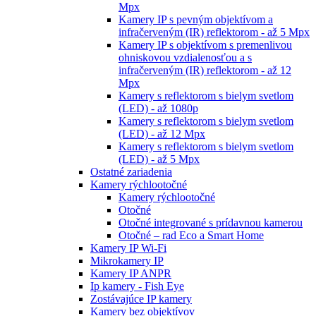
Mpx
Kamery IP s pevným objektívom a
infračerveným (IR) reflektorom - až 5 Mpx
Kamery IP s objektívom s premenlivou
ohniskovou vzdialenosťou a s
infračerveným (IR) reflektorom - až 12
Mpx
Kamery s reflektorom s bielym svetlom
(LED) - až 1080p
Kamery s reflektorom s bielym svetlom
(LED) - až 12 Mpx
Kamery s reflektorom s bielym svetlom
(LED) - až 5 Mpx
Ostatné zariadenia
Kamery rýchlootočné
Kamery rýchlootočné
Otočné
Otočné integrované s prídavnou kamerou
Otočné – rad Eco a Smart Home
Kamery IP Wi-Fi
Mikrokamery IP
Kamery IP ANPR
Ip kamery - Fish Eye
Zostávajúce IP kamery
Kamery bez objektívov