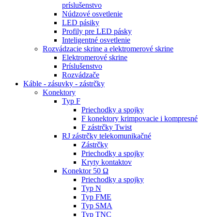
príslušenstvo
Núdzové osvetlenie
LED pásiky
Profily pre LED pásky
Inteligentné osvetlenie
Rozvádzacie skrine a elektromerové skrine
Elektromerové skrine
Príslušenstvo
Rozvádzače
Káble - zásuvky - zástrčky
Konektory
Typ F
Priechodky a spojky
F konektory krimpovacie i kompresné
F zástrčky Twist
RJ zástrčky telekomunikačné
Zástrčky
Priechodky a spojky
Kryty kontaktov
Konektor 50 Ω
Priechodky a spojky
Typ N
Typ FME
Typ SMA
Typ TNC