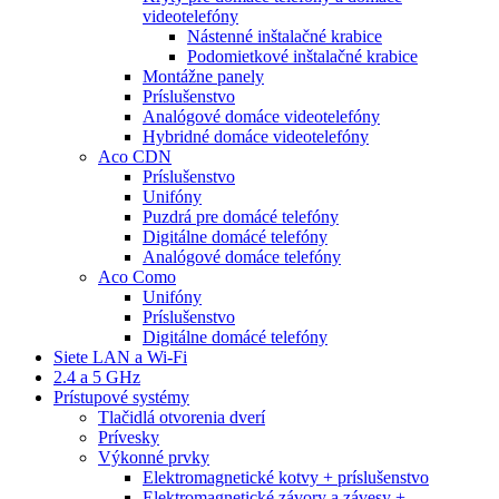
videotelefóny
Nástenné inštalačné krabice
Podomietkové inštalačné krabice
Montážne panely
Príslušenstvo
Analógové domáce videotelefóny
Hybridné domáce videotelefóny
Aco CDN
Príslušenstvo
Unifóny
Puzdrá pre domácé telefóny
Digitálne domácé telefóny
Analógové domáce telefóny
Aco Como
Unifóny
Príslušenstvo
Digitálne domácé telefóny
Siete LAN a Wi-Fi
2.4 a 5 GHz
Prístupové systémy
Tlačidlá otvorenia dverí
Prívesky
Výkonné prvky
Elektromagnetické kotvy + príslušenstvo
Elektromagnetické závory a závesy +