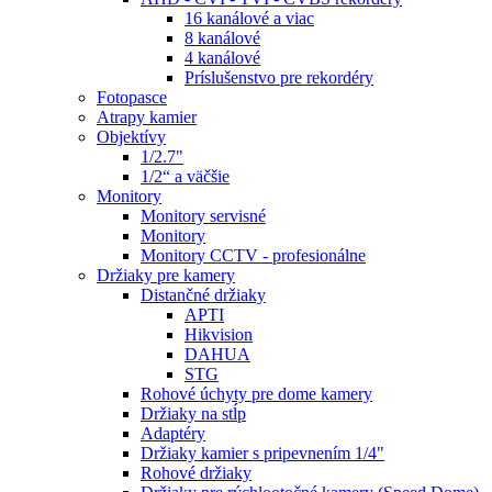
16 kanálové a viac
8 kanálové
4 kanálové
Príslušenstvo pre rekordéry
Fotopasce
Atrapy kamier
Objektívy
1/2.7"
1/2“ a väčšie
Monitory
Monitory servisné
Monitory
Monitory CCTV - profesionálne
Držiaky pre kamery
Distančné držiaky
APTI
Hikvision
DAHUA
STG
Rohové úchyty pre dome kamery
Držiaky na stĺp
Adaptéry
Držiaky kamier s pripevnením 1/4"
Rohové držiaky