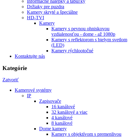
Informačné nálepky a tabuľky
Držiaky pre puzdra
Kamery skryté a špeciálne
HD-TVI
Kamery
Kamery s pevnou ohniskovou
vzdialenosťou - dome - až 1080p
Kamery s reflektorom s bielym svetlom
(LED)
Kamery rýchlootočné
Kontaktujte nás
Kategórie
Zatvoriť
Kamerové systémy
IP
Zapisovače
16 kanálové
32 kanálové a viac
4 kanálové
8 kanálové
Dome kamery
Kamery s objektívom s premenlivou