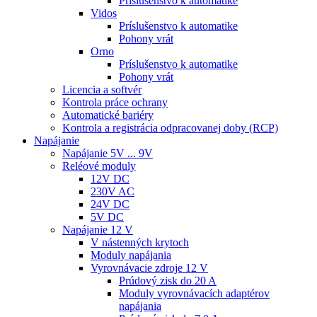
Príslušenstvo k automatike
Vidos
Príslušenstvo k automatike
Pohony vrát
Orno
Príslušenstvo k automatike
Pohony vrát
Licencia a softvér
Kontrola práce ochrany
Automatické bariéry
Kontrola a registrácia odpracovanej doby (RCP)
Napájanie
Napájanie 5V ... 9V
Reléové moduly
12V DC
230V AC
24V DC
5V DC
Napájanie 12 V
V nástenných krytoch
Moduly napájania
Vyrovnávacie zdroje 12 V
Prúdový zisk do 20 A
Moduly vyrovnávacích adaptérov
napájania