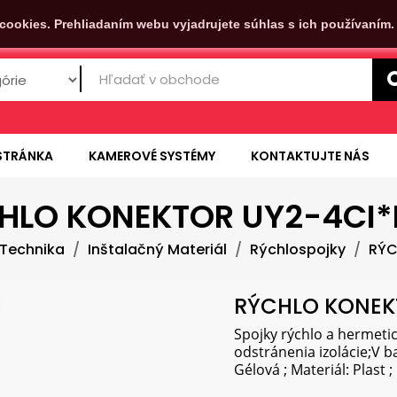
cookies. Prehliadaním webu vyjadrujete súhlas s ich používaním
STRÁNKA
KAMEROVÉ SYSTÉMY
KONTAKTUJTE NÁS
HLO KONEKTOR UY2-4CI*
Technika
Inštalačný Materiál
Rýchlospojky
RÝC
RÝCHLO KONEK
Spojky rýchlo a hermeti
odstránenia izolácie;V ba
Gélová ; Materiál: Plast ;