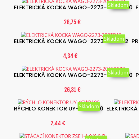
Skladom
ELEKTRICKÁ KOCKA WAGO-2273-205*P100
E
28,75 €
Skladom
ELEKTRICKÁ KOCKA WAGO-2273-203*P12
PR
4,34 €
Skladom
ELEKTRICKÁ KOCKA WAGO-2273-204*P100
P
26,31 €
Skladom
RÝCHLO KONEKTOR UY-4CI*P100
ELEKTRICK
2,44 €