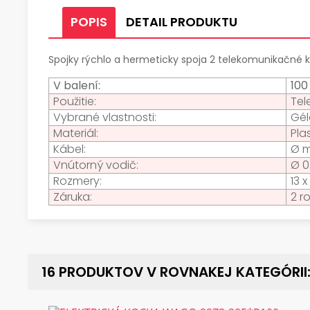
POPIS
DETAIL PRODUKTU
Spojky rýchlo a hermeticky spoja 2 telekomunikačné ká
V balení:
100
Použitie:
Tel
Vybrané vlastnosti:
Gél
Materiál:
Pla
Kábel:
Ø m
Vnútorný vodič:
Ø 0
Rozmery:
13 
Záruka:
2 r
16 PRODUKTOV V ROVNAKEJ KATEGÓRII