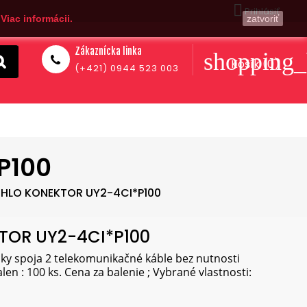

Prihlásiť
.
Viac informácii.
zatvoriť
Zákaznícka linka
shopping_
Košík
(0)
(+421) 0944 523 003
P100
HLO KONEKTOR UY2-4CI*P100
TOR UY2-4CI*P100
cky spoja 2 telekomunikačné káble bez nutnosti
len : 100 ks. Cena za balenie ; Vybrané vlastnosti: