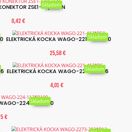
Skladom
ONEKTOR ZSE1-1.0/6.0-N
0,42 €
Skladom
60
ELEKTRICKÁ KOCKA WAGO-221-413*P50
25,58 €
Skladom
P6
ELEKTRICKÁ KOCKA WAGO-221-412*P6
4,01 €
Skladom
 WAGO-224-112*P100
75 €