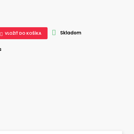

Skladom
VLOŽIŤ DO KOŠÍKA

s