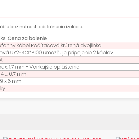
ble bez nutnosti odstránenia izolácie.
 ks. Cena za balenie
efónny kábel Počítačová krútená dvojlinka
ová UY2-4CI*P100 umožňuje pripojenie 2 káblov
st
ax. 1.7 mm - Vonkajšie opláštenie
.4 ... 0.7 mm
x 9 x 6 mm
oky
: