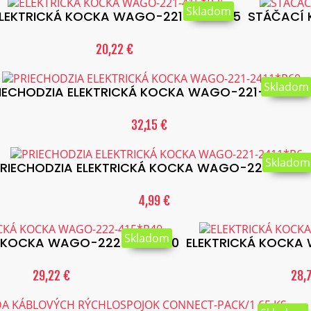
Skladom
LEKTRICKÁ KOCKA WAGO-221-415*P25
STÁČACÍ K
20,22 €
Skladom
IECHODZIA ELEKTRICKÁ KOCKA WAGO-221-2411*P
32,15 €
Skladom
RIECHODZIA ELEKTRICKÁ KOCKA WAGO-221-2411*
4,99 €
Skladom
Á KOCKA WAGO-222-415*P40
ELEKTRICKÁ KOCKA
29,22 €
28,