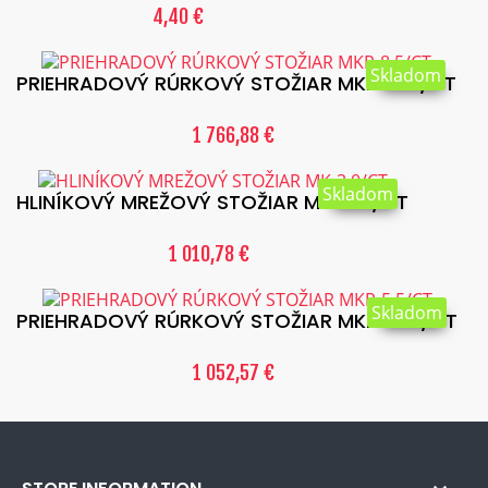
4,40 €
Skladom
PRIEHRADOVÝ RÚRKOVÝ STOŽIAR MKR-8.5/CT
1 766,88 €
Skladom
HLINÍKOVÝ MREŽOVÝ STOŽIAR MK-3.0/CT
1 010,78 €
Skladom
PRIEHRADOVÝ RÚRKOVÝ STOŽIAR MKR-5.5/CT
1 052,57 €