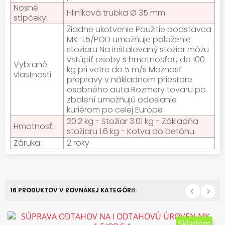
Nosné
Hliníková trubka Ø 35 mm
stĺpčeky:
Žiadne ukotvenie Použitie podstavca
MK-1.5/POD umožňuje položenie
stožiaru Na inštalovaný stožiar môžu
vstúpiť osoby s hmotnosťou do 100
Vybrané
kg pri vetre do 5 m/s Možnosť
vlastnosti:
prepravy v nákladnom priestore
osobného auta Rozmery tovaru po
zbalení umožňujú odoslanie
kuriérom po celej Európe
20.2 kg - Stožiar 3.01 kg - Základňa
Hmotnosť:
stožiaru 1.6 kg - Kotva do betónu
Záruka:
2 roky
16 PRODUKTOV V ROVNAKEJ KATEGÓRII:
Skladom