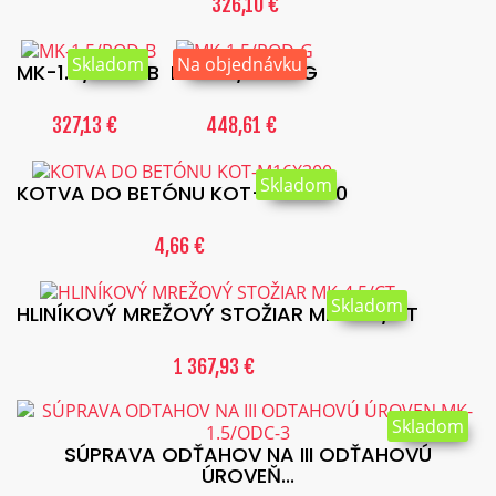
326,10 €
Skladom
Na objednávku
MK-1.5/POD-B
MK-1.5/POD-G
327,13 €
448,61 €
Skladom
KOTVA DO BETÓNU KOT-M16X300
4,66 €
Skladom
HLINÍKOVÝ MREŽOVÝ STOŽIAR MK-4.5/CT
1 367,93 €
Skladom
SÚPRAVA ODŤAHOV NA III ODŤAHOVÚ
ÚROVEŇ...