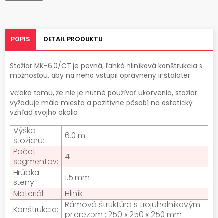
POPIS
DETAIL PRODUKTU
Stožiar MK-6.0/CT je pevná, ľahká hliníková konštrukcia s
možnosťou, aby na neho vstúpil oprávnený inštalatér
Vďaka tomu, že nie je nutné používať ukotvenia, stožiar
vyžaduje málo miesta a pozitívne pôsobí na estetický
vzhľad svojho okolia
Výška
6.0 m
stožiaru:
Počet
4
segmentov:
Hrúbka
1.5 mm
steny:
Materiál:
Hliník
Rámová štruktúra s trojuholníkovým
Konštrukcia:
prierezom : 250 x 250 x 250 mm