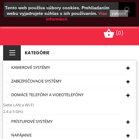
Tento web používa súbory cookies. Prehliadaním
webu vyjadrujete súhlas s ich používaním.
Viac
zatvoriť
informácii.
shopping_basket
(0)
KATEGÓRIE
KAMEROVÉ SYSTÉMY
HLINÍKOVÝ MREŽOVÝ
ZABEZPEČOVACIE SYSTÉMY
STOŽIAR MK-6.0/CT
DOMÁCE TELEFÓNY A VIDEOTELEFÓNY
Úvodná Stránka
Montážna Technika
Stožiare
Samostatne Stojace Priehradové
Siete LAN a Wi-Fi
Veže
HLINÍKOVÝ MREŽOVÝ STOŽIAR MK-6.0/CT
2.4 a 5 GHz
PRÍSTUPOVÉ SYSTÉMY
NAPÁJANIE