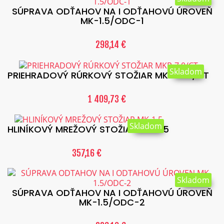
SÚPRAVA ODŤAHOV NA I ODŤAHOVÚ ÚROVEŇ
MK-1.5/ODC-1
298,14 €
Skladom
PRIEHRADOVÝ RÚRKOVÝ STOŽIAR MKR-7.0/CT
1 409,73 €
Skladom
HLINÍKOVÝ MREŽOVÝ STOŽIAR MK-1.5
357,16 €
Skladom
SÚPRAVA ODŤAHOV NA I ODŤAHOVÚ ÚROVEŇ
MK-1.5/ODC-2