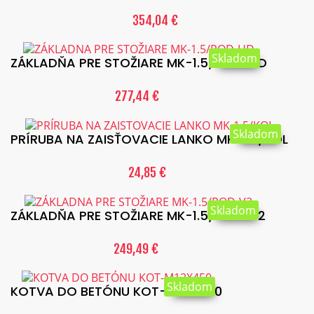
354,04 €
Skladom
ZÁKLADŇA PRE STOŽIARE MK-1.5/POD-HD
277,44 €
Skladom
PRÍRUBA NA ZAISŤOVACIE LANKO MK-1.5/KOL
24,85 €
Skladom
ZÁKLADŇA PRE STOŽIARE MK-1.5/POD-V2
249,49 €
Skladom
KOTVA DO BETÓNU KOT-M12X450