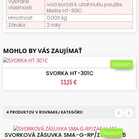
Vybrané
voči korózii K utiahnutiu použite
vlastnosti:
kliešte HT-301C
Hmotnosť:
0.005 kg
Záruka:
2 roky
MOHLO BY VÁS ZAUJÍMAŤ
VLOŽIŤ DO KOŠÍKA
Skladom
SVORKA HT-301C
13,15 €
4 PRODUKTOV V ROVNAKEJ KATEGÓRII:
Skladom
SVORKOVÁ ZÁSUVKA SMA-G-RP/ZAC.H-155