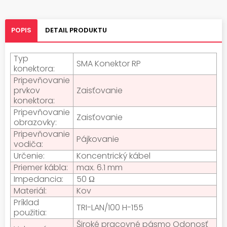
POPIS
DETAIL PRODUKTU
Typ
SMA Konektor RP
konektora:
Pripevňovanie
prvkov
Zaisťovanie
konektora:
Pripevňovanie
Zaisťovanie
obrazovky:
Pripevňovanie
Pájkovanie
vodiča:
Určenie:
Koncentrický kábel
Priemer kábla:
max. 6.1 mm
Impedancia:
50 Ω
Materiál:
Kov
Príklad
TRI-LAN/100 H-155
použitia:
Široké pracovné pásmo Odonosť