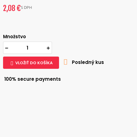
2,08 €
S DPH
Množstvo

Posledný kus
VLOŽIŤ DO KOŠÍKA

100% secure payments