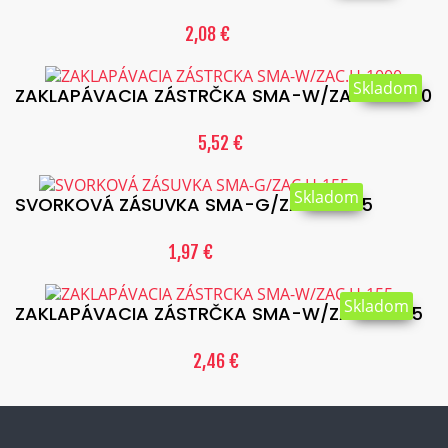
2,08 €
Skladom
ZAKLAPÁVACIA ZÁSTRČKA SMA-W/ZAC.H-1000
5,52 €
Skladom
SVORKOVÁ ZÁSUVKA SMA-G/ZAC.H-155
1,97 €
Skladom
ZAKLAPÁVACIA ZÁSTRČKA SMA-W/ZAC.H-155
2,46 €