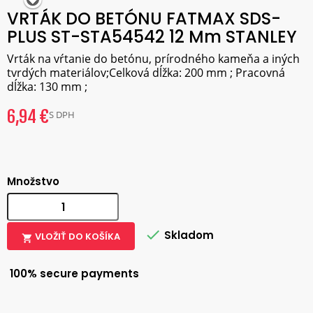
VRTÁK DO BETÓNU FATMAX SDS-
PLUS ST-STA54542 12 Mm STANLEY
Vrták na vŕtanie do betónu, prírodného kameňa a iných
tvrdých materiálov;Celková dĺžka: 200 mm ; Pracovná
dĺžka: 130 mm ;
6,94 €
S DPH
Množstvo

Skladom
VLOŽIŤ DO KOŠÍKA

100% secure payments