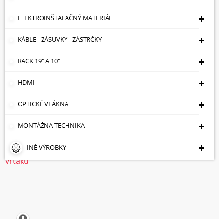
Príslušenstvo K Elektrickému Náradiu
Vrtáky
SDS-PLUS
VRTÁK DO BETÓNU FATMAX SDS-
ELEKTROINŠTALAČNÝ MATERIÁL
PLUS ST-STA54542 12 Mm STANLEY
KÁBLE - ZÁSUVKY - ZÁSTRČKY
RACK 19" A 10"
HDMI
OPTICKÉ VLÁKNA
MONTÁŽNA TECHNIKA
INÉ VÝROBKY