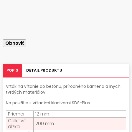
POPIS
DETAIL PRODUKTU
Vrták na vŕtanie do betónu, prírodného kameňa a iných
tvrdých materiálov
Na použitie s vŕtacími kladivami SDS-Plus
Priemer:
12 mm
Celková
200 mm
dĺžka: