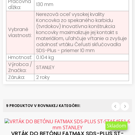
Pracovná
130 mm
dĺžka:
Nerezová oceľ vysokej kvality
Koncovka zo spekaného karbidu
(tvrdokov) Inovatívna konštrukcia
Vybrané
koncovky maximalizuje jej kontakt s
vlastnosti:
materiálom, uľahčuje vŕtanie a zvyšuje
odolnosť vrtáku Čeľusti skľučovadla
SDS-Plus - priemer 10 mm
Hmotnosť:
0.104 kg
Výrobca /
STANLEY
Značka:
Záruka:
2 roky
9 PRODUKTOV V ROVNAKEJ KATEGÓRII:
Skladom
VRTÁK DO BETÓNU FATMAX SDS-PLUS ST-