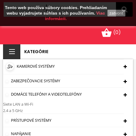
Tento web používa súbory cookies. Prehliadaním
webu vyjadrujete súhlas s ich používaním.
Viac
zatvoriť
informácii.
shopping_basket
(0)
KATEGÓRIE
KAMEROVÉ SYSTÉMY
VRTÁK DO BETÓNU
FATMAX SDS-PLUS
ZABEZPEČOVACIE SYSTÉMY
ST-STA54542 12 MM
DOMÁCE TELEFÓNY A VIDEOTELEFÓNY
STANLEY
Siete LAN a Wi-Fi
2.4 a 5 GHz
Úvodná Stránka
PRÍSTUPOVÉ SYSTÉMY
Domácnosť/Záhrada/Motorizmus
Vybavenie
Servisu
Nástroje
Elektronáradie
NAPÁJANIE