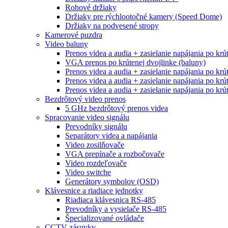
Rohové držiaky
Držiaky pre rýchlootočné kamery (Speed Dome)
Držiaky na podvesené stropy
Kamerové puzdra
Video baluny
Prenos videa a audia + zasielanie napájania po krú
VGA prenos po krútenej dvojlinke (baluny)
Prenos videa a audia + zasielanie napájania po krú
Prenos videa a audia + zasielanie napájania po krú
Prenos videa a audia + zasielanie napájania po krú
Bezdrôtový video prenos
5 GHz bezdrôtový prenos videa
Spracovanie video signálu
Prevodníky signálu
Separátory videa a napájania
Video zosilňovače
VGA prepínače a rozbočovače
Video rozdeľovače
Video switche
Generátory symbolov (OSD)
Klávesnice a riadiace jednotky
Riadiaca klávesnica RS-485
Prevodníky a vysielače RS-485
Špecializované ovládače
CCTV zásuvky