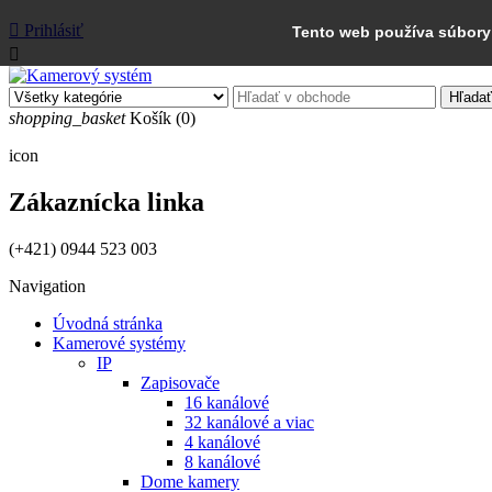

Prihlásiť
Tento web používa súbory 

Hľadať
shopping_basket
Košík
(0)
icon
Zákaznícka linka
(+421) 0944 523 003
Navigation
Úvodná stránka
Kamerové systémy
IP
Zapisovače
16 kanálové
32 kanálové a viac
4 kanálové
8 kanálové
Dome kamery