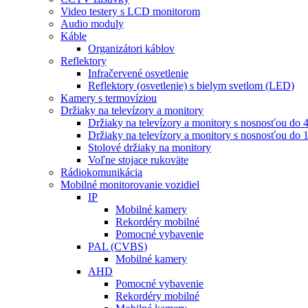
Video testery s LCD monitorom
Audio moduly
Káble
Organizátori káblov
Reflektory
Infračervené osvetlenie
Reflektory (osvetlenie) s bielym svetlom (LED)
Kamery s termovíziou
Držiaky na televízory a monitory
Držiaky na televízory a monitory s nosnosťou do 
Držiaky na televízory a monitory s nosnosťou do 
Stolové držiaky na monitory
Voľne stojace rukoväte
Rádiokomunikácia
Mobilné monitorovanie vozidiel
IP
Mobilné kamery
Rekordéry mobilné
Pomocné vybavenie
PAL (CVBS)
Mobilné kamery
AHD
Pomocné vybavenie
Rekordéry mobilné