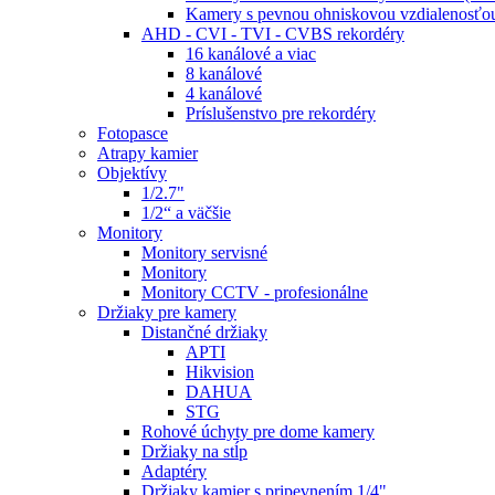
Kamery s pevnou ohniskovou vzdialenosťou
AHD - CVI - TVI - CVBS rekordéry
16 kanálové a viac
8 kanálové
4 kanálové
Príslušenstvo pre rekordéry
Fotopasce
Atrapy kamier
Objektívy
1/2.7"
1/2“ a väčšie
Monitory
Monitory servisné
Monitory
Monitory CCTV - profesionálne
Držiaky pre kamery
Distančné držiaky
APTI
Hikvision
DAHUA
STG
Rohové úchyty pre dome kamery
Držiaky na stĺp
Adaptéry
Držiaky kamier s pripevnením 1/4"