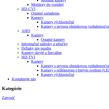
Mobilné kamery
Monitory do vozidiel
HD-CVI
Ostatné zariadenia
Kamery
Kamery rýchlootočné
Kamery s pevnou ohniskovou vzdialenosťou
AHD
Kamery
Ostatné kamery
Informačné nálepky a tabuľky
Držiaky pre puzdra
Kamery skryté a špeciálne
HD-TVI
Kamery
Kamery s pevnou ohniskovou vzdialenosťou
Kamery s reflektorom s bielym svetlom (L
Kamery rýchlootočné
Kontaktujte nás
Kategórie
Zatvoriť