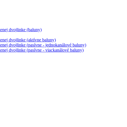
tenej dvojlinke (baluny)
tenej dvojlinke (aktívne baluny)
tenej dvojlinke (pasívne - jednokanálové baluny)
tenej dvojlinke (pasívne - viackanálové baluny)