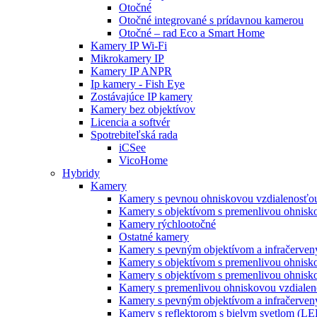
Otočné
Otočné integrované s prídavnou kamerou
Otočné – rad Eco a Smart Home
Kamery IP Wi-Fi
Mikrokamery IP
Kamery IP ANPR
Ip kamery - Fish Eye
Zostávajúce IP kamery
Kamery bez objektívov
Licencia a softvér
Spotrebiteľská rada
iCSee
VicoHome
Hybridy
Kamery
Kamery s pevnou ohniskovou vzdialenosťou
Kamery s objektívom s premenlivou ohnisko
Kamery rýchlootočné
Ostatné kamery
Kamery s pevným objektívom a infračervený
Kamery s objektívom s premenlivou ohnisk
Kamery s objektívom s premenlivou ohnisk
Kamery s premenlivou ohniskovou vzdialeno
Kamery s pevným objektívom a infračervený
Kamery s reflektorom s bielym svetlom (L