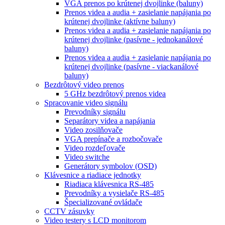
VGA prenos po krútenej dvojlinke (baluny)
Prenos videa a audia + zasielanie napájania po
krútenej dvojlinke (aktívne baluny)
Prenos videa a audia + zasielanie napájania po
krútenej dvojlinke (pasívne - jednokanálové
baluny)
Prenos videa a audia + zasielanie napájania po
krútenej dvojlinke (pasívne - viackanálové
baluny)
Bezdrôtový video prenos
5 GHz bezdrôtový prenos videa
Spracovanie video signálu
Prevodníky signálu
Separátory videa a napájania
Video zosilňovače
VGA prepínače a rozbočovače
Video rozdeľovače
Video switche
Generátory symbolov (OSD)
Klávesnice a riadiace jednotky
Riadiaca klávesnica RS-485
Prevodníky a vysielače RS-485
Špecializované ovládače
CCTV zásuvky
Video testery s LCD monitorom