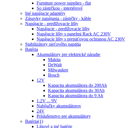
Furniture power supplies - flat
So zástrčkou - interiérové
Iné napájacie adaptéry
Zásuvky napájania - zástrčky - káble
Napájacie - predlžovacie lišty
Napájacie - predlžovacie lišty
Napájacie lišty s panelmi Rack AC 230V
Napájacie lišty s prepäťovou ochranou AC 230V
Stabilizátory sieťového napätia
Batéria
Akumulátory pre elektrické náradie
Makita
DeWalt
Milwaukee
Bosch
12V
Kapacita akumulátora do 200Ah
Kapacita akumulátora do 30Ah
Kapacita akumulátora do 9 Ah
1.2V ... 9V
Nabíjačky akumulátorov
24V
Príslušenstvo pre akumulátory
Batéria(1)
Lítiové a iné batérie