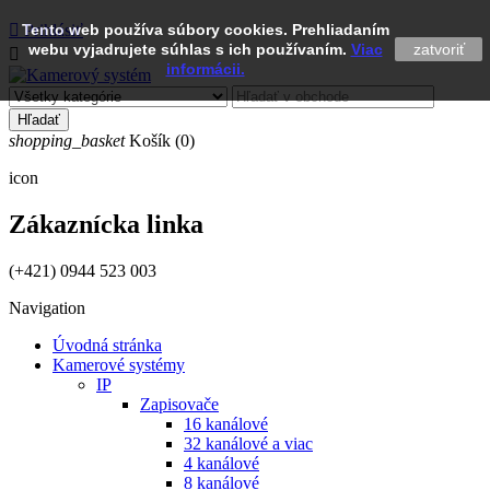

Tento web používa súbory cookies. Prehliadaním
Prihlásiť
webu vyjadrujete súhlas s ich používaním.
Viac
zatvoriť

informácii.
Hľadať
shopping_basket
Košík
(0)
icon
Zákaznícka linka
(+421) 0944 523 003
Navigation
Úvodná stránka
Kamerové systémy
IP
Zapisovače
16 kanálové
32 kanálové a viac
4 kanálové
8 kanálové