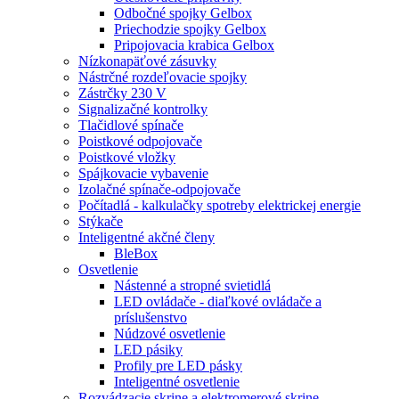
Odbočné spojky Gelbox
Priechodzie spojky Gelbox
Pripojovacia krabica Gelbox
Nízkonapäťové zásuvky
Nástrčné rozdeľovacie spojky
Zástrčky 230 V
Signalizačné kontrolky
Tlačidlové spínače
Poistkové odpojovače
Poistkové vložky
Spájkovacie vybavenie
Izolačné spínače-odpojovače
Počítadlá - kalkulačky spotreby elektrickej energie
Stýkače
Inteligentné akčné členy
BleBox
Osvetlenie
Nástenné a stropné svietidlá
LED ovládače - diaľkové ovládače a
príslušenstvo
Núdzové osvetlenie
LED pásiky
Profily pre LED pásky
Inteligentné osvetlenie
Rozvádzacie skrine a elektromerové skrine