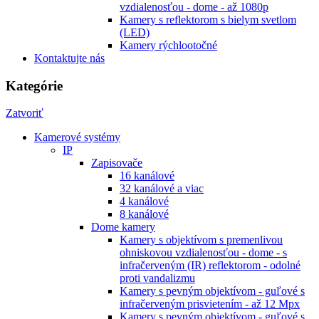
vzdialenosťou - dome - až 1080p
Kamery s reflektorom s bielym svetlom
(LED)
Kamery rýchlootočné
Kontaktujte nás
Kategórie
Zatvoriť
Kamerové systémy
IP
Zapisovače
16 kanálové
32 kanálové a viac
4 kanálové
8 kanálové
Dome kamery
Kamery s objektívom s premenlivou
ohniskovou vzdialenosťou - dome - s
infračerveným (IR) reflektorom - odolné
proti vandalizmu
Kamery s pevným objektívom - guľové s
infračerveným prisvietením - až 12 Mpx
Kamery s pevným objektívom - guľové s