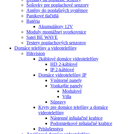
Šošovky pre poplachové senzory
Antény do poplašných systémov
Panikové tlačidlá
Batéria
Akumulátory 12V
Moduly montážnej svorkovnice
Satel BE WAVE
Testery poplachových senzorov
Domáce telefóny a videotelefóny
Hikvision
2káblové domáce videotelefóny
HD 2-káblové
IP 2-káblové
Domáce videotelefóny IP
Vnútorné panely
Vonkajšie panely
Modulové
Villa
Súpravy
Kryty pre domáce telefóny a domáce
videotelefóny
Nástenné inštalačné krabice
Podomietkové inštalačné krabice
Príslušenstvo