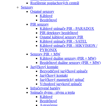
Rozšírenie poplachových centrál
Senzory
Ostatné senzory
Káblové
Bezdrôtové
PIR senzory
Káblové snímače PIR - PARADOX
PIR detektory bezdrôtové
Ostatné káblové senzory PIR
Káblové snímače PIR - SATEL
Káblové snímače PIR - HIKVISION /
PYRONIX
Senzory PIR + MW
Káblové duálne senzory (PIR + MW)
Bezdrôtové duálne senzory (PIR + MW)
Jazýčkový kontakt
Bezvodičové jazýčkové spínače
Jazýčkový kontakt
Jazýčkový magnetický spínač
Vchodové jazykové spínače
Infračervené bariéry
Snímače dymu - plynu a tepla
Káblové
Bezdrôtové
Autonómne