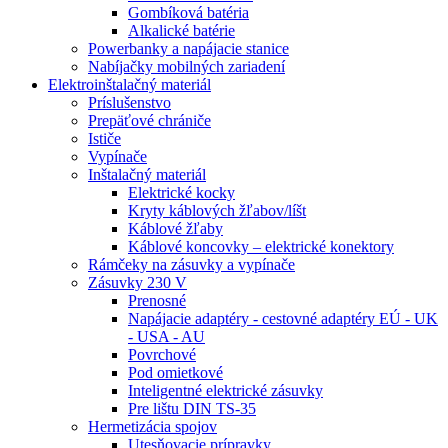
Gombíková batéria
Alkalické batérie
Powerbanky a napájacie stanice
Nabíjačky mobilných zariadení
Elektroinštalačný materiál
Príslušenstvo
Prepäťové chrániče
Ističe
Vypínače
Inštalačný materiál
Elektrické kocky
Kryty káblových žľabov/líšt
Káblové žľaby
Káblové koncovky – elektrické konektory
Rámčeky na zásuvky a vypínače
Zásuvky 230 V
Prenosné
Napájacie adaptéry - cestovné adaptéry EÚ - UK
- USA - AU
Povrchové
Pod omietkové
Inteligentné elektrické zásuvky
Pre lištu DIN TS-35
Hermetizácia spojov
Utesňovacie prípravky