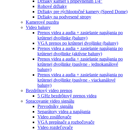
Držiaky kamier s pripevnením 1/4"
Rohové držiaky
Držiaky pre rýchlootočné kamery (Speed Dome)
Držiaky na podvesené stropy
Kamerové puzdra
Video baluny
Prenos videa a audia + zasielanie napájania po
krútenej dvojlinke (baluny)
VGA prenos po krútenej dvojlinke (baluny)
Prenos videa a audia + zasielanie napájania po
krútenej dvojlinke (aktívne baluny)
Prenos videa a audia + zasielanie napájania po
krútenej dvojlinke (pasívne - jednokanálové
baluny)
Prenos videa a audia + zasielanie napájania po
krútenej dvojlinke (pasívne - viackanálové
baluny)
Bezdrôtový video prenos
5 GHz bezdrôtový prenos videa
Spracovanie video signálu
Prevodníky signálu
Separátory videa a napájania
Video zosilňovače
VGA prepínače a rozbočovače
Video rozdeľovače