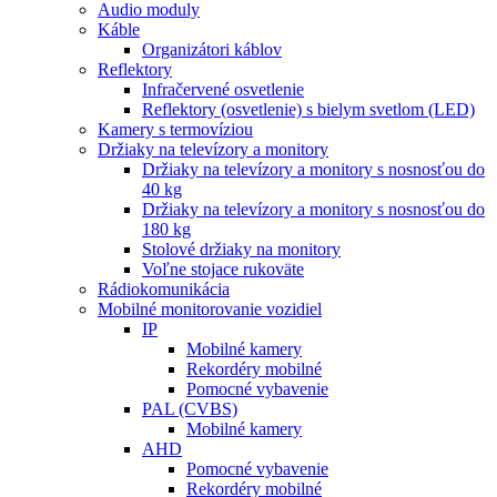
Audio moduly
Káble
Organizátori káblov
Reflektory
Infračervené osvetlenie
Reflektory (osvetlenie) s bielym svetlom (LED)
Kamery s termovíziou
Držiaky na televízory a monitory
Držiaky na televízory a monitory s nosnosťou do
40 kg
Držiaky na televízory a monitory s nosnosťou do
180 kg
Stolové držiaky na monitory
Voľne stojace rukoväte
Rádiokomunikácia
Mobilné monitorovanie vozidiel
IP
Mobilné kamery
Rekordéry mobilné
Pomocné vybavenie
PAL (CVBS)
Mobilné kamery
AHD
Pomocné vybavenie
Rekordéry mobilné