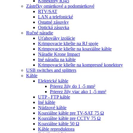
Konektory RJ45
Zástrčky omietkové a podomietkové
RTV/SAT
LAN a telefonické
Ostatné zásuvky
Optická zásuvka
Ručné náradie
Uťahováky izolácie
Krimpovacie kliešte na RJ spoje
Krimpovacie kliešte na koaxiálne káble
Náradie Krone Impact
Iné náradia na káble
Krimpovacie kliešte na kompresné konektory
USB switches and splitters
Káble
Elektrické káble
Prierez žily do 1 -5 mm²
Prierez žily viac ako 1 -5 mm²
UTP - FTP káble
Iné káble
Núdzové káble
Koaxiálne káble pre TV-SAT 75 Ω
Koaxiálne káble pre CCTV 75 Ω
Koaxiálne káble 50 Ω
Káble reproduktora