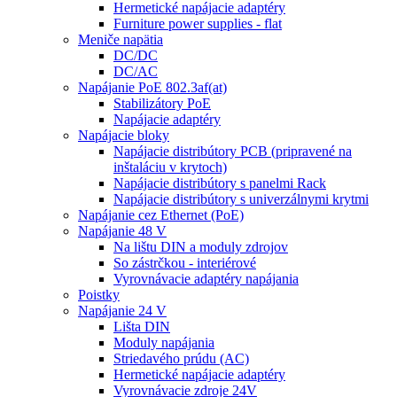
Hermetické napájacie adaptéry
Furniture power supplies - flat
Meniče napätia
DC/DC
DC/AC
Napájanie PoE 802.3af(at)
Stabilizátory PoE
Napájacie adaptéry
Napájacie bloky
Napájacie distribútory PCB (pripravené na
inštaláciu v krytoch)
Napájacie distribútory s panelmi Rack
Napájacie distribútory s univerzálnymi krytmi
Napájanie cez Ethernet (PoE)
Napájanie 48 V
Na lištu DIN a moduly zdrojov
So zástrčkou - interiérové
Vyrovnávacie adaptéry napájania
Poistky
Napájanie 24 V
Lišta DIN
Moduly napájania
Striedavého prúdu (AC)
Hermetické napájacie adaptéry
Vyrovnávacie zdroje 24V