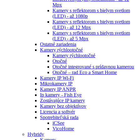
Mpx
Kamery s reflektorom s bielym svetlom
(LED) - až 1080p
Kamery s reflektorom s bielym svetlom
(LED) - až 12 Mpx
Kamery s reflektorom s bielym svetlom
(LED) - až 5 Mpx
Ostatné zariadenia
Kamery rýchlootočné
Kamery rýchlootočné
Otočné
Otočné integrované s prídavnou kamerou
Otočné – rad Eco a Smart Home
Kamery IP Wi-Fi
Mikrokamery IP
Kamery IP ANPR
Ip kamery - Fish Eye
Zostávajúce IP kamery
Kamery bez objektívov
Licencia a softvér
Spotrebiteľská rada
iCSee
VicoHome
Hybridy
Kamery