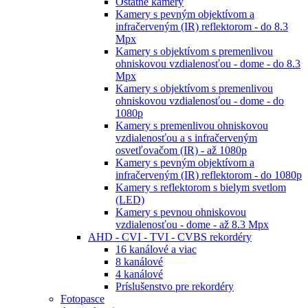
Ostatné kamery
Kamery s pevným objektívom a
infračerveným (IR) reflektorom - do 8.3
Mpx
Kamery s objektívom s premenlivou
ohniskovou vzdialenosťou - dome - do 8.3
Mpx
Kamery s objektívom s premenlivou
ohniskovou vzdialenosťou - dome - do
1080p
Kamery s premenlivou ohniskovou
vzdialenosťou a s infračerveným
osvetľovačom (IR) - až 1080p
Kamery s pevným objektívom a
infračerveným (IR) reflektorom - do 1080p
Kamery s reflektorom s bielym svetlom
(LED)
Kamery s pevnou ohniskovou
vzdialenosťou - dome - až 8.3 Mpx
AHD - CVI - TVI - CVBS rekordéry
16 kanálové a viac
8 kanálové
4 kanálové
Príslušenstvo pre rekordéry
Fotopasce