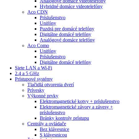
Analógové domáce videotelefóny
Hybridné domáce videotelefóny
Aco CDN
Príslušenstvo
Unifóny
Puzdrá pre domácé telefóny
Digitálne domácé telefóny
Analógové domáce telefóny
Aco Como
Unifóny
Príslušenstvo
Digitálne domácé telefóny
Siete LAN a Wi-Fi
2.4 a 5 GHz
Prístupové systémy
Tlačidlá otvorenia dverí
Prívesky
Výkonné prvky
Elektromagnetické kotvy + príslušenstvo
Elektromagnetické závory a závesy +
príslušenstvo
Bránky kontroly prístupu
Centrály a ovládače
Bez klávesnice
S klávesnicou