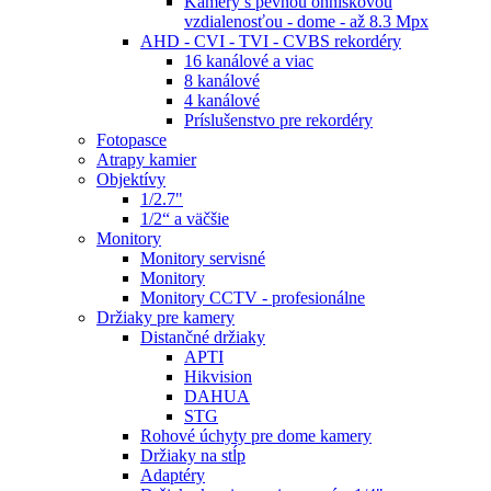
Kamery s pevnou ohniskovou
vzdialenosťou - dome - až 8.3 Mpx
AHD - CVI - TVI - CVBS rekordéry
16 kanálové a viac
8 kanálové
4 kanálové
Príslušenstvo pre rekordéry
Fotopasce
Atrapy kamier
Objektívy
1/2.7"
1/2“ a väčšie
Monitory
Monitory servisné
Monitory
Monitory CCTV - profesionálne
Držiaky pre kamery
Distančné držiaky
APTI
Hikvision
DAHUA
STG
Rohové úchyty pre dome kamery
Držiaky na stĺp
Adaptéry