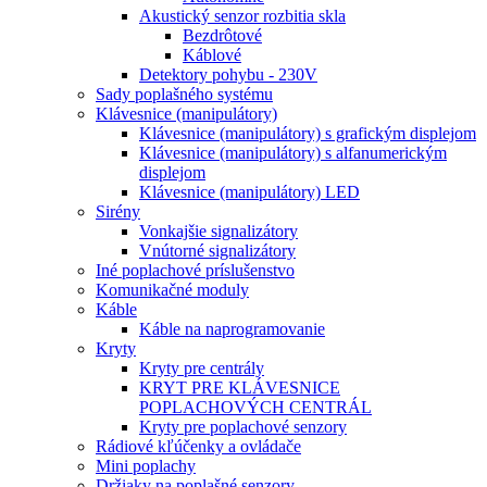
Akustický senzor rozbitia skla
Bezdrôtové
Káblové
Detektory pohybu - 230V
Sady poplašného systému
Klávesnice (manipulátory)
Klávesnice (manipulátory) s grafickým displejom
Klávesnice (manipulátory) s alfanumerickým
displejom
Klávesnice (manipulátory) LED
Sirény
Vonkajšie signalizátory
Vnútorné signalizátory
Iné poplachové príslušenstvo
Komunikačné moduly
Káble
Káble na naprogramovanie
Kryty
Kryty pre centrály
KRYT PRE KLÁVESNICE
POPLACHOVÝCH CENTRÁL
Kryty pre poplachové senzory
Rádiové kľúčenky a ovládače
Mini poplachy
Držiaky na poplašné senzory