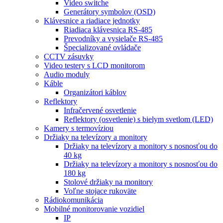
Video switche
Generátory symbolov (OSD)
Klávesnice a riadiace jednotky
Riadiaca klávesnica RS-485
Prevodníky a vysielače RS-485
Špecializované ovládače
CCTV zásuvky
Video testery s LCD monitorom
Audio moduly
Káble
Organizátori káblov
Reflektory
Infračervené osvetlenie
Reflektory (osvetlenie) s bielym svetlom (LED)
Kamery s termovíziou
Držiaky na televízory a monitory
Držiaky na televízory a monitory s nosnosťou do
40 kg
Držiaky na televízory a monitory s nosnosťou do
180 kg
Stolové držiaky na monitory
Voľne stojace rukoväte
Rádiokomunikácia
Mobilné monitorovanie vozidiel
IP