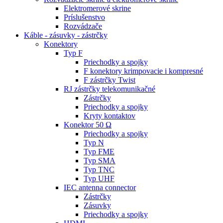
Elektromerové skrine
Príslušenstvo
Rozvádzače
Káble - zásuvky - zástrčky
Konektory
Typ F
Priechodky a spojky
F konektory krimpovacie i kompresné
F zástrčky Twist
RJ zástrčky telekomunikačné
Zástrčky
Priechodky a spojky
Kryty kontaktov
Konektor 50 Ω
Priechodky a spojky
Typ N
Typ FME
Typ SMA
Typ TNC
Typ UHF
IEC antenna connector
Zástrčky
Zásuvky
Priechodky a spojky