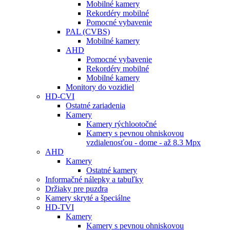
Mobilné kamery
Rekordéry mobilné
Pomocné vybavenie
PAL (CVBS)
Mobilné kamery
AHD
Pomocné vybavenie
Rekordéry mobilné
Mobilné kamery
Monitory do vozidiel
HD-CVI
Ostatné zariadenia
Kamery
Kamery rýchlootočné
Kamery s pevnou ohniskovou
vzdialenosťou - dome - až 8.3 Mpx
AHD
Kamery
Ostatné kamery
Informačné nálepky a tabuľky
Držiaky pre puzdra
Kamery skryté a špeciálne
HD-TVI
Kamery
Kamery s pevnou ohniskovou