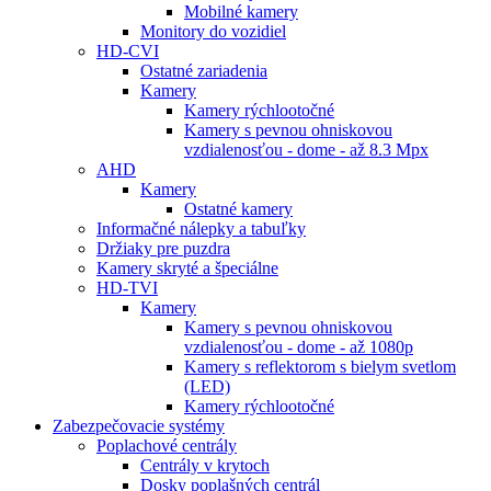
Mobilné kamery
Monitory do vozidiel
HD-CVI
Ostatné zariadenia
Kamery
Kamery rýchlootočné
Kamery s pevnou ohniskovou
vzdialenosťou - dome - až 8.3 Mpx
AHD
Kamery
Ostatné kamery
Informačné nálepky a tabuľky
Držiaky pre puzdra
Kamery skryté a špeciálne
HD-TVI
Kamery
Kamery s pevnou ohniskovou
vzdialenosťou - dome - až 1080p
Kamery s reflektorom s bielym svetlom
(LED)
Kamery rýchlootočné
Zabezpečovacie systémy
Poplachové centrály
Centrály v krytoch
Dosky poplašných centrál