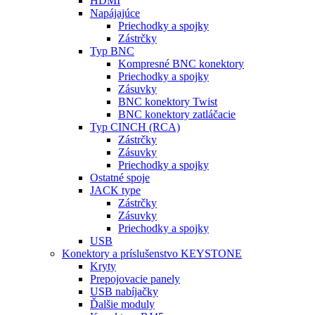
HDMI
Napájajúce
Priechodky a spojky
Zástrčky
Typ BNC
Kompresné BNC konektory
Priechodky a spojky
Zásuvky
BNC konektory Twist
BNC konektory zatláčacie
Typ CINCH (RCA)
Zástrčky
Zásuvky
Priechodky a spojky
Ostatné spoje
JACK type
Zástrčky
Zásuvky
Priechodky a spojky
USB
Konektory a príslušenstvo KEYSTONE
Kryty
Prepojovacie panely
USB nabíjačky
Ďalšie moduly