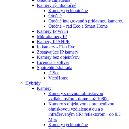
Ostatné zariadenia
Kamery rýchlootočné
Kamery rýchlootočné
Otočné
Otočné integrované s prídavnou kamerou
Otočné – rad Eco a Smart Home
Kamery IP Wi-Fi
Mikrokamery IP
Kamery IP ANPR
Ip kamery - Fish Eye
Zostávajúce IP kamery
Kamery bez objektívov
Licencia a softvér
Spotrebiteľská rada
iCSee
VicoHome
Hybridy
Kamery
Kamery s pevnou ohniskovou
vzdialenosťou - dome - až 1080p
Kamery s objektívom s premenlivou
ohniskovou vzdialenosťou a s
infračerveným (IR) reflektorom - do 8.3
Mpx
Kamery rýchlootočné