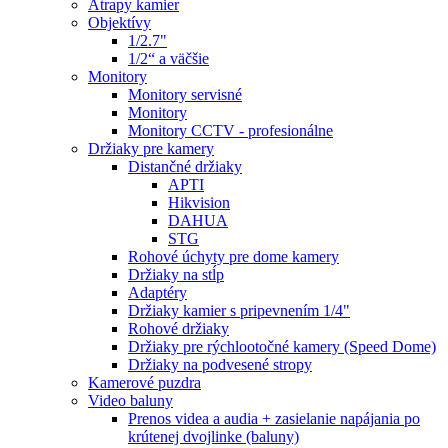
Atrapy kamier
Objektívy
1/2.7"
1/2“ a väčšie
Monitory
Monitory servisné
Monitory
Monitory CCTV - profesionálne
Držiaky pre kamery
Distančné držiaky
APTI
Hikvision
DAHUA
STG
Rohové úchyty pre dome kamery
Držiaky na stĺp
Adaptéry
Držiaky kamier s pripevnením 1/4"
Rohové držiaky
Držiaky pre rýchlootočné kamery (Speed Dome)
Držiaky na podvesené stropy
Kamerové puzdra
Video baluny
Prenos videa a audia + zasielanie napájania po
krútenej dvojlinke (baluny)