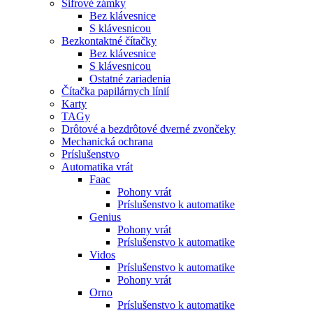
Šifrové zámky
Bez klávesnice
S klávesnicou
Bezkontaktné čítačky
Bez klávesnice
S klávesnicou
Ostatné zariadenia
Čítačka papilárnych línií
Karty
TAGy
Drôtové a bezdrôtové dverné zvončeky
Mechanická ochrana
Príslušenstvo
Automatika vrát
Faac
Pohony vrát
Príslušenstvo k automatike
Genius
Pohony vrát
Príslušenstvo k automatike
Vidos
Príslušenstvo k automatike
Pohony vrát
Orno
Príslušenstvo k automatike