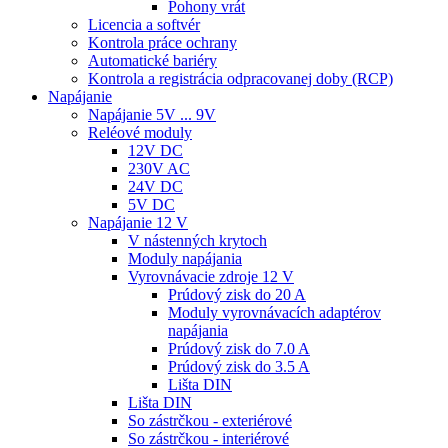
Pohony vrát
Licencia a softvér
Kontrola práce ochrany
Automatické bariéry
Kontrola a registrácia odpracovanej doby (RCP)
Napájanie
Napájanie 5V ... 9V
Reléové moduly
12V DC
230V AC
24V DC
5V DC
Napájanie 12 V
V nástenných krytoch
Moduly napájania
Vyrovnávacie zdroje 12 V
Prúdový zisk do 20 A
Moduly vyrovnávacích adaptérov
napájania
Prúdový zisk do 7.0 A
Prúdový zisk do 3.5 A
Lišta DIN
Lišta DIN
So zástrčkou - exteriérové
So zástrčkou - interiérové