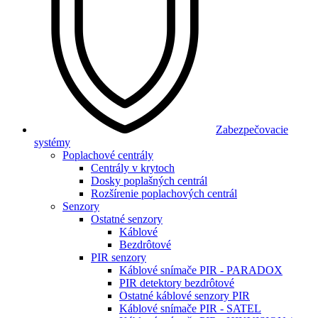
Zabezpečovacie
systémy
Poplachové centrály
Centrály v krytoch
Dosky poplašných centrál
Rozšírenie poplachových centrál
Senzory
Ostatné senzory
Káblové
Bezdrôtové
PIR senzory
Káblové snímače PIR - PARADOX
PIR detektory bezdrôtové
Ostatné káblové senzory PIR
Káblové snímače PIR - SATEL