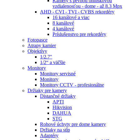
Kamery s pevnou ohniskovou
vzdialenosťou - dome - až 8.3 Mpx
AHD - CVI - TVI - CVBS rekordéry
16 kanálové a viac
8 kanálové
4 kanálové
Príslušenstvo pre rekordéry
Fotopasce
Atrapy kamier
Objektívy
1/2.7"
1/2“ a väčšie
Monitory
Monitory servisné
Monitory
Monitory CCTV - profesionálne
Držiaky pre kamery
Distančné držiaky
APTI
Hikvision
DAHUA
STG
Rohové úchyty pre dome kamery
Držiaky na stĺp
Adaptéry