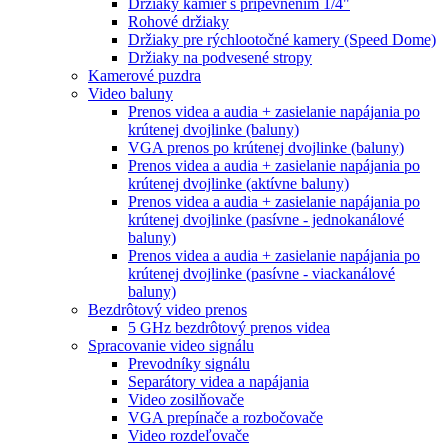
Držiaky kamier s pripevnením 1/4"
Rohové držiaky
Držiaky pre rýchlootočné kamery (Speed Dome)
Držiaky na podvesené stropy
Kamerové puzdra
Video baluny
Prenos videa a audia + zasielanie napájania po
krútenej dvojlinke (baluny)
VGA prenos po krútenej dvojlinke (baluny)
Prenos videa a audia + zasielanie napájania po
krútenej dvojlinke (aktívne baluny)
Prenos videa a audia + zasielanie napájania po
krútenej dvojlinke (pasívne - jednokanálové
baluny)
Prenos videa a audia + zasielanie napájania po
krútenej dvojlinke (pasívne - viackanálové
baluny)
Bezdrôtový video prenos
5 GHz bezdrôtový prenos videa
Spracovanie video signálu
Prevodníky signálu
Separátory videa a napájania
Video zosilňovače
VGA prepínače a rozbočovače
Video rozdeľovače