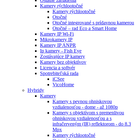
Ostatné zariadenia
Kamery rýchlootočné
Kamery rýchlootočné
Otočné
Otočné integrované s prídavnou kamerou
Otočné – rad Eco a Smart Home
Kamery IP Wi-Fi
Mikrokamery IP
Kamery IP ANPR
Ip kamery - Fish Eye
Zostávajúce IP kamery
Kamery bez objektívov
Licencia a softvér
Spotrebiteľská rada
iCSee
VicoHome
Hybridy
Kamery
Kamery s pevnou ohniskovou
vzdialenosťou - dome - až 1080p
Kamery s objektívom s premenlivou
ohniskovou vzdialenosťou a s
infračerveným (IR) reflektorom - do 8.3
Mpx
Kamery rýchlootočné