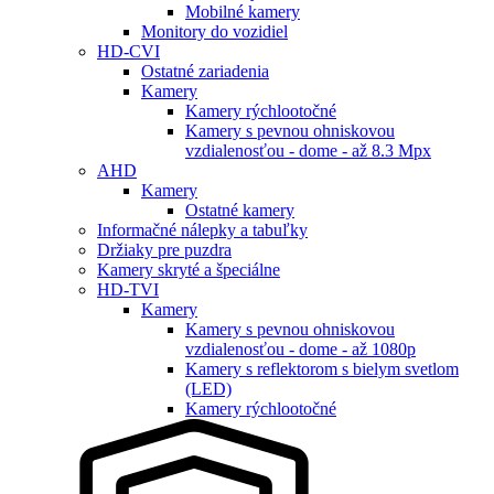
Mobilné kamery
Monitory do vozidiel
HD-CVI
Ostatné zariadenia
Kamery
Kamery rýchlootočné
Kamery s pevnou ohniskovou
vzdialenosťou - dome - až 8.3 Mpx
AHD
Kamery
Ostatné kamery
Informačné nálepky a tabuľky
Držiaky pre puzdra
Kamery skryté a špeciálne
HD-TVI
Kamery
Kamery s pevnou ohniskovou
vzdialenosťou - dome - až 1080p
Kamery s reflektorom s bielym svetlom
(LED)
Kamery rýchlootočné