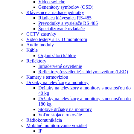
Video switche
Generátory symbolov (OSD)
Klávesnice a riadiace jednotky
Riadiaca klávesnica RS-485
Prevodníky a vysielače RS-485
Špecializované ovládače
CCTV zásuvky
Video testery s LCD monitorom
Audio moduly
Káble
Organizátori káblov
Reflektory
Infračervené osvetlenie
Reflektory (osvetlenie) s bielym svetlom (LED)
Kamery s termovíziou
Držiaky na televízory a monitory
Držiaky na televízory a monitory s nosnosťou do
40 kg
Držiaky na televízory a monitory s nosnosťou do
180 kg
Stolové držiaky na monitory
Voľne stojace rukoväte
Rádiokomunikácia
Mobilné monitorovanie vozidiel
IP