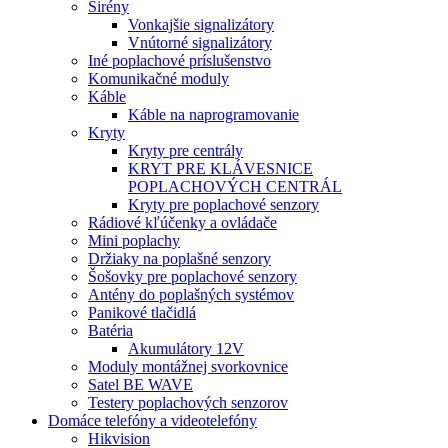
Sirény
Vonkajšie signalizátory
Vnútorné signalizátory
Iné poplachové príslušenstvo
Komunikačné moduly
Káble
Káble na naprogramovanie
Kryty
Kryty pre centrály
KRYT PRE KLÁVESNICE
POPLACHOVÝCH CENTRÁL
Kryty pre poplachové senzory
Rádiové kľúčenky a ovládače
Mini poplachy
Držiaky na poplašné senzory
Šošovky pre poplachové senzory
Antény do poplašných systémov
Panikové tlačidlá
Batéria
Akumulátory 12V
Moduly montážnej svorkovnice
Satel BE WAVE
Testery poplachových senzorov
Domáce telefóny a videotelefóny
Hikvision