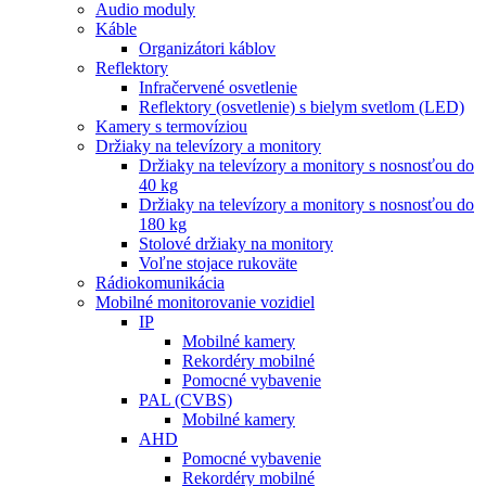
Audio moduly
Káble
Organizátori káblov
Reflektory
Infračervené osvetlenie
Reflektory (osvetlenie) s bielym svetlom (LED)
Kamery s termovíziou
Držiaky na televízory a monitory
Držiaky na televízory a monitory s nosnosťou do
40 kg
Držiaky na televízory a monitory s nosnosťou do
180 kg
Stolové držiaky na monitory
Voľne stojace rukoväte
Rádiokomunikácia
Mobilné monitorovanie vozidiel
IP
Mobilné kamery
Rekordéry mobilné
Pomocné vybavenie
PAL (CVBS)
Mobilné kamery
AHD
Pomocné vybavenie
Rekordéry mobilné