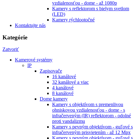
vzdialenosťou - dome - až 1080p
Kamery s reflektorom s bielym svetlom
(LED)
Kamery rýchlootočné
Kontaktujte nás
Kategórie
Zatvoriť
Kamerové systémy
IP
Zapisovače
16 kanálové
32 kanálové a viac
4 kanálové
8 kanálové
Dome kamery
Kamery s objektívom s premenlivou
ohniskovou vzdialenosťou - dome - s
infračerveným (IR) reflektorom - odolné
proti vandalizmu
Kamery s pevným objektívom - guľové s
infračerveným prisvietením - až 12 Mpx
Kamery s pevným objektívom - guľové s