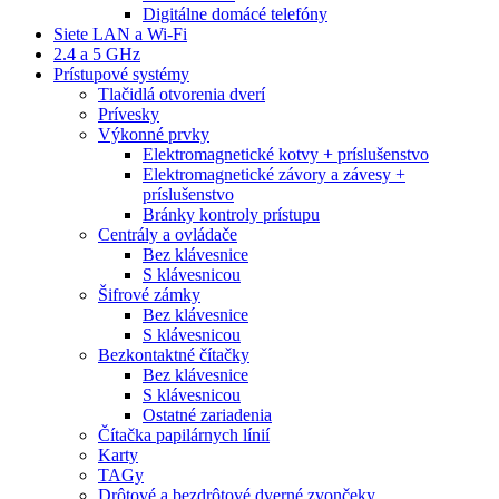
Digitálne domácé telefóny
Siete LAN a Wi-Fi
2.4 a 5 GHz
Prístupové systémy
Tlačidlá otvorenia dverí
Prívesky
Výkonné prvky
Elektromagnetické kotvy + príslušenstvo
Elektromagnetické závory a závesy +
príslušenstvo
Bránky kontroly prístupu
Centrály a ovládače
Bez klávesnice
S klávesnicou
Šifrové zámky
Bez klávesnice
S klávesnicou
Bezkontaktné čítačky
Bez klávesnice
S klávesnicou
Ostatné zariadenia
Čítačka papilárnych línií
Karty
TAGy
Drôtové a bezdrôtové dverné zvončeky