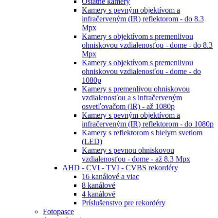
Ostatné kamery
Kamery s pevným objektívom a
infračerveným (IR) reflektorom - do 8.3
Mpx
Kamery s objektívom s premenlivou
ohniskovou vzdialenosťou - dome - do 8.3
Mpx
Kamery s objektívom s premenlivou
ohniskovou vzdialenosťou - dome - do
1080p
Kamery s premenlivou ohniskovou
vzdialenosťou a s infračerveným
osvetľovačom (IR) - až 1080p
Kamery s pevným objektívom a
infračerveným (IR) reflektorom - do 1080p
Kamery s reflektorom s bielym svetlom
(LED)
Kamery s pevnou ohniskovou
vzdialenosťou - dome - až 8.3 Mpx
AHD - CVI - TVI - CVBS rekordéry
16 kanálové a viac
8 kanálové
4 kanálové
Príslušenstvo pre rekordéry
Fotopasce