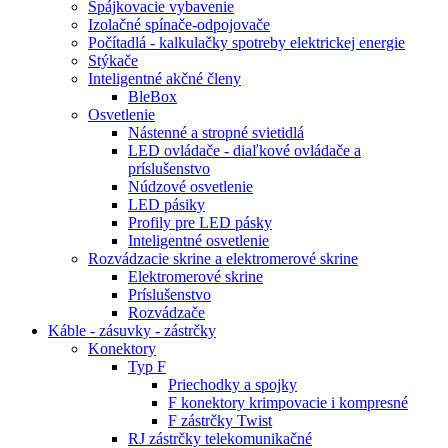
Spájkovacie vybavenie
Izolačné spínače-odpojovače
Počítadlá - kalkulačky spotreby elektrickej energie
Stýkače
Inteligentné akčné členy
BleBox
Osvetlenie
Nástenné a stropné svietidlá
LED ovládače - diaľkové ovládače a
príslušenstvo
Núdzové osvetlenie
LED pásiky
Profily pre LED pásky
Inteligentné osvetlenie
Rozvádzacie skrine a elektromerové skrine
Elektromerové skrine
Príslušenstvo
Rozvádzače
Káble - zásuvky - zástrčky
Konektory
Typ F
Priechodky a spojky
F konektory krimpovacie i kompresné
F zástrčky Twist
RJ zástrčky telekomunikačné