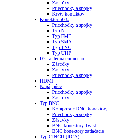
Zástrčky
Priechodky a spojky
Kryty kontaktov
Konektor 50 Ω
Priechodky a spojky
Typ N
Typ FME
Typ SMA
Typ TNC
Typ UHF
IEC antenna connector
Zástrčky
Zásuvky
Priechodky a spojky
HDMI
Napájajúce
Priechodky a spojky
Zástrčky
Typ BNC
Kompresné BNC konektory
Priechodky a spojky
Zásuvky
BNC konektory Twist
BNC konektory zatláčacie
Typ CINCH (RCA)