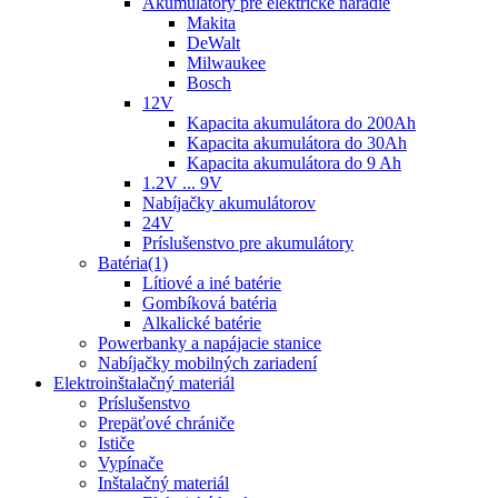
Akumulátory pre elektrické náradie
Makita
DeWalt
Milwaukee
Bosch
12V
Kapacita akumulátora do 200Ah
Kapacita akumulátora do 30Ah
Kapacita akumulátora do 9 Ah
1.2V ... 9V
Nabíjačky akumulátorov
24V
Príslušenstvo pre akumulátory
Batéria(1)
Lítiové a iné batérie
Gombíková batéria
Alkalické batérie
Powerbanky a napájacie stanice
Nabíjačky mobilných zariadení
Elektroinštalačný materiál
Príslušenstvo
Prepäťové chrániče
Ističe
Vypínače
Inštalačný materiál