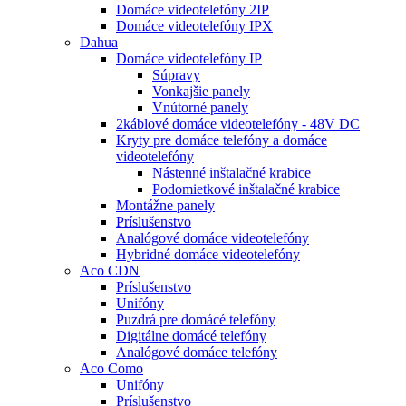
Domáce videotelefóny 2IP
Domáce videotelefóny IPX
Dahua
Domáce videotelefóny IP
Súpravy
Vonkajšie panely
Vnútorné panely
2káblové domáce videotelefóny - 48V DC
Kryty pre domáce telefóny a domáce
videotelefóny
Nástenné inštalačné krabice
Podomietkové inštalačné krabice
Montážne panely
Príslušenstvo
Analógové domáce videotelefóny
Hybridné domáce videotelefóny
Aco CDN
Príslušenstvo
Unifóny
Puzdrá pre domácé telefóny
Digitálne domácé telefóny
Analógové domáce telefóny
Aco Como
Unifóny
Príslušenstvo