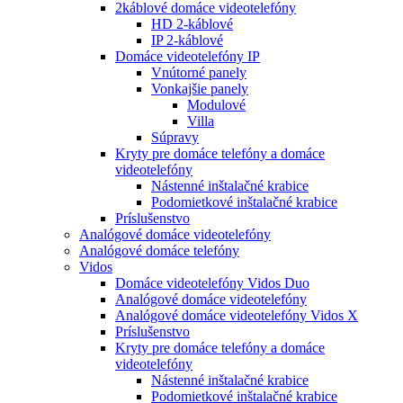
2káblové domáce videotelefóny
HD 2-káblové
IP 2-káblové
Domáce videotelefóny IP
Vnútorné panely
Vonkajšie panely
Modulové
Villa
Súpravy
Kryty pre domáce telefóny a domáce
videotelefóny
Nástenné inštalačné krabice
Podomietkové inštalačné krabice
Príslušenstvo
Analógové domáce videotelefóny
Analógové domáce telefóny
Vidos
Domáce videotelefóny Vidos Duo
Analógové domáce videotelefóny
Analógové domáce videotelefóny Vidos X
Príslušenstvo
Kryty pre domáce telefóny a domáce
videotelefóny
Nástenné inštalačné krabice
Podomietkové inštalačné krabice