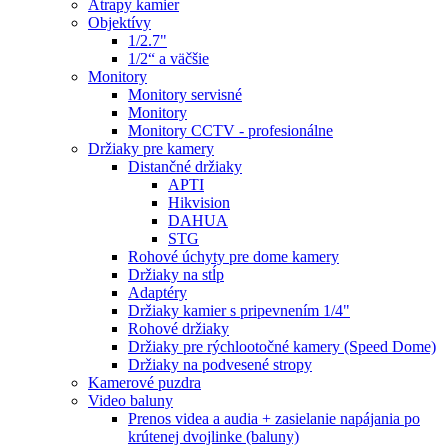
Atrapy kamier
Objektívy
1/2.7"
1/2“ a väčšie
Monitory
Monitory servisné
Monitory
Monitory CCTV - profesionálne
Držiaky pre kamery
Distančné držiaky
APTI
Hikvision
DAHUA
STG
Rohové úchyty pre dome kamery
Držiaky na stĺp
Adaptéry
Držiaky kamier s pripevnením 1/4"
Rohové držiaky
Držiaky pre rýchlootočné kamery (Speed Dome)
Držiaky na podvesené stropy
Kamerové puzdra
Video baluny
Prenos videa a audia + zasielanie napájania po
krútenej dvojlinke (baluny)