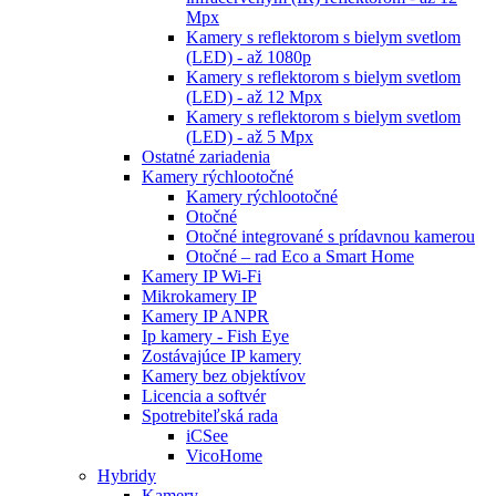
Mpx
Kamery s reflektorom s bielym svetlom
(LED) - až 1080p
Kamery s reflektorom s bielym svetlom
(LED) - až 12 Mpx
Kamery s reflektorom s bielym svetlom
(LED) - až 5 Mpx
Ostatné zariadenia
Kamery rýchlootočné
Kamery rýchlootočné
Otočné
Otočné integrované s prídavnou kamerou
Otočné – rad Eco a Smart Home
Kamery IP Wi-Fi
Mikrokamery IP
Kamery IP ANPR
Ip kamery - Fish Eye
Zostávajúce IP kamery
Kamery bez objektívov
Licencia a softvér
Spotrebiteľská rada
iCSee
VicoHome
Hybridy
Kamery