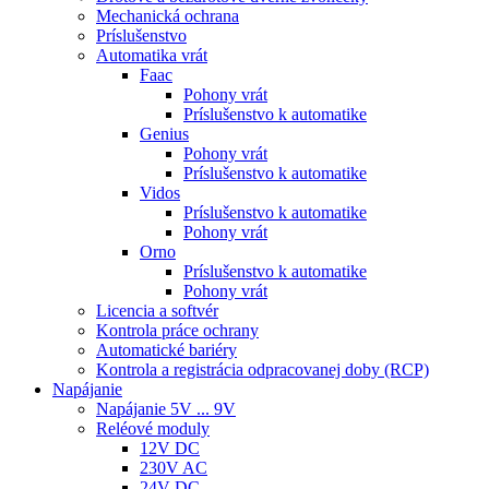
Mechanická ochrana
Príslušenstvo
Automatika vrát
Faac
Pohony vrát
Príslušenstvo k automatike
Genius
Pohony vrát
Príslušenstvo k automatike
Vidos
Príslušenstvo k automatike
Pohony vrát
Orno
Príslušenstvo k automatike
Pohony vrát
Licencia a softvér
Kontrola práce ochrany
Automatické bariéry
Kontrola a registrácia odpracovanej doby (RCP)
Napájanie
Napájanie 5V ... 9V
Reléové moduly
12V DC
230V AC
24V DC