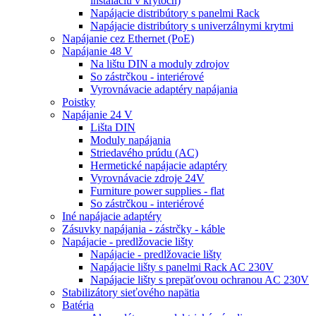
inštaláciu v krytoch)
Napájacie distribútory s panelmi Rack
Napájacie distribútory s univerzálnymi krytmi
Napájanie cez Ethernet (PoE)
Napájanie 48 V
Na lištu DIN a moduly zdrojov
So zástrčkou - interiérové
Vyrovnávacie adaptéry napájania
Poistky
Napájanie 24 V
Lišta DIN
Moduly napájania
Striedavého prúdu (AC)
Hermetické napájacie adaptéry
Vyrovnávacie zdroje 24V
Furniture power supplies - flat
So zástrčkou - interiérové
Iné napájacie adaptéry
Zásuvky napájania - zástrčky - káble
Napájacie - predlžovacie lišty
Napájacie - predlžovacie lišty
Napájacie lišty s panelmi Rack AC 230V
Napájacie lišty s prepäťovou ochranou AC 230V
Stabilizátory sieťového napätia
Batéria