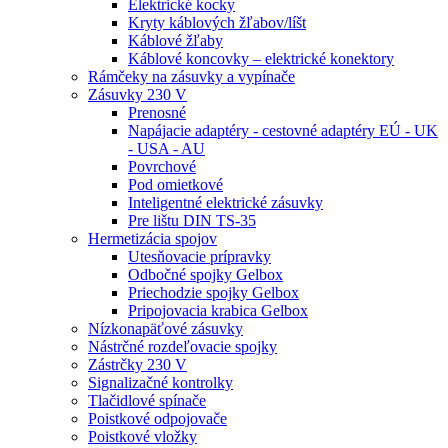
Elektrické kocky
Kryty káblových žľabov/líšt
Káblové žľaby
Káblové koncovky – elektrické konektory
Rámčeky na zásuvky a vypínače
Zásuvky 230 V
Prenosné
Napájacie adaptéry - cestovné adaptéry EÚ - UK
- USA - AU
Povrchové
Pod omietkové
Inteligentné elektrické zásuvky
Pre lištu DIN TS-35
Hermetizácia spojov
Utesňovacie prípravky
Odbočné spojky Gelbox
Priechodzie spojky Gelbox
Pripojovacia krabica Gelbox
Nízkonapäťové zásuvky
Nástrčné rozdeľovacie spojky
Zástrčky 230 V
Signalizačné kontrolky
Tlačidlové spínače
Poistkové odpojovače
Poistkové vložky