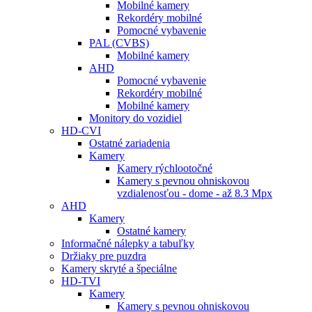
Mobilné kamery
Rekordéry mobilné
Pomocné vybavenie
PAL (CVBS)
Mobilné kamery
AHD
Pomocné vybavenie
Rekordéry mobilné
Mobilné kamery
Monitory do vozidiel
HD-CVI
Ostatné zariadenia
Kamery
Kamery rýchlootočné
Kamery s pevnou ohniskovou
vzdialenosťou - dome - až 8.3 Mpx
AHD
Kamery
Ostatné kamery
Informačné nálepky a tabuľky
Držiaky pre puzdra
Kamery skryté a špeciálne
HD-TVI
Kamery
Kamery s pevnou ohniskovou