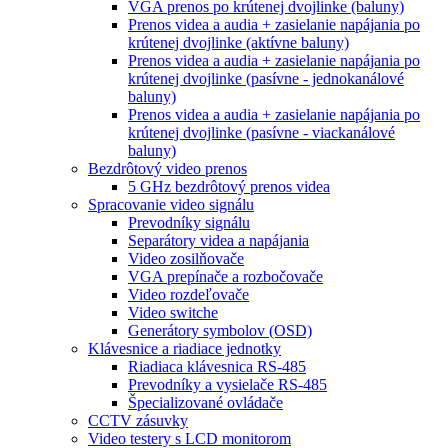
VGA prenos po krútenej dvojlinke (baluny)
Prenos videa a audia + zasielanie napájania po
krútenej dvojlinke (aktívne baluny)
Prenos videa a audia + zasielanie napájania po
krútenej dvojlinke (pasívne - jednokanálové
baluny)
Prenos videa a audia + zasielanie napájania po
krútenej dvojlinke (pasívne - viackanálové
baluny)
Bezdrôtový video prenos
5 GHz bezdrôtový prenos videa
Spracovanie video signálu
Prevodníky signálu
Separátory videa a napájania
Video zosilňovače
VGA prepínače a rozbočovače
Video rozdeľovače
Video switche
Generátory symbolov (OSD)
Klávesnice a riadiace jednotky
Riadiaca klávesnica RS-485
Prevodníky a vysielače RS-485
Špecializované ovládače
CCTV zásuvky
Video testery s LCD monitorom