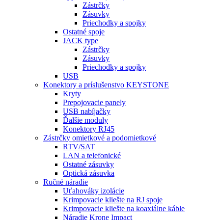
Zástrčky
Zásuvky
Priechodky a spojky
Ostatné spoje
JACK type
Zástrčky
Zásuvky
Priechodky a spojky
USB
Konektory a príslušenstvo KEYSTONE
Kryty
Prepojovacie panely
USB nabíjačky
Ďalšie moduly
Konektory RJ45
Zástrčky omietkové a podomietkové
RTV/SAT
LAN a telefonické
Ostatné zásuvky
Optická zásuvka
Ručné náradie
Uťahováky izolácie
Krimpovacie kliešte na RJ spoje
Krimpovacie kliešte na koaxiálne káble
Náradie Krone Impact