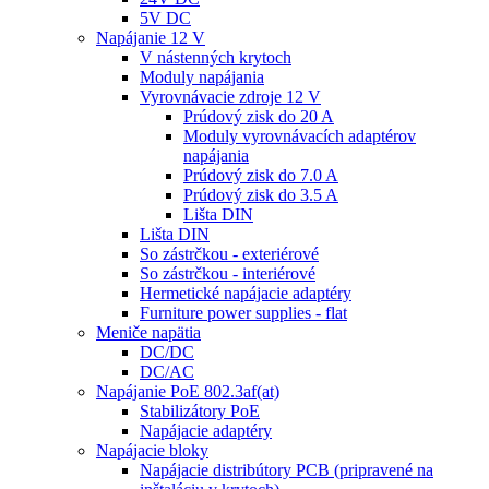
5V DC
Napájanie 12 V
V nástenných krytoch
Moduly napájania
Vyrovnávacie zdroje 12 V
Prúdový zisk do 20 A
Moduly vyrovnávacích adaptérov
napájania
Prúdový zisk do 7.0 A
Prúdový zisk do 3.5 A
Lišta DIN
Lišta DIN
So zástrčkou - exteriérové
So zástrčkou - interiérové
Hermetické napájacie adaptéry
Furniture power supplies - flat
Meniče napätia
DC/DC
DC/AC
Napájanie PoE 802.3af(at)
Stabilizátory PoE
Napájacie adaptéry
Napájacie bloky
Napájacie distribútory PCB (pripravené na