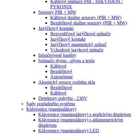
Káblové snímače PIR - HIKVISION /
PYRONIX
Senzory PIR + MW
Káblové duálne senzory (PIR + MW)
Bezdrôtové duálne senzory (PIR + MW)
Jazýčkový kontakt
Bezvodičové jazýčkové spínače
Jazýčkový kontakt
Jazýčkový magnetický spínač
Vchodové jazykové spínače
Infračervené bariéry
Snímače dymu - plynu a tepla
Káblové
Bezdrôtové
Autonómne
Akustický senzor rozbitia skla
Bezdrôtové
Káblové
Detektory pohybu - 230V
Sady poplašného systému
Klávesnice (manipulátory)
Klávesnice (manipulátory) s grafickým displejom
Klávesnice (manipulátory) s alfanumerickým
displejom
Klávesnice (manipulátory) LED