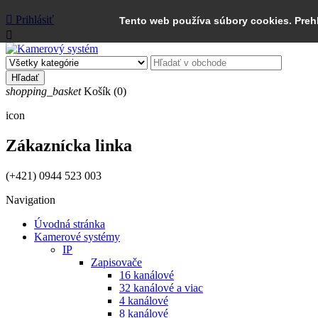

Prihlásiť
Tento web používa súbory cookies. Preh

Hľadať
shopping_basket
Košík
(0)
icon
Zákaznícka linka
(+421) 0944 523 003
Navigation
Úvodná stránka
Kamerové systémy
IP
Zapisovače
16 kanálové
32 kanálové a viac
4 kanálové
8 kanálové