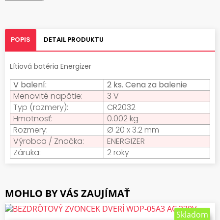
POPIS
DETAIL PRODUKTU
Lítiová batéria Energizer
V balení:
2 ks. Cena za balenie
Menovité napätie:
3 V
Typ (rozmery):
CR2032
Hmotnosť:
0.002 kg
Rozmery:
Ø 20 x 3.2 mm
Výrobca / Značka:
ENERGIZER
Záruka:
2 roky
MOHLO BY VÁS ZAUJÍMAŤ
VLOŽIŤ DO KOŠÍKA
Skladom