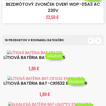
BEZDRÔTOVÝ ZVONČEK DVERÍ WDP-05A3 AC
230V
22,50 €
16 PRODUKTOV V ROVNAKEJ KATEGÓRII:
Skladom
LÍTIOVÁ BATÉRIA BAT-CR1225
1,80 €
Skladom
LÍTIOVÁ BATÉRIA BAT-CR1632 ENERGIZER
1,89 €