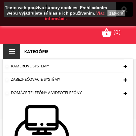
Tento web používa súbory cookies. Prehliadaním
webu vyjadrujete súhlas s ich používaním.
Viac
zatvoriť
informácii.
shopping_basket
(0)
KATEGÓRIE
KAMEROVÉ SYSTÉMY
LÍTIOVÁ BATÉRIA BAT-
ZABEZPEČOVACIE SYSTÉMY
CR2032*P2 ENERGIZER
DOMÁCE TELEFÓNY A VIDEOTELEFÓNY
Úvodná Stránka
Napájanie
Batéria
Gombíková Batéria
LÍTIOVÁ BATÉRIA BAT-
CR2032*P2 ENERGIZER