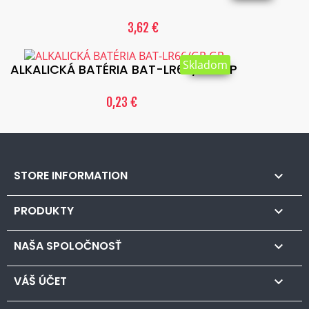
3,62 €
Skladom
ALKALICKÁ BATÉRIA BAT-LR66/GP GP
0,23 €
STORE INFORMATION

PRODUKTY

NAŠA SPOLOČNOSŤ

VÁŠ ÚČET
