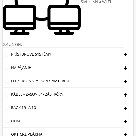
Siete LAN a Wi-Fi
2.4 a 5 GHz
PRÍSTUPOVÉ SYSTÉMY
NAPÁJANIE
ELEKTROINŠTALAČNÝ MATERIÁL
KÁBLE - ZÁSUVKY - ZÁSTRČKY
LÍTIOVÁ BATÉRIA BAT-CR2032*P2
RACK 19" A 10"
ENERGIZER
Lítiová batéria Energizer;V balen : 2 ks. Cena za balenie ;
HDMI
Menovité napätie: 3 V ; Typ (rozmery): CR2032 ;
OPTICKÉ VLÁKNA