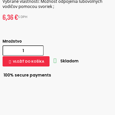
Vybrané vlastnosti: Možnosť odpojenia ľubovoľných
vodičov pomocou svoriek ;
6,36 €
S DPH
Množstvo

Skladom
VLOŽIŤ DO KOŠÍKA

100% secure payments