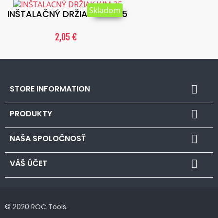
Skladom
INŠTALAČNÝ DRŽIAK WM-35
2,05 €
STORE INFORMATION

PRODUKTY

NAŠA SPOLOČNOSŤ

VÁŠ ÚČET

© 2020 ROC Tools.