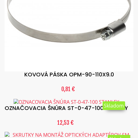
KOVOVÁ PÁSKA OPM-90-110X9.0
0,81 €
Skladom
OZNAČOVACIA ŠNÚRA ST-0-47-100 STANLEY
12,53 €