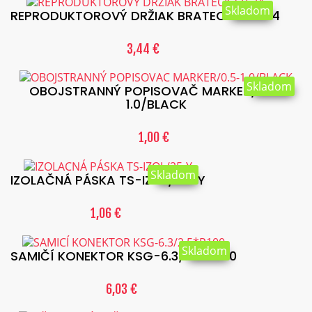
Skladom
REPRODUKTOROVÝ DRŽIAK BRATECK-SB-24
3,44 €
Skladom
OBOJSTRANNÝ POPISOVAČ MARKER/0.5-
1.0/BLACK
1,00 €
Skladom
IZOLAČNÁ PÁSKA TS-IZOL/25-Y
1,06 €
Skladom
SAMIČÍ KONEKTOR KSG-6.3/2.5*P100
6,03 €