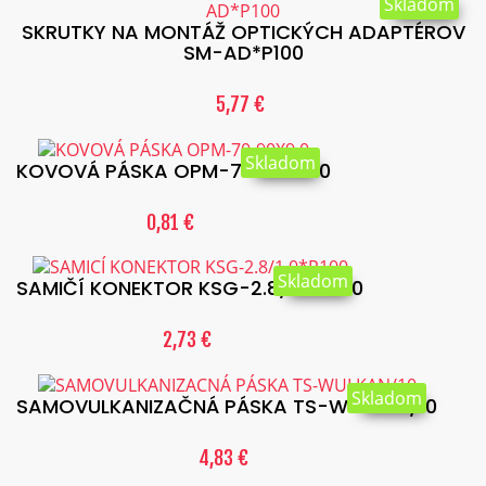
Skladom
SKRUTKY NA MONTÁŽ OPTICKÝCH ADAPTÉROV
SM-AD*P100
5,77 €
Skladom
KOVOVÁ PÁSKA OPM-70-90X9.0
0,81 €
Skladom
SAMIČÍ KONEKTOR KSG-2.8/1.0*P100
2,73 €
Skladom
SAMOVULKANIZAČNÁ PÁSKA TS-WULKAN/10
4,83 €