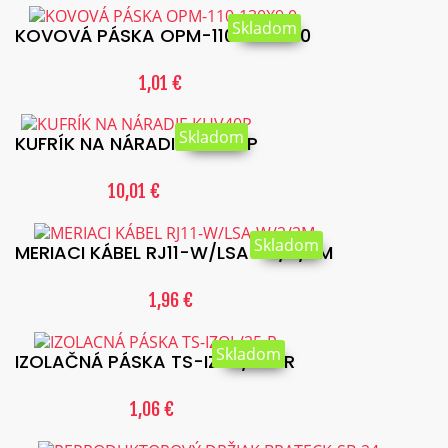
Skladom
KOVOVÁ PÁSKA OPM-110-130X9.0
1,01 €
Skladom
KUFRÍK NA NÁRADIE KHV40P
10,01 €
Skladom
MERIACI KÁBEL RJ11-W/LSA-W/2/2M
1,96 €
Skladom
IZOLAČNÁ PÁSKA TS-IZOL/25-R
1,06 €