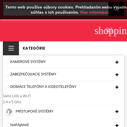
Tento web používa súbory cookies. Prehliadaním webu vyjadru
súhlas s ich používaním.
Viac informácii.
shoppin
(0)
KATEGÓRIE
KAMEROVÉ SYSTÉMY
PROGRAMOVÁ DOSKA
ZABEZPEČOVACIE SYSTÉMY
KRÚTENEJ DVOJLINKY
KS-4
DOMÁCE TELEFÓNY A VIDEOTELEFÓNY
Siete LAN a Wi-Fi
Úvodná Stránka
Montážna Technika
Iné
2.4 a 5 GHz
Príslušenstvo
PROGRAMOVÁ DOSKA KRÚTENEJ
PRÍSTUPOVÉ SYSTÉMY
DVOJLINKY KS-4
NAPÁJANIE