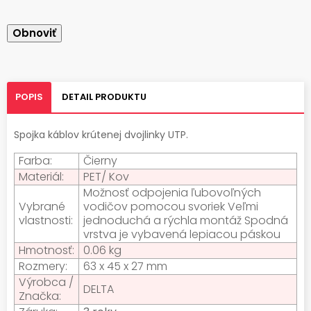
POPIS
DETAIL PRODUKTU
Spojka káblov krútenej dvojlinky UTP.
Farba:
Čierny
Materiál:
PET/ Kov
Možnosť odpojenia ľubovoľných
Vybrané
vodičov pomocou svoriek Veľmi
vlastnosti:
jednoduchá a rýchla montáž Spodná
vrstva je vybavená lepiacou páskou
Hmotnosť:
0.06 kg
Rozmery:
63 x 45 x 27 mm
Výrobca /
DELTA
Značka: