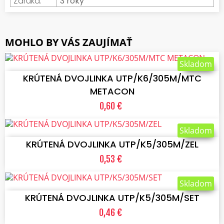
Záruka:
3 roky
MOHLO BY VÁS ZAUJÍMAŤ
VLOŽIŤ DO KOŠÍKA
Skladom
KRÚTENÁ DVOJLINKA UTP/K6/305M/MTC
METACON
0,60 €
VLOŽIŤ DO KOŠÍKA
Skladom
KRÚTENÁ DVOJLINKA UTP/K5/305M/ZEL
0,53 €
VLOŽIŤ DO KOŠÍKA
Skladom
KRÚTENÁ DVOJLINKA UTP/K5/305M/SET
0,46 €