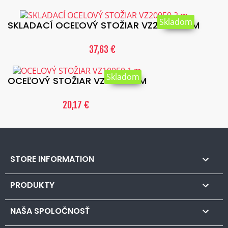
Skladom
SKLADACÍ OCEĽOVÝ STOŽIAR VZ20050 2 M
37,63 €
Skladom
OCEĽOVÝ STOŽIAR VZ10050 1 M
20,17 €
STORE INFORMATION

PRODUKTY

NAŠA SPOLOČNOSŤ
