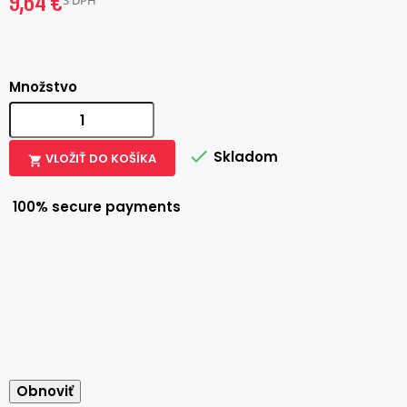
9,64 €
S DPH
Množstvo

Skladom
VLOŽIŤ DO KOŠÍKA

100% secure payments