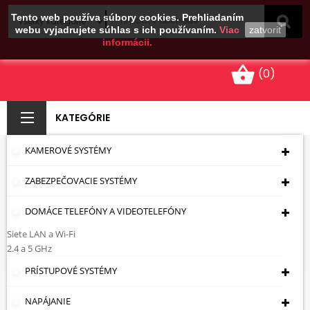
Tento web používa súbory cookies. Prehliadaním
webu vyjadrujete súhlas s ich používaním.
Viac
zatvoriť
informácii.
shopping_basket
(0)
KATEGÓRIE
KAMEROVÉ SYSTÉMY
OCEĽOVÝ STOŽIAR M-
ZABEZPEČOVACIE SYSTÉMY
0.75 0.75 M
DOMÁCE TELEFÓNY A VIDEOTELEFÓNY
Úvodná Stránka
Montážna Technika
Stožiare
Jedno Prvkové Stožiare
OCEĽOVÝ
Siete LAN a Wi-Fi
STOŽIAR M-0.75 0.75 M
2.4 a 5 GHz
PRÍSTUPOVÉ SYSTÉMY
NAPÁJANIE