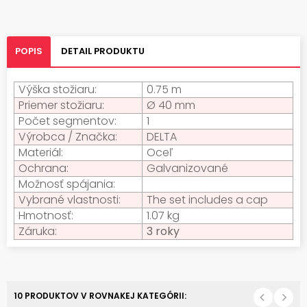
POPIS
DETAIL PRODUKTU
Výška stožiaru:
0.75 m
Priemer stožiaru:
Ø 40 mm
Počet segmentov:
1
Výrobca / Značka:
DELTA
Materiál:
Oceľ
Ochrana:
Galvanizované
Možnosť spájania:
Vybrané vlastnosti:
The set includes a cap
Hmotnosť:
1.07 kg
Záruka:
3 roky
10 PRODUKTOV V ROVNAKEJ KATEGÓRII: