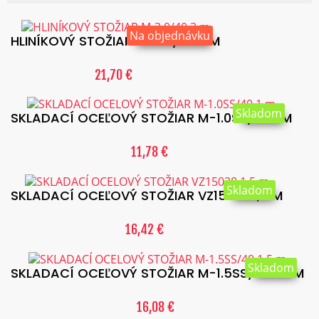
Na objednávku
HLINÍKOVÝ STOŽIAR M-3.0/40 3 M
21,70 €
Skladom
SKLADACÍ OCEĽOVÝ STOŽIAR M-1.0SS/40 1 M
11,78 €
Skladom
SKLADACÍ OCEĽOVÝ STOŽIAR VZ15038 1,5 M
16,42 €
Skladom
SKLADACÍ OCEĽOVÝ STOŽIAR M-1.5SS/40 1.5 M
16,08 €