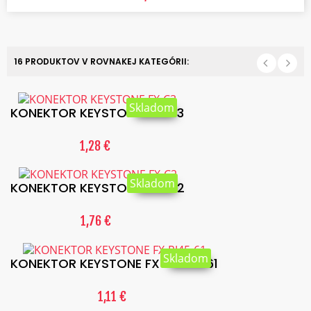
16 PRODUKTOV V ROVNAKEJ KATEGÓRII:
Skladom
KONEKTOR KEYSTONE FX-C3
1,28 €
Skladom
KONEKTOR KEYSTONE FX-C2
1,76 €
Skladom
KONEKTOR KEYSTONE FX-RJ45-61
1,11 €