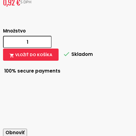
0,92 €
S DPH
Množstvo

Skladom
VLOŽIŤ DO KOŠÍKA

100% secure payments