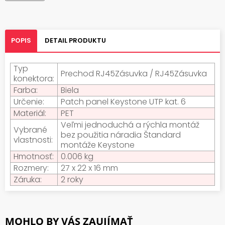
POPIS
DETAIL PRODUKTU
Typ
Prechod RJ45Zásuvka / RJ45Zásuvka
konektora:
Farba:
Biela
Určenie:
Patch panel Keystone UTP kat. 6
Materiál:
PET
Veľmi jednoduchá a rýchla montáž
Vybrané
bez použitia náradia Štandard
vlastnosti:
montáže Keystone
Hmotnosť:
0.006 kg
Rozmery:
27 x 22 x 16 mm
Záruka:
2 roky
MOHLO BY VÁS ZAUJÍMAŤ