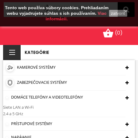
Tento web používa súbory cookies. Prehliadaním
webu vyjadrujete súhlas s ich používaním.
Viac
zatvoriť
informácii.
shopping_basket
(0)
KATEGÓRIE
KAMEROVÉ SYSTÉMY
KONEKTOR KEYSTONE
FX-RJ45-G/RJ45-G/6
ZABEZPEČOVACIE SYSTÉMY
Úvodná Stránka
Káble - Zásuvky - Zástrčky
DOMÁCE TELEFÓNY A VIDEOTELEFÓNY
Konektory
KONEKTOR KEYSTONE FX-RJ45-
Siete LAN a Wi-Fi
G/RJ45-G/6
2.4 a 5 GHz
PRÍSTUPOVÉ SYSTÉMY
NAPÁJANIE