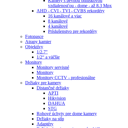
Kamery s pevnou ohniskovou
vzdialenosťou - dome - až 8.3 Mpx
AHD - CVI - TVI - CVBS rekordéry
16 kanálové a viac
8 kanálové
4 kanálové
Príslušenstvo pre rekordéry
Fotopasce
Atrapy kamier
Objektívy
1/2.7"
1/2“ a väčšie
Monitory
Monitory servisné
Monitory
Monitory CCTV - profesionálne
Držiaky pre kamery
Distančné držiaky
APTI
Hikvision
DAHUA
STG
Rohové úchyty pre dome kamery
Držiaky na stĺp
Adaptéry