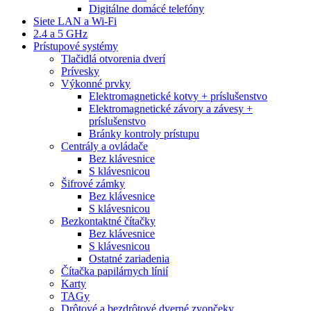
Digitálne domácé telefóny
Siete LAN a Wi-Fi
2.4 a 5 GHz
Prístupové systémy
Tlačidlá otvorenia dverí
Prívesky
Výkonné prvky
Elektromagnetické kotvy + príslušenstvo
Elektromagnetické závory a závesy +
príslušenstvo
Bránky kontroly prístupu
Centrály a ovládače
Bez klávesnice
S klávesnicou
Šifrové zámky
Bez klávesnice
S klávesnicou
Bezkontaktné čítačky
Bez klávesnice
S klávesnicou
Ostatné zariadenia
Čítačka papilárnych línií
Karty
TAGy
Drôtové a bezdrôtové dverné zvončeky