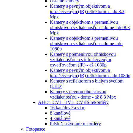
Ostatné kamery
Kamery s pevným objektívom a
infračerveným (IR) reflektorom - do 8.3
Mpx
Kamery s objektívom s premenlivou
ohniskovou vzdialenosťou - dome - do 8.3
Mpx
Kamery s objektívom s premenlivou
ohniskovou vzdialenosťou - dome - do
1080p
Kamery s premenlivou ohniskovou
vzdialenosťou a s infračerveným
osvetľovačom (IR) - až 1080p
Kamery s pevným objektívom a
infračerveným (IR) reflektorom - do 1080p
Kamery s reflektorom s bielym svetlom
(LED)
Kamery s pevnou ohniskovou
vzdialenosťou - dome - až 8.3 Mpx
AHD - CVI - TVI - CVBS rekordéry
16 kanálové a viac
8 kanálové
4 kanálové
Príslušenstvo pre rekordéry
Fotopasce