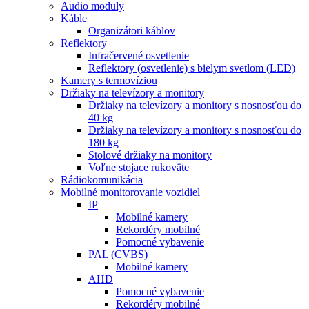
Audio moduly
Káble
Organizátori káblov
Reflektory
Infračervené osvetlenie
Reflektory (osvetlenie) s bielym svetlom (LED)
Kamery s termovíziou
Držiaky na televízory a monitory
Držiaky na televízory a monitory s nosnosťou do
40 kg
Držiaky na televízory a monitory s nosnosťou do
180 kg
Stolové držiaky na monitory
Voľne stojace rukoväte
Rádiokomunikácia
Mobilné monitorovanie vozidiel
IP
Mobilné kamery
Rekordéry mobilné
Pomocné vybavenie
PAL (CVBS)
Mobilné kamery
AHD
Pomocné vybavenie
Rekordéry mobilné