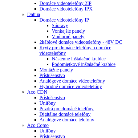
Domáce videotelefóny 2IP
Domáce videotelefóny IPX
Dahua
Domáce videotelefóny IP
Súpravy
Vonkajšie panely
Vnútorné panely
2káblové domáce videotelefóny - 48V DC
Kryty pre domáce telefóny a domáce
videotelefóny
Nástenné inštalačné krabice
Podomietkové inštalačné krabice
Montážne panely
Príslušenstvo
Analógové domáce videotelefóny
Hybridné domáce videotelefóny
Aco CDN
Príslušenstvo
Unifóny
Puzdrá pre domácé telefóny
Digitálne domácé telefóny
Analógové domáce telefóny
Aco Como
Unifóny
Príslušenstvo