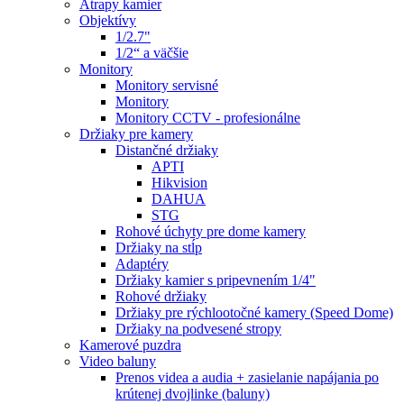
Atrapy kamier
Objektívy
1/2.7"
1/2“ a väčšie
Monitory
Monitory servisné
Monitory
Monitory CCTV - profesionálne
Držiaky pre kamery
Distančné držiaky
APTI
Hikvision
DAHUA
STG
Rohové úchyty pre dome kamery
Držiaky na stĺp
Adaptéry
Držiaky kamier s pripevnením 1/4"
Rohové držiaky
Držiaky pre rýchlootočné kamery (Speed Dome)
Držiaky na podvesené stropy
Kamerové puzdra
Video baluny
Prenos videa a audia + zasielanie napájania po
krútenej dvojlinke (baluny)