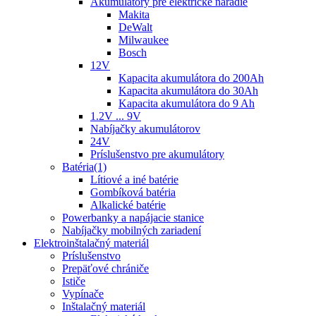
Akumulátory pre elektrické náradie
Makita
DeWalt
Milwaukee
Bosch
12V
Kapacita akumulátora do 200Ah
Kapacita akumulátora do 30Ah
Kapacita akumulátora do 9 Ah
1.2V ... 9V
Nabíjačky akumulátorov
24V
Príslušenstvo pre akumulátory
Batéria(1)
Lítiové a iné batérie
Gombíková batéria
Alkalické batérie
Powerbanky a napájacie stanice
Nabíjačky mobilných zariadení
Elektroinštalačný materiál
Príslušenstvo
Prepäťové chrániče
Ističe
Vypínače
Inštalačný materiál