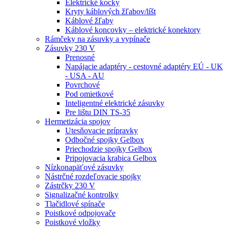
Elektrické kocky
Kryty káblových žľabov/líšt
Káblové žľaby
Káblové koncovky – elektrické konektory
Rámčeky na zásuvky a vypínače
Zásuvky 230 V
Prenosné
Napájacie adaptéry - cestovné adaptéry EÚ - UK
- USA - AU
Povrchové
Pod omietkové
Inteligentné elektrické zásuvky
Pre lištu DIN TS-35
Hermetizácia spojov
Utesňovacie prípravky
Odbočné spojky Gelbox
Priechodzie spojky Gelbox
Pripojovacia krabica Gelbox
Nízkonapäťové zásuvky
Nástrčné rozdeľovacie spojky
Zástrčky 230 V
Signalizačné kontrolky
Tlačidlové spínače
Poistkové odpojovače
Poistkové vložky