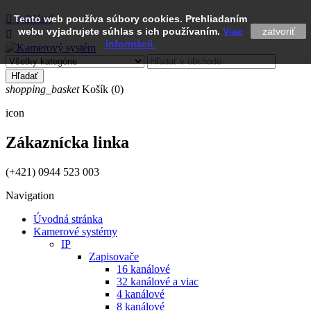

Tento web používa súbory cookies. Prehliadaním
Prihlásiť
webu vyjadrujete súhlas s ich používaním.
Viac
zatvoriť

informácii.
Hľadať
shopping_basket
Košík
(0)
icon
Zákaznícka linka
(+421) 0944 523 003
Navigation
Úvodná stránka
Kamerové systémy
IP
Zapisovače
16 kanálové
32 kanálové a viac
4 kanálové
8 kanálové