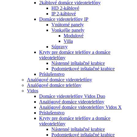
2káblové domáce videotelefóny
HD 2-káblové
IP 2-káblové
Domáce videotelefóny IP
Vnútorné panely
Vonkajšie panely
Modulové
Villa
Súpravy
Kryty pre domáce telefóny a domáce
videotelefóny
Nástenné inštalačné krabice
Podomietkové inštalačné krabice
Príslušenstvo
Analógové domáce videotelefóny
Analógové domáce telefóny
Vidos
Domáce videotelefóny Vidos Duo
Analógové domáce videotelefóny
Analógové domáce videotelefóny Vidos X
Príslušenstvo
Kryty pre domáce telefóny a domáce
videotelefóny
Nástenné inštalačné krabice
Podomietkové inštalačné krabice