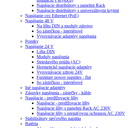
inštaláciu v krytoch)
Napájacie distribútory s panelmi Rack
Napájacie distribútory s univerzálnymi krytmi
Napájanie cez Ethernet (PoE)
Napájanie 48 V
Na lištu DIN a moduly zdrojov
So zástrčkou - interiérové
Vyrovnávacie adaptéry napájania
Poistky
Napájanie 24 V
Lišta DIN
Moduly napájania
Striedavého prúdu (AC)
Hermetické napájacie adaptéry
Vyrovnávacie zdroje 24V
Furniture power supplies - flat
So zástrčkou - interiérové
Iné napájacie adaptéry
Zásuvky napájania - zástrčky - káble
Napájacie - predlžovacie lišty
Napájacie - predlžovacie lišty
Napájacie lišty s panelmi Rack AC 230V
Napájacie lišty s prepäťovou ochranou AC 230V
Stabilizátory sieťového napätia
Batéria