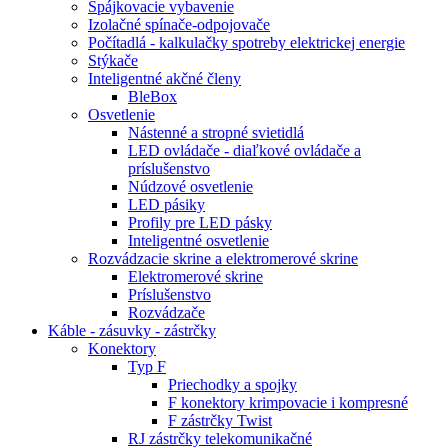
Spájkovacie vybavenie
Izolačné spínače-odpojovače
Počítadlá - kalkulačky spotreby elektrickej energie
Stýkače
Inteligentné akčné členy
BleBox
Osvetlenie
Nástenné a stropné svietidlá
LED ovládače - diaľkové ovládače a
príslušenstvo
Núdzové osvetlenie
LED pásiky
Profily pre LED pásky
Inteligentné osvetlenie
Rozvádzacie skrine a elektromerové skrine
Elektromerové skrine
Príslušenstvo
Rozvádzače
Káble - zásuvky - zástrčky
Konektory
Typ F
Priechodky a spojky
F konektory krimpovacie i kompresné
F zástrčky Twist
RJ zástrčky telekomunikačné