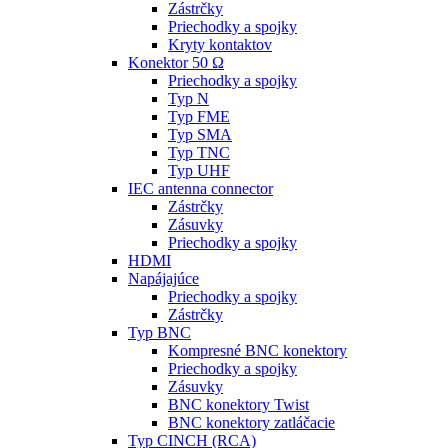
Zástrčky
Priechodky a spojky
Kryty kontaktov
Konektor 50 Ω
Priechodky a spojky
Typ N
Typ FME
Typ SMA
Typ TNC
Typ UHF
IEC antenna connector
Zástrčky
Zásuvky
Priechodky a spojky
HDMI
Napájajúce
Priechodky a spojky
Zástrčky
Typ BNC
Kompresné BNC konektory
Priechodky a spojky
Zásuvky
BNC konektory Twist
BNC konektory zatláčacie
Typ CINCH (RCA)