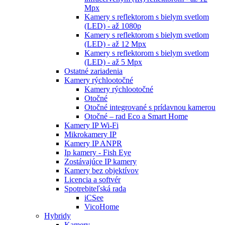
Mpx
Kamery s reflektorom s bielym svetlom
(LED) - až 1080p
Kamery s reflektorom s bielym svetlom
(LED) - až 12 Mpx
Kamery s reflektorom s bielym svetlom
(LED) - až 5 Mpx
Ostatné zariadenia
Kamery rýchlootočné
Kamery rýchlootočné
Otočné
Otočné integrované s prídavnou kamerou
Otočné – rad Eco a Smart Home
Kamery IP Wi-Fi
Mikrokamery IP
Kamery IP ANPR
Ip kamery - Fish Eye
Zostávajúce IP kamery
Kamery bez objektívov
Licencia a softvér
Spotrebiteľská rada
iCSee
VicoHome
Hybridy
Kamery