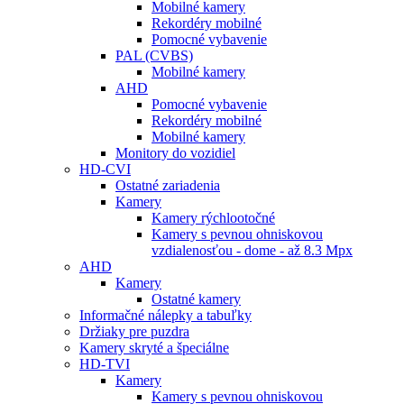
Mobilné kamery
Rekordéry mobilné
Pomocné vybavenie
PAL (CVBS)
Mobilné kamery
AHD
Pomocné vybavenie
Rekordéry mobilné
Mobilné kamery
Monitory do vozidiel
HD-CVI
Ostatné zariadenia
Kamery
Kamery rýchlootočné
Kamery s pevnou ohniskovou
vzdialenosťou - dome - až 8.3 Mpx
AHD
Kamery
Ostatné kamery
Informačné nálepky a tabuľky
Držiaky pre puzdra
Kamery skryté a špeciálne
HD-TVI
Kamery
Kamery s pevnou ohniskovou