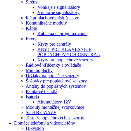
Sirény
Vonkajšie signalizátory
Vnútorné signalizátory
Iné poplachové príslušenstvo
Komunikačné moduly
Káble
Káble na naprogramovanie
Kryty
Kryty pre centrály
KRYT PRE KLÁVESNICE
POPLACHOVÝCH CENTRÁL
Kryty pre poplachové senzory
Rádiové kľúčenky a ovládače
Mini poplachy
Držiaky na poplašné senzory
Šošovky pre poplachové senzory
Antény do poplašných systémov
Panikové tlačidlá
Batéria
Akumulátory 12V
Moduly montážnej svorkovnice
Satel BE WAVE
Testery poplachových senzorov
Domáce telefóny a videotelefóny
Hikvision