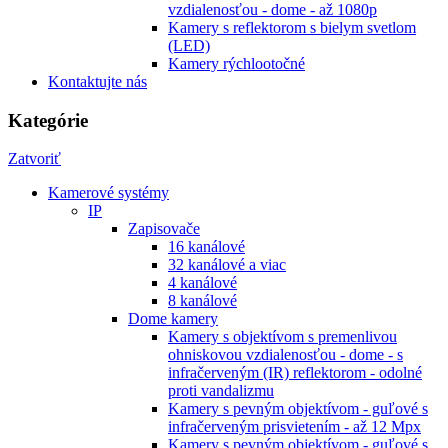
vzdialenosťou - dome - až 1080p
Kamery s reflektorom s bielym svetlom
(LED)
Kamery rýchlootočné
Kontaktujte nás
Kategórie
Zatvoriť
Kamerové systémy
IP
Zapisovače
16 kanálové
32 kanálové a viac
4 kanálové
8 kanálové
Dome kamery
Kamery s objektívom s premenlivou
ohniskovou vzdialenosťou - dome - s
infračerveným (IR) reflektorom - odolné
proti vandalizmu
Kamery s pevným objektívom - guľové s
infračerveným prisvietením - až 12 Mpx
Kamery s pevným objektívom - guľové s