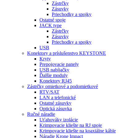
Zástrčky
Zásuvky
Priechodky a spojky
Ostatné spoje
JACK type
Zástrčky
Zásuvky
Priechodky a spojky
USB
Konektory a príslušenstvo KEYSTONE
Kryty
Prepojovacie panely
USB nabíjačky
Ďalšie moduly
Konektory RJ45
Zástrčky omietkové a podomietkové
RTV/SAT
LAN a telefonické
Ostatné zásuvky
Optická zásuvka
Ručné náradie
Uťahováky izolácie
Krimpovacie kliešte na RJ spoje
Krimpovacie kliešte na koaxiálne káble
Náradie Krone Impact