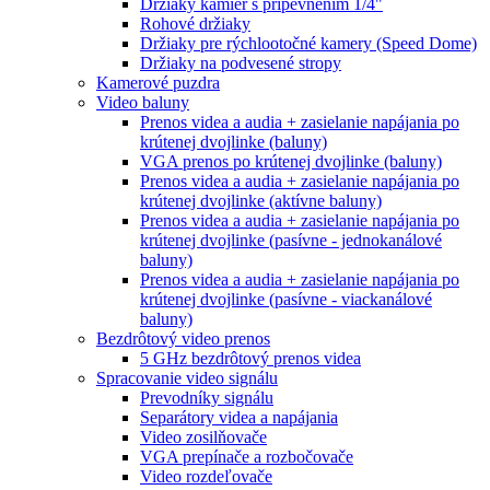
Držiaky kamier s pripevnením 1/4"
Rohové držiaky
Držiaky pre rýchlootočné kamery (Speed Dome)
Držiaky na podvesené stropy
Kamerové puzdra
Video baluny
Prenos videa a audia + zasielanie napájania po
krútenej dvojlinke (baluny)
VGA prenos po krútenej dvojlinke (baluny)
Prenos videa a audia + zasielanie napájania po
krútenej dvojlinke (aktívne baluny)
Prenos videa a audia + zasielanie napájania po
krútenej dvojlinke (pasívne - jednokanálové
baluny)
Prenos videa a audia + zasielanie napájania po
krútenej dvojlinke (pasívne - viackanálové
baluny)
Bezdrôtový video prenos
5 GHz bezdrôtový prenos videa
Spracovanie video signálu
Prevodníky signálu
Separátory videa a napájania
Video zosilňovače
VGA prepínače a rozbočovače
Video rozdeľovače