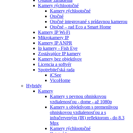
Ostatné zariadenia
Kamery rýchlootočné
Kamery rýchlootočné
Otočné
Otočné integrované s prídavnou kamerou
Otočné – rad Eco a Smart Home
Kamery IP Wi-Fi
Mikrokamery IP
Kamery IP ANPR
Ip kamery - Fish Eye
Zostávajúce IP kamery
Kamery bez objektívov
Licencia a softvér
Spotrebiteľská rada
iCSee
VicoHome
Hybridy
Kamery
Kamery s pevnou ohniskovou
vzdialenosťou - dome - až 1080p
Kamery s objektívom s premenlivou
ohniskovou vzdialenosťou a s
infračerveným (IR) reflektorom - do 8.3
Mpx
Kamery rýchlootočné