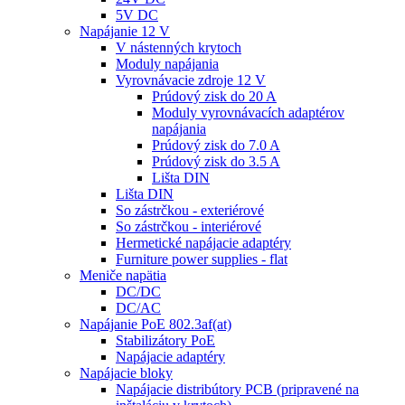
5V DC
Napájanie 12 V
V nástenných krytoch
Moduly napájania
Vyrovnávacie zdroje 12 V
Prúdový zisk do 20 A
Moduly vyrovnávacích adaptérov
napájania
Prúdový zisk do 7.0 A
Prúdový zisk do 3.5 A
Lišta DIN
Lišta DIN
So zástrčkou - exteriérové
So zástrčkou - interiérové
Hermetické napájacie adaptéry
Furniture power supplies - flat
Meniče napätia
DC/DC
DC/AC
Napájanie PoE 802.3af(at)
Stabilizátory PoE
Napájacie adaptéry
Napájacie bloky
Napájacie distribútory PCB (pripravené na