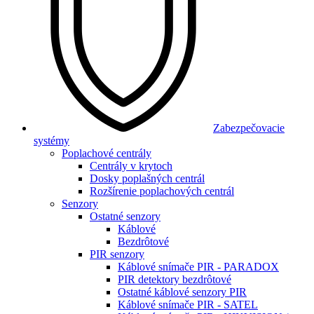
Zabezpečovacie
systémy
Poplachové centrály
Centrály v krytoch
Dosky poplašných centrál
Rozšírenie poplachových centrál
Senzory
Ostatné senzory
Káblové
Bezdrôtové
PIR senzory
Káblové snímače PIR - PARADOX
PIR detektory bezdrôtové
Ostatné káblové senzory PIR
Káblové snímače PIR - SATEL