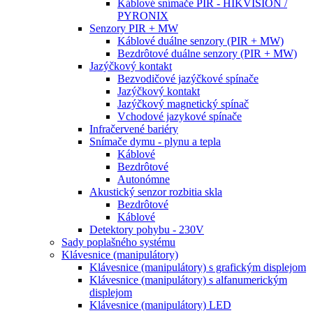
Káblové snímače PIR - HIKVISION /
PYRONIX
Senzory PIR + MW
Káblové duálne senzory (PIR + MW)
Bezdrôtové duálne senzory (PIR + MW)
Jazýčkový kontakt
Bezvodičové jazýčkové spínače
Jazýčkový kontakt
Jazýčkový magnetický spínač
Vchodové jazykové spínače
Infračervené bariéry
Snímače dymu - plynu a tepla
Káblové
Bezdrôtové
Autonómne
Akustický senzor rozbitia skla
Bezdrôtové
Káblové
Detektory pohybu - 230V
Sady poplašného systému
Klávesnice (manipulátory)
Klávesnice (manipulátory) s grafickým displejom
Klávesnice (manipulátory) s alfanumerickým
displejom
Klávesnice (manipulátory) LED