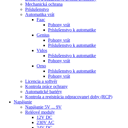
Mechanická ochrana
Príslušenstvo
Automatika vrát
Faac
Pohony vrát
Príslušenstvo k automatike
Genius
Pohony vrát
Príslušenstvo k automatike
Vidos
Príslušenstvo k automatike
Pohony vrát
Orno
Príslušenstvo k automatike
Pohony vrát
Licencia a softvér
Kontrola práce ochrany
Automatické bariéry
Kontrola a registrácia odpracovanej doby (RCP)
Napájanie
Napájanie 5V ... 9V
Reléové moduly
12V DC
230V AC
24V DC