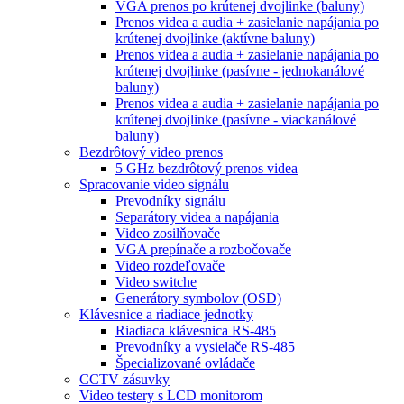
VGA prenos po krútenej dvojlinke (baluny)
Prenos videa a audia + zasielanie napájania po
krútenej dvojlinke (aktívne baluny)
Prenos videa a audia + zasielanie napájania po
krútenej dvojlinke (pasívne - jednokanálové
baluny)
Prenos videa a audia + zasielanie napájania po
krútenej dvojlinke (pasívne - viackanálové
baluny)
Bezdrôtový video prenos
5 GHz bezdrôtový prenos videa
Spracovanie video signálu
Prevodníky signálu
Separátory videa a napájania
Video zosilňovače
VGA prepínače a rozbočovače
Video rozdeľovače
Video switche
Generátory symbolov (OSD)
Klávesnice a riadiace jednotky
Riadiaca klávesnica RS-485
Prevodníky a vysielače RS-485
Špecializované ovládače
CCTV zásuvky
Video testery s LCD monitorom