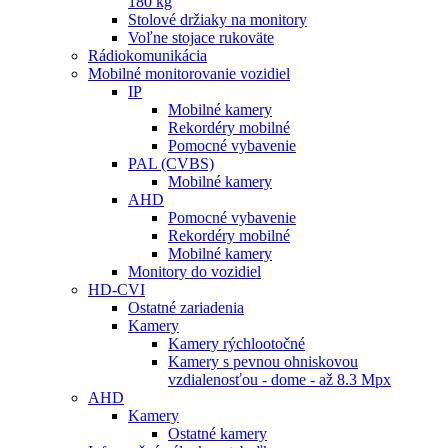
180 kg
Stolové držiaky na monitory
Voľne stojace rukoväte
Rádiokomunikácia
Mobilné monitorovanie vozidiel
IP
Mobilné kamery
Rekordéry mobilné
Pomocné vybavenie
PAL (CVBS)
Mobilné kamery
AHD
Pomocné vybavenie
Rekordéry mobilné
Mobilné kamery
Monitory do vozidiel
HD-CVI
Ostatné zariadenia
Kamery
Kamery rýchlootočné
Kamery s pevnou ohniskovou
vzdialenosťou - dome - až 8.3 Mpx
AHD
Kamery
Ostatné kamery