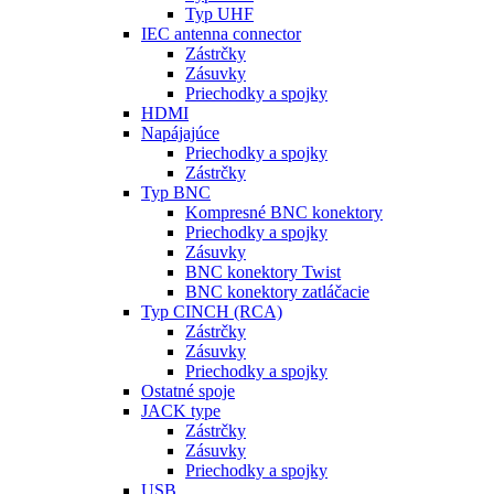
Typ UHF
IEC antenna connector
Zástrčky
Zásuvky
Priechodky a spojky
HDMI
Napájajúce
Priechodky a spojky
Zástrčky
Typ BNC
Kompresné BNC konektory
Priechodky a spojky
Zásuvky
BNC konektory Twist
BNC konektory zatláčacie
Typ CINCH (RCA)
Zástrčky
Zásuvky
Priechodky a spojky
Ostatné spoje
JACK type
Zástrčky
Zásuvky
Priechodky a spojky
USB