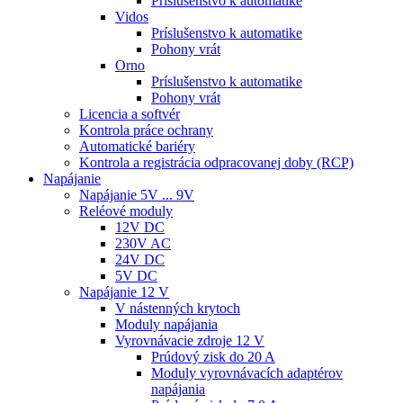
Príslušenstvo k automatike
Vidos
Príslušenstvo k automatike
Pohony vrát
Orno
Príslušenstvo k automatike
Pohony vrát
Licencia a softvér
Kontrola práce ochrany
Automatické bariéry
Kontrola a registrácia odpracovanej doby (RCP)
Napájanie
Napájanie 5V ... 9V
Reléové moduly
12V DC
230V AC
24V DC
5V DC
Napájanie 12 V
V nástenných krytoch
Moduly napájania
Vyrovnávacie zdroje 12 V
Prúdový zisk do 20 A
Moduly vyrovnávacích adaptérov
napájania