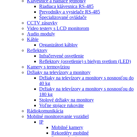
Klávesnice a riadiace jednotky
Riadiaca klávesnica RS-485
Prevodníky a vysielače RS-485
Špecializované ovládače
CCTV zásuvky
Video testery s LCD monitorom
Audio moduly
Káble
Organizátori káblov
Reflektory
Infračervené osvetlenie
Reflektory (osvetlenie) s bielym svetlom (LED)
Kamery s termovíziou
Držiaky na televízory a monitory
Držiaky na televízory a monitory s nosnosťou do
40 kg
Držiaky na televízory a monitory s nosnosťou do
180 kg
Stolové držiaky na monitory
Voľne stojace rukoväte
Rádiokomunikácia
Mobilné monitorovanie vozidiel
IP
Mobilné kamery
Rekordéry mobilné