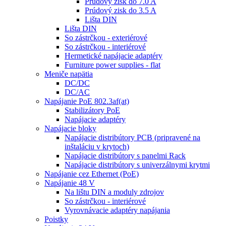
Prúdový zisk do 7.0 A
Prúdový zisk do 3.5 A
Lišta DIN
Lišta DIN
So zástrčkou - exteriérové
So zástrčkou - interiérové
Hermetické napájacie adaptéry
Furniture power supplies - flat
Meniče napätia
DC/DC
DC/AC
Napájanie PoE 802.3af(at)
Stabilizátory PoE
Napájacie adaptéry
Napájacie bloky
Napájacie distribútory PCB (pripravené na
inštaláciu v krytoch)
Napájacie distribútory s panelmi Rack
Napájacie distribútory s univerzálnymi krytmi
Napájanie cez Ethernet (PoE)
Napájanie 48 V
Na lištu DIN a moduly zdrojov
So zástrčkou - interiérové
Vyrovnávacie adaptéry napájania
Poistky