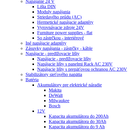
Napájanie 24 V
Lišta DIN
Moduly napájania
Striedavého prúdu (AC)
Hermetické napájacie adaptéry
Vyrovnávacie zdroje 24V
Furniture power supplies - flat
So zástrčkou - interiérové
Iné napájacie adaptéry
Zásuvky napájania - zástrčky - káble
Napájacie - predlžovacie lišty
Napájacie - predlžovacie lišty
Napájacie lišty s panelmi Rack AC 230V
Napájacie lišty s prepäťovou ochranou AC 230V
Stabilizátory sieťového napätia
Batéria
Akumulátory pre elektrické náradie
Makita
DeWalt
Milwaukee
Bosch
12V
Kapacita akumulátora do 200Ah
Kapacita akumulátora do 30Ah
Kapacita akumulátora do 9 Ah