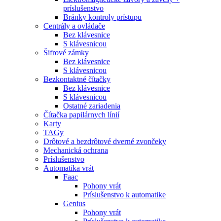
príslušenstvo
Bránky kontroly prístupu
Centrály a ovládače
Bez klávesnice
S klávesnicou
Šifrové zámky
Bez klávesnice
S klávesnicou
Bezkontaktné čítačky
Bez klávesnice
S klávesnicou
Ostatné zariadenia
Čítačka papilárnych línií
Karty
TAGy
Drôtové a bezdrôtové dverné zvončeky
Mechanická ochrana
Príslušenstvo
Automatika vrát
Faac
Pohony vrát
Príslušenstvo k automatike
Genius
Pohony vrát