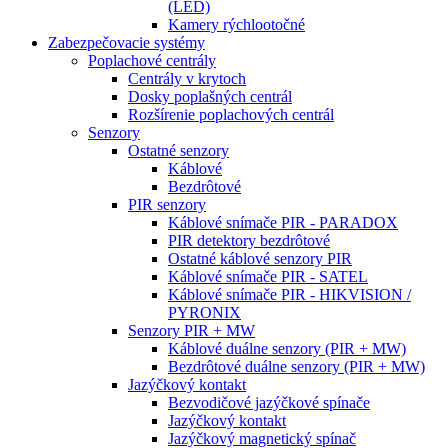
(LED)
Kamery rýchlootočné
Zabezpečovacie systémy
Poplachové centrály
Centrály v krytoch
Dosky poplašných centrál
Rozšírenie poplachových centrál
Senzory
Ostatné senzory
Káblové
Bezdrôtové
PIR senzory
Káblové snímače PIR - PARADOX
PIR detektory bezdrôtové
Ostatné káblové senzory PIR
Káblové snímače PIR - SATEL
Káblové snímače PIR - HIKVISION /
PYRONIX
Senzory PIR + MW
Káblové duálne senzory (PIR + MW)
Bezdrôtové duálne senzory (PIR + MW)
Jazýčkový kontakt
Bezvodičové jazýčkové spínače
Jazýčkový kontakt
Jazýčkový magnetický spínač