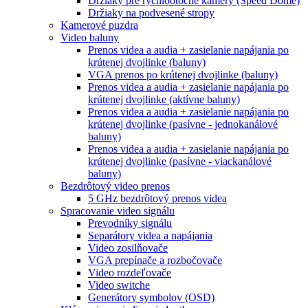
Držiaky pre rýchlootočné kamery (Speed Dome)
Držiaky na podvesené stropy
Kamerové puzdra
Video baluny
Prenos videa a audia + zasielanie napájania po
krútenej dvojlinke (baluny)
VGA prenos po krútenej dvojlinke (baluny)
Prenos videa a audia + zasielanie napájania po
krútenej dvojlinke (aktívne baluny)
Prenos videa a audia + zasielanie napájania po
krútenej dvojlinke (pasívne - jednokanálové
baluny)
Prenos videa a audia + zasielanie napájania po
krútenej dvojlinke (pasívne - viackanálové
baluny)
Bezdrôtový video prenos
5 GHz bezdrôtový prenos videa
Spracovanie video signálu
Prevodníky signálu
Separátory videa a napájania
Video zosilňovače
VGA prepínače a rozbočovače
Video rozdeľovače
Video switche
Generátory symbolov (OSD)