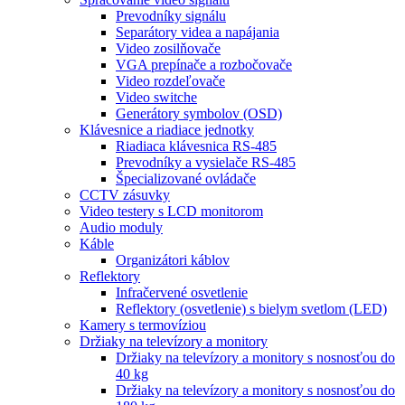
Prevodníky signálu
Separátory videa a napájania
Video zosilňovače
VGA prepínače a rozbočovače
Video rozdeľovače
Video switche
Generátory symbolov (OSD)
Klávesnice a riadiace jednotky
Riadiaca klávesnica RS-485
Prevodníky a vysielače RS-485
Špecializované ovládače
CCTV zásuvky
Video testery s LCD monitorom
Audio moduly
Káble
Organizátori káblov
Reflektory
Infračervené osvetlenie
Reflektory (osvetlenie) s bielym svetlom (LED)
Kamery s termovíziou
Držiaky na televízory a monitory
Držiaky na televízory a monitory s nosnosťou do
40 kg
Držiaky na televízory a monitory s nosnosťou do