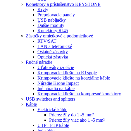
Konektory a príslušenstvo KEYSTONE
Kryty
Prepojovacie panely
USB nabíjačky
Ďalšie moduly
Konektory RJ45
Zástrčky omietkové a podomietkové
RTV/SAT
LAN a telefonické
Ostatné zásuvky
Optická zásuvka
Ručné náradie
Uťahováky izolácie
Krimpovacie kliešte na RJ spoje
Krimpovacie kliešte na koaxiálne káble
Náradie Krone Impact
Iné náradia na káble
Krimpovacie kliešte na kompresné konektory
USB switches and splitters
Káble
Elektrické káble
Prierez žily do 1 -5 mm²
Prierez žily viac ako 1 -5 mm²
UTP - FTP káble
Iné káble