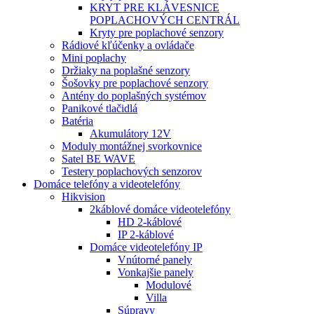
KRYT PRE KLÁVESNICE
POPLACHOVÝCH CENTRÁL
Kryty pre poplachové senzory
Rádiové kľúčenky a ovládače
Mini poplachy
Držiaky na poplašné senzory
Šošovky pre poplachové senzory
Antény do poplašných systémov
Panikové tlačidlá
Batéria
Akumulátory 12V
Moduly montážnej svorkovnice
Satel BE WAVE
Testery poplachových senzorov
Domáce telefóny a videotelefóny
Hikvision
2káblové domáce videotelefóny
HD 2-káblové
IP 2-káblové
Domáce videotelefóny IP
Vnútorné panely
Vonkajšie panely
Modulové
Villa
Súpravy