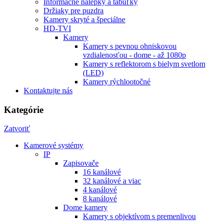
Informačné nálepky a tabuľky
Držiaky pre puzdra
Kamery skryté a špeciálne
HD-TVI
Kamery
Kamery s pevnou ohniskovou
vzdialenosťou - dome - až 1080p
Kamery s reflektorom s bielym svetlom
(LED)
Kamery rýchlootočné
Kontaktujte nás
Kategórie
Zatvoriť
Kamerové systémy
IP
Zapisovače
16 kanálové
32 kanálové a viac
4 kanálové
8 kanálové
Dome kamery
Kamery s objektívom s premenlivou