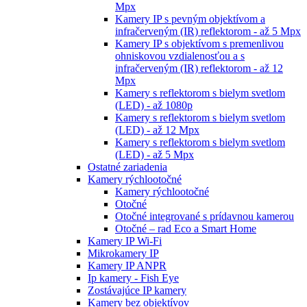
Mpx
Kamery IP s pevným objektívom a
infračerveným (IR) reflektorom - až 5 Mpx
Kamery IP s objektívom s premenlivou
ohniskovou vzdialenosťou a s
infračerveným (IR) reflektorom - až 12
Mpx
Kamery s reflektorom s bielym svetlom
(LED) - až 1080p
Kamery s reflektorom s bielym svetlom
(LED) - až 12 Mpx
Kamery s reflektorom s bielym svetlom
(LED) - až 5 Mpx
Ostatné zariadenia
Kamery rýchlootočné
Kamery rýchlootočné
Otočné
Otočné integrované s prídavnou kamerou
Otočné – rad Eco a Smart Home
Kamery IP Wi-Fi
Mikrokamery IP
Kamery IP ANPR
Ip kamery - Fish Eye
Zostávajúce IP kamery
Kamery bez objektívov