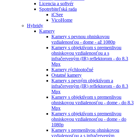
Licencia a softvér
Spotrebiteľská rada
iCSee
VicoHome
Hybridy
Kamery
Kamery s pevnou ohniskovou
vzdialenosťou - dome - až 1080p
Kamery s objektívom s premenlivou
ohniskovou vzdialenosťou a s
infračerveným (IR) reflektorom - do 8.3
Mpx
Kamery rýchlootočné
Ostatné kamery
Kamery s pevným objektívom a
infračerveným (IR) reflektorom - do 8.3
Mpx
Kamery s objektívom s premenlivou
ohniskovou vzdialenosťou - dome - do 8.3
Mpx
Kamery s objektívom s premenlivou
ohniskovou vzdialenosťou - dome - do
1080p
Kamery s premenlivou ohniskovou
vzdialenosťou a s infračerveným