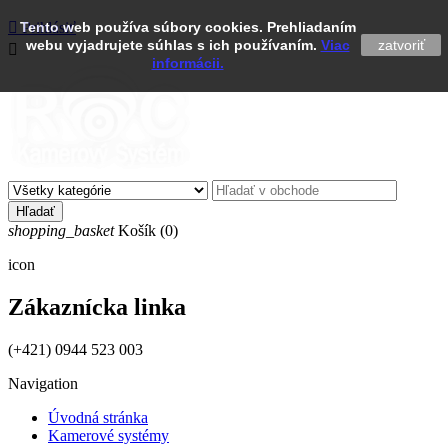

Tento web používa súbory cookies. Prehliadaním
Prihlásiť
webu vyjadrujete súhlas s ich používaním.
Viac
zatvoriť

informácii.
Hľadať
shopping_basket
Košík
(0)
icon
Zákaznícka linka
(+421) 0944 523 003
Navigation
Úvodná stránka
Kamerové systémy