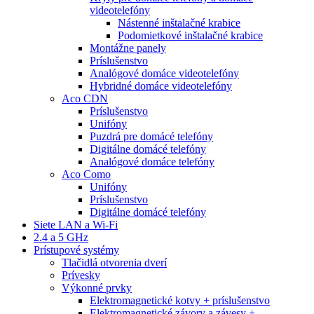
videotelefóny
Nástenné inštalačné krabice
Podomietkové inštalačné krabice
Montážne panely
Príslušenstvo
Analógové domáce videotelefóny
Hybridné domáce videotelefóny
Aco CDN
Príslušenstvo
Unifóny
Puzdrá pre domácé telefóny
Digitálne domácé telefóny
Analógové domáce telefóny
Aco Como
Unifóny
Príslušenstvo
Digitálne domácé telefóny
Siete LAN a Wi-Fi
2.4 a 5 GHz
Prístupové systémy
Tlačidlá otvorenia dverí
Prívesky
Výkonné prvky
Elektromagnetické kotvy + príslušenstvo
Elektromagnetické závory a závesy +