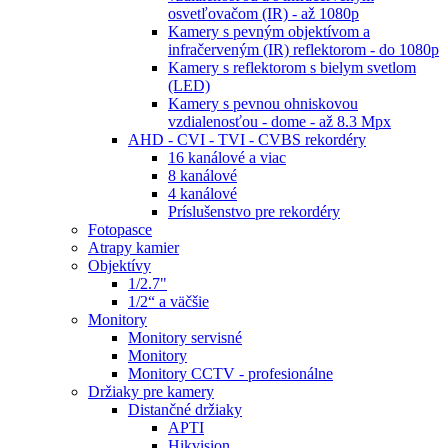
osvetľovačom (IR) - až 1080p
Kamery s pevným objektívom a
infračerveným (IR) reflektorom - do 1080p
Kamery s reflektorom s bielym svetlom
(LED)
Kamery s pevnou ohniskovou
vzdialenosťou - dome - až 8.3 Mpx
AHD - CVI - TVI - CVBS rekordéry
16 kanálové a viac
8 kanálové
4 kanálové
Príslušenstvo pre rekordéry
Fotopasce
Atrapy kamier
Objektívy
1/2.7"
1/2“ a väčšie
Monitory
Monitory servisné
Monitory
Monitory CCTV - profesionálne
Držiaky pre kamery
Distančné držiaky
APTI
Hikvision