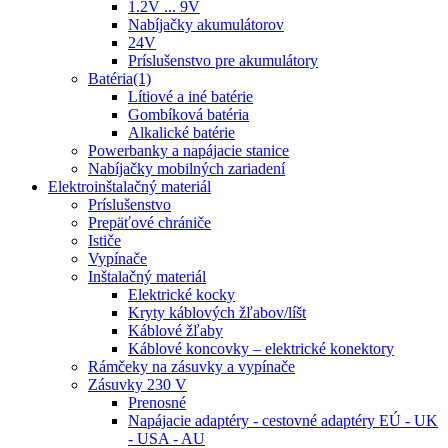
1.2V ... 9V
Nabíjačky akumulátorov
24V
Príslušenstvo pre akumulátory
Batéria(1)
Lítiové a iné batérie
Gombíková batéria
Alkalické batérie
Powerbanky a napájacie stanice
Nabíjačky mobilných zariadení
Elektroinštalačný materiál
Príslušenstvo
Prepäťové chrániče
Ističe
Vypínače
Inštalačný materiál
Elektrické kocky
Kryty káblových žľabov/líšt
Káblové žľaby
Káblové koncovky – elektrické konektory
Rámčeky na zásuvky a vypínače
Zásuvky 230 V
Prenosné
Napájacie adaptéry - cestovné adaptéry EÚ - UK
- USA - AU