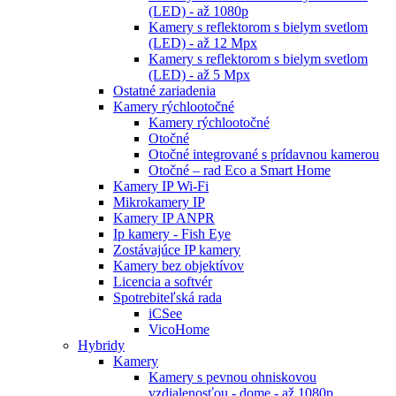
(LED) - až 1080p
Kamery s reflektorom s bielym svetlom
(LED) - až 12 Mpx
Kamery s reflektorom s bielym svetlom
(LED) - až 5 Mpx
Ostatné zariadenia
Kamery rýchlootočné
Kamery rýchlootočné
Otočné
Otočné integrované s prídavnou kamerou
Otočné – rad Eco a Smart Home
Kamery IP Wi-Fi
Mikrokamery IP
Kamery IP ANPR
Ip kamery - Fish Eye
Zostávajúce IP kamery
Kamery bez objektívov
Licencia a softvér
Spotrebiteľská rada
iCSee
VicoHome
Hybridy
Kamery
Kamery s pevnou ohniskovou
vzdialenosťou - dome - až 1080p