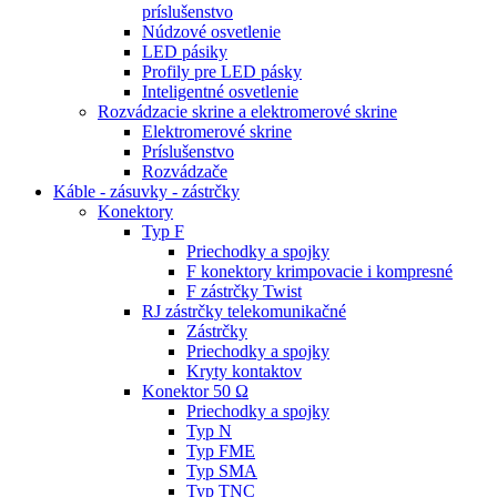
príslušenstvo
Núdzové osvetlenie
LED pásiky
Profily pre LED pásky
Inteligentné osvetlenie
Rozvádzacie skrine a elektromerové skrine
Elektromerové skrine
Príslušenstvo
Rozvádzače
Káble - zásuvky - zástrčky
Konektory
Typ F
Priechodky a spojky
F konektory krimpovacie i kompresné
F zástrčky Twist
RJ zástrčky telekomunikačné
Zástrčky
Priechodky a spojky
Kryty kontaktov
Konektor 50 Ω
Priechodky a spojky
Typ N
Typ FME
Typ SMA
Typ TNC