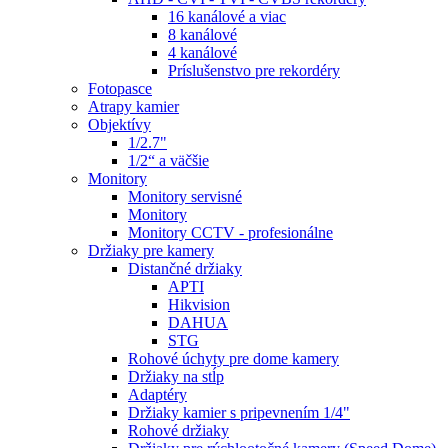
16 kanálové a viac
8 kanálové
4 kanálové
Príslušenstvo pre rekordéry
Fotopasce
Atrapy kamier
Objektívy
1/2.7"
1/2“ a väčšie
Monitory
Monitory servisné
Monitory
Monitory CCTV - profesionálne
Držiaky pre kamery
Distančné držiaky
APTI
Hikvision
DAHUA
STG
Rohové úchyty pre dome kamery
Držiaky na stĺp
Adaptéry
Držiaky kamier s pripevnením 1/4"
Rohové držiaky