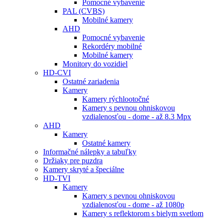
Pomocné vybavenie
PAL (CVBS)
Mobilné kamery
AHD
Pomocné vybavenie
Rekordéry mobilné
Mobilné kamery
Monitory do vozidiel
HD-CVI
Ostatné zariadenia
Kamery
Kamery rýchlootočné
Kamery s pevnou ohniskovou
vzdialenosťou - dome - až 8.3 Mpx
AHD
Kamery
Ostatné kamery
Informačné nálepky a tabuľky
Držiaky pre puzdra
Kamery skryté a špeciálne
HD-TVI
Kamery
Kamery s pevnou ohniskovou
vzdialenosťou - dome - až 1080p
Kamery s reflektorom s bielym svetlom