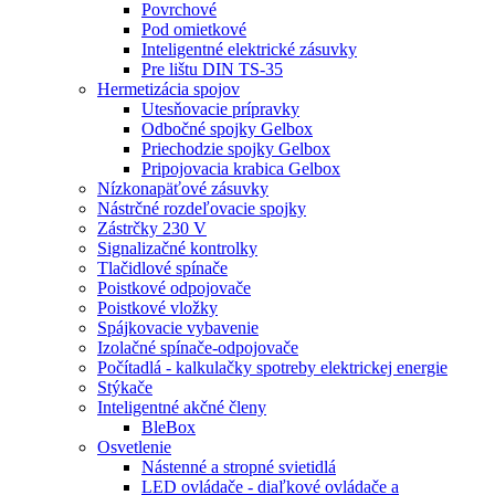
Povrchové
Pod omietkové
Inteligentné elektrické zásuvky
Pre lištu DIN TS-35
Hermetizácia spojov
Utesňovacie prípravky
Odbočné spojky Gelbox
Priechodzie spojky Gelbox
Pripojovacia krabica Gelbox
Nízkonapäťové zásuvky
Nástrčné rozdeľovacie spojky
Zástrčky 230 V
Signalizačné kontrolky
Tlačidlové spínače
Poistkové odpojovače
Poistkové vložky
Spájkovacie vybavenie
Izolačné spínače-odpojovače
Počítadlá - kalkulačky spotreby elektrickej energie
Stýkače
Inteligentné akčné členy
BleBox
Osvetlenie
Nástenné a stropné svietidlá
LED ovládače - diaľkové ovládače a