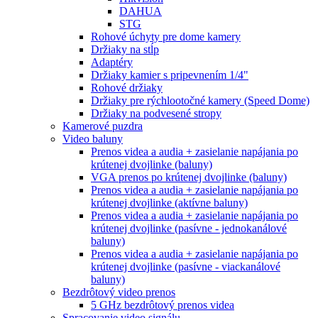
DAHUA
STG
Rohové úchyty pre dome kamery
Držiaky na stĺp
Adaptéry
Držiaky kamier s pripevnením 1/4"
Rohové držiaky
Držiaky pre rýchlootočné kamery (Speed Dome)
Držiaky na podvesené stropy
Kamerové puzdra
Video baluny
Prenos videa a audia + zasielanie napájania po
krútenej dvojlinke (baluny)
VGA prenos po krútenej dvojlinke (baluny)
Prenos videa a audia + zasielanie napájania po
krútenej dvojlinke (aktívne baluny)
Prenos videa a audia + zasielanie napájania po
krútenej dvojlinke (pasívne - jednokanálové
baluny)
Prenos videa a audia + zasielanie napájania po
krútenej dvojlinke (pasívne - viackanálové
baluny)
Bezdrôtový video prenos
5 GHz bezdrôtový prenos videa
Spracovanie video signálu