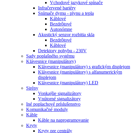
Vchodové jazykové spínače
Infračervené bariéry
Snímače dymu - plynu a tepla
Káblové
Bezdrôtové
Autonómne
Akustický senzor rozbitia skla
Bezdrôtové
Káblové
Detektory pohybu - 230V
Sady poplašného systému
Klávesnice (manipulátory)
Klávesnice (manipulátory) s grafickým displejom
Klávesnice (manipulátory) s alfanumerickým
displejom
Klávesnice (manipulátory) LED
Sirény
Vonkajšie signalizátory
Vnútorné signalizátory
Iné poplachové príslušenstvo
Komunikačné moduly
Káble
Káble na naprogramovanie
Kryty
Kryty pre centrály