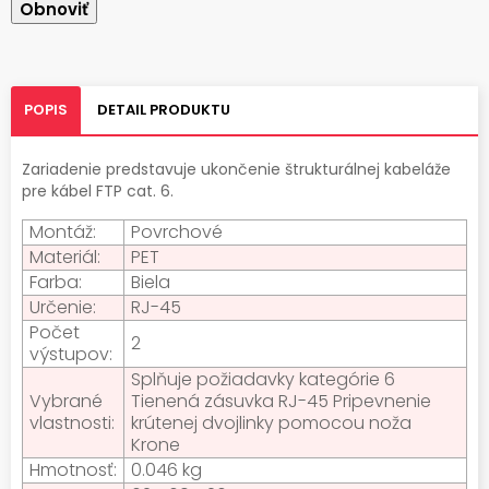
POPIS
DETAIL PRODUKTU
Zariadenie predstavuje ukončenie štrukturálnej kabeláže
pre kábel FTP cat. 6.
Montáž:
Povrchové
Materiál:
PET
Farba:
Biela
Určenie:
RJ-45
Počet
2
výstupov:
Splňuje požiadavky kategórie 6
Vybrané
Tienená zásuvka RJ-45 Pripevnenie
vlastnosti:
krútenej dvojlinky pomocou noža
Krone
Hmotnosť:
0.046 kg