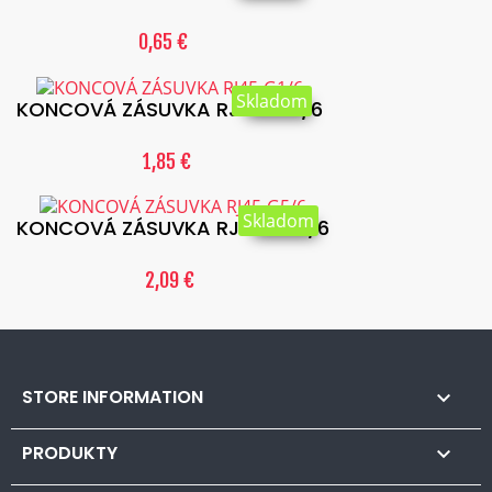
0,65 €
Skladom
KONCOVÁ ZÁSUVKA RJ45-G1/6
1,85 €
Skladom
KONCOVÁ ZÁSUVKA RJ45-G5/6
2,09 €
STORE INFORMATION

PRODUKTY
