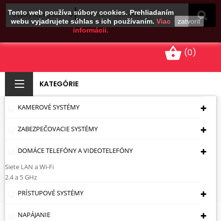
Tento web používa súbory cookies. Prehliadaním
webu vyjadrujete súhlas s ich používaním.
Viac
zatvoriť
informácii.
shopping_basket
(0)
KATEGÓRIE
KAMEROVÉ SYSTÉMY
KONCOVÁ ZÁSUVKA
ZABEZPEČOVACIE SYSTÉMY
RJ45-2G5/6 DVOJITÉ
DOMÁCE TELEFÓNY A VIDEOTELEFÓNY
Úvodná Stránka
Káble - Zásuvky - Zástrčky
Zástrčky Omietkové A Podomietkové
LAN A
Siete LAN a Wi-Fi
Telefonické
KONCOVÁ ZÁSUVKA RJ45-2G5/6
2.4 a 5 GHz
DVOJITÉ
PRÍSTUPOVÉ SYSTÉMY
NAPÁJANIE