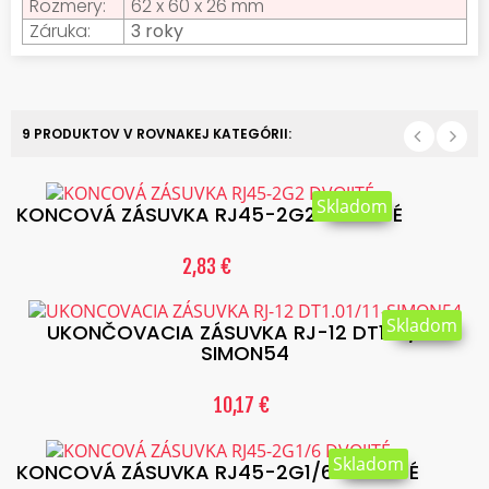
Rozmery:
62 x 60 x 26 mm
Záruka:
3 roky
9 PRODUKTOV V ROVNAKEJ KATEGÓRII:
Skladom
KONCOVÁ ZÁSUVKA RJ45-2G2 DVOJITÉ
2,83 €
Skladom
UKONČOVACIA ZÁSUVKA RJ-12 DT1.01/11-
SIMON54
10,17 €
Skladom
KONCOVÁ ZÁSUVKA RJ45-2G1/6 DVOJITÉ