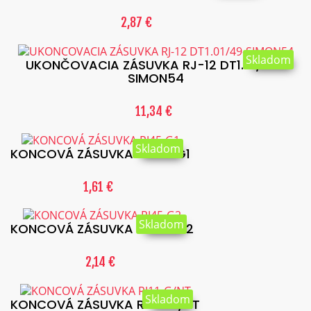
2,87 €
Skladom
UKONČOVACIA ZÁSUVKA RJ-12 DT1.01/49-
SIMON54
11,34 €
Skladom
KONCOVÁ ZÁSUVKA RJ45-G1
1,61 €
Skladom
KONCOVÁ ZÁSUVKA RJ45-G2
2,14 €
Skladom
KONCOVÁ ZÁSUVKA RJ11-G/NT