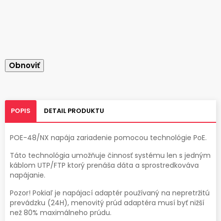
POPIS
DETAIL PRODUKTU
POE-48/NX napája zariadenie pomocou technológie PoE.
Táto technológia umožňuje činnosť systému len s jedným
káblom UTP/FTP ktorý prenáša dáta a sprostredkováva
napájanie.
Pozor! Pokiaľ je napájací adaptér používaný na nepretržitú
prevádzku (24H), menovitý prúd adaptéra musí byť nižší
než 80% maximálneho prúdu.