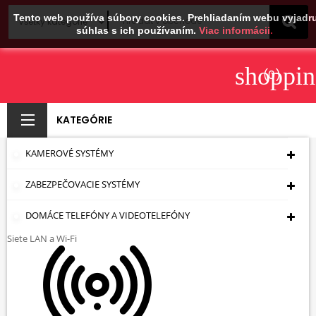
Tento web používa súbory cookies. Prehliadaním webu vyjadru
súhlas s ich používaním.
Viac informácii.
shoppin
(0)
KATEGÓRIE
KAMEROVÉ SYSTÉMY
NAPÁJANIE PO
ZABEZPEČOVACIE SYSTÉMY
KRÚTENEJ DVOJLINKE
POE-48/NX 48 V DC
DOMÁCE TELEFÓNY A VIDEOTELEFÓNY
Siete LAN a Wi-Fi
24 W
Úvodná Stránka
Napájanie
Napájanie PoE
802.3af(at)
Napájacie Adaptéry
NAPÁJANIE
PO KRÚTENEJ DVOJLINKE POE-48/NX 48 V DC 24