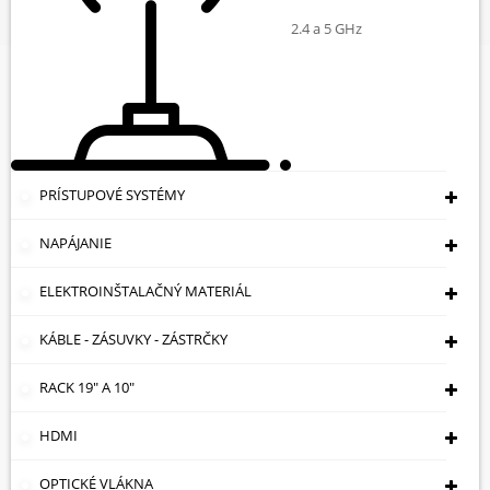
W
2.4 a 5 GHz
PRÍSTUPOVÉ SYSTÉMY
NAPÁJANIE
ELEKTROINŠTALAČNÝ MATERIÁL
KÁBLE - ZÁSUVKY - ZÁSTRČKY
RACK 19" A 10"
HDMI
NAPÁJANIE PO KRÚTENEJ
OPTICKÉ VLÁKNA