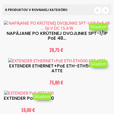
6 PRODUKTOV V ROVNAKEJ KATEGÓRII:
Skladom
NAPÁJANIE PO KRÚTENEJ DVOJLINKE SPT-1/1P
PoE 48...
28,75 €
Skladom
EXTENDER ETHERNET+PoE ETH-ETH500-SET
ATTE
75,80 €
Skladom
EXTENDER PoE PFT1320
19,00 €