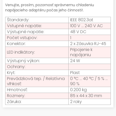
Venujte, prosím, pozornosť správnemu chladeniu
napájacieho adaptéru počas jeho činnosti!.
Štandardy:
IEEE 802.3at
Vstupné napätie:
100 V ... 240 V AC
Výstupné napätie:
48 V DC
Počet vstupov:
1
Konektor:
2 x Zásuvka RJ-45
Pripojenie k
LED indikátory:
napájaniu
Výstupný výkon:
24 W
Ochrany:
Kryt:
Plast
Prevádzková tep. / Relatívna
0 °C ... 40 °C / 5 % ...
vlhkosť:
90 %
Hmotnosť:
0.200 kg
Rozmery:
85 x 44 x 30 mm
Záruka:
2 roky