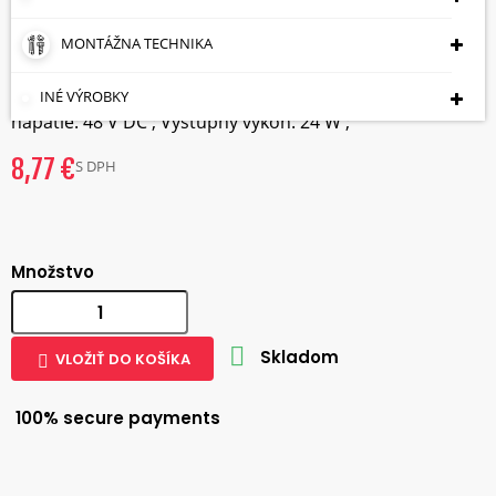
DVOJLINKE POE-48/NX 48 V DC 24
W
MONTÁŽNA TECHNIKA
POE-48/NX napája zariadenie pomocou technológie
INÉ VÝROBKY
PoE;Vstupné napätie: 100 V ... 240 V AC ; Výstupné
napätie: 48 V DC ; Výstupný výkon: 24 W ;
8,77 €
S DPH
Množstvo

Skladom
VLOŽIŤ DO KOŠÍKA

100% secure payments