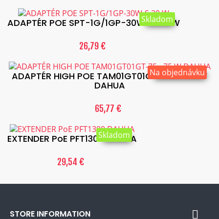
Skladom
ADAPTÉR POE SPT-1G/1GP-30W-S 30 W
26,79 €
Na objednávku
ADAPTÉR HIGH POE TAM01GT01GT-75 - 75 W
DAHUA
65,77 €
Skladom
EXTENDER PoE PFT1300 DAHUA
29,54 €
STORE INFORMATION
