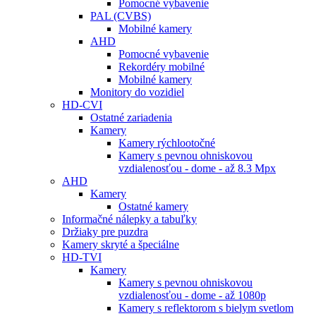
Pomocné vybavenie
PAL (CVBS)
Mobilné kamery
AHD
Pomocné vybavenie
Rekordéry mobilné
Mobilné kamery
Monitory do vozidiel
HD-CVI
Ostatné zariadenia
Kamery
Kamery rýchlootočné
Kamery s pevnou ohniskovou
vzdialenosťou - dome - až 8.3 Mpx
AHD
Kamery
Ostatné kamery
Informačné nálepky a tabuľky
Držiaky pre puzdra
Kamery skryté a špeciálne
HD-TVI
Kamery
Kamery s pevnou ohniskovou
vzdialenosťou - dome - až 1080p
Kamery s reflektorom s bielym svetlom