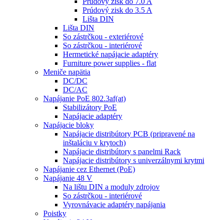
Prúdový zisk do 7.0 A
Prúdový zisk do 3.5 A
Lišta DIN
Lišta DIN
So zástrčkou - exteriérové
So zástrčkou - interiérové
Hermetické napájacie adaptéry
Furniture power supplies - flat
Meniče napätia
DC/DC
DC/AC
Napájanie PoE 802.3af(at)
Stabilizátory PoE
Napájacie adaptéry
Napájacie bloky
Napájacie distribútory PCB (pripravené na
inštaláciu v krytoch)
Napájacie distribútory s panelmi Rack
Napájacie distribútory s univerzálnymi krytmi
Napájanie cez Ethernet (PoE)
Napájanie 48 V
Na lištu DIN a moduly zdrojov
So zástrčkou - interiérové
Vyrovnávacie adaptéry napájania
Poistky