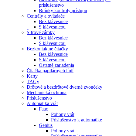
príslušenstvo
Bránky kontroly prístupu
Centrály a ovládače
Bez klávesnice
S klávesnicou
Šifrové zámky
Bez klávesnice
S klávesnicou
Bezkontaktné čítačky
Bez klávesnice
S klávesnicou
Ostatné zariadenia
Čítačka papilárnych línií
Karty
TAGy
Drôtové a bezdrôtové dverné zvončeky
Mechanická ochrana
Príslušenstvo
Automatika vrát
Faac
Pohony vrát
Príslušenstvo k automatike
Genius
Pohony vrát