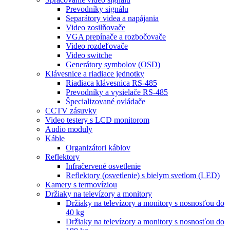
Prevodníky signálu
Separátory videa a napájania
Video zosilňovače
VGA prepínače a rozbočovače
Video rozdeľovače
Video switche
Generátory symbolov (OSD)
Klávesnice a riadiace jednotky
Riadiaca klávesnica RS-485
Prevodníky a vysielače RS-485
Špecializované ovládače
CCTV zásuvky
Video testery s LCD monitorom
Audio moduly
Káble
Organizátori káblov
Reflektory
Infračervené osvetlenie
Reflektory (osvetlenie) s bielym svetlom (LED)
Kamery s termovíziou
Držiaky na televízory a monitory
Držiaky na televízory a monitory s nosnosťou do
40 kg
Držiaky na televízory a monitory s nosnosťou do