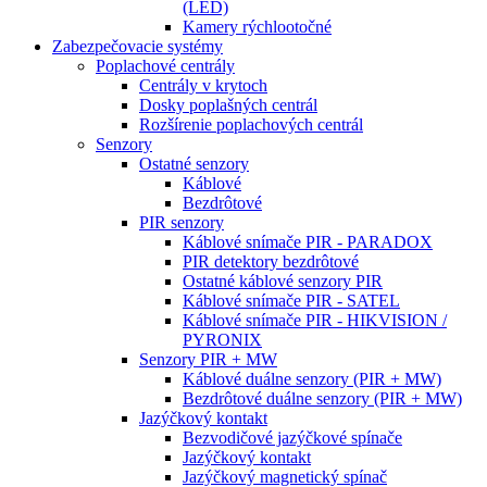
(LED)
Kamery rýchlootočné
Zabezpečovacie systémy
Poplachové centrály
Centrály v krytoch
Dosky poplašných centrál
Rozšírenie poplachových centrál
Senzory
Ostatné senzory
Káblové
Bezdrôtové
PIR senzory
Káblové snímače PIR - PARADOX
PIR detektory bezdrôtové
Ostatné káblové senzory PIR
Káblové snímače PIR - SATEL
Káblové snímače PIR - HIKVISION /
PYRONIX
Senzory PIR + MW
Káblové duálne senzory (PIR + MW)
Bezdrôtové duálne senzory (PIR + MW)
Jazýčkový kontakt
Bezvodičové jazýčkové spínače
Jazýčkový kontakt
Jazýčkový magnetický spínač