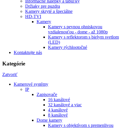
Informačné nálepky a tabuľky
Držiaky pre puzdra
Kamery skryté a špeciálne
HD-TVI
Kamery
Kamery s pevnou ohniskovou
vzdialenosťou - dome - až 1080p
Kamery s reflektorom s bielym svetlom
(LED)
Kamery rýchlootočné
Kontaktujte nás
Kategórie
Zatvoriť
Kamerové systémy
IP
Zapisovače
16 kanálové
32 kanálové a viac
4 kanálové
8 kanálové
Dome kamery
Kamery s objektívom s premenlivou