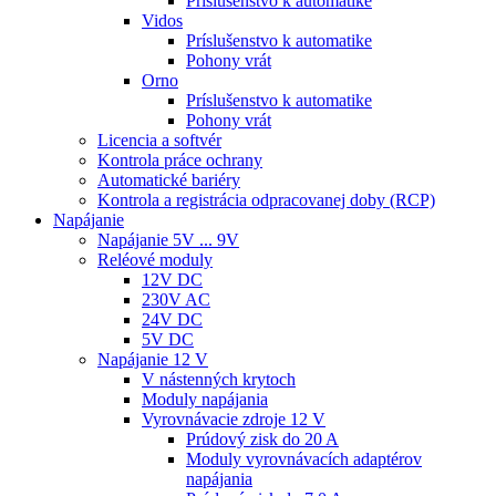
Príslušenstvo k automatike
Vidos
Príslušenstvo k automatike
Pohony vrát
Orno
Príslušenstvo k automatike
Pohony vrát
Licencia a softvér
Kontrola práce ochrany
Automatické bariéry
Kontrola a registrácia odpracovanej doby (RCP)
Napájanie
Napájanie 5V ... 9V
Reléové moduly
12V DC
230V AC
24V DC
5V DC
Napájanie 12 V
V nástenných krytoch
Moduly napájania
Vyrovnávacie zdroje 12 V
Prúdový zisk do 20 A
Moduly vyrovnávacích adaptérov
napájania