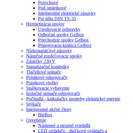
Povrchové
Pod omietkové
Inteligentné elektrické zásuvky
Pre lištu DIN TS-35
Hermetizácia spojov
Utesňovacie prípravky
Odbočné spojky Gelbox
Priechodzie spojky Gelbox
Pripojovacia krabica Gelbox
Nízkonapäťové zásuvky
Nástrčné rozdeľovacie spojky
Zástrčky 230 V
Signalizačné kontrolky
Tlačidlové spínače
Poistkové odpojovače
Poistkové vložky
Spájkovacie vybavenie
Izolačné spínače-odpojovače
Počítadlá - kalkulačky spotreby elektrickej energie
Stýkače
Inteligentné akčné členy
BleBox
Osvetlenie
Nástenné a stropné svietidlá
LED ovládače - diaľkové ovládače a