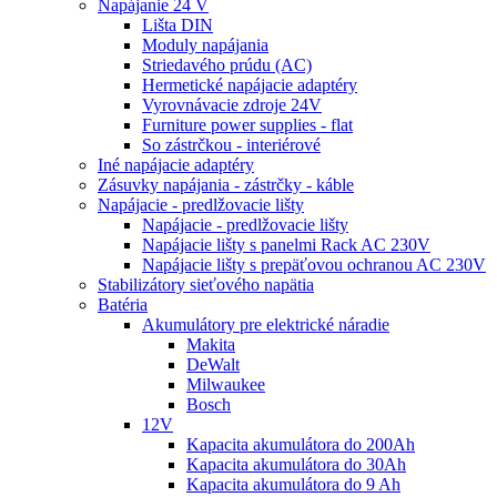
Napájanie 24 V
Lišta DIN
Moduly napájania
Striedavého prúdu (AC)
Hermetické napájacie adaptéry
Vyrovnávacie zdroje 24V
Furniture power supplies - flat
So zástrčkou - interiérové
Iné napájacie adaptéry
Zásuvky napájania - zástrčky - káble
Napájacie - predlžovacie lišty
Napájacie - predlžovacie lišty
Napájacie lišty s panelmi Rack AC 230V
Napájacie lišty s prepäťovou ochranou AC 230V
Stabilizátory sieťového napätia
Batéria
Akumulátory pre elektrické náradie
Makita
DeWalt
Milwaukee
Bosch
12V
Kapacita akumulátora do 200Ah
Kapacita akumulátora do 30Ah
Kapacita akumulátora do 9 Ah