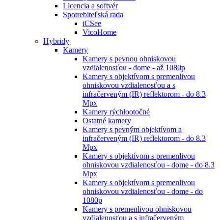
Licencia a softvér
Spotrebiteľská rada
iCSee
VicoHome
Hybridy
Kamery
Kamery s pevnou ohniskovou
vzdialenosťou - dome - až 1080p
Kamery s objektívom s premenlivou
ohniskovou vzdialenosťou a s
infračerveným (IR) reflektorom - do 8.3
Mpx
Kamery rýchlootočné
Ostatné kamery
Kamery s pevným objektívom a
infračerveným (IR) reflektorom - do 8.3
Mpx
Kamery s objektívom s premenlivou
ohniskovou vzdialenosťou - dome - do 8.3
Mpx
Kamery s objektívom s premenlivou
ohniskovou vzdialenosťou - dome - do
1080p
Kamery s premenlivou ohniskovou
vzdialenosťou a s infračerveným