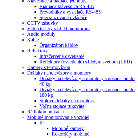
Klávesnice a riadiace jednotky
Riadiaca klávesnica RS-485
Prevodníky a vysielače RS-485
Špecializované ovládače
CCTV zásuvky
Video testery s LCD monitorom
Audio moduly
Káble
Organizátori káblov
Reflektory
Infračervené osvetlenie
Reflektory (osvetlenie) s bielym svetlom (LED)
Kamery s termovíziou
Držiaky na televízory a monitory
Držiaky na televízory a monitory s nosnosťou do
40 kg
Držiaky na televízory a monitory s nosnosťou do
180 kg
Stolové držiaky na monitory
Voľne stojace rukoväte
Rádiokomunikácia
Mobilné monitorovanie vozidiel
IP
Mobilné kamery
Rekordéry mobilné