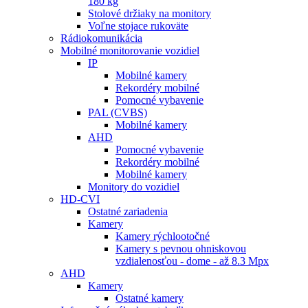
180 kg
Stolové držiaky na monitory
Voľne stojace rukoväte
Rádiokomunikácia
Mobilné monitorovanie vozidiel
IP
Mobilné kamery
Rekordéry mobilné
Pomocné vybavenie
PAL (CVBS)
Mobilné kamery
AHD
Pomocné vybavenie
Rekordéry mobilné
Mobilné kamery
Monitory do vozidiel
HD-CVI
Ostatné zariadenia
Kamery
Kamery rýchlootočné
Kamery s pevnou ohniskovou
vzdialenosťou - dome - až 8.3 Mpx
AHD
Kamery
Ostatné kamery