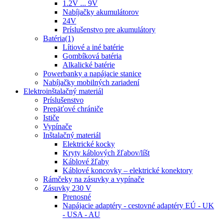
1.2V ... 9V
Nabíjačky akumulátorov
24V
Príslušenstvo pre akumulátory
Batéria(1)
Lítiové a iné batérie
Gombíková batéria
Alkalické batérie
Powerbanky a napájacie stanice
Nabíjačky mobilných zariadení
Elektroinštalačný materiál
Príslušenstvo
Prepäťové chrániče
Ističe
Vypínače
Inštalačný materiál
Elektrické kocky
Kryty káblových žľabov/líšt
Káblové žľaby
Káblové koncovky – elektrické konektory
Rámčeky na zásuvky a vypínače
Zásuvky 230 V
Prenosné
Napájacie adaptéry - cestovné adaptéry EÚ - UK
- USA - AU