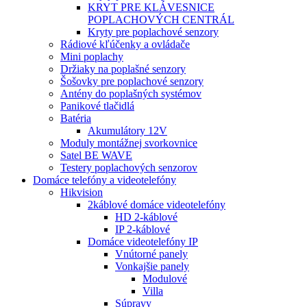
KRYT PRE KLÁVESNICE
POPLACHOVÝCH CENTRÁL
Kryty pre poplachové senzory
Rádiové kľúčenky a ovládače
Mini poplachy
Držiaky na poplašné senzory
Šošovky pre poplachové senzory
Antény do poplašných systémov
Panikové tlačidlá
Batéria
Akumulátory 12V
Moduly montážnej svorkovnice
Satel BE WAVE
Testery poplachových senzorov
Domáce telefóny a videotelefóny
Hikvision
2káblové domáce videotelefóny
HD 2-káblové
IP 2-káblové
Domáce videotelefóny IP
Vnútorné panely
Vonkajšie panely
Modulové
Villa
Súpravy