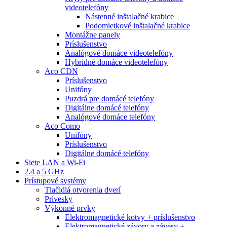
videotelefóny
Nástenné inštalačné krabice
Podomietkové inštalačné krabice
Montážne panely
Príslušenstvo
Analógové domáce videotelefóny
Hybridné domáce videotelefóny
Aco CDN
Príslušenstvo
Unifóny
Puzdrá pre domácé telefóny
Digitálne domácé telefóny
Analógové domáce telefóny
Aco Como
Unifóny
Príslušenstvo
Digitálne domácé telefóny
Siete LAN a Wi-Fi
2.4 a 5 GHz
Prístupové systémy
Tlačidlá otvorenia dverí
Prívesky
Výkonné prvky
Elektromagnetické kotvy + príslušenstvo
Elektromagnetické závory a závesy +