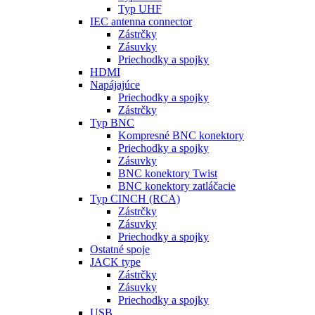
Typ UHF
IEC antenna connector
Zástrčky
Zásuvky
Priechodky a spojky
HDMI
Napájajúce
Priechodky a spojky
Zástrčky
Typ BNC
Kompresné BNC konektory
Priechodky a spojky
Zásuvky
BNC konektory Twist
BNC konektory zatláčacie
Typ CINCH (RCA)
Zástrčky
Zásuvky
Priechodky a spojky
Ostatné spoje
JACK type
Zástrčky
Zásuvky
Priechodky a spojky
USB