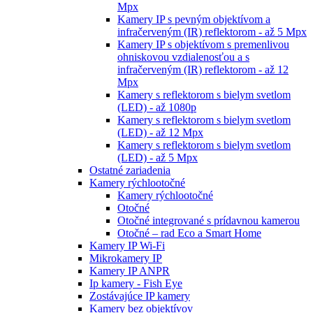
Mpx
Kamery IP s pevným objektívom a
infračerveným (IR) reflektorom - až 5 Mpx
Kamery IP s objektívom s premenlivou
ohniskovou vzdialenosťou a s
infračerveným (IR) reflektorom - až 12
Mpx
Kamery s reflektorom s bielym svetlom
(LED) - až 1080p
Kamery s reflektorom s bielym svetlom
(LED) - až 12 Mpx
Kamery s reflektorom s bielym svetlom
(LED) - až 5 Mpx
Ostatné zariadenia
Kamery rýchlootočné
Kamery rýchlootočné
Otočné
Otočné integrované s prídavnou kamerou
Otočné – rad Eco a Smart Home
Kamery IP Wi-Fi
Mikrokamery IP
Kamery IP ANPR
Ip kamery - Fish Eye
Zostávajúce IP kamery
Kamery bez objektívov