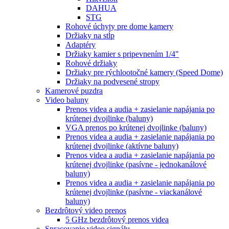
DAHUA
STG
Rohové úchyty pre dome kamery
Držiaky na stĺp
Adaptéry
Držiaky kamier s pripevnením 1/4"
Rohové držiaky
Držiaky pre rýchlootočné kamery (Speed Dome)
Držiaky na podvesené stropy
Kamerové puzdra
Video baluny
Prenos videa a audia + zasielanie napájania po
krútenej dvojlinke (baluny)
VGA prenos po krútenej dvojlinke (baluny)
Prenos videa a audia + zasielanie napájania po
krútenej dvojlinke (aktívne baluny)
Prenos videa a audia + zasielanie napájania po
krútenej dvojlinke (pasívne - jednokanálové
baluny)
Prenos videa a audia + zasielanie napájania po
krútenej dvojlinke (pasívne - viackanálové
baluny)
Bezdrôtový video prenos
5 GHz bezdrôtový prenos videa
Spracovanie video signálu