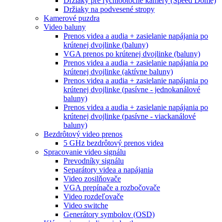
Držiaky pre rýchlootočné kamery (Speed Dome)
Držiaky na podvesené stropy
Kamerové puzdra
Video baluny
Prenos videa a audia + zasielanie napájania po
krútenej dvojlinke (baluny)
VGA prenos po krútenej dvojlinke (baluny)
Prenos videa a audia + zasielanie napájania po
krútenej dvojlinke (aktívne baluny)
Prenos videa a audia + zasielanie napájania po
krútenej dvojlinke (pasívne - jednokanálové
baluny)
Prenos videa a audia + zasielanie napájania po
krútenej dvojlinke (pasívne - viackanálové
baluny)
Bezdrôtový video prenos
5 GHz bezdrôtový prenos videa
Spracovanie video signálu
Prevodníky signálu
Separátory videa a napájania
Video zosilňovače
VGA prepínače a rozbočovače
Video rozdeľovače
Video switche
Generátory symbolov (OSD)