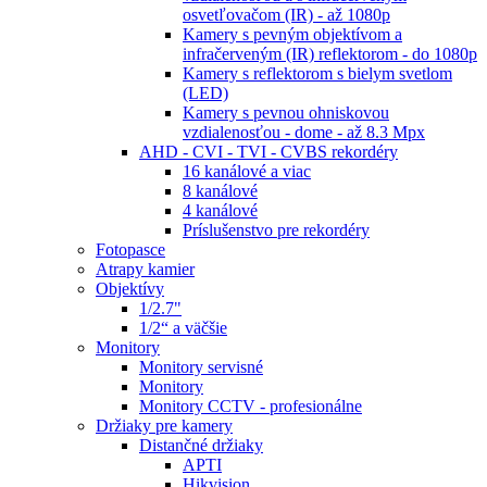
osvetľovačom (IR) - až 1080p
Kamery s pevným objektívom a
infračerveným (IR) reflektorom - do 1080p
Kamery s reflektorom s bielym svetlom
(LED)
Kamery s pevnou ohniskovou
vzdialenosťou - dome - až 8.3 Mpx
AHD - CVI - TVI - CVBS rekordéry
16 kanálové a viac
8 kanálové
4 kanálové
Príslušenstvo pre rekordéry
Fotopasce
Atrapy kamier
Objektívy
1/2.7"
1/2“ a väčšie
Monitory
Monitory servisné
Monitory
Monitory CCTV - profesionálne
Držiaky pre kamery
Distančné držiaky
APTI
Hikvision