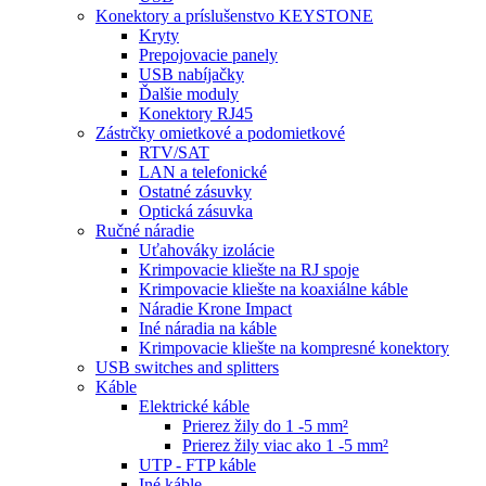
Konektory a príslušenstvo KEYSTONE
Kryty
Prepojovacie panely
USB nabíjačky
Ďalšie moduly
Konektory RJ45
Zástrčky omietkové a podomietkové
RTV/SAT
LAN a telefonické
Ostatné zásuvky
Optická zásuvka
Ručné náradie
Uťahováky izolácie
Krimpovacie kliešte na RJ spoje
Krimpovacie kliešte na koaxiálne káble
Náradie Krone Impact
Iné náradia na káble
Krimpovacie kliešte na kompresné konektory
USB switches and splitters
Káble
Elektrické káble
Prierez žily do 1 -5 mm²
Prierez žily viac ako 1 -5 mm²
UTP - FTP káble
Iné káble