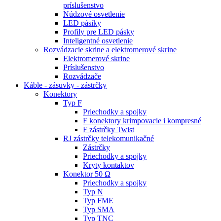
príslušenstvo
Núdzové osvetlenie
LED pásiky
Profily pre LED pásky
Inteligentné osvetlenie
Rozvádzacie skrine a elektromerové skrine
Elektromerové skrine
Príslušenstvo
Rozvádzače
Káble - zásuvky - zástrčky
Konektory
Typ F
Priechodky a spojky
F konektory krimpovacie i kompresné
F zástrčky Twist
RJ zástrčky telekomunikačné
Zástrčky
Priechodky a spojky
Kryty kontaktov
Konektor 50 Ω
Priechodky a spojky
Typ N
Typ FME
Typ SMA
Typ TNC