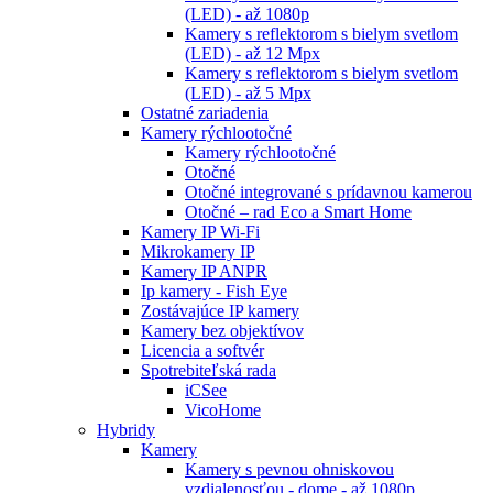
(LED) - až 1080p
Kamery s reflektorom s bielym svetlom
(LED) - až 12 Mpx
Kamery s reflektorom s bielym svetlom
(LED) - až 5 Mpx
Ostatné zariadenia
Kamery rýchlootočné
Kamery rýchlootočné
Otočné
Otočné integrované s prídavnou kamerou
Otočné – rad Eco a Smart Home
Kamery IP Wi-Fi
Mikrokamery IP
Kamery IP ANPR
Ip kamery - Fish Eye
Zostávajúce IP kamery
Kamery bez objektívov
Licencia a softvér
Spotrebiteľská rada
iCSee
VicoHome
Hybridy
Kamery
Kamery s pevnou ohniskovou
vzdialenosťou - dome - až 1080p