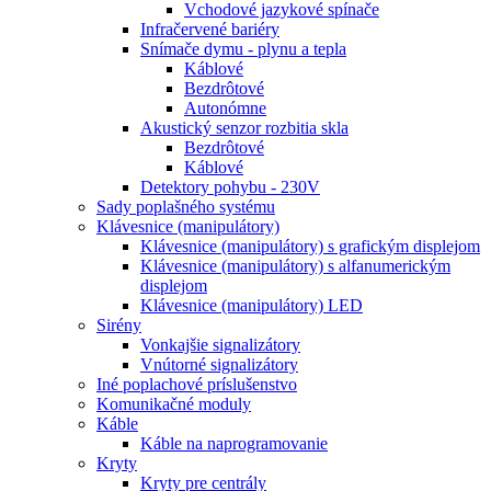
Vchodové jazykové spínače
Infračervené bariéry
Snímače dymu - plynu a tepla
Káblové
Bezdrôtové
Autonómne
Akustický senzor rozbitia skla
Bezdrôtové
Káblové
Detektory pohybu - 230V
Sady poplašného systému
Klávesnice (manipulátory)
Klávesnice (manipulátory) s grafickým displejom
Klávesnice (manipulátory) s alfanumerickým
displejom
Klávesnice (manipulátory) LED
Sirény
Vonkajšie signalizátory
Vnútorné signalizátory
Iné poplachové príslušenstvo
Komunikačné moduly
Káble
Káble na naprogramovanie
Kryty
Kryty pre centrály