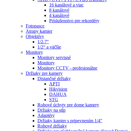
16 kanálové a viac
8 kanálové
4 kanálové
Príslušenstvo pre rekordéry
Fotopasce
Atrapy kamier
Objektívy
1/2.7"
1/2“ a väčšie
Monitory
Monitory servisné
Monitory
Monitory CCTV - profesionálne
Držiaky pre kamery
Distančné držiaky
APTI
Hikvision
DAHUA
STG
Rohové úchyty pre dome kamery
Držiaky na stĺp
Adaptéry
Držiaky kamier s pripevnením 1/4"
Rohové držiaky