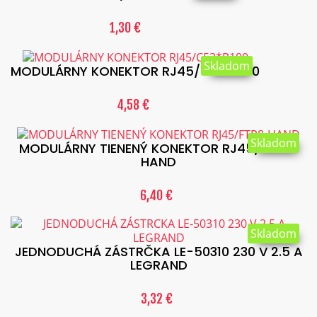
1,30 €
Skladom
MODULÁRNY KONEKTOR RJ45/C53*P100
4,58 €
Skladom
MODULÁRNY TIENENÝ KONEKTOR RJ45/FTP8-
HAND
6,40 €
Skladom
JEDNODUCHÁ ZÁSTRČKA LE-50310 230 V 2.5 A
LEGRAND
3,32 €