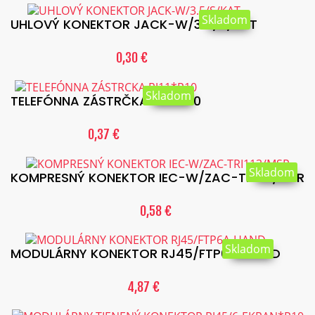
Skladom
UHLOVÝ KONEKTOR JACK-W/3.5/S/KAT
0,30 €
Skladom
TELEFÓNNA ZÁSTRČKA RJ11*P10
0,37 €
Skladom
KOMPRESNÝ KONEKTOR IEC-W/ZAC-TRI113/MSR
0,58 €
Skladom
MODULÁRNY KONEKTOR RJ45/FTP6A-HAND
4,87 €