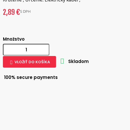
2,89 €
S DPH
Množstvo

Skladom
VLOŽIŤ DO KOŠÍKA

100% secure payments