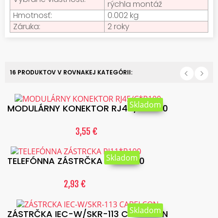
rýchla montáž
Hmotnosť:
0.002 kg
Záruka:
2 roky
16 PRODUKTOV V ROVNAKEJ KATEGÓRII:
Skladom
MODULÁRNY KONEKTOR RJ45/C*P100
3,55 €
Skladom
TELEFÓNNA ZÁSTRČKA RJ11*P100
2,93 €
Skladom
ZÁSTRČKA IEC-W/SKR-113 CABELCON