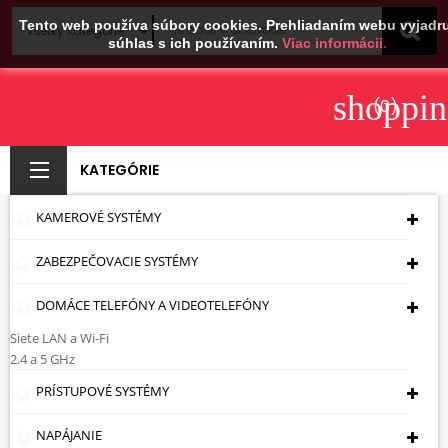
Tento web používa súbory cookies. Prehliadaním webu vyjadru
súhlas s ich používaním.
Viac informácii.
shoppin
(0)
KATEGÓRIE
KAMEROVÉ SYSTÉMY
ZÁSTRČKA
ZABEZPEČOVACIE SYSTÉMY
NAPÁJANIA WT-
55*P25
DOMÁCE TELEFÓNY A VIDEOTELEFÓNY
Siete LAN a Wi-Fi
Úvodná Stránka
Káble - Zásuvky - Zástrčky
2.4 a 5 GHz
Konektory
RJ Zástrčky Telekomunikačné
PRÍSTUPOVÉ SYSTÉMY
Zástrčky
ZÁSTRČKA NAPÁJANIA WT-55*P25
NAPÁJANIE