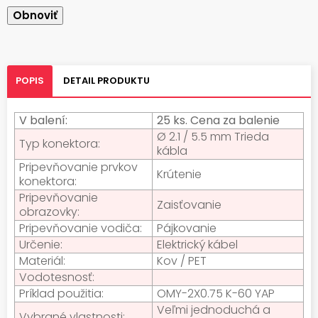
POPIS
DETAIL PRODUKTU
V balení:
25 ks. Cena za balenie
Ø 2.1 / 5.5 mm Trieda
Typ konektora:
kábla
Pripevňovanie prvkov
Krútenie
konektora:
Pripevňovanie
Zaisťovanie
obrazovky:
Pripevňovanie vodiča:
Pájkovanie
Určenie:
Elektrický kábel
Materiál:
Kov / PET
Vodotesnosť:
Príklad použitia:
OMY-2X0.75 K-60 YAP
Veľmi jednoduchá a
Vybrané vlastnosti: