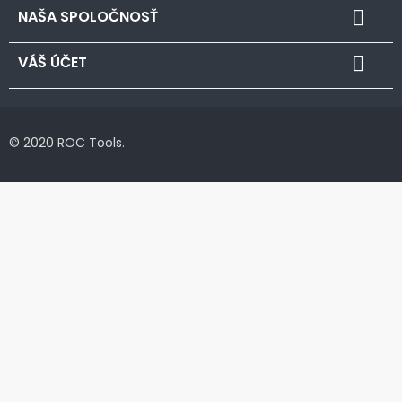
NAŠA SPOLOČNOSŤ

VÁŠ ÚČET

© 2020 ROC Tools.