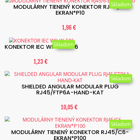
Skladom
MODULÁRNY TIENENÝ KONEKTOR RJ45/6-
EKRAN*P10
1,96 €
Skladom
KONEKTOR IEC WK-W-506
1,23 €
Skladom
SHIELDED ANGULAR MODULAR PLUG
RJ45/FTP6A-HAND-KAT
10,05 €
Skladom
MODULÁRNY TIENENÝ KONEKTOR RJ45/C6-
EKRAN*P100