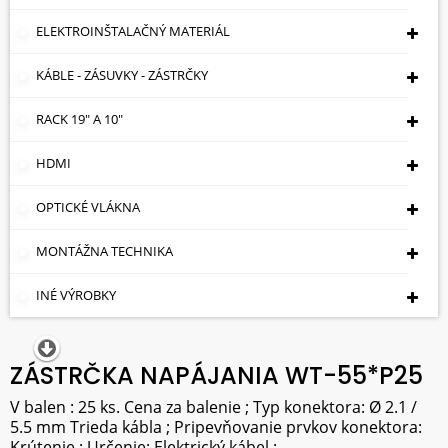
ELEKTROINŠTALAČNÝ MATERIÁL
KÁBLE - ZÁSUVKY - ZÁSTRČKY
RACK 19" A 10"
HDMI
OPTICKÉ VLÁKNA
MONTÁŽNA TECHNIKA
INÉ VÝROBKY
ZÁSTRČKA NAPÁJANIA WT-55*P25
V balen : 25 ks. Cena za balenie ; Typ konektora: Ø 2.1 /
5.5 mm Trieda kábla ; Pripevňovanie prvkov konektora:
Krútenie ; Určenie: Elektrický kábel ;