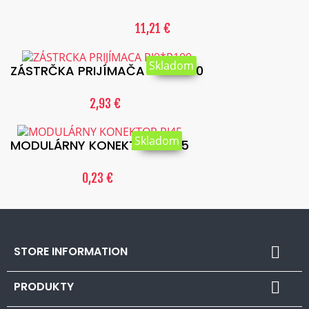
11,21 €
Skladom
ZÁSTRČKA PRIJÍMAČA RJ9*P100
2,93 €
Skladom
MODULÁRNY KONEKTOR RJ45
0,23 €
STORE INFORMATION

PRODUKTY
