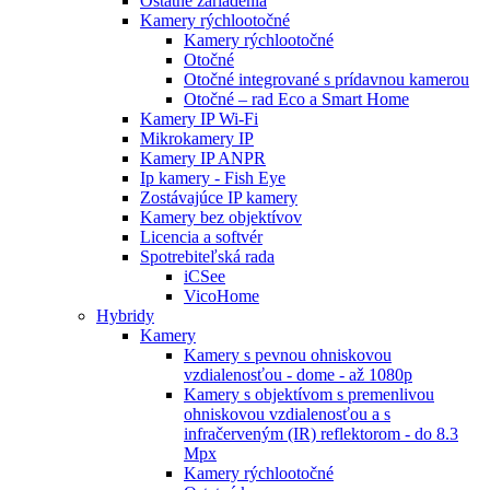
Ostatné zariadenia
Kamery rýchlootočné
Kamery rýchlootočné
Otočné
Otočné integrované s prídavnou kamerou
Otočné – rad Eco a Smart Home
Kamery IP Wi-Fi
Mikrokamery IP
Kamery IP ANPR
Ip kamery - Fish Eye
Zostávajúce IP kamery
Kamery bez objektívov
Licencia a softvér
Spotrebiteľská rada
iCSee
VicoHome
Hybridy
Kamery
Kamery s pevnou ohniskovou
vzdialenosťou - dome - až 1080p
Kamery s objektívom s premenlivou
ohniskovou vzdialenosťou a s
infračerveným (IR) reflektorom - do 8.3
Mpx
Kamery rýchlootočné