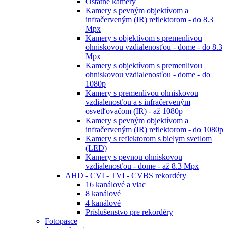
Ostatné kamery
Kamery s pevným objektívom a
infračerveným (IR) reflektorom - do 8.3
Mpx
Kamery s objektívom s premenlivou
ohniskovou vzdialenosťou - dome - do 8.3
Mpx
Kamery s objektívom s premenlivou
ohniskovou vzdialenosťou - dome - do
1080p
Kamery s premenlivou ohniskovou
vzdialenosťou a s infračerveným
osvetľovačom (IR) - až 1080p
Kamery s pevným objektívom a
infračerveným (IR) reflektorom - do 1080p
Kamery s reflektorom s bielym svetlom
(LED)
Kamery s pevnou ohniskovou
vzdialenosťou - dome - až 8.3 Mpx
AHD - CVI - TVI - CVBS rekordéry
16 kanálové a viac
8 kanálové
4 kanálové
Príslušenstvo pre rekordéry
Fotopasce