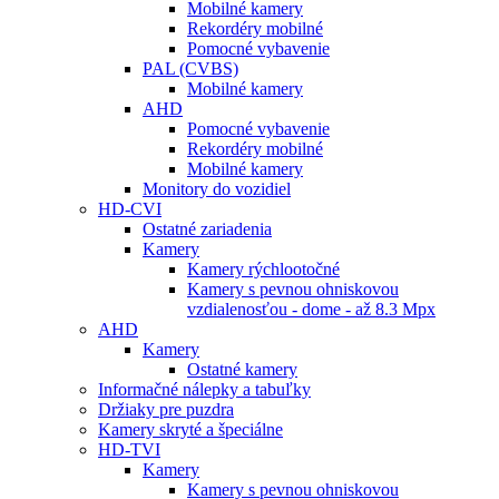
Mobilné kamery
Rekordéry mobilné
Pomocné vybavenie
PAL (CVBS)
Mobilné kamery
AHD
Pomocné vybavenie
Rekordéry mobilné
Mobilné kamery
Monitory do vozidiel
HD-CVI
Ostatné zariadenia
Kamery
Kamery rýchlootočné
Kamery s pevnou ohniskovou
vzdialenosťou - dome - až 8.3 Mpx
AHD
Kamery
Ostatné kamery
Informačné nálepky a tabuľky
Držiaky pre puzdra
Kamery skryté a špeciálne
HD-TVI
Kamery
Kamery s pevnou ohniskovou