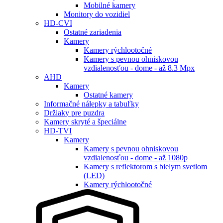
Mobilné kamery
Monitory do vozidiel
HD-CVI
Ostatné zariadenia
Kamery
Kamery rýchlootočné
Kamery s pevnou ohniskovou
vzdialenosťou - dome - až 8.3 Mpx
AHD
Kamery
Ostatné kamery
Informačné nálepky a tabuľky
Držiaky pre puzdra
Kamery skryté a špeciálne
HD-TVI
Kamery
Kamery s pevnou ohniskovou
vzdialenosťou - dome - až 1080p
Kamery s reflektorom s bielym svetlom
(LED)
Kamery rýchlootočné