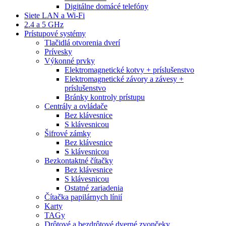
Digitálne domácé telefóny
Siete LAN a Wi-Fi
2.4 a 5 GHz
Prístupové systémy
Tlačidlá otvorenia dverí
Prívesky
Výkonné prvky
Elektromagnetické kotvy + príslušenstvo
Elektromagnetické závory a závesy +
príslušenstvo
Bránky kontroly prístupu
Centrály a ovládače
Bez klávesnice
S klávesnicou
Šifrové zámky
Bez klávesnice
S klávesnicou
Bezkontaktné čítačky
Bez klávesnice
S klávesnicou
Ostatné zariadenia
Čítačka papilárnych línií
Karty
TAGy
Drôtové a bezdrôtové dverné zvončeky