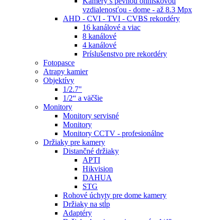
Kamery s pevnou ohniskovou
vzdialenosťou - dome - až 8.3 Mpx
AHD - CVI - TVI - CVBS rekordéry
16 kanálové a viac
8 kanálové
4 kanálové
Príslušenstvo pre rekordéry
Fotopasce
Atrapy kamier
Objektívy
1/2.7"
1/2“ a väčšie
Monitory
Monitory servisné
Monitory
Monitory CCTV - profesionálne
Držiaky pre kamery
Distančné držiaky
APTI
Hikvision
DAHUA
STG
Rohové úchyty pre dome kamery
Držiaky na stĺp
Adaptéry