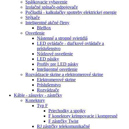
Spájkovacie vybavenie
Izolačné spínače-odpojovače
Počítadlá - kalkulačky spotreby elektrickej energie
Stýkače
Inteligentné akčné členy
BleBox
Osvetlenie
Nástenné a stropné svietidlá
LED ovládače - diaľkové ovládače a
príslušenstvo
Núdzové osvetlenie
LED pásiky
Profily pre LED pásky
Inteligentné osvetlenie
Rozvádzacie skrine a elektromerové skrine
Elektromerové skrine
Príslušenstvo
Rozvádzače
Káble - zásuvky - zástrčky
Konektory
Typ F
Priechodky a spojky
F konektory krimpovacie i kompresné
F zástrčky Twist
RJ zástrčky telekomunikačné