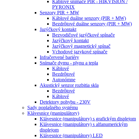
Káblové snímače PIR - HIKVISION /
PYRONIX
Senzory PIR + MW
Káblové duálne senzory (PIR + MW)
Bezdrôtové duálne senzory (PIR + MW)
Jazýčkový kontakt
Bezvodičové jazýčkové spínače
Jazýčkový kontakt
Jazýčkový magnetický spínač
Vchodové jazykové spínače
Infračervené bariéry
Snímače dymu - plynu a tepla
Káblové
Bezdrôtové
Autonómne
Akustický senzor rozbitia skla
Bezdrôtové
Káblové
Detektory pohybu - 230V
Sady poplašného systému
Klávesnice (manipulátory)
Klávesnice (manipulátory) s grafickým displejom
Klávesnice (manipulátory) s alfanumerickým
displejom
Klávesnice (manipulátory) LED