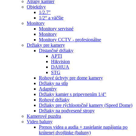
Atrapy kamier
Objektívy
1/2.7"
1/2“ a väčšie
Monitory
Monitory servisné
Monitory
Monitory CCTV - profesionálne
Držiaky pre kamery
Distančné držiaky
APTI
Hikvision
DAHUA
STG
Rohové úchyty pre dome kamery
Držiaky na stĺp
Adaptéry
Držiaky kamier s pripevnením 1/4"
Rohové držiaky
Držiaky pre rýchlootočné kamery (Speed Dome)
Držiaky na podvesené stropy
Kamerové puzdra
Video baluny
Prenos videa a audia + zasielanie napájania po
krútenej dvojlinke (baluny)