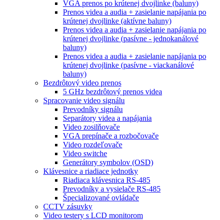
VGA prenos po krútenej dvojlinke (baluny)
Prenos videa a audia + zasielanie napájania po
krútenej dvojlinke (aktívne baluny)
Prenos videa a audia + zasielanie napájania po
krútenej dvojlinke (pasívne - jednokanálové
baluny)
Prenos videa a audia + zasielanie napájania po
krútenej dvojlinke (pasívne - viackanálové
baluny)
Bezdrôtový video prenos
5 GHz bezdrôtový prenos videa
Spracovanie video signálu
Prevodníky signálu
Separátory videa a napájania
Video zosilňovače
VGA prepínače a rozbočovače
Video rozdeľovače
Video switche
Generátory symbolov (OSD)
Klávesnice a riadiace jednotky
Riadiaca klávesnica RS-485
Prevodníky a vysielače RS-485
Špecializované ovládače
CCTV zásuvky
Video testery s LCD monitorom