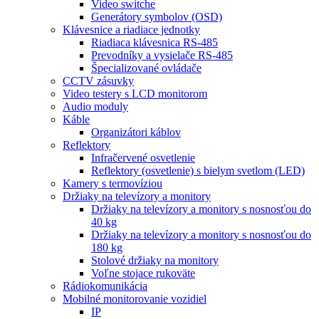
Video switche
Generátory symbolov (OSD)
Klávesnice a riadiace jednotky
Riadiaca klávesnica RS-485
Prevodníky a vysielače RS-485
Špecializované ovládače
CCTV zásuvky
Video testery s LCD monitorom
Audio moduly
Káble
Organizátori káblov
Reflektory
Infračervené osvetlenie
Reflektory (osvetlenie) s bielym svetlom (LED)
Kamery s termovíziou
Držiaky na televízory a monitory
Držiaky na televízory a monitory s nosnosťou do
40 kg
Držiaky na televízory a monitory s nosnosťou do
180 kg
Stolové držiaky na monitory
Voľne stojace rukoväte
Rádiokomunikácia
Mobilné monitorovanie vozidiel
IP