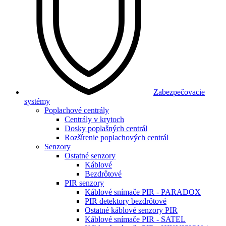
Zabezpečovacie
systémy
Poplachové centrály
Centrály v krytoch
Dosky poplašných centrál
Rozšírenie poplachových centrál
Senzory
Ostatné senzory
Káblové
Bezdrôtové
PIR senzory
Káblové snímače PIR - PARADOX
PIR detektory bezdrôtové
Ostatné káblové senzory PIR
Káblové snímače PIR - SATEL