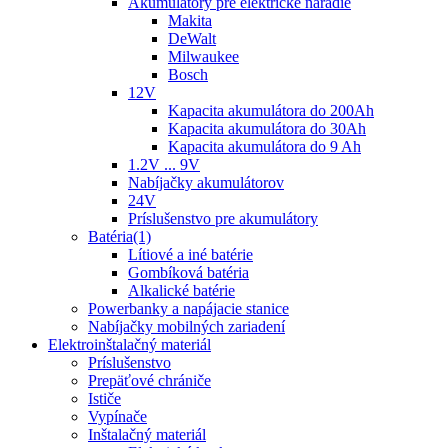
Akumulátory pre elektrické náradie
Makita
DeWalt
Milwaukee
Bosch
12V
Kapacita akumulátora do 200Ah
Kapacita akumulátora do 30Ah
Kapacita akumulátora do 9 Ah
1.2V ... 9V
Nabíjačky akumulátorov
24V
Príslušenstvo pre akumulátory
Batéria(1)
Lítiové a iné batérie
Gombíková batéria
Alkalické batérie
Powerbanky a napájacie stanice
Nabíjačky mobilných zariadení
Elektroinštalačný materiál
Príslušenstvo
Prepäťové chrániče
Ističe
Vypínače
Inštalačný materiál