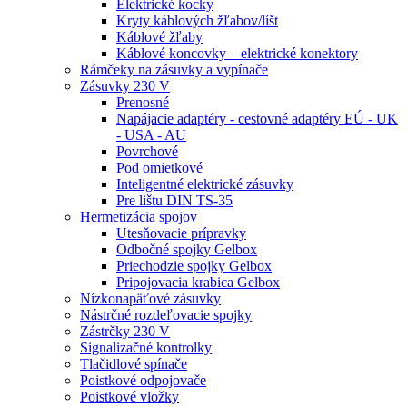
Elektrické kocky
Kryty káblových žľabov/líšt
Káblové žľaby
Káblové koncovky – elektrické konektory
Rámčeky na zásuvky a vypínače
Zásuvky 230 V
Prenosné
Napájacie adaptéry - cestovné adaptéry EÚ - UK
- USA - AU
Povrchové
Pod omietkové
Inteligentné elektrické zásuvky
Pre lištu DIN TS-35
Hermetizácia spojov
Utesňovacie prípravky
Odbočné spojky Gelbox
Priechodzie spojky Gelbox
Pripojovacia krabica Gelbox
Nízkonapäťové zásuvky
Nástrčné rozdeľovacie spojky
Zástrčky 230 V
Signalizačné kontrolky
Tlačidlové spínače
Poistkové odpojovače
Poistkové vložky