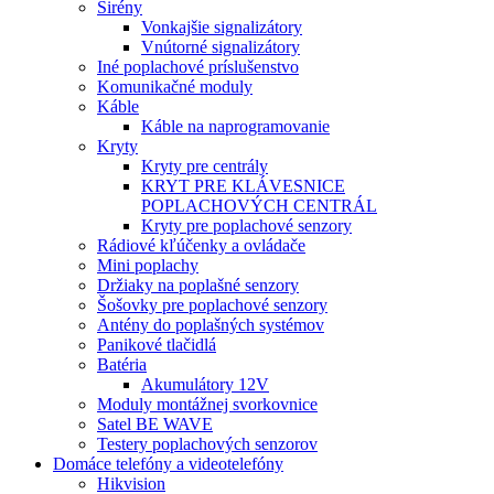
Sirény
Vonkajšie signalizátory
Vnútorné signalizátory
Iné poplachové príslušenstvo
Komunikačné moduly
Káble
Káble na naprogramovanie
Kryty
Kryty pre centrály
KRYT PRE KLÁVESNICE
POPLACHOVÝCH CENTRÁL
Kryty pre poplachové senzory
Rádiové kľúčenky a ovládače
Mini poplachy
Držiaky na poplašné senzory
Šošovky pre poplachové senzory
Antény do poplašných systémov
Panikové tlačidlá
Batéria
Akumulátory 12V
Moduly montážnej svorkovnice
Satel BE WAVE
Testery poplachových senzorov
Domáce telefóny a videotelefóny
Hikvision