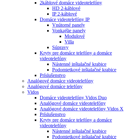
2káblové domáce videotelefóny
HD 2-káblové
IP 2-káblové
Domáce videotelefóny IP
Vnútorné panely
Vonkajšie panely
Modulové
Villa
Súpravy
Kryty pre domáce telefóny a domáce
videotelefóny
Nástenné inštalačné krabice
Podomietkové inštalačné krabice
Príslušenstvo
Analógové domáce videotelefóny
Analógové domáce telefóny
Vidos
Domáce videotelefóny Vidos Duo
Analógové domáce videotelefóny
Analógové domáce videotelefóny Vidos X
Príslušenstvo
Kryty pre domáce telefóny a domáce
videotelefóny
Nástenné inštalačné krabice
Podomietkové inštalačné krabice