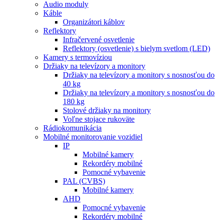
Audio moduly
Káble
Organizátori káblov
Reflektory
Infračervené osvetlenie
Reflektory (osvetlenie) s bielym svetlom (LED)
Kamery s termovíziou
Držiaky na televízory a monitory
Držiaky na televízory a monitory s nosnosťou do
40 kg
Držiaky na televízory a monitory s nosnosťou do
180 kg
Stolové držiaky na monitory
Voľne stojace rukoväte
Rádiokomunikácia
Mobilné monitorovanie vozidiel
IP
Mobilné kamery
Rekordéry mobilné
Pomocné vybavenie
PAL (CVBS)
Mobilné kamery
AHD
Pomocné vybavenie
Rekordéry mobilné