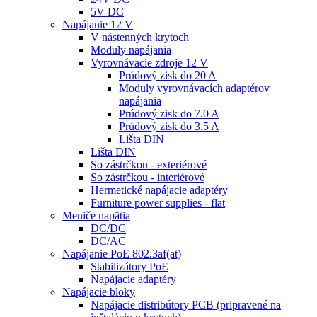
5V DC
Napájanie 12 V
V nástenných krytoch
Moduly napájania
Vyrovnávacie zdroje 12 V
Prúdový zisk do 20 A
Moduly vyrovnávacích adaptérov
napájania
Prúdový zisk do 7.0 A
Prúdový zisk do 3.5 A
Lišta DIN
Lišta DIN
So zástrčkou - exteriérové
So zástrčkou - interiérové
Hermetické napájacie adaptéry
Furniture power supplies - flat
Meniče napätia
DC/DC
DC/AC
Napájanie PoE 802.3af(at)
Stabilizátory PoE
Napájacie adaptéry
Napájacie bloky
Napájacie distribútory PCB (pripravené na