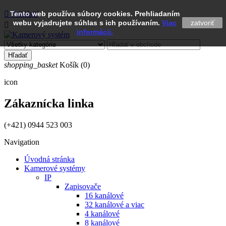

Tento web používa súbory cookies. Prehliadaním
Prihlásiť
webu vyjadrujete súhlas s ich používaním.
Viac
zatvoriť

informácii.
Hľadať
shopping_basket
Košík
(0)
icon
Zákaznícka linka
(+421) 0944 523 003
Navigation
Úvodná stránka
Kamerové systémy
IP
Zapisovače
16 kanálové
32 kanálové a viac
4 kanálové
8 kanálové