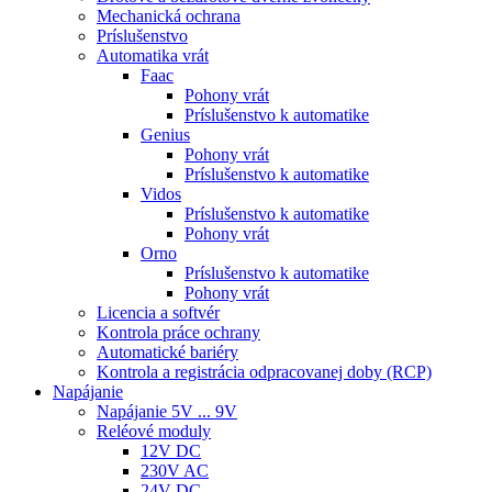
Mechanická ochrana
Príslušenstvo
Automatika vrát
Faac
Pohony vrát
Príslušenstvo k automatike
Genius
Pohony vrát
Príslušenstvo k automatike
Vidos
Príslušenstvo k automatike
Pohony vrát
Orno
Príslušenstvo k automatike
Pohony vrát
Licencia a softvér
Kontrola práce ochrany
Automatické bariéry
Kontrola a registrácia odpracovanej doby (RCP)
Napájanie
Napájanie 5V ... 9V
Reléové moduly
12V DC
230V AC
24V DC