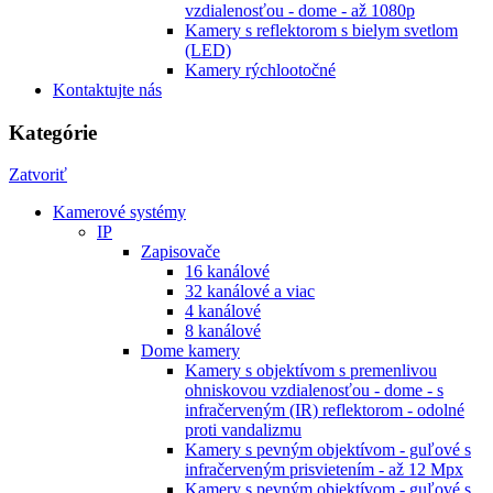
vzdialenosťou - dome - až 1080p
Kamery s reflektorom s bielym svetlom
(LED)
Kamery rýchlootočné
Kontaktujte nás
Kategórie
Zatvoriť
Kamerové systémy
IP
Zapisovače
16 kanálové
32 kanálové a viac
4 kanálové
8 kanálové
Dome kamery
Kamery s objektívom s premenlivou
ohniskovou vzdialenosťou - dome - s
infračerveným (IR) reflektorom - odolné
proti vandalizmu
Kamery s pevným objektívom - guľové s
infračerveným prisvietením - až 12 Mpx
Kamery s pevným objektívom - guľové s