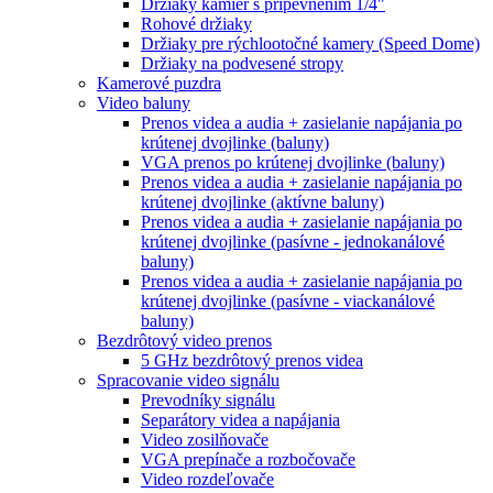
Držiaky kamier s pripevnením 1/4"
Rohové držiaky
Držiaky pre rýchlootočné kamery (Speed Dome)
Držiaky na podvesené stropy
Kamerové puzdra
Video baluny
Prenos videa a audia + zasielanie napájania po
krútenej dvojlinke (baluny)
VGA prenos po krútenej dvojlinke (baluny)
Prenos videa a audia + zasielanie napájania po
krútenej dvojlinke (aktívne baluny)
Prenos videa a audia + zasielanie napájania po
krútenej dvojlinke (pasívne - jednokanálové
baluny)
Prenos videa a audia + zasielanie napájania po
krútenej dvojlinke (pasívne - viackanálové
baluny)
Bezdrôtový video prenos
5 GHz bezdrôtový prenos videa
Spracovanie video signálu
Prevodníky signálu
Separátory videa a napájania
Video zosilňovače
VGA prepínače a rozbočovače
Video rozdeľovače