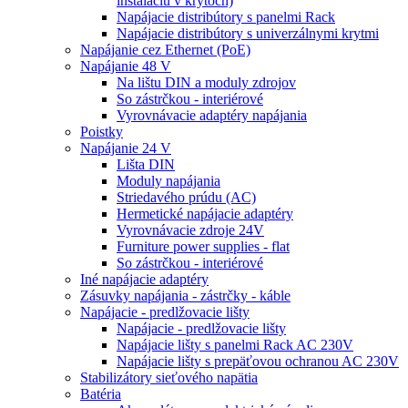
inštaláciu v krytoch)
Napájacie distribútory s panelmi Rack
Napájacie distribútory s univerzálnymi krytmi
Napájanie cez Ethernet (PoE)
Napájanie 48 V
Na lištu DIN a moduly zdrojov
So zástrčkou - interiérové
Vyrovnávacie adaptéry napájania
Poistky
Napájanie 24 V
Lišta DIN
Moduly napájania
Striedavého prúdu (AC)
Hermetické napájacie adaptéry
Vyrovnávacie zdroje 24V
Furniture power supplies - flat
So zástrčkou - interiérové
Iné napájacie adaptéry
Zásuvky napájania - zástrčky - káble
Napájacie - predlžovacie lišty
Napájacie - predlžovacie lišty
Napájacie lišty s panelmi Rack AC 230V
Napájacie lišty s prepäťovou ochranou AC 230V
Stabilizátory sieťového napätia
Batéria