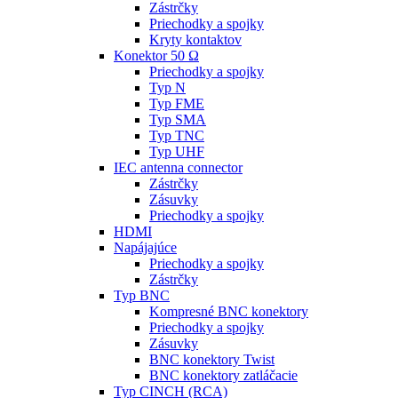
Zástrčky
Priechodky a spojky
Kryty kontaktov
Konektor 50 Ω
Priechodky a spojky
Typ N
Typ FME
Typ SMA
Typ TNC
Typ UHF
IEC antenna connector
Zástrčky
Zásuvky
Priechodky a spojky
HDMI
Napájajúce
Priechodky a spojky
Zástrčky
Typ BNC
Kompresné BNC konektory
Priechodky a spojky
Zásuvky
BNC konektory Twist
BNC konektory zatláčacie
Typ CINCH (RCA)