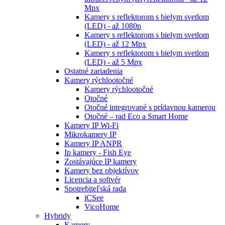
Mpx
Kamery s reflektorom s bielym svetlom
(LED) - až 1080p
Kamery s reflektorom s bielym svetlom
(LED) - až 12 Mpx
Kamery s reflektorom s bielym svetlom
(LED) - až 5 Mpx
Ostatné zariadenia
Kamery rýchlootočné
Kamery rýchlootočné
Otočné
Otočné integrované s prídavnou kamerou
Otočné – rad Eco a Smart Home
Kamery IP Wi-Fi
Mikrokamery IP
Kamery IP ANPR
Ip kamery - Fish Eye
Zostávajúce IP kamery
Kamery bez objektívov
Licencia a softvér
Spotrebiteľská rada
iCSee
VicoHome
Hybridy
Kamery