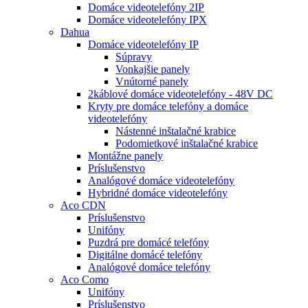
Domáce videotelefóny 2IP
Domáce videotelefóny IPX
Dahua
Domáce videotelefóny IP
Súpravy
Vonkajšie panely
Vnútorné panely
2káblové domáce videotelefóny - 48V DC
Kryty pre domáce telefóny a domáce
videotelefóny
Nástenné inštalačné krabice
Podomietkové inštalačné krabice
Montážne panely
Príslušenstvo
Analógové domáce videotelefóny
Hybridné domáce videotelefóny
Aco CDN
Príslušenstvo
Unifóny
Puzdrá pre domácé telefóny
Digitálne domácé telefóny
Analógové domáce telefóny
Aco Como
Unifóny
Príslušenstvo