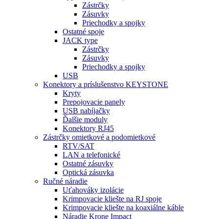
Zástrčky
Zásuvky
Priechodky a spojky
Ostatné spoje
JACK type
Zástrčky
Zásuvky
Priechodky a spojky
USB
Konektory a príslušenstvo KEYSTONE
Kryty
Prepojovacie panely
USB nabíjačky
Ďalšie moduly
Konektory RJ45
Zástrčky omietkové a podomietkové
RTV/SAT
LAN a telefonické
Ostatné zásuvky
Optická zásuvka
Ručné náradie
Uťahováky izolácie
Krimpovacie kliešte na RJ spoje
Krimpovacie kliešte na koaxiálne káble
Náradie Krone Impact