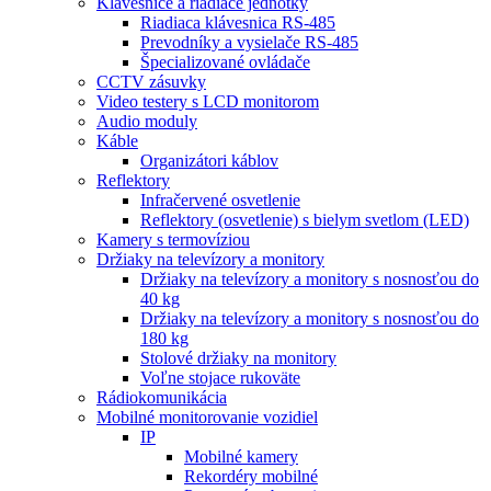
Klávesnice a riadiace jednotky
Riadiaca klávesnica RS-485
Prevodníky a vysielače RS-485
Špecializované ovládače
CCTV zásuvky
Video testery s LCD monitorom
Audio moduly
Káble
Organizátori káblov
Reflektory
Infračervené osvetlenie
Reflektory (osvetlenie) s bielym svetlom (LED)
Kamery s termovíziou
Držiaky na televízory a monitory
Držiaky na televízory a monitory s nosnosťou do
40 kg
Držiaky na televízory a monitory s nosnosťou do
180 kg
Stolové držiaky na monitory
Voľne stojace rukoväte
Rádiokomunikácia
Mobilné monitorovanie vozidiel
IP
Mobilné kamery
Rekordéry mobilné