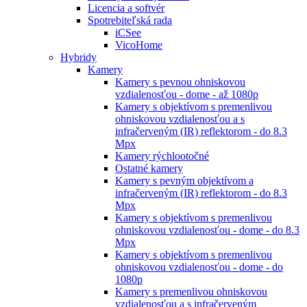
Licencia a softvér
Spotrebiteľská rada
iCSee
VicoHome
Hybridy
Kamery
Kamery s pevnou ohniskovou
vzdialenosťou - dome - až 1080p
Kamery s objektívom s premenlivou
ohniskovou vzdialenosťou a s
infračerveným (IR) reflektorom - do 8.3
Mpx
Kamery rýchlootočné
Ostatné kamery
Kamery s pevným objektívom a
infračerveným (IR) reflektorom - do 8.3
Mpx
Kamery s objektívom s premenlivou
ohniskovou vzdialenosťou - dome - do 8.3
Mpx
Kamery s objektívom s premenlivou
ohniskovou vzdialenosťou - dome - do
1080p
Kamery s premenlivou ohniskovou
vzdialenosťou a s infračerveným