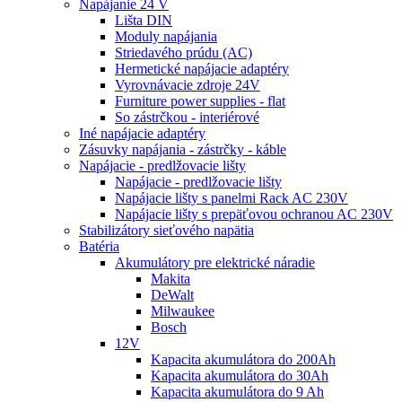
Napájanie 24 V
Lišta DIN
Moduly napájania
Striedavého prúdu (AC)
Hermetické napájacie adaptéry
Vyrovnávacie zdroje 24V
Furniture power supplies - flat
So zástrčkou - interiérové
Iné napájacie adaptéry
Zásuvky napájania - zástrčky - káble
Napájacie - predlžovacie lišty
Napájacie - predlžovacie lišty
Napájacie lišty s panelmi Rack AC 230V
Napájacie lišty s prepäťovou ochranou AC 230V
Stabilizátory sieťového napätia
Batéria
Akumulátory pre elektrické náradie
Makita
DeWalt
Milwaukee
Bosch
12V
Kapacita akumulátora do 200Ah
Kapacita akumulátora do 30Ah
Kapacita akumulátora do 9 Ah