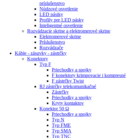
príslušenstvo
Núdzové osvetlenie
LED pásiky
Profily pre LED pásky
Inteligentné osvetlenie
Rozvádzacie skrine a elektromerové skrine
Elektromerové skrine
Príslušenstvo
Rozvádzače
Káble - zásuvky - zástrčky
Konektory
Typ F
Priechodky a spojky
F konektory krimpovacie i kompresné
F zástrčky Twist
RJ zástrčky telekomunikačné
Zástrčky
Priechodky a spojky
Kryty kontaktov
Konektor 50 Ω
Priechodky a spojky
Typ N
Typ FME
Typ SMA
Typ TNC