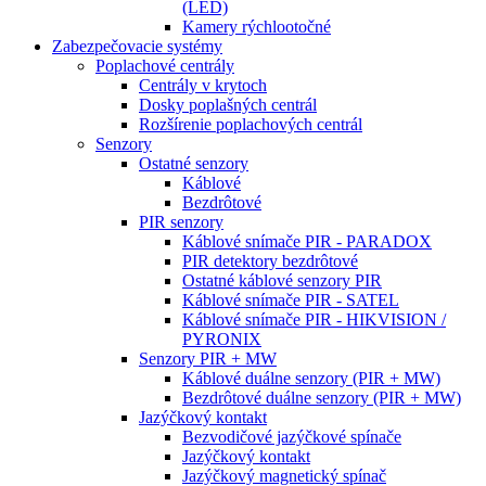
(LED)
Kamery rýchlootočné
Zabezpečovacie systémy
Poplachové centrály
Centrály v krytoch
Dosky poplašných centrál
Rozšírenie poplachových centrál
Senzory
Ostatné senzory
Káblové
Bezdrôtové
PIR senzory
Káblové snímače PIR - PARADOX
PIR detektory bezdrôtové
Ostatné káblové senzory PIR
Káblové snímače PIR - SATEL
Káblové snímače PIR - HIKVISION /
PYRONIX
Senzory PIR + MW
Káblové duálne senzory (PIR + MW)
Bezdrôtové duálne senzory (PIR + MW)
Jazýčkový kontakt
Bezvodičové jazýčkové spínače
Jazýčkový kontakt
Jazýčkový magnetický spínač