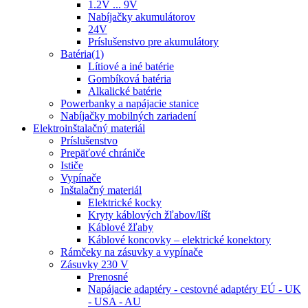
1.2V ... 9V
Nabíjačky akumulátorov
24V
Príslušenstvo pre akumulátory
Batéria(1)
Lítiové a iné batérie
Gombíková batéria
Alkalické batérie
Powerbanky a napájacie stanice
Nabíjačky mobilných zariadení
Elektroinštalačný materiál
Príslušenstvo
Prepäťové chrániče
Ističe
Vypínače
Inštalačný materiál
Elektrické kocky
Kryty káblových žľabov/líšt
Káblové žľaby
Káblové koncovky – elektrické konektory
Rámčeky na zásuvky a vypínače
Zásuvky 230 V
Prenosné
Napájacie adaptéry - cestovné adaptéry EÚ - UK
- USA - AU