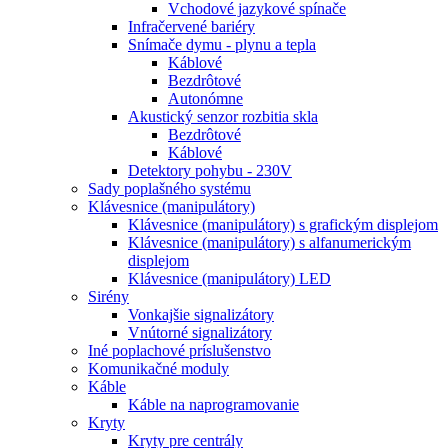
Vchodové jazykové spínače
Infračervené bariéry
Snímače dymu - plynu a tepla
Káblové
Bezdrôtové
Autonómne
Akustický senzor rozbitia skla
Bezdrôtové
Káblové
Detektory pohybu - 230V
Sady poplašného systému
Klávesnice (manipulátory)
Klávesnice (manipulátory) s grafickým displejom
Klávesnice (manipulátory) s alfanumerickým
displejom
Klávesnice (manipulátory) LED
Sirény
Vonkajšie signalizátory
Vnútorné signalizátory
Iné poplachové príslušenstvo
Komunikačné moduly
Káble
Káble na naprogramovanie
Kryty
Kryty pre centrály