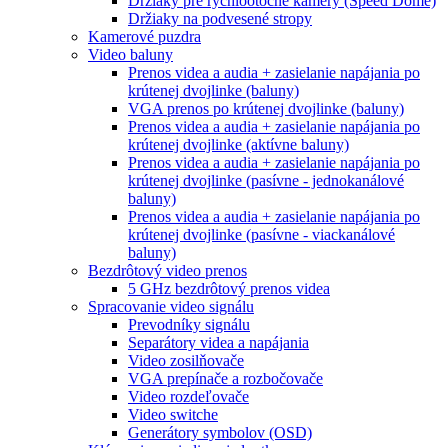
Držiaky pre rýchlootočné kamery (Speed Dome)
Držiaky na podvesené stropy
Kamerové puzdra
Video baluny
Prenos videa a audia + zasielanie napájania po
krútenej dvojlinke (baluny)
VGA prenos po krútenej dvojlinke (baluny)
Prenos videa a audia + zasielanie napájania po
krútenej dvojlinke (aktívne baluny)
Prenos videa a audia + zasielanie napájania po
krútenej dvojlinke (pasívne - jednokanálové
baluny)
Prenos videa a audia + zasielanie napájania po
krútenej dvojlinke (pasívne - viackanálové
baluny)
Bezdrôtový video prenos
5 GHz bezdrôtový prenos videa
Spracovanie video signálu
Prevodníky signálu
Separátory videa a napájania
Video zosilňovače
VGA prepínače a rozbočovače
Video rozdeľovače
Video switche
Generátory symbolov (OSD)