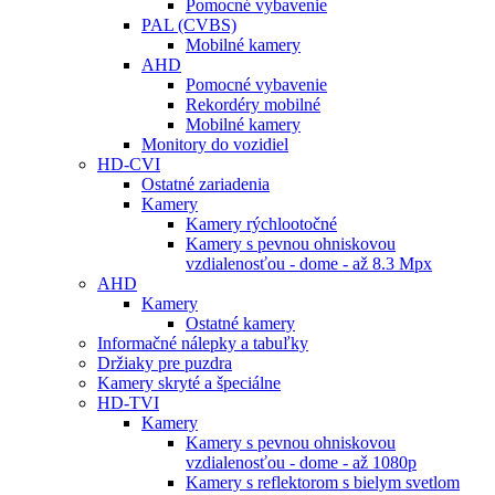
Pomocné vybavenie
PAL (CVBS)
Mobilné kamery
AHD
Pomocné vybavenie
Rekordéry mobilné
Mobilné kamery
Monitory do vozidiel
HD-CVI
Ostatné zariadenia
Kamery
Kamery rýchlootočné
Kamery s pevnou ohniskovou
vzdialenosťou - dome - až 8.3 Mpx
AHD
Kamery
Ostatné kamery
Informačné nálepky a tabuľky
Držiaky pre puzdra
Kamery skryté a špeciálne
HD-TVI
Kamery
Kamery s pevnou ohniskovou
vzdialenosťou - dome - až 1080p
Kamery s reflektorom s bielym svetlom