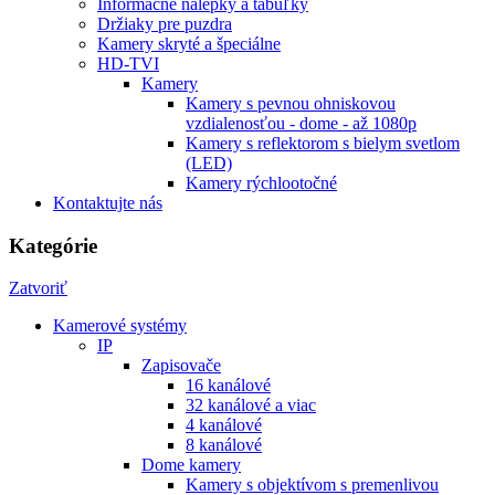
Informačné nálepky a tabuľky
Držiaky pre puzdra
Kamery skryté a špeciálne
HD-TVI
Kamery
Kamery s pevnou ohniskovou
vzdialenosťou - dome - až 1080p
Kamery s reflektorom s bielym svetlom
(LED)
Kamery rýchlootočné
Kontaktujte nás
Kategórie
Zatvoriť
Kamerové systémy
IP
Zapisovače
16 kanálové
32 kanálové a viac
4 kanálové
8 kanálové
Dome kamery
Kamery s objektívom s premenlivou