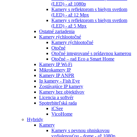
(LED) - až 1080p
Kamery s reflektorom s bielym svetlom
(LED) - až 12 Mpx
Kamery s reflektorom s bielym svetlom
(LED) - až 5 Mpx
Ostatné zariadenia
Kamery rýchlootočné
Kamery rýchlootočné
Otočné
Otočné integrované s prídavnou kamerou
Otočné – rad Eco a Smart Home
Kamery IP Wi-Fi
Mikrokamery IP
Kamery IP ANPR
Ip kamery - Fish Eye
Zostávajúce IP kamery
Kamery bez objektívov
Licencia a softvér
Spotrebiteľská rada
iCSee
VicoHome
Hybridy
Kamery
Kamery s pevnou ohniskovou
vzdialenosťou - dome - až 1080p