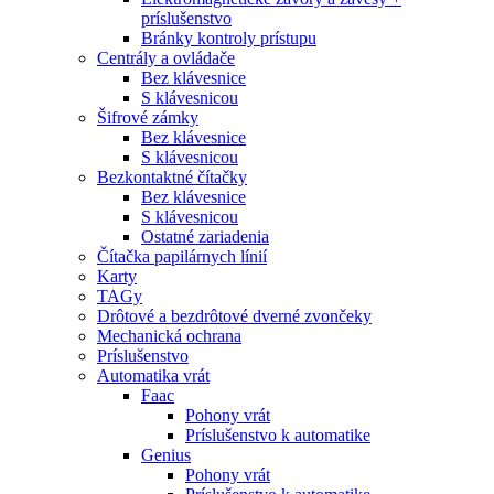
príslušenstvo
Bránky kontroly prístupu
Centrály a ovládače
Bez klávesnice
S klávesnicou
Šifrové zámky
Bez klávesnice
S klávesnicou
Bezkontaktné čítačky
Bez klávesnice
S klávesnicou
Ostatné zariadenia
Čítačka papilárnych línií
Karty
TAGy
Drôtové a bezdrôtové dverné zvončeky
Mechanická ochrana
Príslušenstvo
Automatika vrát
Faac
Pohony vrát
Príslušenstvo k automatike
Genius
Pohony vrát