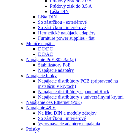
Prúdový zisk do 7.0 A
Prúdový zisk do 3.5 A
Lišta DIN
Lišta DIN
So zástrčkou - exteriérové
So zástrčkou - interiérové
Hermetické napájacie adaptéry
Furniture power supplies - flat
Meniče napätia
DC/DC
DC/AC
Napájanie PoE 802.3af(at)
Stabilizátory PoE
Napájacie adaptéry
Napájacie bloky
Napájacie distribútory PCB (pripravené na
inštaláciu v krytoch)
Napájacie distribútory s panelmi Rack
Napájacie distribútory s univerzálnymi krytmi
Napájanie cez Ethernet (PoE)
Napájanie 48 V
Na lištu DIN a moduly zdrojov
So zástrčkou - interiérové
Vyrovnávacie adaptéry napájania
Poistky