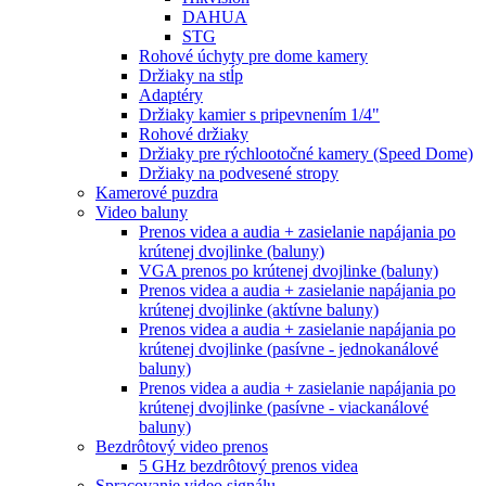
DAHUA
STG
Rohové úchyty pre dome kamery
Držiaky na stĺp
Adaptéry
Držiaky kamier s pripevnením 1/4"
Rohové držiaky
Držiaky pre rýchlootočné kamery (Speed Dome)
Držiaky na podvesené stropy
Kamerové puzdra
Video baluny
Prenos videa a audia + zasielanie napájania po
krútenej dvojlinke (baluny)
VGA prenos po krútenej dvojlinke (baluny)
Prenos videa a audia + zasielanie napájania po
krútenej dvojlinke (aktívne baluny)
Prenos videa a audia + zasielanie napájania po
krútenej dvojlinke (pasívne - jednokanálové
baluny)
Prenos videa a audia + zasielanie napájania po
krútenej dvojlinke (pasívne - viackanálové
baluny)
Bezdrôtový video prenos
5 GHz bezdrôtový prenos videa
Spracovanie video signálu