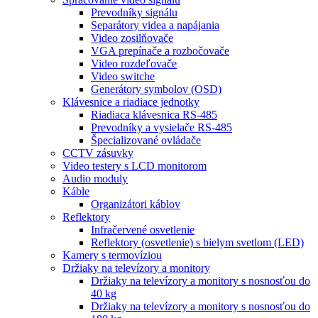
Prevodníky signálu
Separátory videa a napájania
Video zosilňovače
VGA prepínače a rozbočovače
Video rozdeľovače
Video switche
Generátory symbolov (OSD)
Klávesnice a riadiace jednotky
Riadiaca klávesnica RS-485
Prevodníky a vysielače RS-485
Špecializované ovládače
CCTV zásuvky
Video testery s LCD monitorom
Audio moduly
Káble
Organizátori káblov
Reflektory
Infračervené osvetlenie
Reflektory (osvetlenie) s bielym svetlom (LED)
Kamery s termovíziou
Držiaky na televízory a monitory
Držiaky na televízory a monitory s nosnosťou do
40 kg
Držiaky na televízory a monitory s nosnosťou do