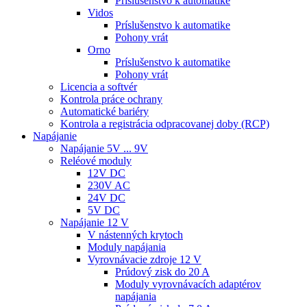
Príslušenstvo k automatike
Vidos
Príslušenstvo k automatike
Pohony vrát
Orno
Príslušenstvo k automatike
Pohony vrát
Licencia a softvér
Kontrola práce ochrany
Automatické bariéry
Kontrola a registrácia odpracovanej doby (RCP)
Napájanie
Napájanie 5V ... 9V
Reléové moduly
12V DC
230V AC
24V DC
5V DC
Napájanie 12 V
V nástenných krytoch
Moduly napájania
Vyrovnávacie zdroje 12 V
Prúdový zisk do 20 A
Moduly vyrovnávacích adaptérov
napájania