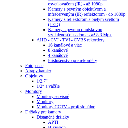
osvetľovačom (IR) - až 1080p
Kamery s pevným objektívom a
infračerveným (IR) reflektorom - do 1080p
Kamery s reflektorom s bielym svetlom
(LED)
Kamery s pevnou ohniskovou
vzdialenosťou - dome - až 8.3 Mpx
AHD - CVI - TVI - CVBS rekordéry
16 kanálové a viac
8 kanálové
4 kanálové
Príslušenstvo pre rekordéry
Fotopasce
Atrapy kamier
Objektívy
1/2.7"
1/2“ a väčšie
Monitory
Monitory servisné
Monitory
Monitory CCTV - profesionálne
Držiaky pre kamery
Distančné držiaky
APTI
Hikvision