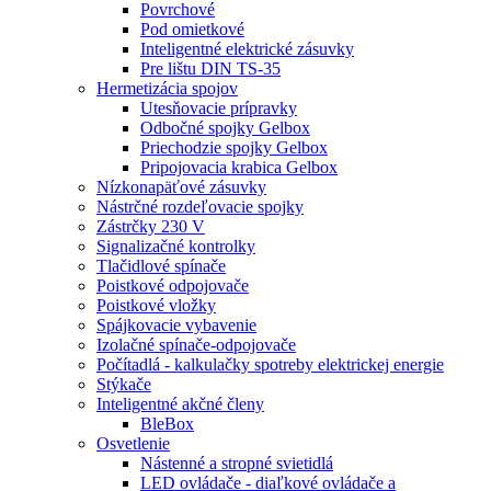
Povrchové
Pod omietkové
Inteligentné elektrické zásuvky
Pre lištu DIN TS-35
Hermetizácia spojov
Utesňovacie prípravky
Odbočné spojky Gelbox
Priechodzie spojky Gelbox
Pripojovacia krabica Gelbox
Nízkonapäťové zásuvky
Nástrčné rozdeľovacie spojky
Zástrčky 230 V
Signalizačné kontrolky
Tlačidlové spínače
Poistkové odpojovače
Poistkové vložky
Spájkovacie vybavenie
Izolačné spínače-odpojovače
Počítadlá - kalkulačky spotreby elektrickej energie
Stýkače
Inteligentné akčné členy
BleBox
Osvetlenie
Nástenné a stropné svietidlá
LED ovládače - diaľkové ovládače a