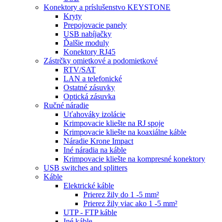
Konektory a príslušenstvo KEYSTONE
Kryty
Prepojovacie panely
USB nabíjačky
Ďalšie moduly
Konektory RJ45
Zástrčky omietkové a podomietkové
RTV/SAT
LAN a telefonické
Ostatné zásuvky
Optická zásuvka
Ručné náradie
Uťahováky izolácie
Krimpovacie kliešte na RJ spoje
Krimpovacie kliešte na koaxiálne káble
Náradie Krone Impact
Iné náradia na káble
Krimpovacie kliešte na kompresné konektory
USB switches and splitters
Káble
Elektrické káble
Prierez žily do 1 -5 mm²
Prierez žily viac ako 1 -5 mm²
UTP - FTP káble
Iné káble