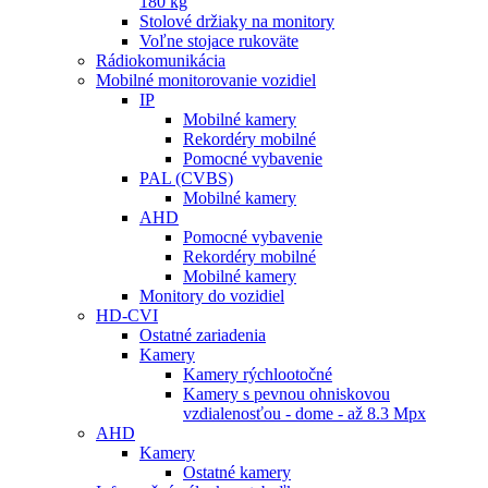
180 kg
Stolové držiaky na monitory
Voľne stojace rukoväte
Rádiokomunikácia
Mobilné monitorovanie vozidiel
IP
Mobilné kamery
Rekordéry mobilné
Pomocné vybavenie
PAL (CVBS)
Mobilné kamery
AHD
Pomocné vybavenie
Rekordéry mobilné
Mobilné kamery
Monitory do vozidiel
HD-CVI
Ostatné zariadenia
Kamery
Kamery rýchlootočné
Kamery s pevnou ohniskovou
vzdialenosťou - dome - až 8.3 Mpx
AHD
Kamery
Ostatné kamery