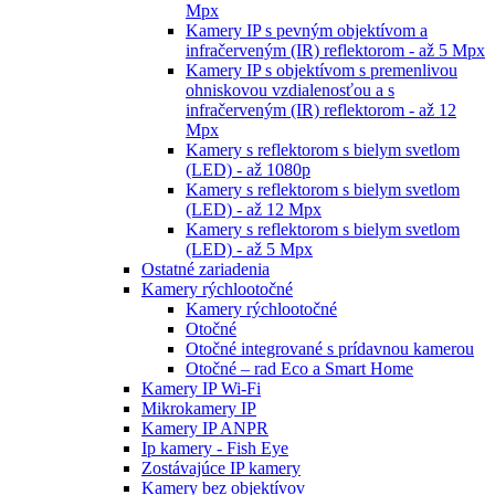
Mpx
Kamery IP s pevným objektívom a
infračerveným (IR) reflektorom - až 5 Mpx
Kamery IP s objektívom s premenlivou
ohniskovou vzdialenosťou a s
infračerveným (IR) reflektorom - až 12
Mpx
Kamery s reflektorom s bielym svetlom
(LED) - až 1080p
Kamery s reflektorom s bielym svetlom
(LED) - až 12 Mpx
Kamery s reflektorom s bielym svetlom
(LED) - až 5 Mpx
Ostatné zariadenia
Kamery rýchlootočné
Kamery rýchlootočné
Otočné
Otočné integrované s prídavnou kamerou
Otočné – rad Eco a Smart Home
Kamery IP Wi-Fi
Mikrokamery IP
Kamery IP ANPR
Ip kamery - Fish Eye
Zostávajúce IP kamery
Kamery bez objektívov