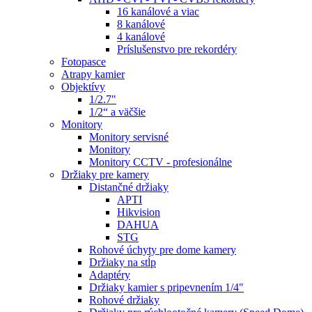
16 kanálové a viac
8 kanálové
4 kanálové
Príslušenstvo pre rekordéry
Fotopasce
Atrapy kamier
Objektívy
1/2.7"
1/2“ a väčšie
Monitory
Monitory servisné
Monitory
Monitory CCTV - profesionálne
Držiaky pre kamery
Distančné držiaky
APTI
Hikvision
DAHUA
STG
Rohové úchyty pre dome kamery
Držiaky na stĺp
Adaptéry
Držiaky kamier s pripevnením 1/4"
Rohové držiaky