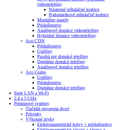
videotelefóny
Nástenné inštalačné krabice
Podomietkové inštalačné krabice
Montážne panely
Príslušenstvo
Analógové domáce videotelefóny
Hybridné domáce videotelefóny
Aco CDN
Príslušenstvo
Unifóny
Puzdrá pre domácé telefóny
Digitálne domácé telefóny
Analógové domáce telefóny
Aco Como
Unifóny
Príslušenstvo
Digitálne domácé telefóny
Siete LAN a Wi-Fi
2.4 a 5 GHz
Prístupové systémy
Tlačidlá otvorenia dverí
Prívesky
Výkonné prvky
Elektromagnetické kotvy + príslušenstvo
Elektromagnetické závory a závesy +