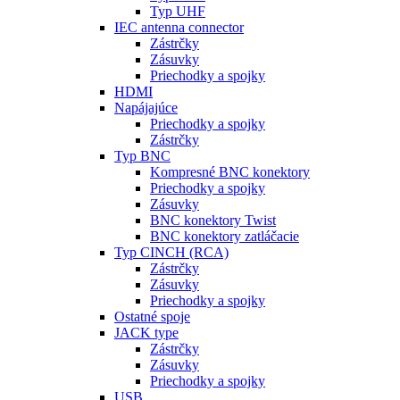
Typ UHF
IEC antenna connector
Zástrčky
Zásuvky
Priechodky a spojky
HDMI
Napájajúce
Priechodky a spojky
Zástrčky
Typ BNC
Kompresné BNC konektory
Priechodky a spojky
Zásuvky
BNC konektory Twist
BNC konektory zatláčacie
Typ CINCH (RCA)
Zástrčky
Zásuvky
Priechodky a spojky
Ostatné spoje
JACK type
Zástrčky
Zásuvky
Priechodky a spojky
USB