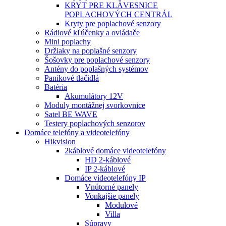
KRYT PRE KLÁVESNICE
POPLACHOVÝCH CENTRÁL
Kryty pre poplachové senzory
Rádiové kľúčenky a ovládače
Mini poplachy
Držiaky na poplašné senzory
Šošovky pre poplachové senzory
Antény do poplašných systémov
Panikové tlačidlá
Batéria
Akumulátory 12V
Moduly montážnej svorkovnice
Satel BE WAVE
Testery poplachových senzorov
Domáce telefóny a videotelefóny
Hikvision
2káblové domáce videotelefóny
HD 2-káblové
IP 2-káblové
Domáce videotelefóny IP
Vnútorné panely
Vonkajšie panely
Modulové
Villa
Súpravy