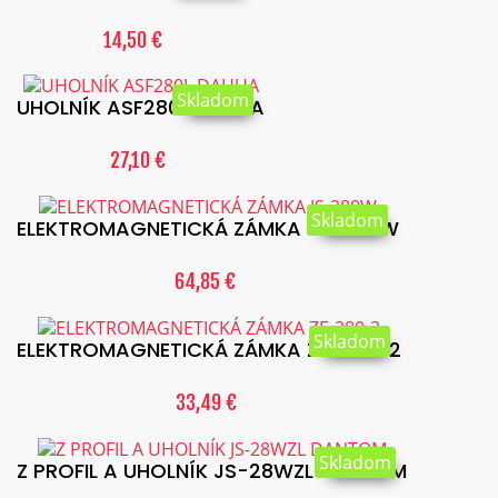
14,50 €
Skladom
UHOLNÍK ASF280L DAHUA
27,10 €
Skladom
ELEKTROMAGNETICKÁ ZÁMKA JS-280W
64,85 €
Skladom
ELEKTROMAGNETICKÁ ZÁMKA ZE-280-2
33,49 €
Skladom
Z PROFIL A UHOLNÍK JS-28WZL DANTOM