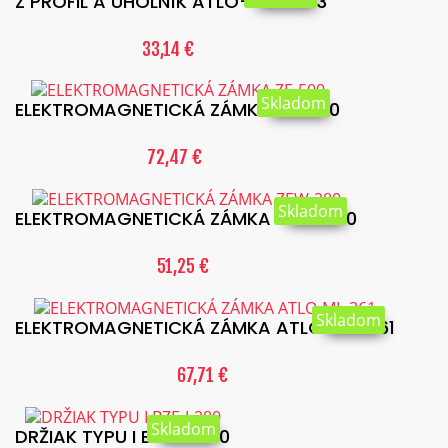
Z PROFIL A UHOLNÍK ATLO-BML-273
33,14 €
Skladom
ELEKTROMAGNETICKÁ ZÁMKA ZE-500
72,47 €
Skladom
ELEKTROMAGNETICKÁ ZÁMKA ZEW-280
51,25 €
Skladom
ELEKTROMAGNETICKÁ ZÁMKA ATLO-ML-361
67,71 €
Skladom
DRŽIAK TYPU I BZE-I-280