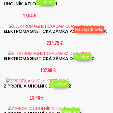
Skladom
UHOLNÍK ATLO-BML-271
17,54 €
Na objednávku
ELEKTROMAGNETICKÁ ZÁMKA ASF500A DAHUA
234,75 €
Skladom
ELEKTROMAGNETICKÁ ZÁMKA DT-1200AZ
137,99 €
Skladom
Z PROFIL A UHOLNÍK BZE-183-2
13,46 €
Skladom