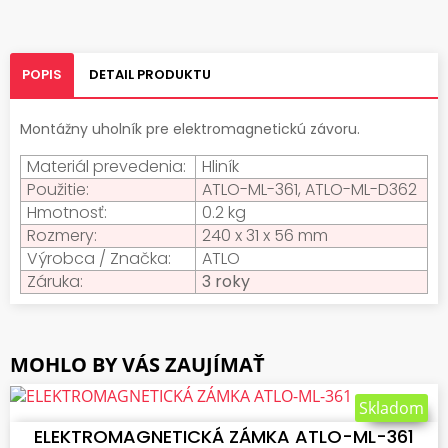
POPIS
DETAIL PRODUKTU
Montážny uholník pre elektromagnetickú závoru.
Materiál prevedenia:
Hliník
Použitie:
ATLO-ML-361, ATLO-ML-D362
Hmotnosť:
0.2 kg
Rozmery:
240 x 31 x 56 mm
Výrobca / Značka:
ATLO
Záruka:
3 roky
MOHLO BY VÁS ZAUJÍMAŤ
VLOŽIŤ DO KOŠÍKA
Skladom
ELEKTROMAGNETICKÁ ZÁMKA ATLO-ML-361