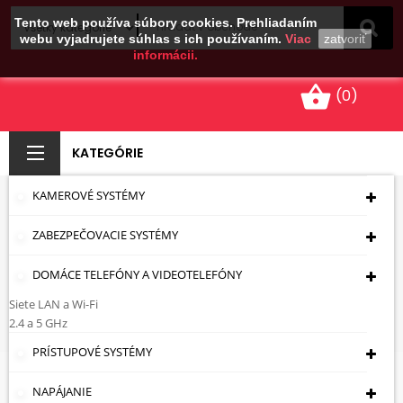
Tento web používa súbory cookies. Prehliadaním
webu vyjadrujete súhlas s ich používaním.
Viac
zatvoriť
informácii.
shopping_basket
(0)
KATEGÓRIE
KAMEROVÉ SYSTÉMY
UHOLNÍK ATLO-BML-
ZABEZPEČOVACIE SYSTÉMY
361
DOMÁCE TELEFÓNY A VIDEOTELEFÓNY
Úvodná Stránka
Prístupové Systémy
Výkonné Prvky
Elektromagnetické Kotvy +
Siete LAN a Wi-Fi
Príslušenstvo
UHOLNÍK ATLO-BML-361
2.4 a 5 GHz
PRÍSTUPOVÉ SYSTÉMY
NAPÁJANIE