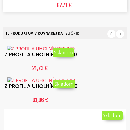
67,71 €
16 PRODUKTOV V ROVNAKEJ KATEGÓRII:
Skladom
Z PROFIL A UHOLNÍK BZE-320
21,73 €
Skladom
Z PROFIL A UHOLNÍK BZE-500
31,06 €
Skladom