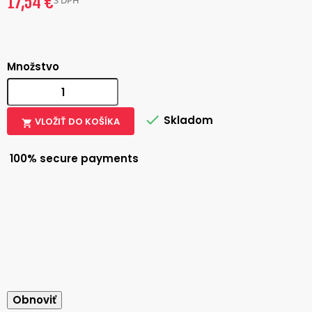
17,54 €
S DPH
Množstvo

Skladom
VLOŽIŤ DO KOŠÍKA

100% secure payments