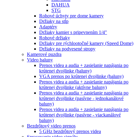
DAHUA
STG
Rohové úchyty pre dome kamery
Držiaky na stĺp
Adaptéry
Držiaky kamier s pripevnením 1/4"
Rohové držiaky
Držiaky pre rýchlootočné kamery (Speed Dome)
Držiaky na podvesené stropy
Kamerové puzdra
Video baluny
Prenos videa a audia + zasielanie napájania po
krútenej dvojlinke (baluny)
VGA prenos po krútenej dvojlinke (baluny)
Prenos videa a audia + zasielanie napájania po
krútenej dvojlinke (aktívne baluny)
Prenos videa a audia + zasielanie napájania po
krútenej dvojlinke (pasívne - jednokanálové
baluny)
Prenos videa a audia + zasielanie napájania po
krútenej dvojlinke (pasívne - viackanálové
baluny)
Bezdrôtový video prenos
5 GHz bezdrôtový prenos videa
Spracovanie video signálu