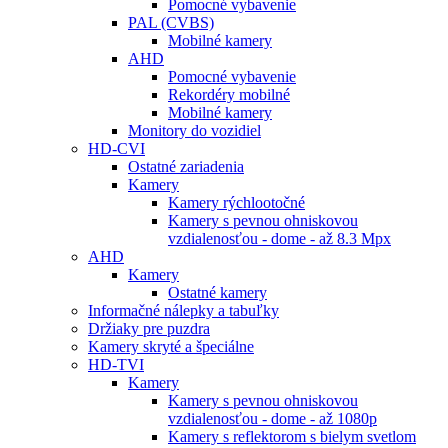
Pomocné vybavenie
PAL (CVBS)
Mobilné kamery
AHD
Pomocné vybavenie
Rekordéry mobilné
Mobilné kamery
Monitory do vozidiel
HD-CVI
Ostatné zariadenia
Kamery
Kamery rýchlootočné
Kamery s pevnou ohniskovou
vzdialenosťou - dome - až 8.3 Mpx
AHD
Kamery
Ostatné kamery
Informačné nálepky a tabuľky
Držiaky pre puzdra
Kamery skryté a špeciálne
HD-TVI
Kamery
Kamery s pevnou ohniskovou
vzdialenosťou - dome - až 1080p
Kamery s reflektorom s bielym svetlom