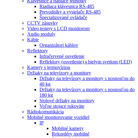
Klávesnice a riadiace jednotky
Riadiaca klávesnica RS-485
Prevodníky a vysielače RS-485
Špecializované ovládače
CCTV zásuvky
Video testery s LCD monitorom
Audio moduly
Káble
Organizátori káblov
Reflektory
Infračervené osvetlenie
Reflektory (osvetlenie) s bielym svetlom (LED)
Kamery s termovíziou
Držiaky na televízory a monitory
Držiaky na televízory a monitory s nosnosťou do
40 kg
Držiaky na televízory a monitory s nosnosťou do
180 kg
Stolové držiaky na monitory
Voľne stojace rukoväte
Rádiokomunikácia
Mobilné monitorovanie vozidiel
IP
Mobilné kamery
Rekordéry mobilné