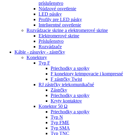
príslušenstvo
Núdzové osvetlenie
LED pásiky
Profily pre LED pásky
Inteligentné osvetlenie
Rozvádzacie skrine a elektromerové skrine
Elektromerové skrine
Príslušenstvo
Rozvádzače
Káble - zásuvky - zástrčky
Konektory
Typ F
Priechodky a spojky
F konektory krimpovacie i kompresné
F zástrčky Twist
RJ zástrčky telekomunikačné
Zástrčky
Priechodky a spojky
Kryty kontaktov
Konektor 50 Ω
Priechodky a spojky
Typ N
Typ FME
Typ SMA
Typ TNC