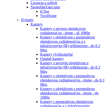
Licencia a softvér
Spotrebiteľská rada
iCSee
VicoHome
Hybridy
Kamery
Kamery s pevnou ohniskovou
vzdialenosťou - dome - až 1080p
Kamery s objektívom s premenlivou
ohniskovou vzdialenosťou a s
infračerveným (IR) reflektorom - do 8.3
Mpx
Kamery rýchlootočné
Ostatné kamery
Kamery s pevným objektívom a
infračerveným (IR) reflektorom - do 8.3
Mpx
Kamery s objektívom s premenlivou
ohniskovou vzdialenosťou - dome - do 8.3
Mpx
Kamery s objektívom s premenlivou
ohniskovou vzdialenosťou - dome - do
1080p
Kamery s premenlivou ohniskovou
vzdialenosťou a s infračerveným