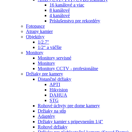
16 kanálové a viac
8 kanálové
4 kanálové
Príslušenstvo pre rekordéry
Fotopasce
Atrapy kamier
Objektívy
1/2.7"
1/2“ a väčšie
Monitory
Monitory servisné
Monitory
Monitory CCTV - profesionálne
Držiaky pre kamery
Distančné držiaky
APTI
Hikvision
DAHUA
STG
Rohové úchyty pre dome kamery
Držiaky na stĺp
Adaptéry
Držiaky kamier s pripevnením 1/4"
Rohové držiaky