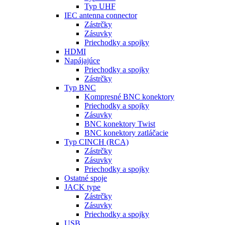
Typ UHF
IEC antenna connector
Zástrčky
Zásuvky
Priechodky a spojky
HDMI
Napájajúce
Priechodky a spojky
Zástrčky
Typ BNC
Kompresné BNC konektory
Priechodky a spojky
Zásuvky
BNC konektory Twist
BNC konektory zatláčacie
Typ CINCH (RCA)
Zástrčky
Zásuvky
Priechodky a spojky
Ostatné spoje
JACK type
Zástrčky
Zásuvky
Priechodky a spojky
USB