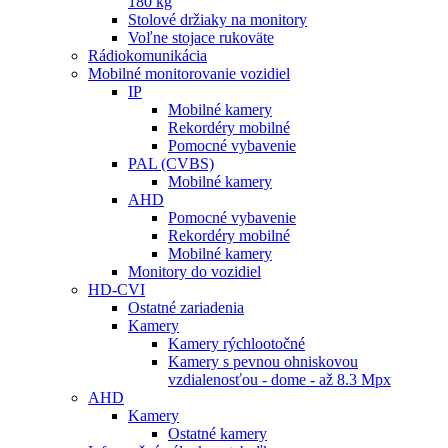
180 kg
Stolové držiaky na monitory
Voľne stojace rukoväte
Rádiokomunikácia
Mobilné monitorovanie vozidiel
IP
Mobilné kamery
Rekordéry mobilné
Pomocné vybavenie
PAL (CVBS)
Mobilné kamery
AHD
Pomocné vybavenie
Rekordéry mobilné
Mobilné kamery
Monitory do vozidiel
HD-CVI
Ostatné zariadenia
Kamery
Kamery rýchlootočné
Kamery s pevnou ohniskovou
vzdialenosťou - dome - až 8.3 Mpx
AHD
Kamery
Ostatné kamery