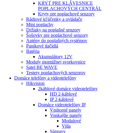
KRYT PRE KLÁVESNICE
POPLACHOVÝCH CENTRÁL
Kryty pre poplachové senzory
Rádiové kľúčenky a ovládače
Mini poplachy
Držiaky na poplašné senzory
Šošovky pre poplachové senzory
Antény do poplašných systémov
Panikové tlačidlá
Batéria
Akumulátory 12V
Moduly montážnej svorkovnice
Satel BE WAVE
Testery poplachových senzorov
Domáce telefóny a videotelefóny
Hikvision
2káblové domáce videotelefóny
HD 2-káblové
IP 2-káblové
Domáce videotelefóny IP
Vnútorné panely
Vonkajšie panely
Modulové
Villa
Súpravy