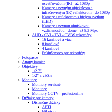
osvetľovačom (IR) - až 1080p
Kamery s pevným objektívom a
infračerveným (IR) reflektorom - do 1080p
Kamery s reflektorom s bielym svetlom
(LED)
Kamery s pevnou ohniskovou
vzdialenosťou - dome - až 8.3 Mpx
AHD - CVI - TVI - CVBS rekordéry
16 kanálové a viac
8 kanálové
4 kanálové
Príslušenstvo pre rekordéry
Fotopasce
Atrapy kamier
Objektívy
1/2.7"
1/2“ a väčšie
Monitory
Monitory servisné
Monitory
Monitory CCTV - profesionálne
Držiaky pre kamery
Distančné držiaky
APTI
Hikvision