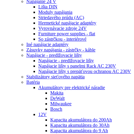
Napájanie 24 V
Lišta DIN
Moduly napájania
Striedavého prúdu (AC)
Hermetické napájacie adaptéry
Vyrovnávacie zdroje 24V
Furniture power supplies - flat
So zástrčkou - interiérové
Iné napájacie adaptéry
Zásuvky napájania - zástrčky - káble
Napájacie - predlžovacie lišty
Napájacie - predlžovacie lišty
Napájacie lišty s panelmi Rack AC 230V
Napájacie lišty s prepäťovou ochranou AC 230V
Stabilizátory sieťového napätia
Batéria
Akumulátory pre elektrické náradie
Makita
DeWalt
Milwaukee
Bosch
12V
Kapacita akumulátora do 200Ah
Kapacita akumulátora do 30Ah
Kapacita akumulátora do 9 Ah