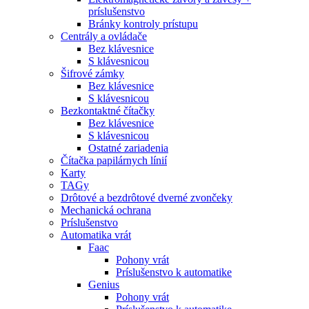
príslušenstvo
Bránky kontroly prístupu
Centrály a ovládače
Bez klávesnice
S klávesnicou
Šifrové zámky
Bez klávesnice
S klávesnicou
Bezkontaktné čítačky
Bez klávesnice
S klávesnicou
Ostatné zariadenia
Čítačka papilárnych línií
Karty
TAGy
Drôtové a bezdrôtové dverné zvončeky
Mechanická ochrana
Príslušenstvo
Automatika vrát
Faac
Pohony vrát
Príslušenstvo k automatike
Genius
Pohony vrát