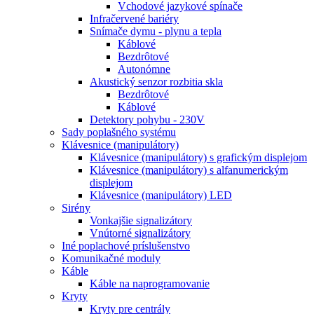
Vchodové jazykové spínače
Infračervené bariéry
Snímače dymu - plynu a tepla
Káblové
Bezdrôtové
Autonómne
Akustický senzor rozbitia skla
Bezdrôtové
Káblové
Detektory pohybu - 230V
Sady poplašného systému
Klávesnice (manipulátory)
Klávesnice (manipulátory) s grafickým displejom
Klávesnice (manipulátory) s alfanumerickým
displejom
Klávesnice (manipulátory) LED
Sirény
Vonkajšie signalizátory
Vnútorné signalizátory
Iné poplachové príslušenstvo
Komunikačné moduly
Káble
Káble na naprogramovanie
Kryty
Kryty pre centrály