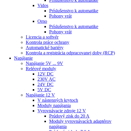
Príslušenstvo k automatike
Vidos
Príslušenstvo k automatike
Pohony vrát
Orno
Príslušenstvo k automatike
Pohony vrát
Licencia a softvér
Kontrola práce ochrany
Automatické bariéry
Kontrola a registrácia odpracovanej doby (RCP)
Napájanie
Napájanie 5V ... 9V
Reléové moduly
12V DC
230V AC
24V DC
5V DC
Napájanie 12 V
V nástenných krytoch
Moduly napájania
Vyrovnávacie zdroje 12 V
Prúdový zisk do 20 A
Moduly vyrovnávacích adaptérov
napájania