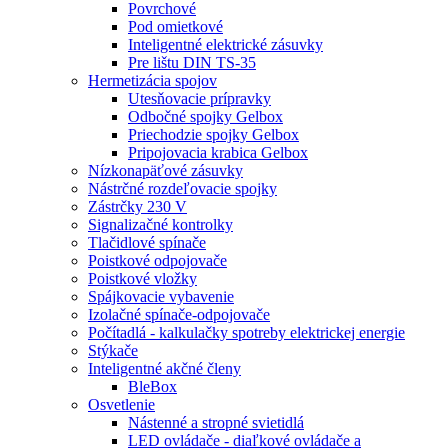
Povrchové
Pod omietkové
Inteligentné elektrické zásuvky
Pre lištu DIN TS-35
Hermetizácia spojov
Utesňovacie prípravky
Odbočné spojky Gelbox
Priechodzie spojky Gelbox
Pripojovacia krabica Gelbox
Nízkonapäťové zásuvky
Nástrčné rozdeľovacie spojky
Zástrčky 230 V
Signalizačné kontrolky
Tlačidlové spínače
Poistkové odpojovače
Poistkové vložky
Spájkovacie vybavenie
Izolačné spínače-odpojovače
Počítadlá - kalkulačky spotreby elektrickej energie
Stýkače
Inteligentné akčné členy
BleBox
Osvetlenie
Nástenné a stropné svietidlá
LED ovládače - diaľkové ovládače a