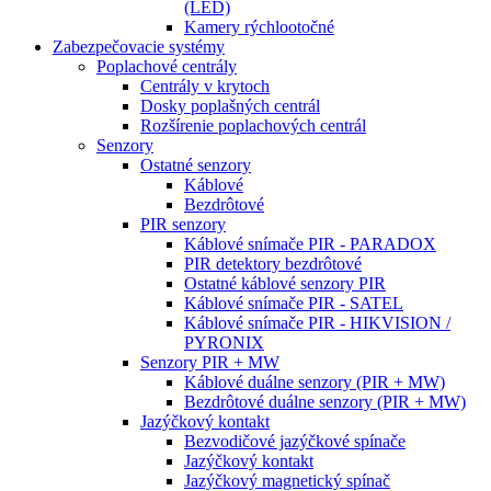
(LED)
Kamery rýchlootočné
Zabezpečovacie systémy
Poplachové centrály
Centrály v krytoch
Dosky poplašných centrál
Rozšírenie poplachových centrál
Senzory
Ostatné senzory
Káblové
Bezdrôtové
PIR senzory
Káblové snímače PIR - PARADOX
PIR detektory bezdrôtové
Ostatné káblové senzory PIR
Káblové snímače PIR - SATEL
Káblové snímače PIR - HIKVISION /
PYRONIX
Senzory PIR + MW
Káblové duálne senzory (PIR + MW)
Bezdrôtové duálne senzory (PIR + MW)
Jazýčkový kontakt
Bezvodičové jazýčkové spínače
Jazýčkový kontakt
Jazýčkový magnetický spínač