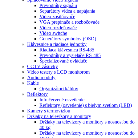
Prevodníky signálu
Separátory videa a napájania
Video zosilňovače
VGA prepínače a rozbočovače
Video rozdeľovače
Video switche
Generátory symbolov (OSD)
Klávesnice a riadiace jednotky
Riadiaca klávesnica RS-485
Prevodníky a vysielače RS-485
Špecializované ovládače
CCTV zásuvky
Video testery s LCD monitorom
Audio moduly
Káble
Organizátori káblov
Reflektory
Infračervené osvetlenie
Reflektory (osvetlenie) s bielym svetlom (LED)
Kamery s termovíziou
Držiaky na televízory a monitory
Držiaky na televízory a monitory s nosnosťou do
40 kg
Držiaky na televízory a monitory s nosnosťou do