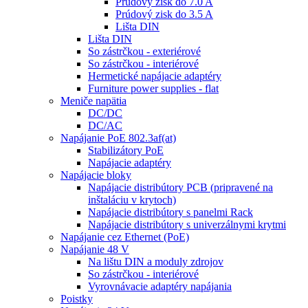
Prúdový zisk do 7.0 A
Prúdový zisk do 3.5 A
Lišta DIN
Lišta DIN
So zástrčkou - exteriérové
So zástrčkou - interiérové
Hermetické napájacie adaptéry
Furniture power supplies - flat
Meniče napätia
DC/DC
DC/AC
Napájanie PoE 802.3af(at)
Stabilizátory PoE
Napájacie adaptéry
Napájacie bloky
Napájacie distribútory PCB (pripravené na
inštaláciu v krytoch)
Napájacie distribútory s panelmi Rack
Napájacie distribútory s univerzálnymi krytmi
Napájanie cez Ethernet (PoE)
Napájanie 48 V
Na lištu DIN a moduly zdrojov
So zástrčkou - interiérové
Vyrovnávacie adaptéry napájania
Poistky