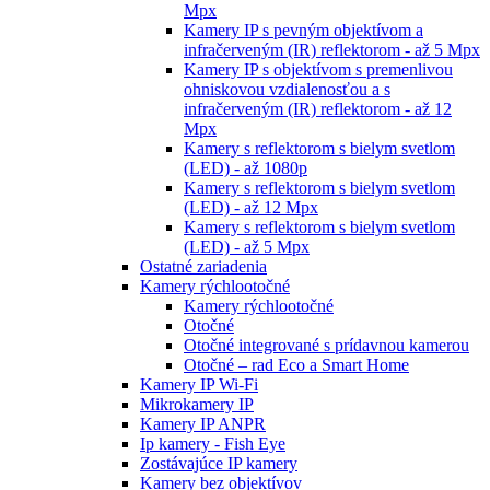
Mpx
Kamery IP s pevným objektívom a
infračerveným (IR) reflektorom - až 5 Mpx
Kamery IP s objektívom s premenlivou
ohniskovou vzdialenosťou a s
infračerveným (IR) reflektorom - až 12
Mpx
Kamery s reflektorom s bielym svetlom
(LED) - až 1080p
Kamery s reflektorom s bielym svetlom
(LED) - až 12 Mpx
Kamery s reflektorom s bielym svetlom
(LED) - až 5 Mpx
Ostatné zariadenia
Kamery rýchlootočné
Kamery rýchlootočné
Otočné
Otočné integrované s prídavnou kamerou
Otočné – rad Eco a Smart Home
Kamery IP Wi-Fi
Mikrokamery IP
Kamery IP ANPR
Ip kamery - Fish Eye
Zostávajúce IP kamery
Kamery bez objektívov