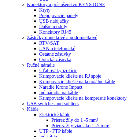
Konektory a príslušenstvo KEYSTONE
Kryty
Prepojovacie panely
USB nabíjačky
Ďalšie moduly
Konektory RJ45
Zástrčky omietkové a podomietkové
RTV/SAT
LAN a telefonické
Ostatné zásuvky
Optická zásuvka
Ručné náradie
Uťahováky izolácie
Krimpovacie kliešte na RJ spoje
Krimpovacie kliešte na koaxiálne káble
Náradie Krone Impact
Iné náradia na káble
Krimpovacie kliešte na kompresné konektory
USB switches and splitters
Káble
Elektrické káble
Prierez žily do 1 -5 mm²
Prierez žily viac ako 1 -5 mm²
UTP - FTP káble
Iné káble