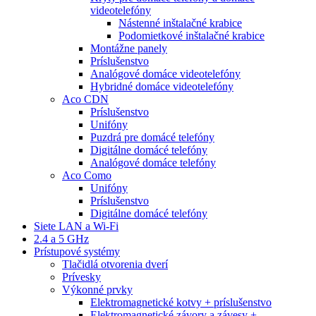
videotelefóny
Nástenné inštalačné krabice
Podomietkové inštalačné krabice
Montážne panely
Príslušenstvo
Analógové domáce videotelefóny
Hybridné domáce videotelefóny
Aco CDN
Príslušenstvo
Unifóny
Puzdrá pre domácé telefóny
Digitálne domácé telefóny
Analógové domáce telefóny
Aco Como
Unifóny
Príslušenstvo
Digitálne domácé telefóny
Siete LAN a Wi-Fi
2.4 a 5 GHz
Prístupové systémy
Tlačidlá otvorenia dverí
Prívesky
Výkonné prvky
Elektromagnetické kotvy + príslušenstvo
Elektromagnetické závory a závesy +