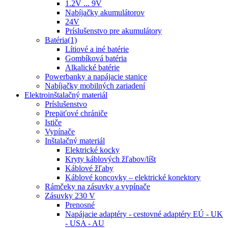
1.2V ... 9V
Nabíjačky akumulátorov
24V
Príslušenstvo pre akumulátory
Batéria(1)
Lítiové a iné batérie
Gombíková batéria
Alkalické batérie
Powerbanky a napájacie stanice
Nabíjačky mobilných zariadení
Elektroinštalačný materiál
Príslušenstvo
Prepäťové chrániče
Ističe
Vypínače
Inštalačný materiál
Elektrické kocky
Kryty káblových žľabov/líšt
Káblové žľaby
Káblové koncovky – elektrické konektory
Rámčeky na zásuvky a vypínače
Zásuvky 230 V
Prenosné
Napájacie adaptéry - cestovné adaptéry EÚ - UK
- USA - AU