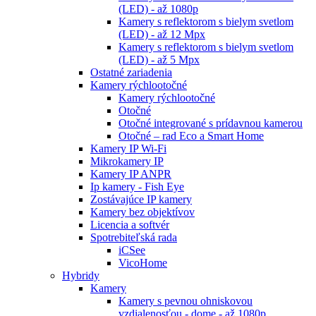
(LED) - až 1080p
Kamery s reflektorom s bielym svetlom
(LED) - až 12 Mpx
Kamery s reflektorom s bielym svetlom
(LED) - až 5 Mpx
Ostatné zariadenia
Kamery rýchlootočné
Kamery rýchlootočné
Otočné
Otočné integrované s prídavnou kamerou
Otočné – rad Eco a Smart Home
Kamery IP Wi-Fi
Mikrokamery IP
Kamery IP ANPR
Ip kamery - Fish Eye
Zostávajúce IP kamery
Kamery bez objektívov
Licencia a softvér
Spotrebiteľská rada
iCSee
VicoHome
Hybridy
Kamery
Kamery s pevnou ohniskovou
vzdialenosťou - dome - až 1080p