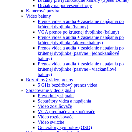
Držiaky pre rýchlootočné kamery (Speed Dome)
Držiaky na podvesené stropy
Kamerové puzdra
Video baluny
Prenos videa a audia + zasielanie napájania po
krútenej dvojlinke (baluny)
VGA prenos po krútenej dvojlinke (baluny)
Prenos videa a audia + zasielanie napájania po
krútenej dvojlinke (aktívne baluny)
Prenos videa a audia + zasielanie napájania po
krútenej dvojlinke (pasívne - jednokanálové
baluny)
Prenos videa a audia + zasielanie napájania po
krútenej dvojlinke (pasívne - viackanálové
baluny)
Bezdrôtový video prenos
5 GHz bezdrôtový prenos videa
Spracovanie video signálu
Prevodníky signálu
Separátory videa a napájania
Video zosilňovače
VGA prepínače a rozbočovače
Video rozdeľovače
Video switche
Generátory symbolov (OSD)