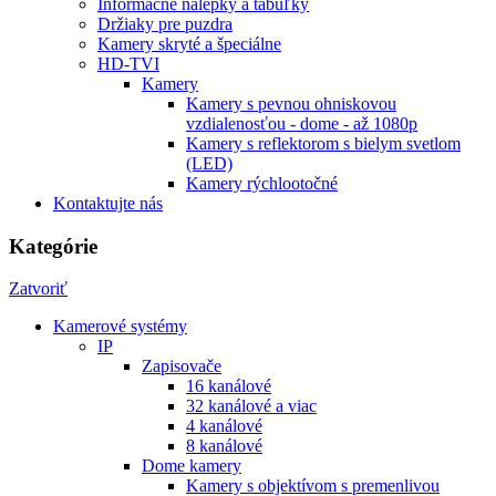
Informačné nálepky a tabuľky
Držiaky pre puzdra
Kamery skryté a špeciálne
HD-TVI
Kamery
Kamery s pevnou ohniskovou
vzdialenosťou - dome - až 1080p
Kamery s reflektorom s bielym svetlom
(LED)
Kamery rýchlootočné
Kontaktujte nás
Kategórie
Zatvoriť
Kamerové systémy
IP
Zapisovače
16 kanálové
32 kanálové a viac
4 kanálové
8 kanálové
Dome kamery
Kamery s objektívom s premenlivou