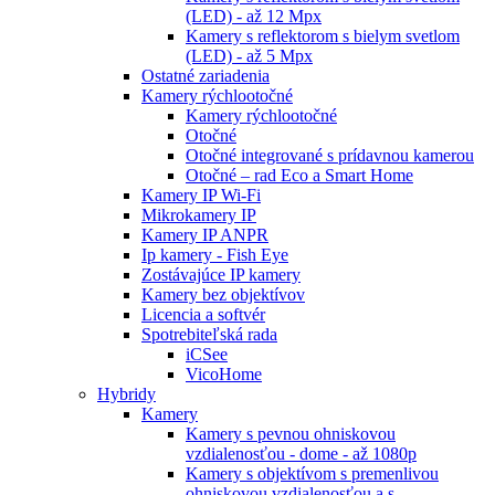
(LED) - až 12 Mpx
Kamery s reflektorom s bielym svetlom
(LED) - až 5 Mpx
Ostatné zariadenia
Kamery rýchlootočné
Kamery rýchlootočné
Otočné
Otočné integrované s prídavnou kamerou
Otočné – rad Eco a Smart Home
Kamery IP Wi-Fi
Mikrokamery IP
Kamery IP ANPR
Ip kamery - Fish Eye
Zostávajúce IP kamery
Kamery bez objektívov
Licencia a softvér
Spotrebiteľská rada
iCSee
VicoHome
Hybridy
Kamery
Kamery s pevnou ohniskovou
vzdialenosťou - dome - až 1080p
Kamery s objektívom s premenlivou
ohniskovou vzdialenosťou a s