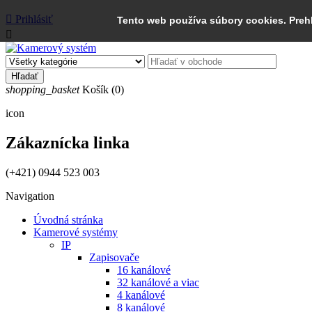

Prihlásiť
Tento web používa súbory cookies. Preh

Hľadať
shopping_basket
Košík
(0)
icon
Zákaznícka linka
(+421) 0944 523 003
Navigation
Úvodná stránka
Kamerové systémy
IP
Zapisovače
16 kanálové
32 kanálové a viac
4 kanálové
8 kanálové