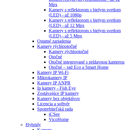
Mpx
Kamery s reflektorom s bielym svetlom
(LED) - až 1080p
Kamery s reflektorom s bielym svetlom
(LED) - až 12 Mpx
Kamery s reflektorom s bielym svetlom
(LED) - až 5 Mpx
Ostatné zariadenia
Kamery rýchlootočné
Kamery rýchlootočné
Otočné
Otočné integrované s prídavnou kamerou
Otočné – rad Eco a Smart Home
Kamery IP Wi-Fi
Mikrokamery IP
Kamery IP ANPR
Ip kamery - Fish Eye
Zostávajúce IP kamery
Kamery bez objektívov
Licencia a softvér
Spotrebiteľská rada
iCSee
VicoHome
Hybridy
Kamery