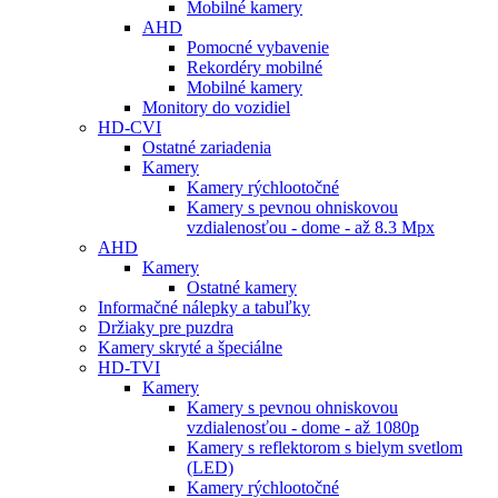
Mobilné kamery
AHD
Pomocné vybavenie
Rekordéry mobilné
Mobilné kamery
Monitory do vozidiel
HD-CVI
Ostatné zariadenia
Kamery
Kamery rýchlootočné
Kamery s pevnou ohniskovou
vzdialenosťou - dome - až 8.3 Mpx
AHD
Kamery
Ostatné kamery
Informačné nálepky a tabuľky
Držiaky pre puzdra
Kamery skryté a špeciálne
HD-TVI
Kamery
Kamery s pevnou ohniskovou
vzdialenosťou - dome - až 1080p
Kamery s reflektorom s bielym svetlom
(LED)
Kamery rýchlootočné