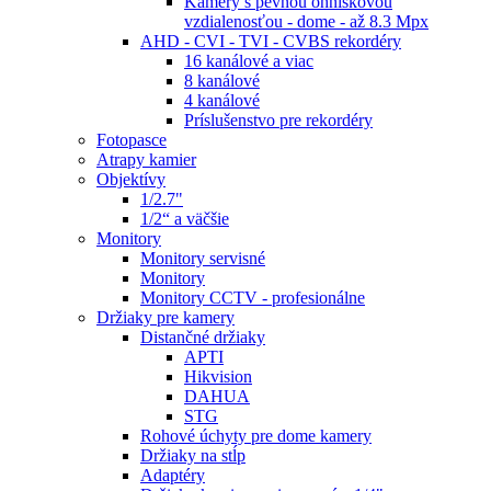
Kamery s pevnou ohniskovou
vzdialenosťou - dome - až 8.3 Mpx
AHD - CVI - TVI - CVBS rekordéry
16 kanálové a viac
8 kanálové
4 kanálové
Príslušenstvo pre rekordéry
Fotopasce
Atrapy kamier
Objektívy
1/2.7"
1/2“ a väčšie
Monitory
Monitory servisné
Monitory
Monitory CCTV - profesionálne
Držiaky pre kamery
Distančné držiaky
APTI
Hikvision
DAHUA
STG
Rohové úchyty pre dome kamery
Držiaky na stĺp
Adaptéry