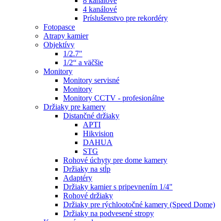
8 kanálové
4 kanálové
Príslušenstvo pre rekordéry
Fotopasce
Atrapy kamier
Objektívy
1/2.7"
1/2“ a väčšie
Monitory
Monitory servisné
Monitory
Monitory CCTV - profesionálne
Držiaky pre kamery
Distančné držiaky
APTI
Hikvision
DAHUA
STG
Rohové úchyty pre dome kamery
Držiaky na stĺp
Adaptéry
Držiaky kamier s pripevnením 1/4"
Rohové držiaky
Držiaky pre rýchlootočné kamery (Speed Dome)
Držiaky na podvesené stropy