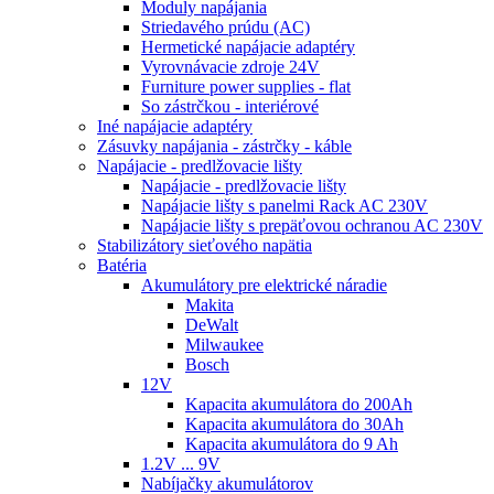
Moduly napájania
Striedavého prúdu (AC)
Hermetické napájacie adaptéry
Vyrovnávacie zdroje 24V
Furniture power supplies - flat
So zástrčkou - interiérové
Iné napájacie adaptéry
Zásuvky napájania - zástrčky - káble
Napájacie - predlžovacie lišty
Napájacie - predlžovacie lišty
Napájacie lišty s panelmi Rack AC 230V
Napájacie lišty s prepäťovou ochranou AC 230V
Stabilizátory sieťového napätia
Batéria
Akumulátory pre elektrické náradie
Makita
DeWalt
Milwaukee
Bosch
12V
Kapacita akumulátora do 200Ah
Kapacita akumulátora do 30Ah
Kapacita akumulátora do 9 Ah
1.2V ... 9V
Nabíjačky akumulátorov