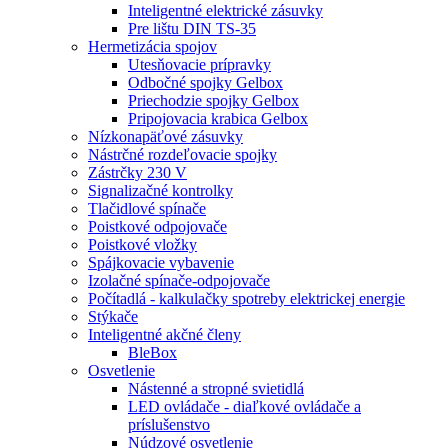
Inteligentné elektrické zásuvky
Pre lištu DIN TS-35
Hermetizácia spojov
Utesňovacie prípravky
Odbočné spojky Gelbox
Priechodzie spojky Gelbox
Pripojovacia krabica Gelbox
Nízkonapäťové zásuvky
Nástrčné rozdeľovacie spojky
Zástrčky 230 V
Signalizačné kontrolky
Tlačidlové spínače
Poistkové odpojovače
Poistkové vložky
Spájkovacie vybavenie
Izolačné spínače-odpojovače
Počítadlá - kalkulačky spotreby elektrickej energie
Stýkače
Inteligentné akčné členy
BleBox
Osvetlenie
Nástenné a stropné svietidlá
LED ovládače - diaľkové ovládače a
príslušenstvo
Núdzové osvetlenie