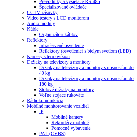
Prevodníky a vysielače RS-485
Špecializované ovládače
CCTV zásuvky
Video testery s LCD monitorom
Audio moduly
Káble
Organizátori káblov
Reflektory
Infračervené osvetlenie
Reflektory (osvetlenie) s bielym svetlom (LED)
Kamery s termovíziou
Držiaky na televízory a monitory
Držiaky na televízory a monitory s nosnosťou do
40 kg
Držiaky na televízory a monitory s nosnosťou do
180 kg
Stolové držiaky na monitory
Voľne stojace rukoväte
Rádiokomunikácia
Mobilné monitorovanie vozidiel
IP
Mobilné kamery
Rekordéry mobilné
Pomocné vybavenie
PAL (CVBS)