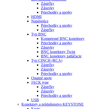
Zástrčky
Zásuvky
Priechodky a spojky
HDMI
Napájajúce
Priechodky a spojky
Zástrčky
Typ BNC
Kompresné BNC konektory
Priechodky a spojky
Zásuvky
BNC konektory Twist
BNC konektory zatláčacie
Typ CINCH (RCA)
Zástrčky
Zásuvky
Priechodky a spojky
Ostatné spoje
JACK type
Zástrčky
Zásuvky
Priechodky a spojky
USB
Konektory a príslušenstvo KEYSTONE
Kryty