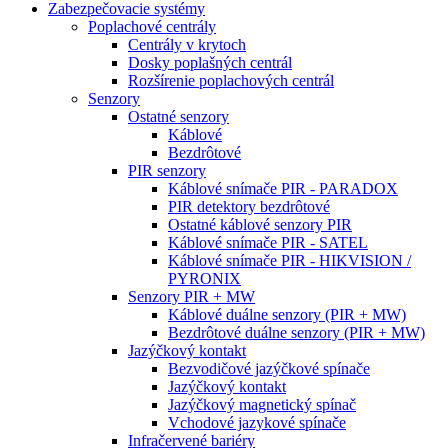
Zabezpečovacie systémy
Poplachové centrály
Centrály v krytoch
Dosky poplašných centrál
Rozšírenie poplachových centrál
Senzory
Ostatné senzory
Káblové
Bezdrôtové
PIR senzory
Káblové snímače PIR - PARADOX
PIR detektory bezdrôtové
Ostatné káblové senzory PIR
Káblové snímače PIR - SATEL
Káblové snímače PIR - HIKVISION /
PYRONIX
Senzory PIR + MW
Káblové duálne senzory (PIR + MW)
Bezdrôtové duálne senzory (PIR + MW)
Jazýčkový kontakt
Bezvodičové jazýčkové spínače
Jazýčkový kontakt
Jazýčkový magnetický spínač
Vchodové jazykové spínače
Infračervené bariéry