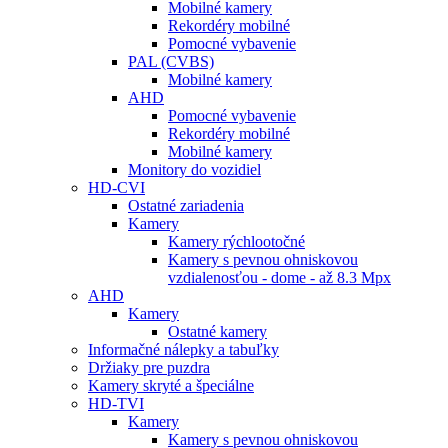
Mobilné kamery
Rekordéry mobilné
Pomocné vybavenie
PAL (CVBS)
Mobilné kamery
AHD
Pomocné vybavenie
Rekordéry mobilné
Mobilné kamery
Monitory do vozidiel
HD-CVI
Ostatné zariadenia
Kamery
Kamery rýchlootočné
Kamery s pevnou ohniskovou
vzdialenosťou - dome - až 8.3 Mpx
AHD
Kamery
Ostatné kamery
Informačné nálepky a tabuľky
Držiaky pre puzdra
Kamery skryté a špeciálne
HD-TVI
Kamery
Kamery s pevnou ohniskovou