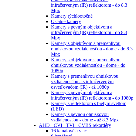
infračerveným (IR) reflektorom - do 8.3
Mpx
Kamery rýchlootočné
Ostatné kamery
Kamery s pevným objektívom a
infračerveným (IR) reflektorom - do 8.3
Mpx
Kamery s objektívom s premenlivou
ohniskovou vzdialenosťou - dome - do 8.3
Mpx
Kamery s objektívom s premenlivou
ohniskovou vzdialenosťou - dome - do
1080p
Kamery s premenlivou ohniskovou
vzdialenosťou a s infračerveným
osvetľovačom (IR) - až 1080p
Kamery s pevným objektívom a
infračerveným (IR) reflektorom - do 1080p
Kamery s reflektorom s bielym svetlom
(LED)
Kamery s pevnou ohniskovou
vzdialenosťou - dome - až 8.3 Mpx
AHD - CVI - TVI - CVBS rekordéry
16 kanálové a viac