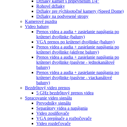
Držiaky kamier s pripevnením 1/4"
Rohové držiaky
Držiaky pre rýchlootočné kamery (Speed Dome)
Držiaky na podvesené stropy
Kamerové puzdra
Video baluny
Prenos videa a audia + zasielanie napájania po
krútenej dvojlinke (baluny)
VGA prenos po krútenej dvojlinke (baluny)
Prenos videa a audia + zasielanie napájania po
krútenej dvojlinke (aktívne baluny)
Prenos videa a audia + zasielanie napájania po
krútenej dvojlinke (pasívne - jednokanálové
baluny)
Prenos videa a audia + zasielanie napájania po
krútenej dvojlinke (pasívne - viackanálové
baluny)
Bezdrôtový video prenos
5 GHz bezdrôtový prenos videa
Spracovanie video signálu
Prevodníky signálu
Separátory videa a napájania
Video zosilňovače
VGA prepínače a rozbočovače
Video rozdeľovače