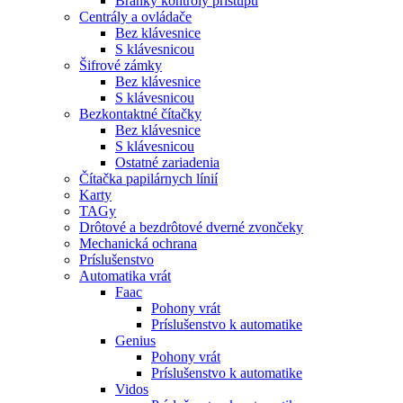
Bránky kontroly prístupu
Centrály a ovládače
Bez klávesnice
S klávesnicou
Šifrové zámky
Bez klávesnice
S klávesnicou
Bezkontaktné čítačky
Bez klávesnice
S klávesnicou
Ostatné zariadenia
Čítačka papilárnych línií
Karty
TAGy
Drôtové a bezdrôtové dverné zvončeky
Mechanická ochrana
Príslušenstvo
Automatika vrát
Faac
Pohony vrát
Príslušenstvo k automatike
Genius
Pohony vrát
Príslušenstvo k automatike
Vidos