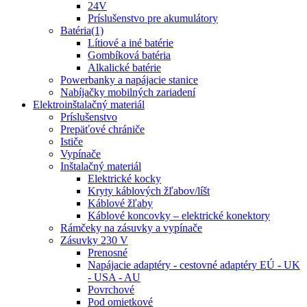
24V
Príslušenstvo pre akumulátory
Batéria(1)
Lítiové a iné batérie
Gombíková batéria
Alkalické batérie
Powerbanky a napájacie stanice
Nabíjačky mobilných zariadení
Elektroinštalačný materiál
Príslušenstvo
Prepäťové chrániče
Ističe
Vypínače
Inštalačný materiál
Elektrické kocky
Kryty káblových žľabov/líšt
Káblové žľaby
Káblové koncovky – elektrické konektory
Rámčeky na zásuvky a vypínače
Zásuvky 230 V
Prenosné
Napájacie adaptéry - cestovné adaptéry EÚ - UK
- USA - AU
Povrchové
Pod omietkové