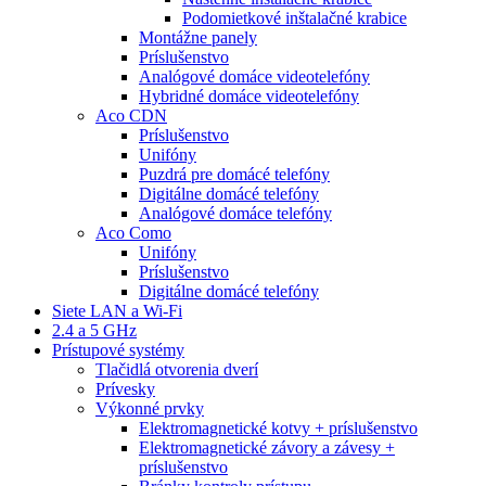
Podomietkové inštalačné krabice
Montážne panely
Príslušenstvo
Analógové domáce videotelefóny
Hybridné domáce videotelefóny
Aco CDN
Príslušenstvo
Unifóny
Puzdrá pre domácé telefóny
Digitálne domácé telefóny
Analógové domáce telefóny
Aco Como
Unifóny
Príslušenstvo
Digitálne domácé telefóny
Siete LAN a Wi-Fi
2.4 a 5 GHz
Prístupové systémy
Tlačidlá otvorenia dverí
Prívesky
Výkonné prvky
Elektromagnetické kotvy + príslušenstvo
Elektromagnetické závory a závesy +
príslušenstvo