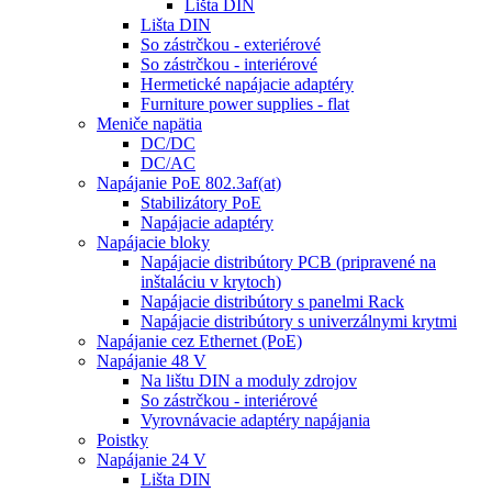
Lišta DIN
Lišta DIN
So zástrčkou - exteriérové
So zástrčkou - interiérové
Hermetické napájacie adaptéry
Furniture power supplies - flat
Meniče napätia
DC/DC
DC/AC
Napájanie PoE 802.3af(at)
Stabilizátory PoE
Napájacie adaptéry
Napájacie bloky
Napájacie distribútory PCB (pripravené na
inštaláciu v krytoch)
Napájacie distribútory s panelmi Rack
Napájacie distribútory s univerzálnymi krytmi
Napájanie cez Ethernet (PoE)
Napájanie 48 V
Na lištu DIN a moduly zdrojov
So zástrčkou - interiérové
Vyrovnávacie adaptéry napájania
Poistky
Napájanie 24 V
Lišta DIN