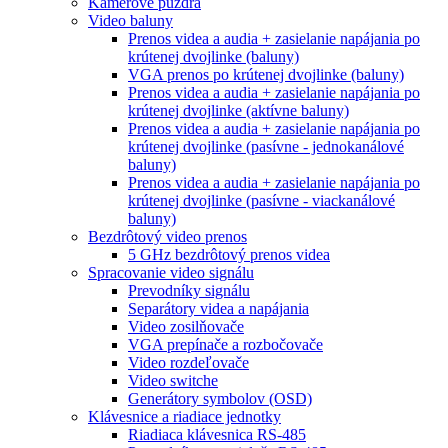
Kamerové puzdra
Video baluny
Prenos videa a audia + zasielanie napájania po
krútenej dvojlinke (baluny)
VGA prenos po krútenej dvojlinke (baluny)
Prenos videa a audia + zasielanie napájania po
krútenej dvojlinke (aktívne baluny)
Prenos videa a audia + zasielanie napájania po
krútenej dvojlinke (pasívne - jednokanálové
baluny)
Prenos videa a audia + zasielanie napájania po
krútenej dvojlinke (pasívne - viackanálové
baluny)
Bezdrôtový video prenos
5 GHz bezdrôtový prenos videa
Spracovanie video signálu
Prevodníky signálu
Separátory videa a napájania
Video zosilňovače
VGA prepínače a rozbočovače
Video rozdeľovače
Video switche
Generátory symbolov (OSD)
Klávesnice a riadiace jednotky
Riadiaca klávesnica RS-485