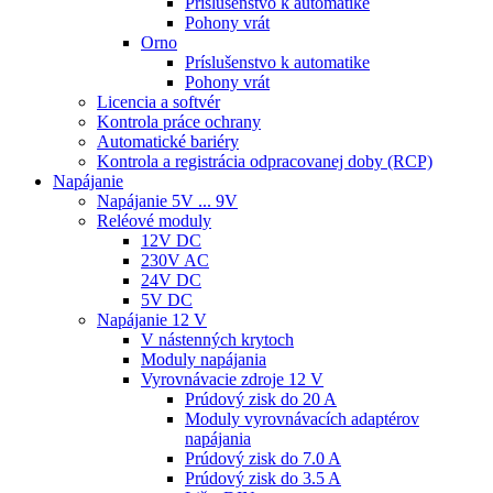
Príslušenstvo k automatike
Pohony vrát
Orno
Príslušenstvo k automatike
Pohony vrát
Licencia a softvér
Kontrola práce ochrany
Automatické bariéry
Kontrola a registrácia odpracovanej doby (RCP)
Napájanie
Napájanie 5V ... 9V
Reléové moduly
12V DC
230V AC
24V DC
5V DC
Napájanie 12 V
V nástenných krytoch
Moduly napájania
Vyrovnávacie zdroje 12 V
Prúdový zisk do 20 A
Moduly vyrovnávacích adaptérov
napájania
Prúdový zisk do 7.0 A
Prúdový zisk do 3.5 A