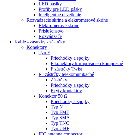
LED pásiky
Profily pre LED pásky
Inteligentné osvetlenie
Rozvádzacie skrine a elektromerové skrine
Elektromerové skrine
Príslušenstvo
Rozvádzače
Káble - zásuvky - zástrčky
Konektory
Typ F
Priechodky a spojky
F konektory krimpovacie i kompresné
F zástrčky Twist
RJ zástrčky telekomunikačné
Zástrčky
Priechodky a spojky
Kryty kontaktov
Konektor 50 Ω
Priechodky a spojky
Typ N
Typ FME
Typ SMA
Typ TNC
Typ UHF
IEC antenna connector