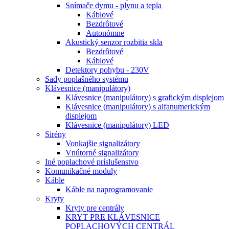
Snímače dymu - plynu a tepla
Káblové
Bezdrôtové
Autonómne
Akustický senzor rozbitia skla
Bezdrôtové
Káblové
Detektory pohybu - 230V
Sady poplašného systému
Klávesnice (manipulátory)
Klávesnice (manipulátory) s grafickým displejom
Klávesnice (manipulátory) s alfanumerickým
displejom
Klávesnice (manipulátory) LED
Sirény
Vonkajšie signalizátory
Vnútorné signalizátory
Iné poplachové príslušenstvo
Komunikačné moduly
Káble
Káble na naprogramovanie
Kryty
Kryty pre centrály
KRYT PRE KLÁVESNICE
POPLACHOVÝCH CENTRÁL