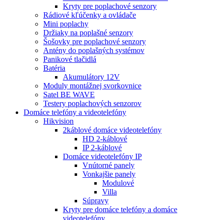
Kryty pre poplachové senzory
Rádiové kľúčenky a ovládače
Mini poplachy
Držiaky na poplašné senzory
Šošovky pre poplachové senzory
Antény do poplašných systémov
Panikové tlačidlá
Batéria
Akumulátory 12V
Moduly montážnej svorkovnice
Satel BE WAVE
Testery poplachových senzorov
Domáce telefóny a videotelefóny
Hikvision
2káblové domáce videotelefóny
HD 2-káblové
IP 2-káblové
Domáce videotelefóny IP
Vnútorné panely
Vonkajšie panely
Modulové
Villa
Súpravy
Kryty pre domáce telefóny a domáce
videotelefóny