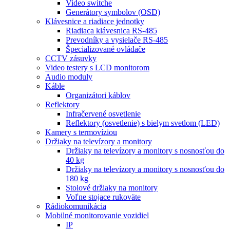
Video switche
Generátory symbolov (OSD)
Klávesnice a riadiace jednotky
Riadiaca klávesnica RS-485
Prevodníky a vysielače RS-485
Špecializované ovládače
CCTV zásuvky
Video testery s LCD monitorom
Audio moduly
Káble
Organizátori káblov
Reflektory
Infračervené osvetlenie
Reflektory (osvetlenie) s bielym svetlom (LED)
Kamery s termovíziou
Držiaky na televízory a monitory
Držiaky na televízory a monitory s nosnosťou do
40 kg
Držiaky na televízory a monitory s nosnosťou do
180 kg
Stolové držiaky na monitory
Voľne stojace rukoväte
Rádiokomunikácia
Mobilné monitorovanie vozidiel
IP