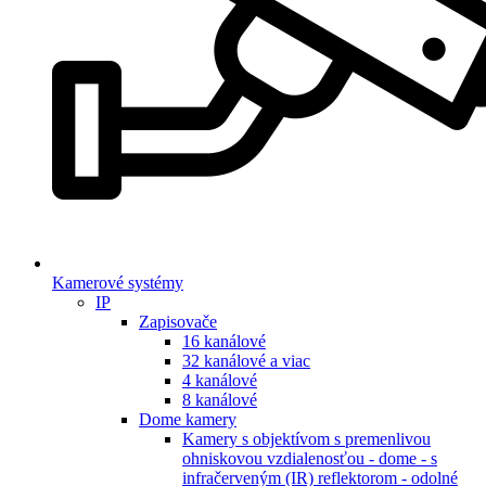
Kamerové systémy
IP
Zapisovače
16 kanálové
32 kanálové a viac
4 kanálové
8 kanálové
Dome kamery
Kamery s objektívom s premenlivou
ohniskovou vzdialenosťou - dome - s
infračerveným (IR) reflektorom - odolné