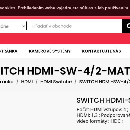
cookies. Prehliadaním webu vyjadrujete súhlas s ich používaním
STRÁNKA
KAMEROVÉ SYSTÉMY
KONTAKTUJTE NÁS
ITCH HDMI-SW-4/2-MAT
ránka
HDMI
HDMI Switche
SWITCH HDMI-SW-4/
SWITCH HDMI-
Počet HDMI vstupov: 4 ;
HDMI: 1.3 ; Podporované
video formáty ; HDC ;