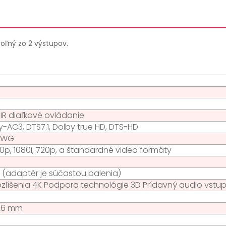
oľný zo 2 výstupov.
IR diaľkové ovládanie
y-AC3, DTS7.1, Dolby true HD, DTS-HD
 AWG
80p, 1080i, 720p, a štandardné video formáty
A (adaptér je súčastou balenia)
zlíšenia 4K Podpora technológie 3D Prídavný audio vstup 
 26 mm