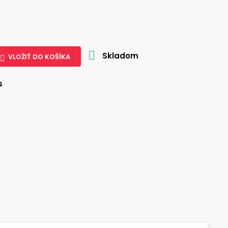

Skladom
VLOŽIŤ DO KOŠÍKA

s