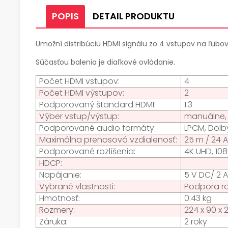
POPIS
DETAIL PRODUKTU
Umožní distribúciu HDMI signálu zo 4 vstupov na ľubov
Súčasťou balenia je diaľkové ovládanie.
Počet HDMI vstupov:
4
Počet HDMI výstupov:
2
Podporovaný štandard HDMI:
1.3
Výber vstup/výstup:
manuálne, 
Podporované audio formáty:
LPCM, Dolb
Maximálna prenosová vzdialenosť:
25 m / 24
Podporované rozlíšenia:
4K UHD, 10
HDCP:
Napájanie:
5 V DC/ 2 
Vybrané vlastnosti:
Podpora ro
Hmotnosť:
0.43 kg
Rozmery:
224 x 90 x
Záruka:
2 roky