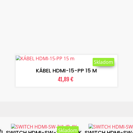
VLOŽIŤ DO KOŠÍKA
Skladom
KÁBEL HDMI-15-PP 15 M
41,89 €
Skladom
1
SWITCH HDMI-SW-3/1-IR-4K
SWITCH HDMI-SW-