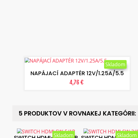
VLOŽIŤ DO KOŠÍKA
Skladom
NAPÁJACÍ ADAPTÉR 12V/1.25A/5.5
4,76 €
5 PRODUKTOV V ROVNAKEJ KATEGÓRII:
Skladom
Skladom
SWITCH HDMI-SW-5/1P
SWITCH HDMI-SW-3/