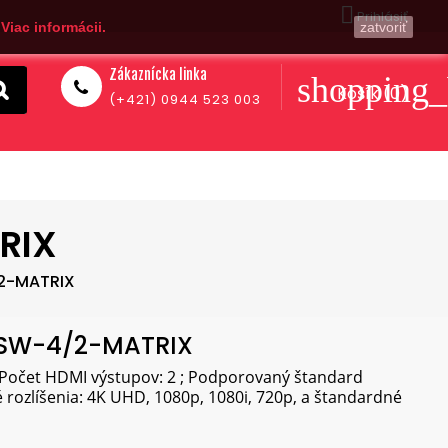

Prihlásiť
.
Viac informácii.
zatvoriť
Zákaznícka linka
shopping_
Košík
(0)
(+421) 0944 523 003
RIX
2-MATRIX
SW-4/2-MATRIX
 Počet HDMI výstupov: 2 ; Podporovaný štandard
 rozlíšenia: 4K UHD, 1080p, 1080i, 720p, a štandardné