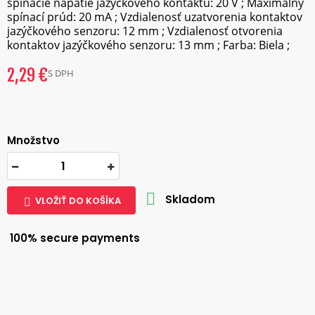
spínacie napätie jazýčkového kontaktu: 20 V ; Maximálny
spínací prúd: 20 mA ; Vzdialenosť uzatvorenia kontaktov
jazýčkového senzoru: 12 mm ; Vzdialenosť otvorenia
kontaktov jazýčkového senzoru: 13 mm ; Farba: Biela ;
2,29 €
S DPH
Množstvo

Skladom
VLOŽIŤ DO KOŠÍKA

100% secure payments