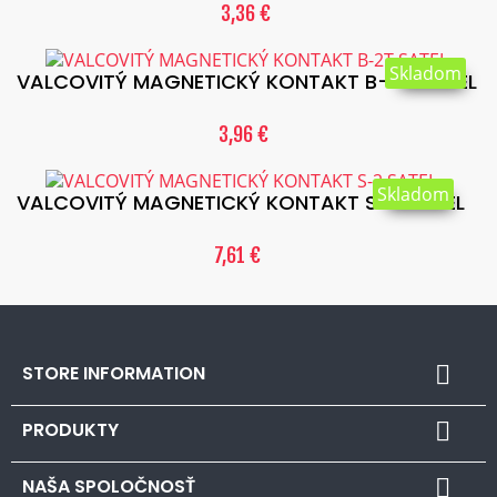
3,36 €
Skladom
VALCOVITÝ MAGNETICKÝ KONTAKT B-2T SATEL
3,96 €
Skladom
VALCOVITÝ MAGNETICKÝ KONTAKT S-2 SATEL
7,61 €
STORE INFORMATION

PRODUKTY

NAŠA SPOLOČNOSŤ
