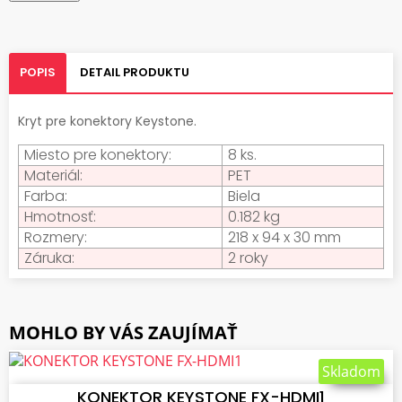
POPIS
DETAIL PRODUKTU
Kryt pre konektory Keystone.
Miesto pre konektory:
8 ks.
Materiál:
PET
Farba:
Biela
Hmotnosť:
0.182 kg
Rozmery:
218 x 94 x 30 mm
Záruka:
2 roky
MOHLO BY VÁS ZAUJÍMAŤ
VLOŽIŤ DO KOŠÍKA
Skladom
KONEKTOR KEYSTONE FX-HDMI1