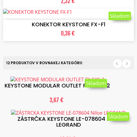
2,32 €
VLOŽIŤ DO KOŠÍKA
Skladom
KONEKTOR KEYSTONE FX-F1
0,36 €
12 PRODUKTOV V ROVNAKEJ KATEGÓRII:
Skladom
KEYSTONE MODULAR OUTLET FX-SX9-2
3,67 €
Skladom
ZÁSTRČKA KEYSTONE LE-078604 Niloe
LEGRAND