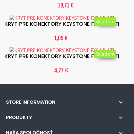
18,71 €
Skladom
KRYT PRE KONEKTORY KEYSTONE FX2-MULTI
1,09 €
Skladom
KRYT PRE KONEKTORY KEYSTONE FX6-MULTI
4,27 €
STORE INFORMATION

PRODUKTY

NAŠA SPOLOČNOSŤ
