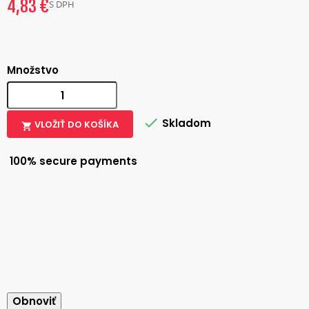
4,83 €
S DPH
Množstvo

Skladom
VLOŽIŤ DO KOŠÍKA

100% secure payments