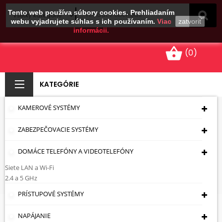
Tento web používa súbory cookies. Prehliadaním
webu vyjadrujete súhlas s ich používaním.
Viac
zatvoriť
informácii.
shopping_basket
(0)
KATEGÓRIE
KAMEROVÉ SYSTÉMY
KRYT PRE KONEKTORY
ZABEZPEČOVACIE SYSTÉMY
KEYSTONE FX8-MULTI
DOMÁCE TELEFÓNY A VIDEOTELEFÓNY
Úvodná Stránka
Káble - Zásuvky - Zástrčky
Konektory A Príslušenstvo KEYSTONE
Kryty
Siete LAN a Wi-Fi
KRYT PRE KONEKTORY KEYSTONE FX8-MULTI
2.4 a 5 GHz
PRÍSTUPOVÉ SYSTÉMY
NAPÁJANIE