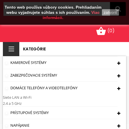
Tento web používa súbory cookies. Prehliadaním
webu vyjadrujete súhlas s ich používaním.
Viac
zatvoriť
informácii.
shopping_basket
(0)
KATEGÓRIE
KAMEROVÉ SYSTÉMY
KRYT PRE KONEKTORY
ZABEZPEČOVACIE SYSTÉMY
KEYSTONE FX-
MULTI/DIN
DOMÁCE TELEFÓNY A VIDEOTELEFÓNY
Siete LAN a Wi-Fi
Úvodná Stránka
Káble - Zásuvky - Zástrčky
2.4 a 5 GHz
Konektory A Príslušenstvo KEYSTONE
Kryty
PRÍSTUPOVÉ SYSTÉMY
KRYT PRE KONEKTORY KEYSTONE FX-MULTI/DIN
NAPÁJANIE