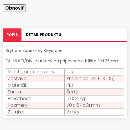
POPIS
DETAIL PRODUKTU
Kryt pre konektory Keystone.
FX-MULTI/DIN je určený na pripevnenie k lište DIN 35 mm.
Miesto pre konektory:
1 ks.
Zostava:
Pripojnica DIN (TS-35)
Materiál:
PET
Farba:
Šedý
Hmotnosť:
0.034 kg
Rozmery:
70 x 67 x 21 mm
Záruka:
2 roky