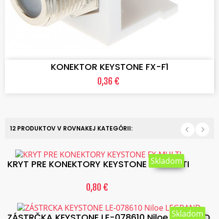
VLOŽIŤ DO KOŠÍKA
KONEKTOR KEYSTONE FX-F1
0,36 €
12 PRODUKTOV V ROVNAKEJ KATEGÓRII:
Skladom
KRYT PRE KONEKTORY KEYSTONE FX-MULTI
0,80 €
Skladom
ZÁSTRČKA KEYSTONE LE-078610 Niloe LEGRAND