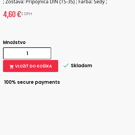
; Zostava: Pripojnica DIN (TS-35) ; Farba: Šedý ;
4,60 €
S DPH
Množstvo

Skladom
VLOŽIŤ DO KOŠÍKA

100% secure payments