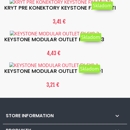
Skladom
KRYT PRE KONEKTORY KEYSTONE FX4-MULTI
3,41 €
Skladom
KEYSTONE MODULAR OUTLET FX-SX9-3
4,43 €
Skladom
KEYSTONE MODULAR OUTLET FX-SX9-1
3,21 €
STORE INFORMATION
