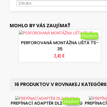
Záruka:
MOHLO BY VÁS ZAUJÍMAŤ
VLOŽIŤ DO KOŠÍKA
Skladom
PERFOROVANÁ MONTÁŽNA LIŠTA TS-
35
2,41 €
16 PRODUKTOV V ROVNAKEJ KATEGÓRII
Skladom
PREPÍNACÍ ADAPTÉR DL2-60-12-U
PREPÍNACÍ