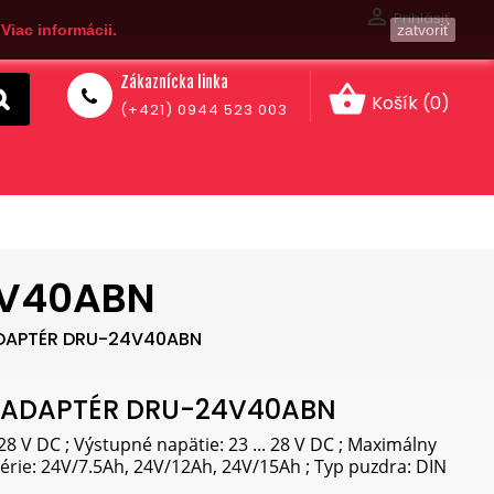

Prihlásiť
.
Viac informácii.
zatvoriť
Zákaznícka linka
shopping_basket
Košík
(0)
(+421) 0944 523 003
4V40ABN
DAPTÉR DRU-24V40ABN
ADAPTÉR DRU-24V40ABN
 28 V DC ; Výstupné napätie: 23 ... 28 V DC ; Maximálny
érie: 24V/7.5Ah, 24V/12Ah, 24V/15Ah ; Typ puzdra: DIN