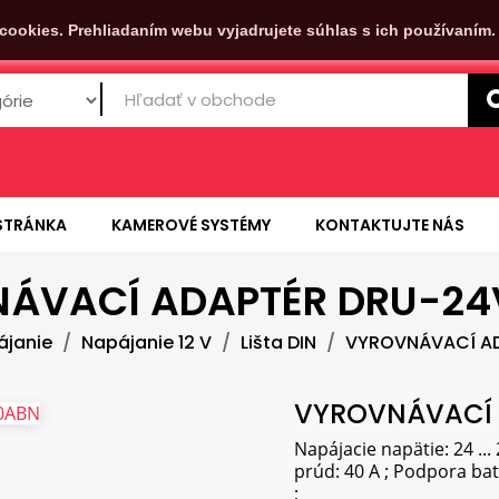
cookies. Prehliadaním webu vyjadrujete súhlas s ich používaním
STRÁNKA
KAMEROVÉ SYSTÉMY
KONTAKTUJTE NÁS
ÁVACÍ ADAPTÉR DRU-2
ájanie
Napájanie 12 V
Lišta DIN
VYROVNÁVACÍ A
VYROVNÁVACÍ 
Napájacie napätie: 24 ...
prúd: 40 A ; Podpora bat
;