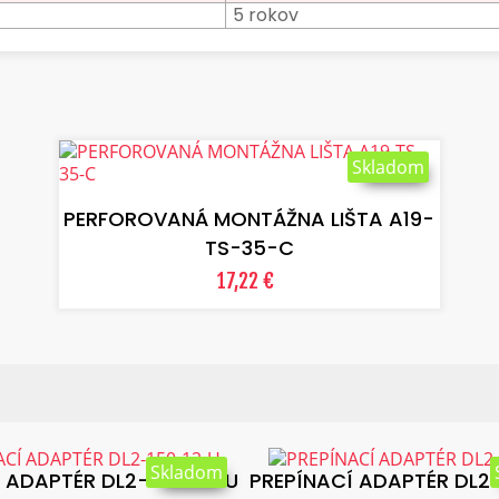
5 rokov
Skladom
VLOŽIŤ DO KOŠÍKA
PERFOROVANÁ MONTÁŽNA LIŠTA A19-
TS-35-C
17,22 €
:
Skladom
 ADAPTÉR DL2-150-12-U
PREPÍNACÍ ADAPTÉR DL2