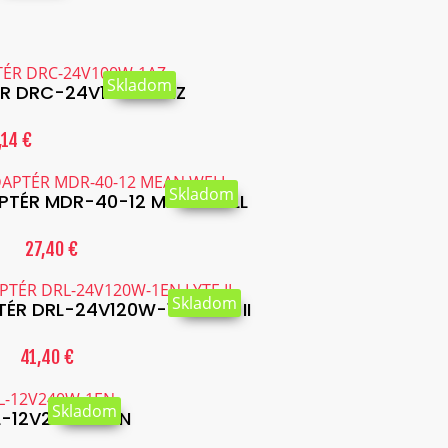
Skladom
ÉR DRC-24V100W-1AZ
,14 €
Skladom
PTÉR MDR-40-12 MEAN WELL
27,40 €
Skladom
ÉR DRL-24V120W-1EN LYTE II
41,40 €
Skladom
L-12V240W-1EN