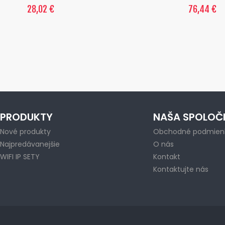
28,02 €
76,44 €
PRODUKTY
NAŠA SPOLOČ
Nové produkty
Obchodné podmien
Najpredávanejšie
O nás
WIFI IP SETY
Kontakt
Kontaktujte nás