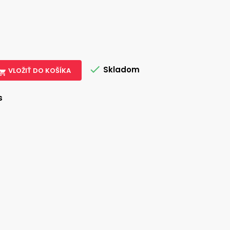

Skladom
VLOŽIŤ DO KOŠÍKA

s