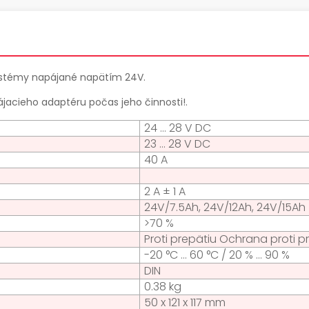
ystémy napájané napätím 24V.
jacieho adaptéru počas jeho činnosti!.
24 ... 28 V DC
23 ... 28 V DC
40 A
2 A ± 1 A
24V/7.5Ah, 24V/12Ah, 24V/15Ah
>70 %
Proti prepätiu Ochrana proti p
-20 °C ... 60 °C / 20 % ... 90 %
DIN
0.38 kg
50 x 121 x 117 mm