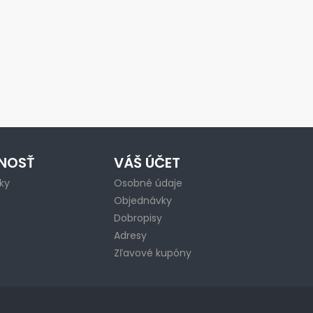
NOSŤ
VÁŠ ÚČET
ky
Osobné údaje
Objednávky
Dobropisy
Adresy
Zľavové kupóny