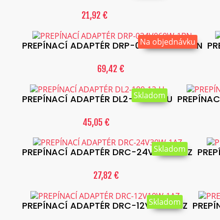
21,92 €
Na objednávku
PREPÍNACÍ ADAPTÉR DRP-024V060W-1BN
PR
69,42 €
Skladom
PREPÍNACÍ ADAPTÉR DL2-100-12-U
PREPÍNAC
45,05 €
Skladom
PREPÍNACÍ ADAPTÉR DRC-24V30W-1AZ
PREP
27,82 €
Skladom
PREPÍNACÍ ADAPTÉR DRC-12V10W-1AZ
PREPÍ