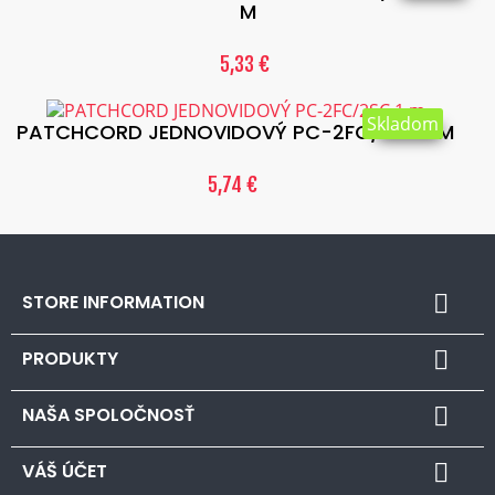
M
5,33 €
Skladom
PATCHCORD JEDNOVIDOVÝ PC-2FC/2SC 1 M
5,74 €
STORE INFORMATION

PRODUKTY

NAŠA SPOLOČNOSŤ

VÁŠ ÚČET
