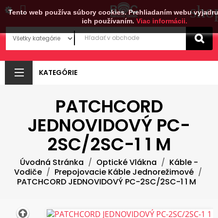
sho

Tento web používa súbory cookies. Prehliadaním webu vyjadru
ich používaním.
Viac informácii.
KATEGÓRIE
PATCHCORD
JEDNOVIDOVÝ PC-
2SC/2SC-1 1 M
Úvodná Stránka
Optické Vlákna
Káble -
Vodiče
Prepojovacie Káble Jednorežimové
PATCHCORD JEDNOVIDOVÝ PC-2SC/2SC-1 1 M