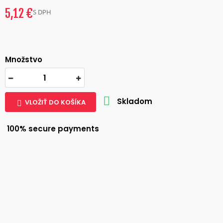
5,12 €
S DPH
Množstvo

Skladom
VLOŽIŤ DO KOŠÍKA

100% secure payments