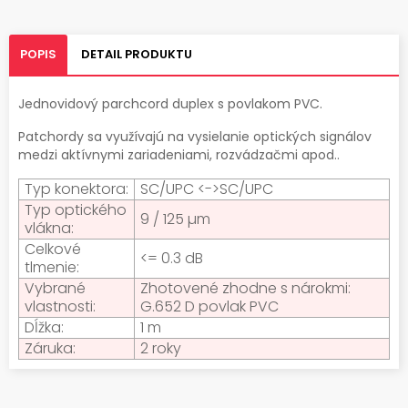
POPIS
DETAIL PRODUKTU
Jednovidový parchcord duplex s povlakom PVC.
Patchordy sa využívajú na vysielanie optických signálov
medzi aktívnymi zariadeniami, rozvádzačmi apod..
Typ konektora:
SC/UPC <->SC/UPC
Typ optického
9 / 125 µm
vlákna:
Celkové
<= 0.3 dB
tlmenie:
Vybrané
Zhotovené zhodne s nárokmi:
vlastnosti:
G.652 D povlak PVC
Dĺžka:
1 m
Záruka:
2 roky