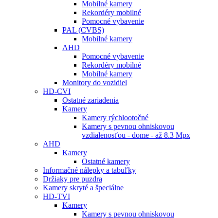
Mobilné kamery
Rekordéry mobilné
Pomocné vybavenie
PAL (CVBS)
Mobilné kamery
AHD
Pomocné vybavenie
Rekordéry mobilné
Mobilné kamery
Monitory do vozidiel
HD-CVI
Ostatné zariadenia
Kamery
Kamery rýchlootočné
Kamery s pevnou ohniskovou
vzdialenosťou - dome - až 8.3 Mpx
AHD
Kamery
Ostatné kamery
Informačné nálepky a tabuľky
Držiaky pre puzdra
Kamery skryté a špeciálne
HD-TVI
Kamery
Kamery s pevnou ohniskovou