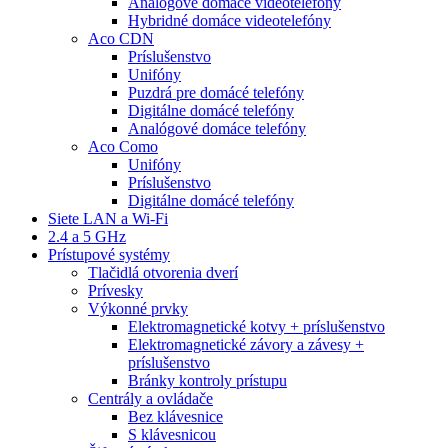
Analógové domáce videotelefóny
Hybridné domáce videotelefóny
Aco CDN
Príslušenstvo
Unifóny
Puzdrá pre domácé telefóny
Digitálne domácé telefóny
Analógové domáce telefóny
Aco Como
Unifóny
Príslušenstvo
Digitálne domácé telefóny
Siete LAN a Wi-Fi
2.4 a 5 GHz
Prístupové systémy
Tlačidlá otvorenia dverí
Prívesky
Výkonné prvky
Elektromagnetické kotvy + príslušenstvo
Elektromagnetické závory a závesy +
príslušenstvo
Bránky kontroly prístupu
Centrály a ovládače
Bez klávesnice
S klávesnicou