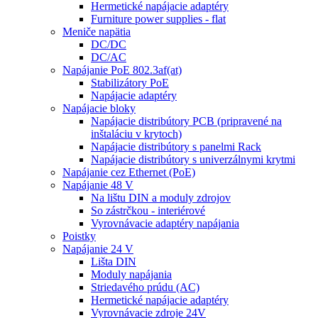
Hermetické napájacie adaptéry
Furniture power supplies - flat
Meniče napätia
DC/DC
DC/AC
Napájanie PoE 802.3af(at)
Stabilizátory PoE
Napájacie adaptéry
Napájacie bloky
Napájacie distribútory PCB (pripravené na
inštaláciu v krytoch)
Napájacie distribútory s panelmi Rack
Napájacie distribútory s univerzálnymi krytmi
Napájanie cez Ethernet (PoE)
Napájanie 48 V
Na lištu DIN a moduly zdrojov
So zástrčkou - interiérové
Vyrovnávacie adaptéry napájania
Poistky
Napájanie 24 V
Lišta DIN
Moduly napájania
Striedavého prúdu (AC)
Hermetické napájacie adaptéry
Vyrovnávacie zdroje 24V