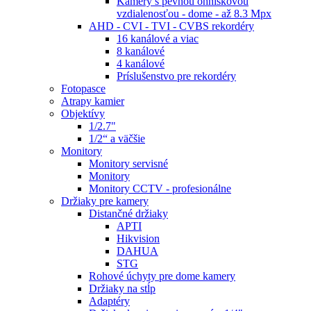
Kamery s pevnou ohniskovou
vzdialenosťou - dome - až 8.3 Mpx
AHD - CVI - TVI - CVBS rekordéry
16 kanálové a viac
8 kanálové
4 kanálové
Príslušenstvo pre rekordéry
Fotopasce
Atrapy kamier
Objektívy
1/2.7"
1/2“ a väčšie
Monitory
Monitory servisné
Monitory
Monitory CCTV - profesionálne
Držiaky pre kamery
Distančné držiaky
APTI
Hikvision
DAHUA
STG
Rohové úchyty pre dome kamery
Držiaky na stĺp
Adaptéry