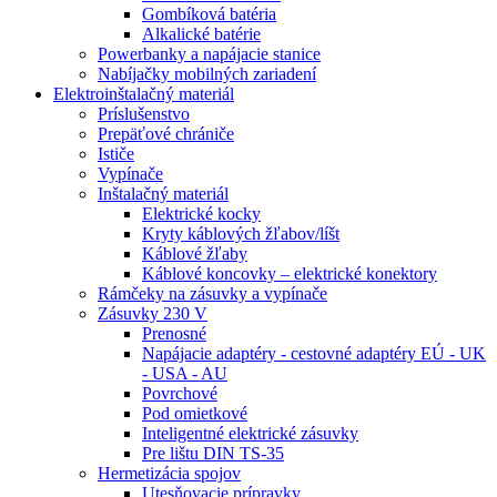
Gombíková batéria
Alkalické batérie
Powerbanky a napájacie stanice
Nabíjačky mobilných zariadení
Elektroinštalačný materiál
Príslušenstvo
Prepäťové chrániče
Ističe
Vypínače
Inštalačný materiál
Elektrické kocky
Kryty káblových žľabov/líšt
Káblové žľaby
Káblové koncovky – elektrické konektory
Rámčeky na zásuvky a vypínače
Zásuvky 230 V
Prenosné
Napájacie adaptéry - cestovné adaptéry EÚ - UK
- USA - AU
Povrchové
Pod omietkové
Inteligentné elektrické zásuvky
Pre lištu DIN TS-35
Hermetizácia spojov
Utesňovacie prípravky