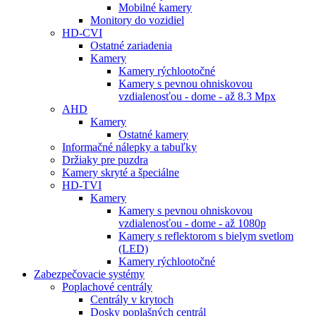
Mobilné kamery
Monitory do vozidiel
HD-CVI
Ostatné zariadenia
Kamery
Kamery rýchlootočné
Kamery s pevnou ohniskovou
vzdialenosťou - dome - až 8.3 Mpx
AHD
Kamery
Ostatné kamery
Informačné nálepky a tabuľky
Držiaky pre puzdra
Kamery skryté a špeciálne
HD-TVI
Kamery
Kamery s pevnou ohniskovou
vzdialenosťou - dome - až 1080p
Kamery s reflektorom s bielym svetlom
(LED)
Kamery rýchlootočné
Zabezpečovacie systémy
Poplachové centrály
Centrály v krytoch
Dosky poplašných centrál