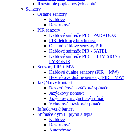
Rozšírenie poplachových centrál
Senzory
Ostatné senzory
Káblové
Bezdrôtové
PIR senzory
Káblové snímače PIR - PARADOX
PIR detektory bezdrôtové
Ostatné káblové senzory PIR
Káblové snímače PIR - SATEL
Káblové snímače PIR - HIKVISION /
PYRONIX
Senzory PIR + MW
Káblové duálne senzory (PIR + MW)
Bezdrôtové duálne senzory (PIR + MW)
Jazýčkový kontakt
Bezvodičové jazýčkové spínače
Jazýčkový kontakt
Jazýčkový magnetický spínač
Vchodové jazykové spínače
Infračervené bariéry
Snímače dymu - plynu a tepla
Káblové
Bezdrôtové
Autonómne