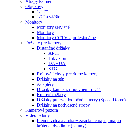
Atrapy kamier
Objektívy
1/2.7"
1/2“ a väčšie
Monitory
Monitory servisné
Monitory
Monitory CCTV - profesionálne
Držiaky pre kamery
Distančné držiaky
APTI
Hikvision
DAHUA
STG
Rohové úchyty pre dome kamery
Držiaky na stĺp
Adaptéry
Držiaky kamier s pripevnením 1/4"
Rohové držiaky
Držiaky pre rýchlootočné kamery (Speed Dome)
Držiaky na podvesené stropy
Kamerové puzdra
Video baluny
Prenos videa a audia + zasielanie napájania po
krútenej dvojlinke (baluny)