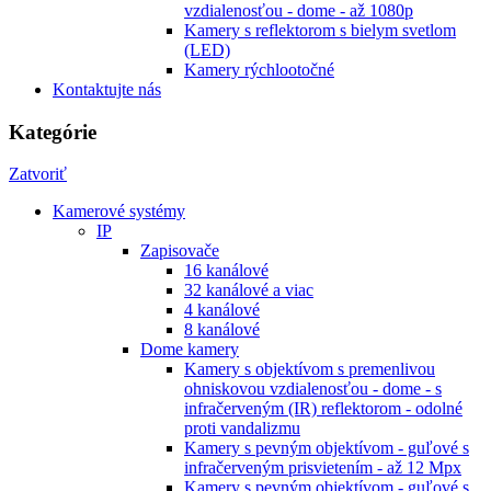
vzdialenosťou - dome - až 1080p
Kamery s reflektorom s bielym svetlom
(LED)
Kamery rýchlootočné
Kontaktujte nás
Kategórie
Zatvoriť
Kamerové systémy
IP
Zapisovače
16 kanálové
32 kanálové a viac
4 kanálové
8 kanálové
Dome kamery
Kamery s objektívom s premenlivou
ohniskovou vzdialenosťou - dome - s
infračerveným (IR) reflektorom - odolné
proti vandalizmu
Kamery s pevným objektívom - guľové s
infračerveným prisvietením - až 12 Mpx
Kamery s pevným objektívom - guľové s