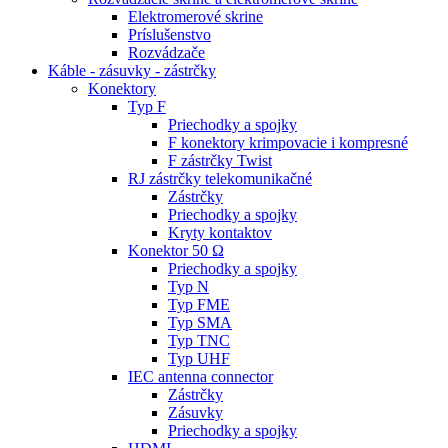
Elektromerové skrine
Príslušenstvo
Rozvádzače
Káble - zásuvky - zástrčky
Konektory
Typ F
Priechodky a spojky
F konektory krimpovacie i kompresné
F zástrčky Twist
RJ zástrčky telekomunikačné
Zástrčky
Priechodky a spojky
Kryty kontaktov
Konektor 50 Ω
Priechodky a spojky
Typ N
Typ FME
Typ SMA
Typ TNC
Typ UHF
IEC antenna connector
Zástrčky
Zásuvky
Priechodky a spojky