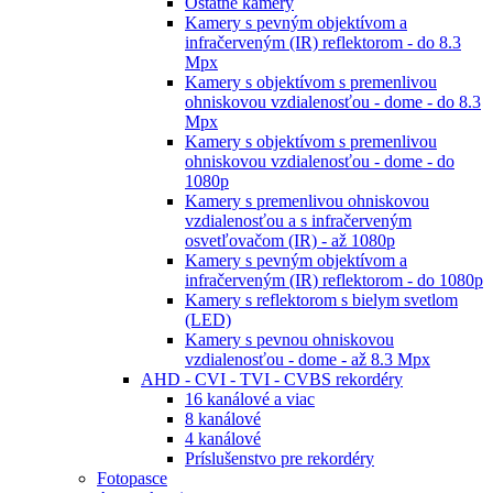
Ostatné kamery
Kamery s pevným objektívom a
infračerveným (IR) reflektorom - do 8.3
Mpx
Kamery s objektívom s premenlivou
ohniskovou vzdialenosťou - dome - do 8.3
Mpx
Kamery s objektívom s premenlivou
ohniskovou vzdialenosťou - dome - do
1080p
Kamery s premenlivou ohniskovou
vzdialenosťou a s infračerveným
osvetľovačom (IR) - až 1080p
Kamery s pevným objektívom a
infračerveným (IR) reflektorom - do 1080p
Kamery s reflektorom s bielym svetlom
(LED)
Kamery s pevnou ohniskovou
vzdialenosťou - dome - až 8.3 Mpx
AHD - CVI - TVI - CVBS rekordéry
16 kanálové a viac
8 kanálové
4 kanálové
Príslušenstvo pre rekordéry
Fotopasce