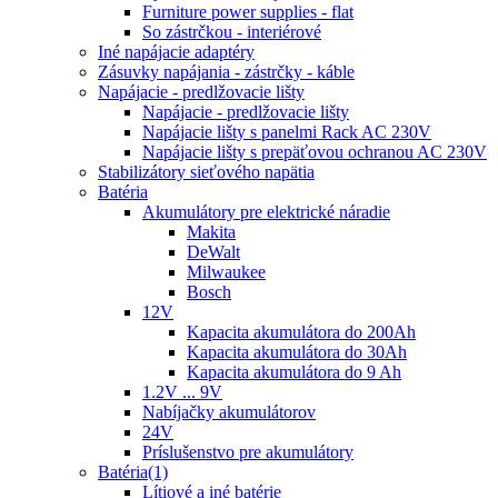
Furniture power supplies - flat
So zástrčkou - interiérové
Iné napájacie adaptéry
Zásuvky napájania - zástrčky - káble
Napájacie - predlžovacie lišty
Napájacie - predlžovacie lišty
Napájacie lišty s panelmi Rack AC 230V
Napájacie lišty s prepäťovou ochranou AC 230V
Stabilizátory sieťového napätia
Batéria
Akumulátory pre elektrické náradie
Makita
DeWalt
Milwaukee
Bosch
12V
Kapacita akumulátora do 200Ah
Kapacita akumulátora do 30Ah
Kapacita akumulátora do 9 Ah
1.2V ... 9V
Nabíjačky akumulátorov
24V
Príslušenstvo pre akumulátory
Batéria(1)
Lítiové a iné batérie