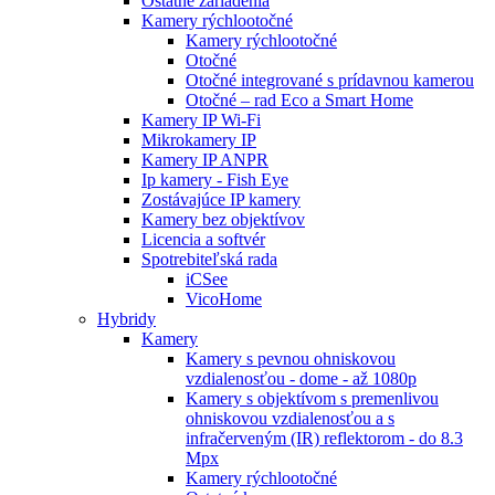
Ostatné zariadenia
Kamery rýchlootočné
Kamery rýchlootočné
Otočné
Otočné integrované s prídavnou kamerou
Otočné – rad Eco a Smart Home
Kamery IP Wi-Fi
Mikrokamery IP
Kamery IP ANPR
Ip kamery - Fish Eye
Zostávajúce IP kamery
Kamery bez objektívov
Licencia a softvér
Spotrebiteľská rada
iCSee
VicoHome
Hybridy
Kamery
Kamery s pevnou ohniskovou
vzdialenosťou - dome - až 1080p
Kamery s objektívom s premenlivou
ohniskovou vzdialenosťou a s
infračerveným (IR) reflektorom - do 8.3
Mpx
Kamery rýchlootočné