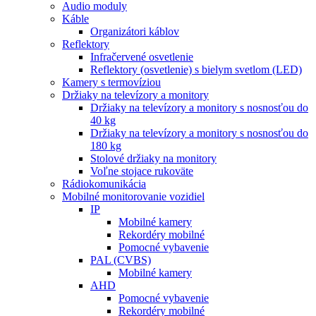
Audio moduly
Káble
Organizátori káblov
Reflektory
Infračervené osvetlenie
Reflektory (osvetlenie) s bielym svetlom (LED)
Kamery s termovíziou
Držiaky na televízory a monitory
Držiaky na televízory a monitory s nosnosťou do
40 kg
Držiaky na televízory a monitory s nosnosťou do
180 kg
Stolové držiaky na monitory
Voľne stojace rukoväte
Rádiokomunikácia
Mobilné monitorovanie vozidiel
IP
Mobilné kamery
Rekordéry mobilné
Pomocné vybavenie
PAL (CVBS)
Mobilné kamery
AHD
Pomocné vybavenie
Rekordéry mobilné