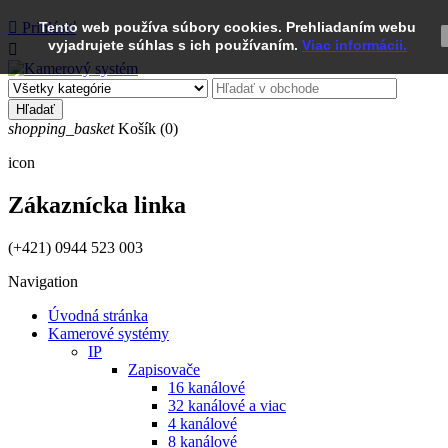

Prihlásiť
Tento web používa súbory cookies. Prehliadaním webu
vyjadrujete súhlas s ich používaním.
Viac informácii.

Hľadať
shopping_basket
Košík
(0)
icon
Zákaznícka linka
(+421) 0944 523 003
Navigation
Úvodná stránka
Kamerové systémy
IP
Zapisovače
16 kanálové
32 kanálové a viac
4 kanálové
8 kanálové