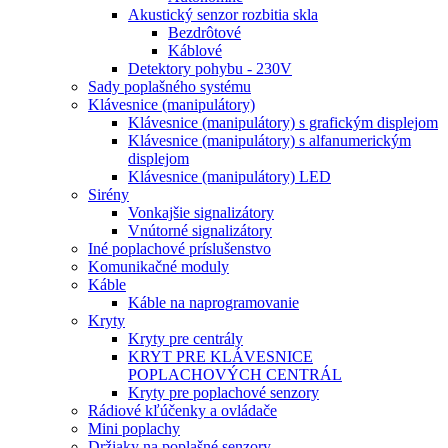
Akustický senzor rozbitia skla
Bezdrôtové
Káblové
Detektory pohybu - 230V
Sady poplašného systému
Klávesnice (manipulátory)
Klávesnice (manipulátory) s grafickým displejom
Klávesnice (manipulátory) s alfanumerickým
displejom
Klávesnice (manipulátory) LED
Sirény
Vonkajšie signalizátory
Vnútorné signalizátory
Iné poplachové príslušenstvo
Komunikačné moduly
Káble
Káble na naprogramovanie
Kryty
Kryty pre centrály
KRYT PRE KLÁVESNICE
POPLACHOVÝCH CENTRÁL
Kryty pre poplachové senzory
Rádiové kľúčenky a ovládače
Mini poplachy
Držiaky na poplašné senzory