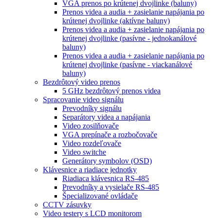
VGA prenos po krútenej dvojlinke (baluny)
Prenos videa a audia + zasielanie napájania po
krútenej dvojlinke (aktívne baluny)
Prenos videa a audia + zasielanie napájania po
krútenej dvojlinke (pasívne - jednokanálové
baluny)
Prenos videa a audia + zasielanie napájania po
krútenej dvojlinke (pasívne - viackanálové
baluny)
Bezdrôtový video prenos
5 GHz bezdrôtový prenos videa
Spracovanie video signálu
Prevodníky signálu
Separátory videa a napájania
Video zosilňovače
VGA prepínače a rozbočovače
Video rozdeľovače
Video switche
Generátory symbolov (OSD)
Klávesnice a riadiace jednotky
Riadiaca klávesnica RS-485
Prevodníky a vysielače RS-485
Špecializované ovládače
CCTV zásuvky
Video testery s LCD monitorom