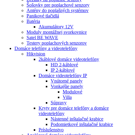
Šošovky pre poplachové senzory
Antény do poplašných systémov
Panikové tlačidlá
Batéria
Akumulátory 12V
Moduly montážnej svorkovnice
Satel BE WAVE
Testery poplachových senzorov
Domáce telefóny a videotelefóny
Hikvision
2káblové domáce videotelefóny
HD 2-káblové
IP 2-káblové
Domáce videotelefóny IP
Vnútorné panely
Vonkajšie panely
Modulové
Villa
Súpravy
Kryty pre domáce telefóny a domáce
videotelefóny
Nástenné inštalačné krabice
Podomietkové inštalačné krabice
Príslušenstvo