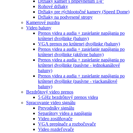
Držiaky kamier s pripevnením 1/4"
Rohové držiaky
Držiaky pre rýchlootočné kamery (Speed Dome)
Držiaky na podvesené stropy
Kamerové puzdra
Video baluny
Prenos videa a audia + zasielanie napájania po
krútenej dvojlinke (baluny)
VGA prenos po krútenej dvojlinke (baluny)
Prenos videa a audia + zasielanie napájania po
krútenej dvojlinke (aktívne baluny)
Prenos videa a audia + zasielanie napájania po
krútenej dvojlinke (pasívne - jednokanálové
baluny)
Prenos videa a audia + zasielanie napájania po
krútenej dvojlinke (pasívne - viackanálové
baluny)
Bezdrôtový video prenos
5 GHz bezdrôtový prenos videa
Spracovanie video signálu
Prevodníky signálu
Separátory videa a napájania
Video zosilňovače
VGA prepínače a rozbočovače
Video rozdeľovače