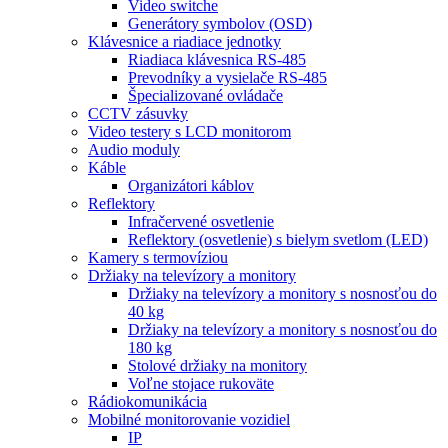
Video switche
Generátory symbolov (OSD)
Klávesnice a riadiace jednotky
Riadiaca klávesnica RS-485
Prevodníky a vysielače RS-485
Špecializované ovládače
CCTV zásuvky
Video testery s LCD monitorom
Audio moduly
Káble
Organizátori káblov
Reflektory
Infračervené osvetlenie
Reflektory (osvetlenie) s bielym svetlom (LED)
Kamery s termovíziou
Držiaky na televízory a monitory
Držiaky na televízory a monitory s nosnosťou do
40 kg
Držiaky na televízory a monitory s nosnosťou do
180 kg
Stolové držiaky na monitory
Voľne stojace rukoväte
Rádiokomunikácia
Mobilné monitorovanie vozidiel
IP