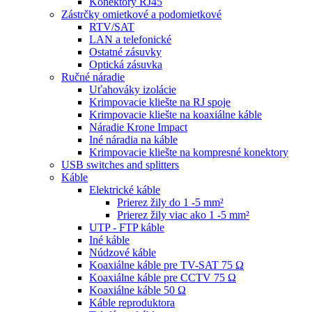
Konektory RJ45
Zástrčky omietkové a podomietkové
RTV/SAT
LAN a telefonické
Ostatné zásuvky
Optická zásuvka
Ručné náradie
Uťahováky izolácie
Krimpovacie kliešte na RJ spoje
Krimpovacie kliešte na koaxiálne káble
Náradie Krone Impact
Iné náradia na káble
Krimpovacie kliešte na kompresné konektory
USB switches and splitters
Káble
Elektrické káble
Prierez žily do 1 -5 mm²
Prierez žily viac ako 1 -5 mm²
UTP - FTP káble
Iné káble
Núdzové káble
Koaxiálne káble pre TV-SAT 75 Ω
Koaxiálne káble pre CCTV 75 Ω
Koaxiálne káble 50 Ω
Káble reproduktora