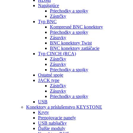
HDMI
Napájajúce
Priechodky a spojky
Zástrčky
Typ BNC
Kompresné BNC konektory
Priechodky a spojky
Zásuvky
BNC konektory Twist
BNC konektory zatláčacie
Typ CINCH (RCA)
Zástrčky
Zásuvky
Priechodky a spojky
Ostatné spoje
JACK type
Zástrčky
Zásuvky
Priechodky a spojky
USB
Konektory a príslušenstvo KEYSTONE
Kryty
Prepojovacie panely
USB nabíjačky
Ďalšie moduly