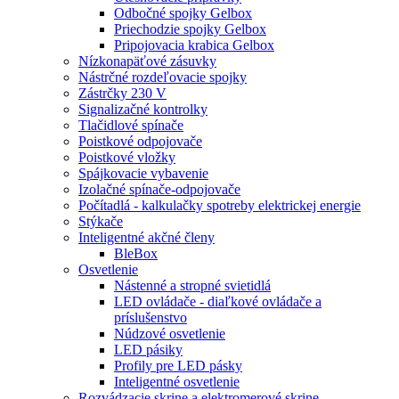
Odbočné spojky Gelbox
Priechodzie spojky Gelbox
Pripojovacia krabica Gelbox
Nízkonapäťové zásuvky
Nástrčné rozdeľovacie spojky
Zástrčky 230 V
Signalizačné kontrolky
Tlačidlové spínače
Poistkové odpojovače
Poistkové vložky
Spájkovacie vybavenie
Izolačné spínače-odpojovače
Počítadlá - kalkulačky spotreby elektrickej energie
Stýkače
Inteligentné akčné členy
BleBox
Osvetlenie
Nástenné a stropné svietidlá
LED ovládače - diaľkové ovládače a
príslušenstvo
Núdzové osvetlenie
LED pásiky
Profily pre LED pásky
Inteligentné osvetlenie
Rozvádzacie skrine a elektromerové skrine