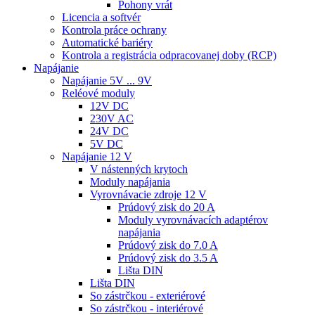
Pohony vrát
Licencia a softvér
Kontrola práce ochrany
Automatické bariéry
Kontrola a registrácia odpracovanej doby (RCP)
Napájanie
Napájanie 5V ... 9V
Reléové moduly
12V DC
230V AC
24V DC
5V DC
Napájanie 12 V
V nástenných krytoch
Moduly napájania
Vyrovnávacie zdroje 12 V
Prúdový zisk do 20 A
Moduly vyrovnávacích adaptérov
napájania
Prúdový zisk do 7.0 A
Prúdový zisk do 3.5 A
Lišta DIN
Lišta DIN
So zástrčkou - exteriérové
So zástrčkou - interiérové