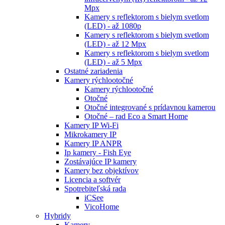
Mpx
Kamery s reflektorom s bielym svetlom
(LED) - až 1080p
Kamery s reflektorom s bielym svetlom
(LED) - až 12 Mpx
Kamery s reflektorom s bielym svetlom
(LED) - až 5 Mpx
Ostatné zariadenia
Kamery rýchlootočné
Kamery rýchlootočné
Otočné
Otočné integrované s prídavnou kamerou
Otočné – rad Eco a Smart Home
Kamery IP Wi-Fi
Mikrokamery IP
Kamery IP ANPR
Ip kamery - Fish Eye
Zostávajúce IP kamery
Kamery bez objektívov
Licencia a softvér
Spotrebiteľská rada
iCSee
VicoHome
Hybridy
Kamery