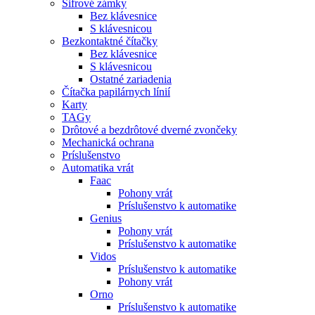
Šifrové zámky
Bez klávesnice
S klávesnicou
Bezkontaktné čítačky
Bez klávesnice
S klávesnicou
Ostatné zariadenia
Čítačka papilárnych línií
Karty
TAGy
Drôtové a bezdrôtové dverné zvončeky
Mechanická ochrana
Príslušenstvo
Automatika vrát
Faac
Pohony vrát
Príslušenstvo k automatike
Genius
Pohony vrát
Príslušenstvo k automatike
Vidos
Príslušenstvo k automatike
Pohony vrát
Orno
Príslušenstvo k automatike