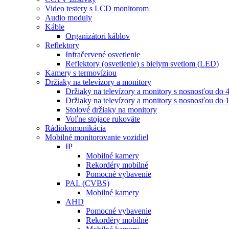
Video testery s LCD monitorom
Audio moduly
Káble
Organizátori káblov
Reflektory
Infračervené osvetlenie
Reflektory (osvetlenie) s bielym svetlom (LED)
Kamery s termovíziou
Držiaky na televízory a monitory
Držiaky na televízory a monitory s nosnosťou do 
Držiaky na televízory a monitory s nosnosťou do 
Stolové držiaky na monitory
Voľne stojace rukoväte
Rádiokomunikácia
Mobilné monitorovanie vozidiel
IP
Mobilné kamery
Rekordéry mobilné
Pomocné vybavenie
PAL (CVBS)
Mobilné kamery
AHD
Pomocné vybavenie
Rekordéry mobilné