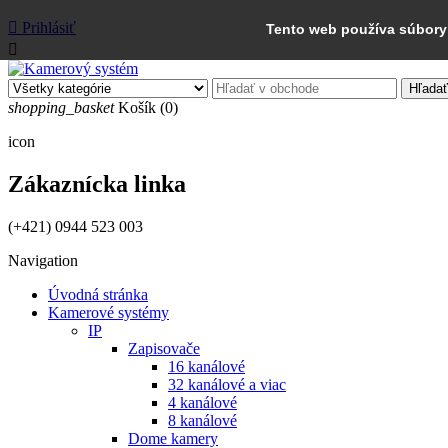

Prihlásiť
Tento web používa súbory 

Hľadať
shopping_basket
Košík
(0)
icon
Zákaznícka linka
(+421) 0944 523 003
Navigation
Úvodná stránka
Kamerové systémy
IP
Zapisovače
16 kanálové
32 kanálové a viac
4 kanálové
8 kanálové
Dome kamery