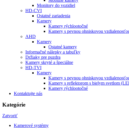
Mobilné kamery
Monitory do vozidiel
HD-CVI
Ostatné zariadenia
Kamery
Kamery rýchlootočné
Kamery s pevnou ohniskovou vzdialenosťou
AHD
Kamery
Ostatné kamery
Informačné nálepky a tabuľky
Držiaky pre puzdra
Kamery skryté a špeciálne
HD-TVI
Kamery
Kamery s pevnou ohniskovou vzdialenosťou
Kamery s reflektorom s bielym svetlom (L
Kamery rýchlootočné
Kontaktujte nás
Kategórie
Zatvoriť
Kamerové systémy