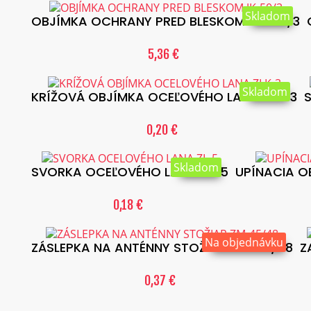
Skladom
OBJÍMKA OCHRANY PRED BLESKOM JK-50/3
5,36 €
Skladom
KRÍŽOVÁ OBJÍMKA OCEĽOVÉHO LANA ZLK-3
0,20 €
Skladom
SVORKA OCEĽOVÉHO LANA ZL-5
UPÍNACIA O
0,18 €
Na objednávku
ZÁSLEPKA NA ANTÉNNY STOŽIAR ZM-45/48
Z
0,37 €