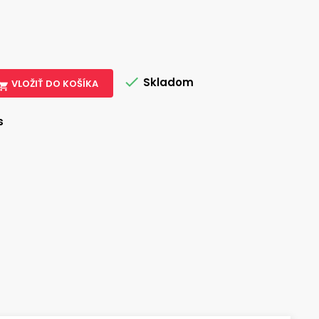

Skladom
VLOŽIŤ DO KOŠÍKA

s