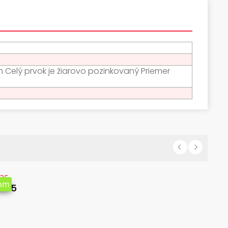
m Celý prvok je žiarovo pozinkovaný Priemer
dom
H-35