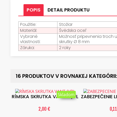
POPIS
DETAIL PRODUKTU
Použitie:
Stožiar
Materiál:
Švédska oceľ
Vybrané
Možnosť pripevnenia troch up
vlastnosti:
skrutky Ø 8 mm
Záruka:
2 roky
16 PRODUKTOV V ROVNAKEJ KATEGÓRII
Skladom
RÍMSKA SKRUTKA VANT-8/PL
ZABEZPEČENIE 
2,00 €
0,11