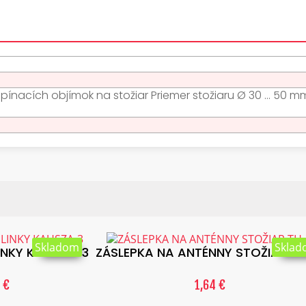
ínacích objímok na stožiar Priemer stožiaru Ø 30 ... 50 m
:
Skladom
Skla
LINKY KAUSZA-3
ZÁSLEPKA NA ANTÉNNY STOŽIAR T
 €
1,64 €