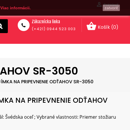

Prihlásiť
.
Viac informácii.
zatvoriť
Zákaznícka linka
shopping_basket
Košík
(0)
(+421) 0944 523 003
ŤAHOV SR-3050
JÍMKA NA PRIPEVNENIE ODŤAHOV SR-3050
ÍMKA NA PRIPEVNENIE ODŤAHOV
iál: Švédska oceľ ; Vybrané vlastnosti: Priemer stožiaru