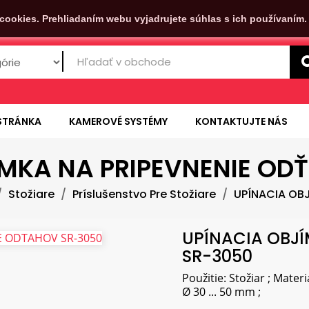
cookies. Prehliadaním webu vyjadrujete súhlas s ich používaním
STRÁNKA
KAMEROVÉ SYSTÉMY
KONTAKTUJTE NÁS
ÍMKA NA PRIPEVNENIE OD
Stožiare
Príslušenstvo Pre Stožiare
UPÍNACIA OB
UPÍNACIA OBJ
SR-3050
Použitie: Stožiar ; Mater
Ø 30 ... 50 mm ;