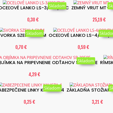
Skladom
S
OCEĽOVÉ LANKO LS-3/200/PVC
ZEMNÝ VRUT MT-1
0,30 €
25,19 €
Skladom
Sklad
SVORKA SZEKLA-5MM
OCEĽOVÉ LANKO LS-4/200/
0,70 €
0,59 €
Skladom
BJÍMKA NA PRIPEVNENIE ODŤAHOV SR-3050E
RÍMS
4,29 €
Skladom
S
ABEZPEČENIE LINKY KAUSZA-4
ZÁKLADŇA STOŽIAR
0,25 €
3,21 €