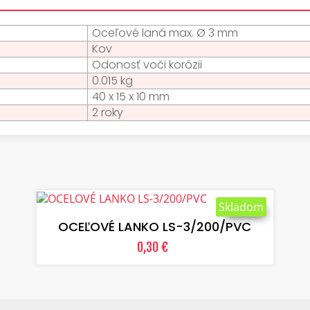
Oceľové laná max. Ø 3 mm
Kov
Odonosť voči korózii
0.015 kg
40 x 15 x 10 mm
2 roky
VLOŽIŤ DO KOŠÍKA
Skladom
OCEĽOVÉ LANKO LS-3/200/PVC
0,30 €