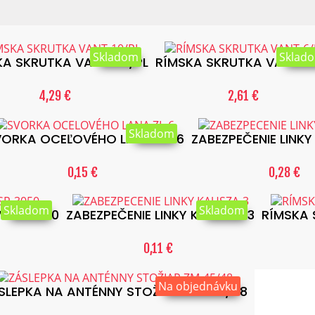
:
Skladom
Sklad
KA SKRUTKA VANT-10/PL
RÍMSKA SKRUTKA VANT-6
4,29 €
2,61 €
Skladom
VORKA OCEĽOVÉHO LANA ZL-6
ZABEZPEČENIE LINK
0,15 €
0,28 €
Skladom
Skladom
V SR-3050
ZABEZPEČENIE LINKY KAUSZA-3
RÍMSKA 
0,11 €
Na objednávku
SLEPKA NA ANTÉNNY STOŽIAR ZM-45/48