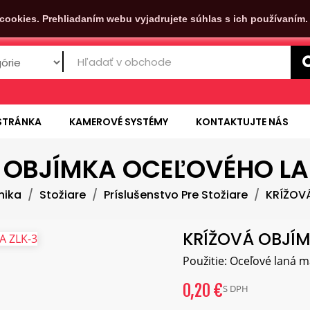
cookies. Prehliadaním webu vyjadrujete súhlas s ich používaním
STRÁNKA
KAMEROVÉ SYSTÉMY
KONTAKTUJTE NÁS
 OBJÍMKA OCEĽOVÉHO LA
nika
Stožiare
Príslušenstvo Pre Stožiare
KRÍŽOV
KRÍŽOVÁ OBJÍ
Použitie: Oceľové laná m
0,20 €
S DPH