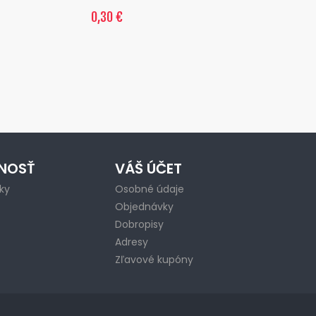
0,30 €
NOSŤ
VÁŠ ÚČET
ky
Osobné údaje
Objednávky
Dobropisy
Adresy
Zľavové kupóny