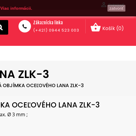

Prihlásiť
.
Viac informácii.
zatvoriť
Zákaznícka linka
shopping_basket
Košík
(0)
(+421) 0944 523 003
NA ZLK-3
Á OBJÍMKA OCEĽOVÉHO LANA ZLK-3
MKA OCEĽOVÉHO LANA ZLK-3
ax. Ø 3 mm ;