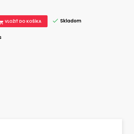

Skladom
VLOŽIŤ DO KOŠÍKA

s