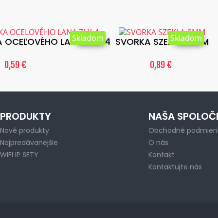
Skladom
Skladom
A OCEĽOVÉHO LANA ZLK-4
SVORKA SZEKLA-8MM
0,59 €
0,89 €
PRODUKTY
NAŠA SPOLOČ
Nové produkty
Obchodné podmien
Najpredávanejšie
O nás
WIFI IP SETY
Kontakt
Kontaktujte nás