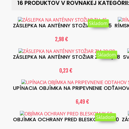
16 PRODUKTOV V ROVNAKEJ KATEGÓRII
Skladom
ZÁSLEPKA NA ANTÉNNY STOŽIAR TH-45
RÍMS
2,98 €
Skladom
ZÁSLEPKA NA ANTÉNNY STOŽIAR ZM-30/38
S
0,23 €
UPÍNACIA OBJÍMKA NA PRIPEVNENIE ODŤAHO
6,49 €
Skladom
OBJÍMKA OCHRANY PRED BLESKOM JK-50
ZÁ