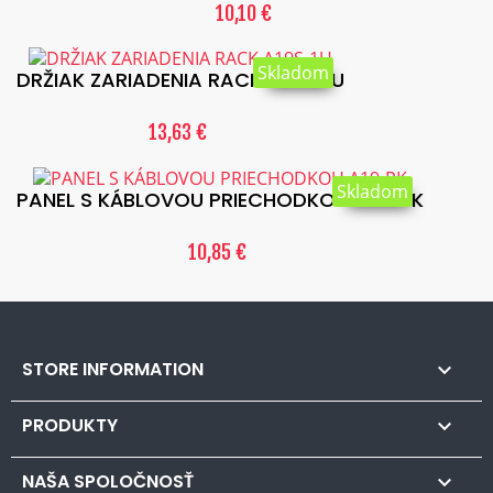
10,10 €
Skladom
DRŽIAK ZARIADENIA RACK A19S-1U
13,63 €
Skladom
PANEL S KÁBLOVOU PRIECHODKOU A19-PK
10,85 €
STORE INFORMATION

PRODUKTY

NAŠA SPOLOČNOSŤ
