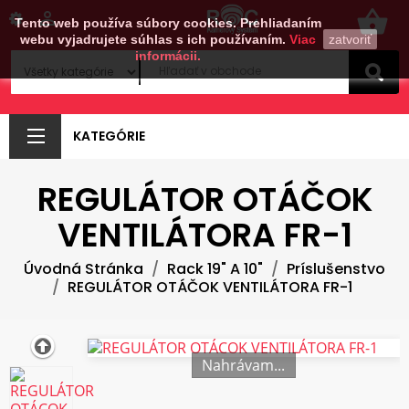
shopping_basket

Tento web používa súbory cookies. Prehliadaním
webu vyjadrujete súhlas s ich používaním.
Viac
zatvoriť
informácii.
KATEGÓRIE
REGULÁTOR OTÁČOK
VENTILÁTORA FR-1
Úvodná Stránka
Rack 19" A 10"
Príslušenstvo
REGULÁTOR OTÁČOK VENTILÁTORA FR-1
Nahrávam...