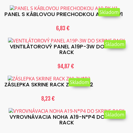
Skladom
PANEL S KÁBLOVOU PRIECHODKOU A19-PK-V1
6,83 €
Skladom
VENTILÁTOROVÝ PANEL A19P-3W DO SKRINE
RACK
94,87 €
Skladom
ZÁSLEPKA SKRINE RACK Z19-2U*P2
8,23 €
Skladom
VYROVNÁVACIA NOHA A19-N*P4 DO SKRINE
RACK