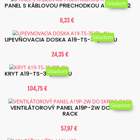
Skladom
PANEL S KÁBLOVOU PRIECHODKOU A19-PK-V2
6,33 €
Skladom
UPEVŇOVACIA DOSKA A19-TS-35/BL-4U
24,35 €
Skladom
KRYT A19-TS-35/OB-4U
104,75 €
Skladom
VENTILÁTOROVÝ PANEL A19P-2W DO SKRINE
RACK
57,97 €