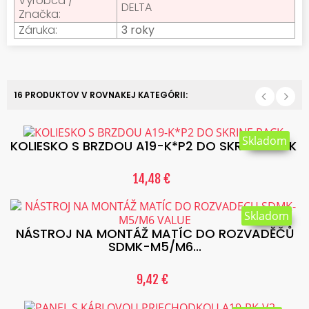
Výrobca /
DELTA
Značka:
Záruka:
3 roky
16 PRODUKTOV V ROVNAKEJ KATEGÓRII:
Skladom
KOLIESKO S BRZDOU A19-K*P2 DO SKRINE RACK
14,48 €
Skladom
NÁSTROJ NA MONTÁŽ MATÍC DO ROZVADĔČŮ
SDMK-M5/M6...
9,42 €