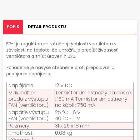
POPIS
DETAIL PRODUKTU
FR-1 je regulátorom rotačnej rýchlosti ventilátora v
závislosti na teplote, čo umožňuje predĺžiť životnosť
ventilátora a znížiť úroveň hluku.
Zariadenie je navyše chránené proti prepólovaniu
pripojenia napájania.
Napájanie:
12 V DC
Max. odber
Termistor umiestnený na doske
prúdu z výstupu
: 150 mA Termistor umiestnený
FAN (ventilátoru):
na kábli : 750 mA
Napätie výstupu
25 °C - 6 V
FAN (ventilátoru):
40 °C - 11 V
Rozmery:
31 x 25 x 18 mm
Hmotnosť:
0.08 kg