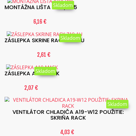
Skladom
MONTÁŽNA LIŠTA A19L/485
6,16 €
Skladom
ZÁSLEPKA SKRINE RACK Z19-1U
2,61 €
Skladom
ZÁSLEPKA A19-MASK
2,07 €
Skladom
VENTILÁTOR CHLADIČA A19-W12 POUŽITIE:
SKRIŇA RACK
4,03 €