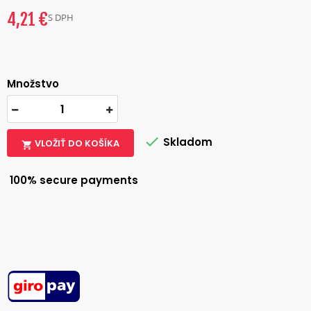
4,21 €
S DPH
Množstvo

Skladom
VLOŽIŤ DO KOŠÍKA

100% secure payments