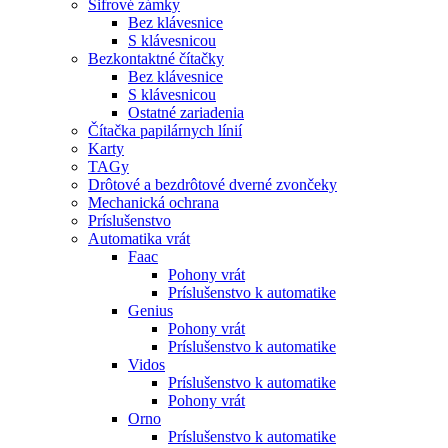
Šifrové zámky
Bez klávesnice
S klávesnicou
Bezkontaktné čítačky
Bez klávesnice
S klávesnicou
Ostatné zariadenia
Čítačka papilárnych línií
Karty
TAGy
Drôtové a bezdrôtové dverné zvončeky
Mechanická ochrana
Príslušenstvo
Automatika vrát
Faac
Pohony vrát
Príslušenstvo k automatike
Genius
Pohony vrát
Príslušenstvo k automatike
Vidos
Príslušenstvo k automatike
Pohony vrát
Orno
Príslušenstvo k automatike