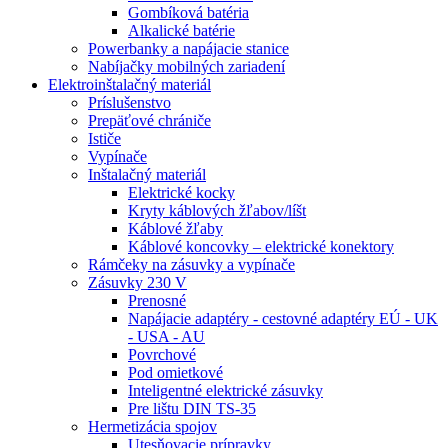
Gombíková batéria
Alkalické batérie
Powerbanky a napájacie stanice
Nabíjačky mobilných zariadení
Elektroinštalačný materiál
Príslušenstvo
Prepäťové chrániče
Ističe
Vypínače
Inštalačný materiál
Elektrické kocky
Kryty káblových žľabov/líšt
Káblové žľaby
Káblové koncovky – elektrické konektory
Rámčeky na zásuvky a vypínače
Zásuvky 230 V
Prenosné
Napájacie adaptéry - cestovné adaptéry EÚ - UK
- USA - AU
Povrchové
Pod omietkové
Inteligentné elektrické zásuvky
Pre lištu DIN TS-35
Hermetizácia spojov
Utesňovacie prípravky