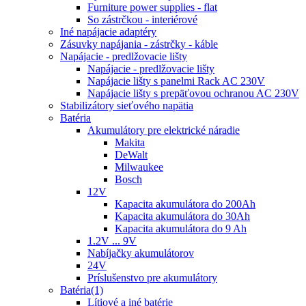
Furniture power supplies - flat
So zástrčkou - interiérové
Iné napájacie adaptéry
Zásuvky napájania - zástrčky - káble
Napájacie - predlžovacie lišty
Napájacie - predlžovacie lišty
Napájacie lišty s panelmi Rack AC 230V
Napájacie lišty s prepäťovou ochranou AC 230V
Stabilizátory sieťového napätia
Batéria
Akumulátory pre elektrické náradie
Makita
DeWalt
Milwaukee
Bosch
12V
Kapacita akumulátora do 200Ah
Kapacita akumulátora do 30Ah
Kapacita akumulátora do 9 Ah
1.2V ... 9V
Nabíjačky akumulátorov
24V
Príslušenstvo pre akumulátory
Batéria(1)
Lítiové a iné batérie