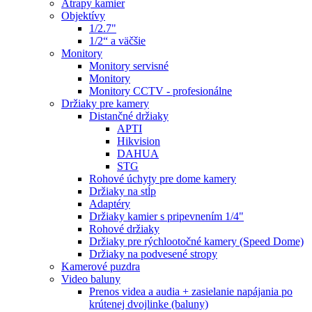
Atrapy kamier
Objektívy
1/2.7"
1/2“ a väčšie
Monitory
Monitory servisné
Monitory
Monitory CCTV - profesionálne
Držiaky pre kamery
Distančné držiaky
APTI
Hikvision
DAHUA
STG
Rohové úchyty pre dome kamery
Držiaky na stĺp
Adaptéry
Držiaky kamier s pripevnením 1/4"
Rohové držiaky
Držiaky pre rýchlootočné kamery (Speed Dome)
Držiaky na podvesené stropy
Kamerové puzdra
Video baluny
Prenos videa a audia + zasielanie napájania po
krútenej dvojlinke (baluny)