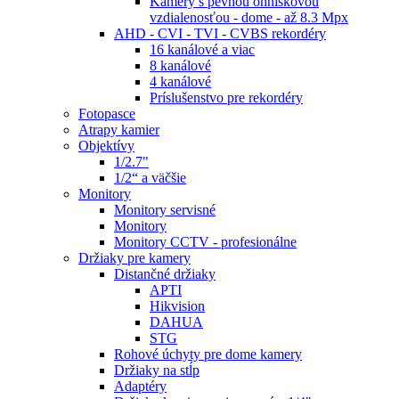
Kamery s pevnou ohniskovou
vzdialenosťou - dome - až 8.3 Mpx
AHD - CVI - TVI - CVBS rekordéry
16 kanálové a viac
8 kanálové
4 kanálové
Príslušenstvo pre rekordéry
Fotopasce
Atrapy kamier
Objektívy
1/2.7"
1/2“ a väčšie
Monitory
Monitory servisné
Monitory
Monitory CCTV - profesionálne
Držiaky pre kamery
Distančné držiaky
APTI
Hikvision
DAHUA
STG
Rohové úchyty pre dome kamery
Držiaky na stĺp
Adaptéry