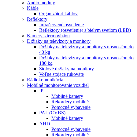
Audio moduly
Káble
Organizátori káblov
Reflektory
Infračervené osvetlenie
Reflektory (osvetlenie) s bielym svetlom (LED)
Kamery s termovíziou
Držiaky na televízory a monitory
Držiaky na televízory a monitory s nosnosťou do
40 kg
Držiaky na televízory a monitory s nosnosťou do
180 kg
Stolové držiaky na monitory
Voľne stojace rukoväte
Rádiokomunikácia
Mobilné monitorovanie vozidiel
IP
Mobilné kamery
Rekordéry mobilné
Pomocné vybavenie
PAL (CVBS)
Mobilné kamery
AHD
Pomocné vybavenie
Rekordéry mobilné