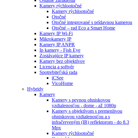
Ostatné zariadenia
Kamery rýchlootočné
Kamery rýchlootočné
Otočné
Otočné integrované s prídavnou kamerou
Otočné – rad Eco a Smart Home
Kamery IP Wi-Fi
Mikrokamery IP
Kamery IP ANPR
Ip kamery - Fish Eye
Zostávajúce IP kamery
Kamery bez objektívov
Licencia a softvér
Spotrebiteľská rada
iCSee
VicoHome
Hybridy
Kamery
Kamery s pevnou ohniskovou
vzdialenosťou - dome - až 1080p
Kamery s objektívom s premenlivou
ohniskovou vzdialenosťou a s
infračerveným (IR) reflektorom - do 8.3
Mpx
Kamery rýchlootočné