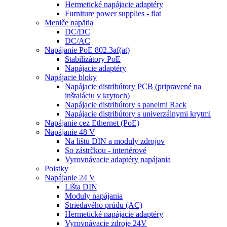
Hermetické napájacie adaptéry
Furniture power supplies - flat
Meniče napätia
DC/DC
DC/AC
Napájanie PoE 802.3af(at)
Stabilizátory PoE
Napájacie adaptéry
Napájacie bloky
Napájacie distribútory PCB (pripravené na
inštaláciu v krytoch)
Napájacie distribútory s panelmi Rack
Napájacie distribútory s univerzálnymi krytmi
Napájanie cez Ethernet (PoE)
Napájanie 48 V
Na lištu DIN a moduly zdrojov
So zástrčkou - interiérové
Vyrovnávacie adaptéry napájania
Poistky
Napájanie 24 V
Lišta DIN
Moduly napájania
Striedavého prúdu (AC)
Hermetické napájacie adaptéry
Vyrovnávacie zdroje 24V