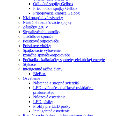
Odbočné spojky Gelbox
Priechodzie spojky Gelbox
Pripojovacia krabica Gelbox
Nízkonapäťové zásuvky
Nástrčné rozdeľovacie spojky
Zástrčky 230 V
Signalizačné kontrolky
Tlačidlové spínače
Poistkové odpojovače
Poistkové vložky
Spájkovacie vybavenie
Izolačné spínače-odpojovače
Počítadlá - kalkulačky spotreby elektrickej energie
Stýkače
Inteligentné akčné členy
BleBox
Osvetlenie
Nástenné a stropné svietidlá
LED ovládače - diaľkové ovládače a
príslušenstvo
Núdzové osvetlenie
LED pásiky
Profily pre LED pásky
Inteligentné osvetlenie
Rozvádzacie skrine a elektromerové skrine