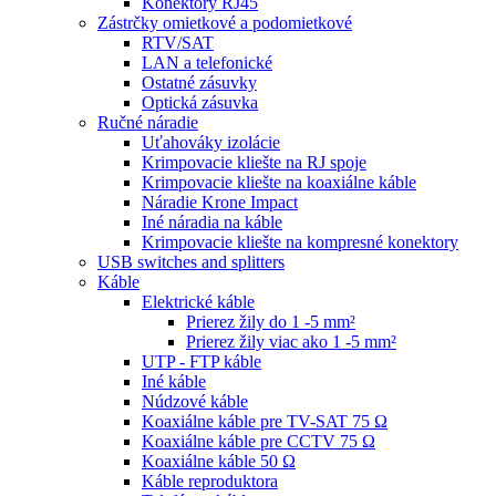
Konektory RJ45
Zástrčky omietkové a podomietkové
RTV/SAT
LAN a telefonické
Ostatné zásuvky
Optická zásuvka
Ručné náradie
Uťahováky izolácie
Krimpovacie kliešte na RJ spoje
Krimpovacie kliešte na koaxiálne káble
Náradie Krone Impact
Iné náradia na káble
Krimpovacie kliešte na kompresné konektory
USB switches and splitters
Káble
Elektrické káble
Prierez žily do 1 -5 mm²
Prierez žily viac ako 1 -5 mm²
UTP - FTP káble
Iné káble
Núdzové káble
Koaxiálne káble pre TV-SAT 75 Ω
Koaxiálne káble pre CCTV 75 Ω
Koaxiálne káble 50 Ω
Káble reproduktora