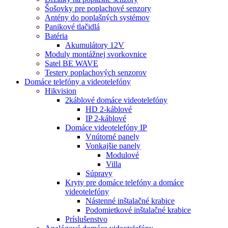
Šošovky pre poplachové senzory
Antény do poplašných systémov
Panikové tlačidlá
Batéria
Akumulátory 12V
Moduly montážnej svorkovnice
Satel BE WAVE
Testery poplachových senzorov
Domáce telefóny a videotelefóny
Hikvision
2káblové domáce videotelefóny
HD 2-káblové
IP 2-káblové
Domáce videotelefóny IP
Vnútorné panely
Vonkajšie panely
Modulové
Villa
Súpravy
Kryty pre domáce telefóny a domáce
videotelefóny
Nástenné inštalačné krabice
Podomietkové inštalačné krabice
Príslušenstvo