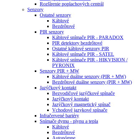
Rozšírenie poplachových centrál
Senzory
Ostatné senzory
Káblové
Bezdrôtové
PIR senzory
Káblové snímače PIR - PARADOX
PIR detektory bezdrôtové
Ostatné káblové senzory PIR
Káblové snímače PIR - SATEL
Káblové snímače PIR - HIKVISION /
PYRONIX
Senzory PIR + MW
Káblové duálne senzory (PIR + MW)
Bezdrôtové duálne senzory (PIR + MW)
Jazýčkový kontakt
Bezvodičové jazýčkové spínače
Jazýčkový kontakt
Jazýčkový magnetický spínač
Vchodové jazykové spínače
Infračervené bariéry
Snímače dymu - plynu a tepla
Káblové
Bezdrôtové
Autonómne