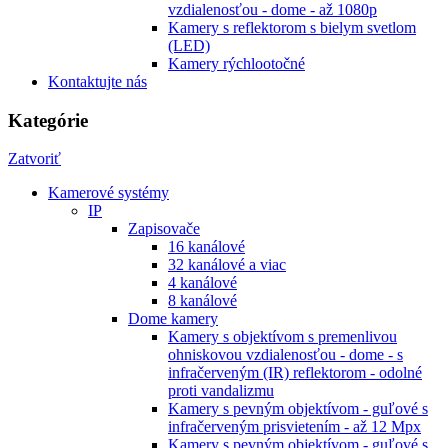
vzdialenosťou - dome - až 1080p
Kamery s reflektorom s bielym svetlom
(LED)
Kamery rýchlootočné
Kontaktujte nás
Kategórie
Zatvoriť
Kamerové systémy
IP
Zapisovače
16 kanálové
32 kanálové a viac
4 kanálové
8 kanálové
Dome kamery
Kamery s objektívom s premenlivou
ohniskovou vzdialenosťou - dome - s
infračerveným (IR) reflektorom - odolné
proti vandalizmu
Kamery s pevným objektívom - guľové s
infračerveným prisvietením - až 12 Mpx
Kamery s pevným objektívom - guľové s