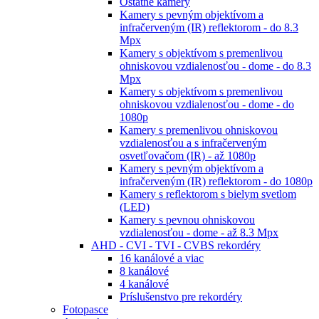
Ostatné kamery
Kamery s pevným objektívom a
infračerveným (IR) reflektorom - do 8.3
Mpx
Kamery s objektívom s premenlivou
ohniskovou vzdialenosťou - dome - do 8.3
Mpx
Kamery s objektívom s premenlivou
ohniskovou vzdialenosťou - dome - do
1080p
Kamery s premenlivou ohniskovou
vzdialenosťou a s infračerveným
osvetľovačom (IR) - až 1080p
Kamery s pevným objektívom a
infračerveným (IR) reflektorom - do 1080p
Kamery s reflektorom s bielym svetlom
(LED)
Kamery s pevnou ohniskovou
vzdialenosťou - dome - až 8.3 Mpx
AHD - CVI - TVI - CVBS rekordéry
16 kanálové a viac
8 kanálové
4 kanálové
Príslušenstvo pre rekordéry
Fotopasce