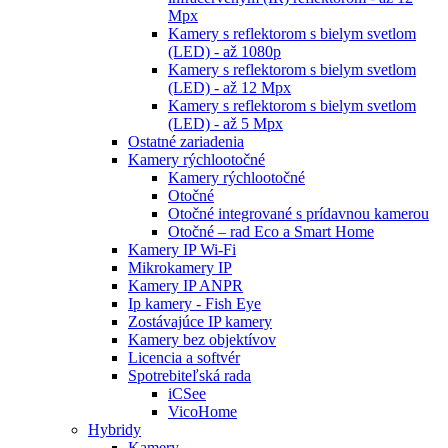
Mpx
Kamery s reflektorom s bielym svetlom
(LED) - až 1080p
Kamery s reflektorom s bielym svetlom
(LED) - až 12 Mpx
Kamery s reflektorom s bielym svetlom
(LED) - až 5 Mpx
Ostatné zariadenia
Kamery rýchlootočné
Kamery rýchlootočné
Otočné
Otočné integrované s prídavnou kamerou
Otočné – rad Eco a Smart Home
Kamery IP Wi-Fi
Mikrokamery IP
Kamery IP ANPR
Ip kamery - Fish Eye
Zostávajúce IP kamery
Kamery bez objektívov
Licencia a softvér
Spotrebiteľská rada
iCSee
VicoHome
Hybridy
Kamery