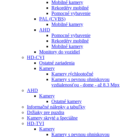
Mobilné kamery
Rekordéry mobilné
Pomocné vybavenie
PAL (CVBS)
Mobilné kamery
AHD
Pomocné vybavenie
Rekordéry mobilné
Mobilné kamery
Monitory do vozidiel
HD-CVI
Ostatné zariadenia
Kamery
Kamery rýchlootočné
Kamery s pevnou ohniskovou
vzdialenosťou - dome - až 8.3 Mpx
AHD
Kamery
Ostatné kamery
Informačné nálepky a tabuľky
Držiaky pre puzdra
Kamery skryté a špeciálne
HD-TVI
Kamery
Kamery s pevnou ohniskovou