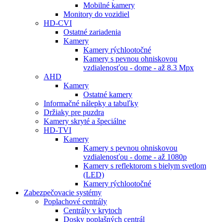
Mobilné kamery
Monitory do vozidiel
HD-CVI
Ostatné zariadenia
Kamery
Kamery rýchlootočné
Kamery s pevnou ohniskovou
vzdialenosťou - dome - až 8.3 Mpx
AHD
Kamery
Ostatné kamery
Informačné nálepky a tabuľky
Držiaky pre puzdra
Kamery skryté a špeciálne
HD-TVI
Kamery
Kamery s pevnou ohniskovou
vzdialenosťou - dome - až 1080p
Kamery s reflektorom s bielym svetlom
(LED)
Kamery rýchlootočné
Zabezpečovacie systémy
Poplachové centrály
Centrály v krytoch
Dosky poplašných centrál