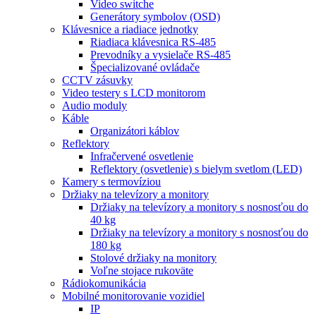
Video switche
Generátory symbolov (OSD)
Klávesnice a riadiace jednotky
Riadiaca klávesnica RS-485
Prevodníky a vysielače RS-485
Špecializované ovládače
CCTV zásuvky
Video testery s LCD monitorom
Audio moduly
Káble
Organizátori káblov
Reflektory
Infračervené osvetlenie
Reflektory (osvetlenie) s bielym svetlom (LED)
Kamery s termovíziou
Držiaky na televízory a monitory
Držiaky na televízory a monitory s nosnosťou do
40 kg
Držiaky na televízory a monitory s nosnosťou do
180 kg
Stolové držiaky na monitory
Voľne stojace rukoväte
Rádiokomunikácia
Mobilné monitorovanie vozidiel
IP