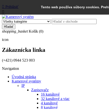

Prihlásiť
Tento web používa súbory cookies. Preh

Hľadať
shopping_basket
Košík
(0)
icon
Zákaznícka linka
(+421) 0944 523 003
Navigation
Úvodná stránka
Kamerové systémy
IP
Zapisovače
16 kanálové
32 kanálové a viac
4 kanálové
8 kanálové