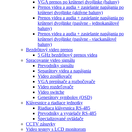
VGA prenos po krútenej dvojlinke (baluny)
Prenos videa a audia + zasielanie napájania po
krútenej dvojlinke (aktívne baluny)
Prenos videa a audia + zasielanie napájania po
krútenej dvojlinke (pasívne - jednokanálové
baluny)
Prenos videa a audia + zasielanie napájania po
krútenej dvojlinke (pasívne - viackanálové
baluny)
Bezdrôtový video prenos
5 GHz bezdrôtový prenos videa
Spracovanie video signálu
Prevodníky signálu
Separátory videa a napájania
Video zosilňovače
VGA prepínače a rozbočovače
Video rozdeľovače
Video switche
Generátory symbolov (OSD)
Klávesnice a riadiace jednotky
Riadiaca klávesnica RS-485
Prevodníky a vysielače RS-485
Špecializované ovládače
CCTV zásuvky
Video testery s LCD monitorom