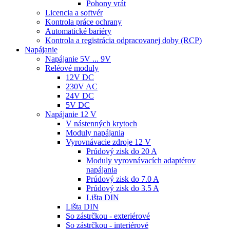
Pohony vrát
Licencia a softvér
Kontrola práce ochrany
Automatické bariéry
Kontrola a registrácia odpracovanej doby (RCP)
Napájanie
Napájanie 5V ... 9V
Reléové moduly
12V DC
230V AC
24V DC
5V DC
Napájanie 12 V
V nástenných krytoch
Moduly napájania
Vyrovnávacie zdroje 12 V
Prúdový zisk do 20 A
Moduly vyrovnávacích adaptérov
napájania
Prúdový zisk do 7.0 A
Prúdový zisk do 3.5 A
Lišta DIN
Lišta DIN
So zástrčkou - exteriérové
So zástrčkou - interiérové