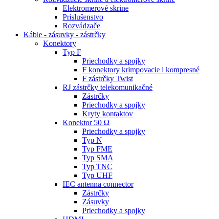
Elektromerové skrine
Príslušenstvo
Rozvádzače
Káble - zásuvky - zástrčky
Konektory
Typ F
Priechodky a spojky
F konektory krimpovacie i kompresné
F zástrčky Twist
RJ zástrčky telekomunikačné
Zástrčky
Priechodky a spojky
Kryty kontaktov
Konektor 50 Ω
Priechodky a spojky
Typ N
Typ FME
Typ SMA
Typ TNC
Typ UHF
IEC antenna connector
Zástrčky
Zásuvky
Priechodky a spojky