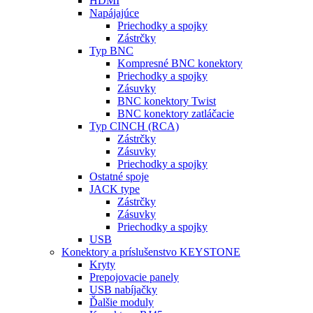
HDMI
Napájajúce
Priechodky a spojky
Zástrčky
Typ BNC
Kompresné BNC konektory
Priechodky a spojky
Zásuvky
BNC konektory Twist
BNC konektory zatláčacie
Typ CINCH (RCA)
Zástrčky
Zásuvky
Priechodky a spojky
Ostatné spoje
JACK type
Zástrčky
Zásuvky
Priechodky a spojky
USB
Konektory a príslušenstvo KEYSTONE
Kryty
Prepojovacie panely
USB nabíjačky
Ďalšie moduly