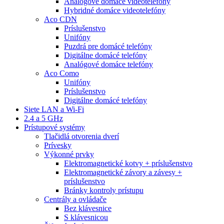
Analógové domáce videotelefóny
Hybridné domáce videotelefóny
Aco CDN
Príslušenstvo
Unifóny
Puzdrá pre domácé telefóny
Digitálne domácé telefóny
Analógové domáce telefóny
Aco Como
Unifóny
Príslušenstvo
Digitálne domácé telefóny
Siete LAN a Wi-Fi
2.4 a 5 GHz
Prístupové systémy
Tlačidlá otvorenia dverí
Prívesky
Výkonné prvky
Elektromagnetické kotvy + príslušenstvo
Elektromagnetické závory a závesy +
príslušenstvo
Bránky kontroly prístupu
Centrály a ovládače
Bez klávesnice
S klávesnicou