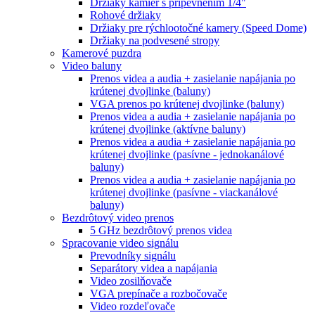
Držiaky kamier s pripevnením 1/4"
Rohové držiaky
Držiaky pre rýchlootočné kamery (Speed Dome)
Držiaky na podvesené stropy
Kamerové puzdra
Video baluny
Prenos videa a audia + zasielanie napájania po
krútenej dvojlinke (baluny)
VGA prenos po krútenej dvojlinke (baluny)
Prenos videa a audia + zasielanie napájania po
krútenej dvojlinke (aktívne baluny)
Prenos videa a audia + zasielanie napájania po
krútenej dvojlinke (pasívne - jednokanálové
baluny)
Prenos videa a audia + zasielanie napájania po
krútenej dvojlinke (pasívne - viackanálové
baluny)
Bezdrôtový video prenos
5 GHz bezdrôtový prenos videa
Spracovanie video signálu
Prevodníky signálu
Separátory videa a napájania
Video zosilňovače
VGA prepínače a rozbočovače
Video rozdeľovače