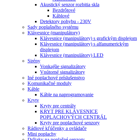
Akustický senzor rozbitia skla
Bezdrôtové
Káblové
Detektory pohybu - 230V
Sady poplašného systému
Klávesnice (manipulátory)
Klávesnice (manipulátory) s grafickým displejom
Klávesnice (manipulátory) s alfanumerickým
displejom
Klávesnice (manipulátory) LED
Sirény
Vonkajšie signalizátory
Vnútorné signalizátory
Iné poplachové príslušenstvo
Komunikačné moduly
Káble
Káble na naprogramovanie
Kryty
Kryty pre centrály
KRYT PRE KLÁVESNICE
POPLACHOVÝCH CENTRÁL
Kryty pre poplachové senzory
Rádiové kľúčenky a ovládače
Mini poplachy
Držiaky na poplašné senzory