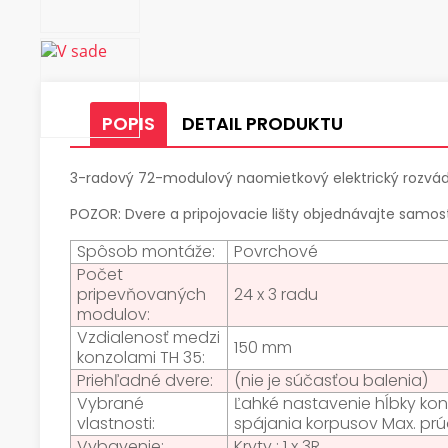
POPIS
DETAIL PRODUKTU
3-radový 72-modulový naomietkový elektrický rozvá
POZOR: Dvere a pripojovacie lišty objednávajte samo
Spôsob montáže:
Povrchové
Počet
pripevňovaných
24 x 3 radu
modulov:
Vzdialenosť medzi
150 mm
konzolami TH 35:
Priehľadné dvere:
(nie je súčasťou balenia)
Vybrané
Ľahké nastavenie hĺbky kon
vlastnosti:
spájania korpusov Max. prúd
Vybavenie:
Kryty : 1 x 3R