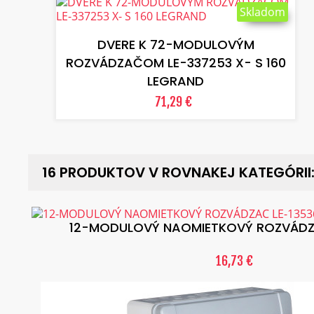
Skladom
VLOŽIŤ DO KOŠÍKA
DVERE K 72-MODULOVÝM
ROZVÁDZAČOM LE-337253 X- S 160
LEGRAND
71,29 €
16 PRODUKTOV V ROVNAKEJ KATEGÓRII
12-MODULOVÝ NAOMIETKOVÝ ROZVÁDZAČ
16,73 €