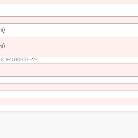
mi)
mi)
-3, IEC 60695-2-1