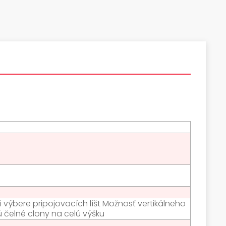
 výbere pripojovacích líšt Možnosť vertikálneho
ú čelné clony na celú výšku