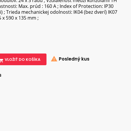
dulov: 24 x 3 radu ; Vzdialenosť medzi konzolami TH
tnosti: Max. prúd : 160 A ; Index of Protection: IP30
i) ; Trieda mechanickej odolnosti: IK04 (bez dverí) IK07
5 x 590 x 135 mm ;

Posledný kus
VLOŽIŤ DO KOŠÍKA

s