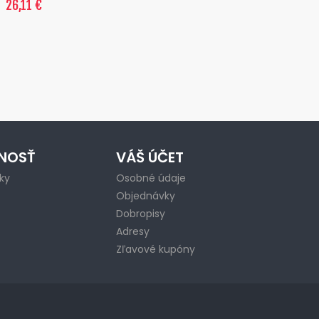
26,11 €
NOSŤ
VÁŠ ÚČET
ky
Osobné údaje
Objednávky
Dobropisy
Adresy
Zľavové kupóny