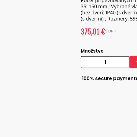
Počet pripevňovaných mo
35: 150 mm ; Vybrané vlas
(bez dverí) IP40 (s dverm
(s dvermi) ; Rozmery: 59
375,01 €
S DPH
Množstvo
100% secure payment