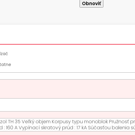
dzač
statne
zol TH 35 Veľký objem Korpusy typu monoblok Pružnosť pri
 : 160 A Vypínací skratový prúd : 17 kA Súčasťou balenia s