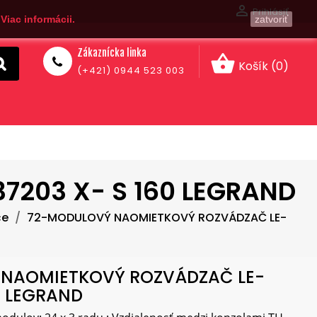

Prihlásiť
.
Viac informácii.
zatvoriť
Zákaznícka linka
shopping_basket
Košík
(0)
(+421) 0944 523 003
203 X- S 160 LEGRAND
če
72-MODULOVÝ NAOMIETKOVÝ ROZVÁDZAČ LE-
NAOMIETKOVÝ ROZVÁDZAČ LE-
0 LEGRAND