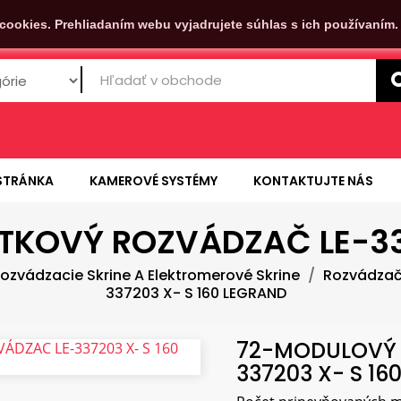
cookies. Prehliadaním webu vyjadrujete súhlas s ich používaním
STRÁNKA
KAMEROVÉ SYSTÉMY
KONTAKTUJTE NÁS
KOVÝ ROZVÁDZAČ LE-337
ozvádzacie Skrine A Elektromerové Skrine
Rozvádza
337203 X- S 160 LEGRAND
72-MODULOVÝ 
337203 X- S 16