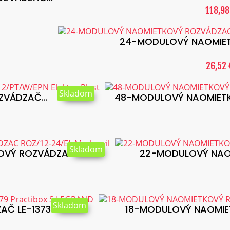
118,98
24-MODULOVÝ NAOMIET
26,52 
Skladom
VÁDZAČ...
48-MODULOVÝ NAOMIETKO
Skladom
VÝ ROZVÁDZAČ...
22-MODULOVÝ NAOM
Skladom
 LE-137379...
18-MODULOVÝ NAOMIET