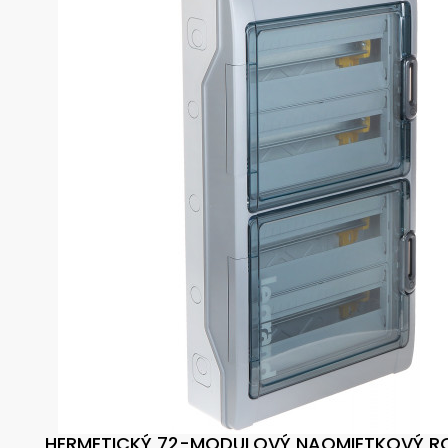
HERMETICKÝ 72-MODULOVÝ NAOMIETKOVÝ RO