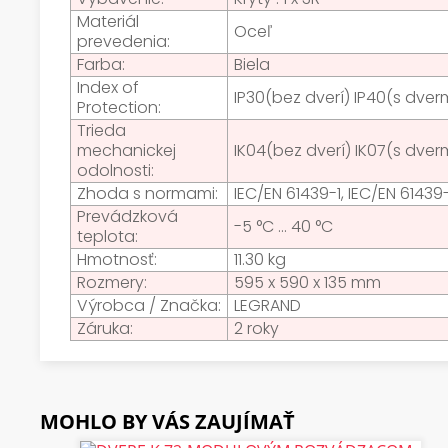
Materiál
Oceľ
prevedenia:
Farba:
Biela
Index of
IP30(bez dverí) IP40(s dver
Protection:
Trieda
mechanickej
IK04(bez dverí) IK07(s dver
odolnosti:
Zhoda s normami:
IEC/EN 61439-1, IEC/EN 61439
Prevádzková
-5 °C ... 40 °C
teplota:
Hmotnosť:
11.30 kg
Rozmery:
595 x 590 x 135 mm
Výrobca / Značka:
LEGRAND
Záruka:
2 roky
MOHLO BY VÁS ZAUJÍMAŤ