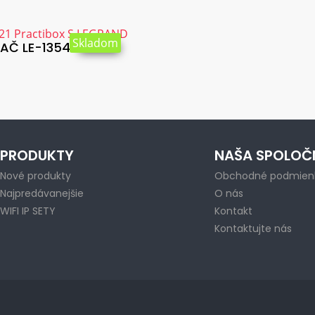
Skladom
 LE-135421...
PRODUKTY
NAŠA SPOLOČ
Nové produkty
Obchodné podmien
Najpredávanejšie
O nás
WIFI IP SETY
Kontakt
Kontaktujte nás