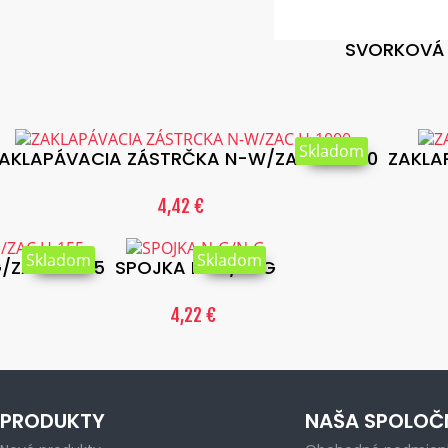
SVORKOVÁ 
Skladom
AKLAPÁVACIA ZÁSTRČKA N-W/ZAC.H-1000
ZAKLA
4,42 €
Skladom
Skladom
/ZAC.H-155
SPOJKA N-G/N-G
4,22 €
PRODUKTY
NAŠA SPOLOČ