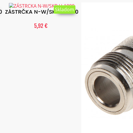
Skladom
0
ZÁSTRČKA N-W/SKR.H-1000
5,92 €