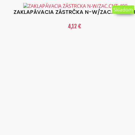
Skladom
ZAKLAPÁVACIA ZÁSTRČKA N-W/ZAC.CNT-40
4,12 €