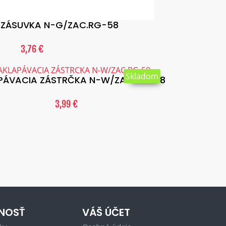
ZÁSUVKA N-G/ZAC.RG-58
3,76 €
Skladom
PÁVACIA ZÁSTRČKA N-W/ZAC.RG-58
3,99 €
NOSŤ
VÁŠ ÚČET