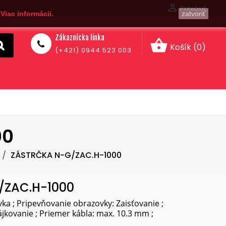

Prihlásiť
.
Viac informácii.
zatvoriť
Zákaznícka linka
shopping_basket
Košík
(0)
(+421) 0944 523 003
00
ZÁSTRČKA N-G/ZAC.H-1000
/ZAC.H-1000
ka ; Pripevňovanie obrazovky: Zaisťovanie ;
jkovanie ; Priemer kábla: max. 10.3 mm ;