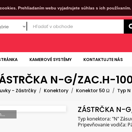
cookies. Prehliadaním webu vyjadrujete súhlas s ich používaním
STRÁNKA
KAMEROVÉ SYSTÉMY
KONTAKTUJTE NÁS
ÁSTRČKA N-G/ZAC.H-10
uvky - Zástrčky
Konektory
Konektor 50 Ω
Typ N
ZÁSTRČKA N-G
...
Typ konektora: "N" Zásuv
Pripevňovanie vodiča: Pá