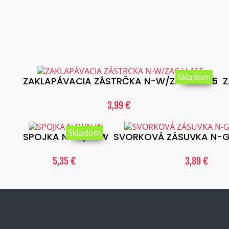
Skladom
ZAKLAPÁVACIA ZÁSTRČKA N-W/ZAC.H-155
Z
3,99 €
Skladom
SPOJKA N-W/N-W
SVORKOVÁ ZÁSUVKA N-G
5,35 €
3,89 €