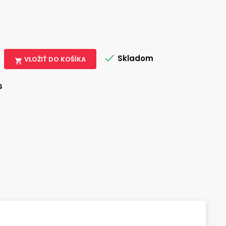

Skladom
VLOŽIŤ DO KOŠÍKA

s