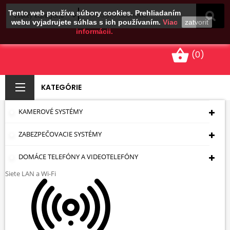
Tento web používa súbory cookies. Prehliadaním
webu vyjadrujete súhlas s ich používaním.
Viac
zatvoriť
informácii.
shopping_basket
(0)
KATEGÓRIE
KAMEROVÉ SYSTÉMY
JEDNODUCHÁ
ZABEZPEČOVACIE SYSTÉMY
ZÁSUVKA LE-753184
VALENA LIFE 230 V 16
DOMÁCE TELEFÓNY A VIDEOTELEFÓNY
Siete LAN a Wi-Fi
A LEGRAND
Úvodná Stránka
Káble - Zásuvky - Zástrčky
Konektory
IEC Antenna Connector
Zásuvky
JEDNODUCHÁ ZÁSUVKA LE-753184 Valena Life