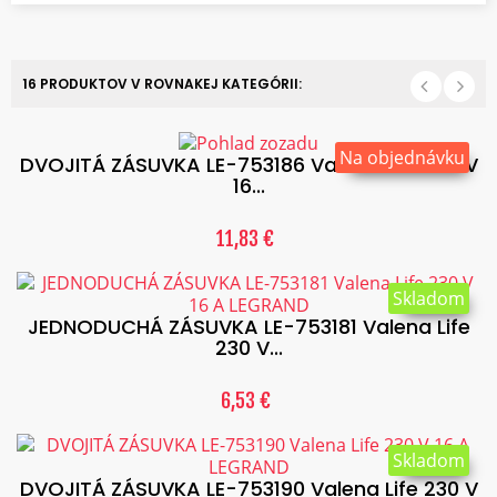
16 PRODUKTOV V ROVNAKEJ KATEGÓRII:
Na objednávku
DVOJITÁ ZÁSUVKA LE-753186 Valena Life 230 V
16...
11,83 €
Skladom
JEDNODUCHÁ ZÁSUVKA LE-753181 Valena Life
230 V...
6,53 €
Skladom
DVOJITÁ ZÁSUVKA LE-753190 Valena Life 230 V