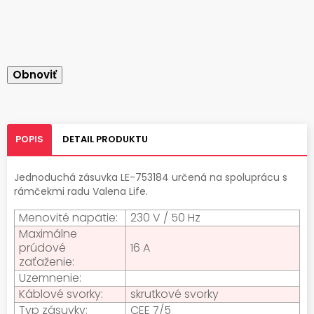
POPIS
DETAIL PRODUKTU
Jednoduchá zásuvka LE-753184 určená na spoluprácu s
rámčekmi radu Valena Life.
Menovité napätie:
230 V / 50 Hz
Maximálne
prúdové
16 A
zaťaženie:
Uzemnenie:
Káblové svorky:
skrutkové svorky
Typ zásuvky:
CEE 7/5