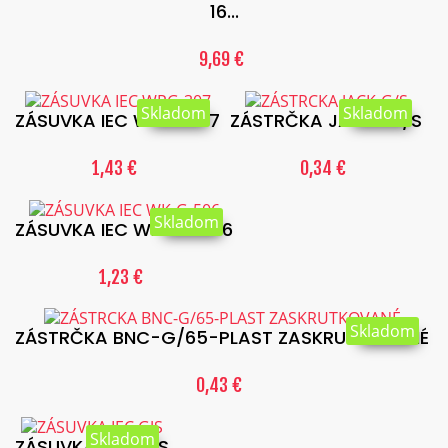
16...
9,69 €
Skladom
Skladom
ZÁSUVKA IEC WPG-307
ZÁSTRČKA JACK-G/S
1,43 €
0,34 €
Skladom
ZÁSUVKA IEC WK-G-506
1,23 €
Skladom
ZÁSTRČKA BNC-G/65-PLAST ZASKRUTKOVANÉ
0,43 €
Skladom
ZÁSUVKA IEC GJS