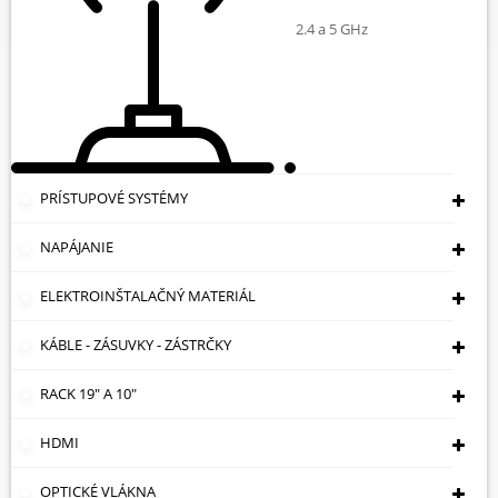
230 V 16 A LEGRAND
2.4 a 5 GHz
PRÍSTUPOVÉ SYSTÉMY
NAPÁJANIE
ELEKTROINŠTALAČNÝ MATERIÁL
KÁBLE - ZÁSUVKY - ZÁSTRČKY
RACK 19" A 10"
HDMI
JEDNODUCHÁ ZÁSUVKA LE-753184
OPTICKÉ VLÁKNA