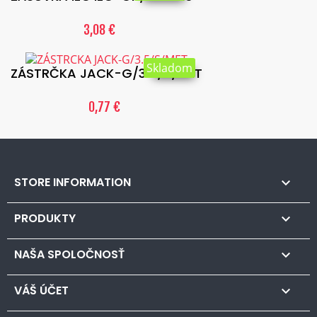
3,08 €
Skladom
ZÁSTRČKA JACK-G/3.5/S/MET
0,77 €
STORE INFORMATION

PRODUKTY

NAŠA SPOLOČNOSŤ

VÁŠ ÚČET
