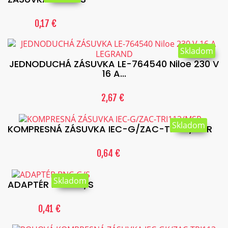
0,17 €
Skladom
JEDNODUCHÁ ZÁSUVKA LE-764540 Niloe 230 V
16 A...
2,67 €
Skladom
KOMPRESNÁ ZÁSUVKA IEC-G/ZAC-TRI113/MSR
0,64 €
Skladom
ADAPTÉR BNC-G/S
0,41 €