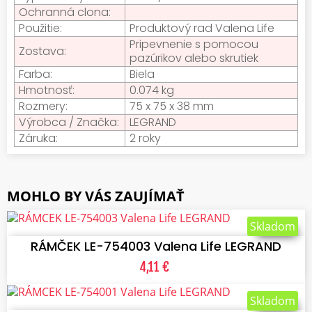
Ochranná clona:
Použitie:
Produktový rad Valena Life
Pripevnenie s pomocou
Zostava:
pazúrikov alebo skrutiek
Farba:
Biela
Hmotnosť:
0.074 kg
Rozmery:
75 x 75 x 38 mm
Výrobca / Značka:
LEGRAND
Záruka:
2 roky
MOHLO BY VÁS ZAUJÍMAŤ
VLOŽIŤ DO KOŠÍKA
Skladom
RÁMČEK LE-754003 Valena Life LEGRAND
4,11 €
VLOŽIŤ DO KOŠÍKA
Skladom