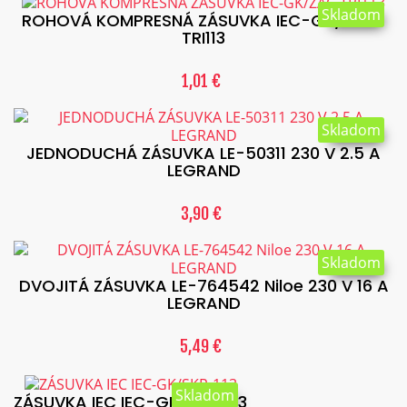
Skladom
ROHOVÁ KOMPRESNÁ ZÁSUVKA IEC-GK/ZAC-
TRI113
1,01 €
Skladom
JEDNODUCHÁ ZÁSUVKA LE-50311 230 V 2.5 A
LEGRAND
3,90 €
Skladom
DVOJITÁ ZÁSUVKA LE-764542 Niloe 230 V 16 A
LEGRAND
5,49 €
Skladom
ZÁSUVKA IEC IEC-GK/SKR-113