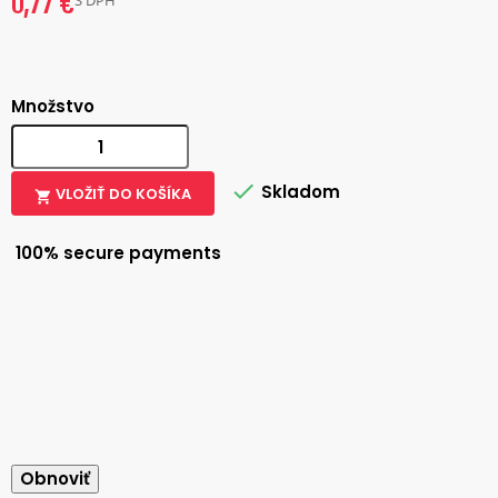
0,77 €
S DPH
Množstvo

Skladom
VLOŽIŤ DO KOŠÍKA

100% secure payments