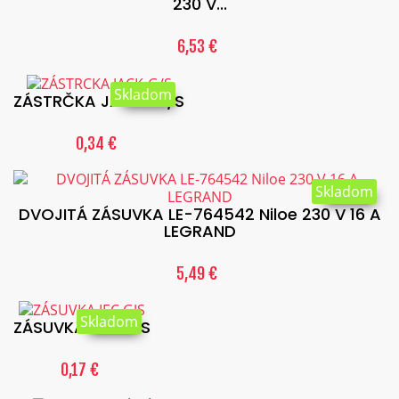
230 V...
6,53 €
Skladom
ZÁSTRČKA JACK-G/S
0,34 €
Skladom
DVOJITÁ ZÁSUVKA LE-764542 Niloe 230 V 16 A
LEGRAND
5,49 €
Skladom
ZÁSUVKA IEC GJS
0,17 €