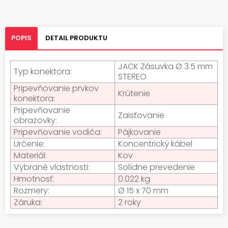
POPIS
DETAIL PRODUKTU
JACK Zásuvka Ø 3.5 mm
Typ konektora:
STEREO
Pripevňovanie prvkov
Krútenie
konektora:
Pripevňovanie
Zaisťovanie
obrazovky:
Pripevňovanie vodiča:
Pájkovanie
Určenie:
Koncentrický kábel
Materiál:
Kov
Vybrané vlastnosti:
Solídne prevedenie
Hmotnosť:
0.022 kg
Rozmery:
Ø 15 x 70 mm
Záruka:
2 roky