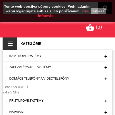
Tento web používa súbory cookies. Prehliadaním
webu vyjadrujete súhlas s ich používaním.
Viac
zatvoriť
informácii.
shopping_basket
(0)
KATEGÓRIE
KAMEROVÉ SYSTÉMY
ZÁSTRČKA JACK-
ZABEZPEČOVACIE SYSTÉMY
G/3.5/S/MET
DOMÁCE TELEFÓNY A VIDEOTELEFÓNY
Úvodná Stránka
Káble - Zásuvky - Zástrčky
Konektory
IEC Antenna Connector
Zásuvky
Siete LAN a Wi-Fi
ZÁSTRČKA JACK-G/3.5/S/MET
2.4 a 5 GHz
PRÍSTUPOVÉ SYSTÉMY
NAPÁJANIE