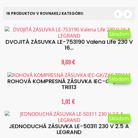
16 PRODUKTOV V ROVNAKEJ KATEGÓRII:
Skladom
DVOJITÁ ZÁSUVKA LE-753190 Valena Life 230 V
16...
9,69 €
Skladom
ROHOVÁ KOMPRESNÁ ZÁSUVKA IEC-GK/ZAC-
TRI113
1,01 €
Skladom
JEDNODUCHÁ ZÁSUVKA LE-50311 230 V 2.5 A
LEGRAND