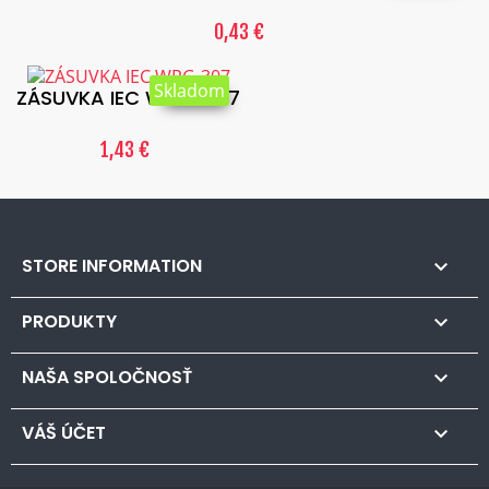
0,43 €
Skladom
ZÁSUVKA IEC WPG-307
1,43 €
STORE INFORMATION

PRODUKTY

NAŠA SPOLOČNOSŤ

VÁŠ ÚČET
