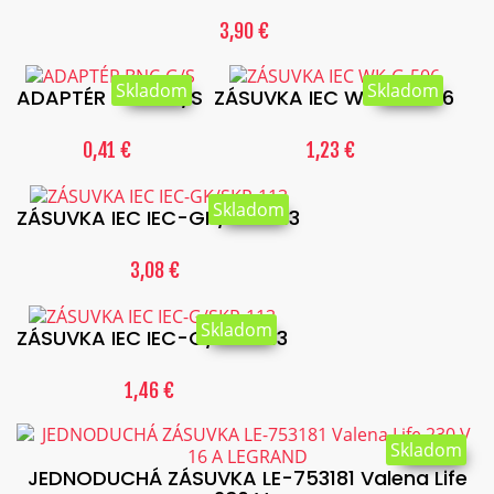
3,90 €
Skladom
Skladom
ADAPTÉR BNC-G/S
ZÁSUVKA IEC WK-G-506
0,41 €
1,23 €
Skladom
ZÁSUVKA IEC IEC-GK/SKR-113
3,08 €
Skladom
ZÁSUVKA IEC IEC-G/SKR-113
1,46 €
Skladom
JEDNODUCHÁ ZÁSUVKA LE-753181 Valena Life