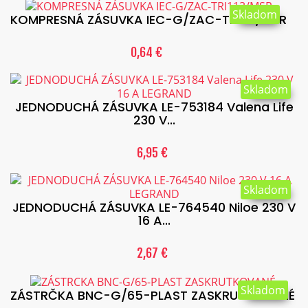
Skladom
KOMPRESNÁ ZÁSUVKA IEC-G/ZAC-TRI113/MSR
0,64 €
Skladom
JEDNODUCHÁ ZÁSUVKA LE-753184 Valena Life
230 V...
6,95 €
Skladom
JEDNODUCHÁ ZÁSUVKA LE-764540 Niloe 230 V
16 A...
2,67 €
Skladom
ZÁSTRČKA BNC-G/65-PLAST ZASKRUTKOVANÉ