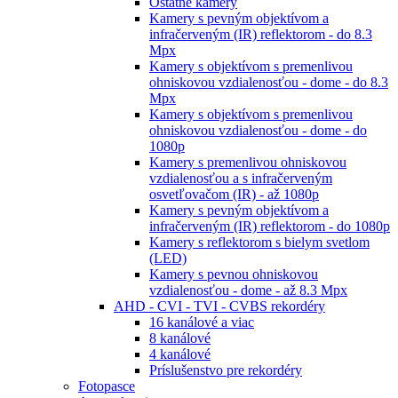
Ostatné kamery
Kamery s pevným objektívom a
infračerveným (IR) reflektorom - do 8.3
Mpx
Kamery s objektívom s premenlivou
ohniskovou vzdialenosťou - dome - do 8.3
Mpx
Kamery s objektívom s premenlivou
ohniskovou vzdialenosťou - dome - do
1080p
Kamery s premenlivou ohniskovou
vzdialenosťou a s infračerveným
osvetľovačom (IR) - až 1080p
Kamery s pevným objektívom a
infračerveným (IR) reflektorom - do 1080p
Kamery s reflektorom s bielym svetlom
(LED)
Kamery s pevnou ohniskovou
vzdialenosťou - dome - až 8.3 Mpx
AHD - CVI - TVI - CVBS rekordéry
16 kanálové a viac
8 kanálové
4 kanálové
Príslušenstvo pre rekordéry
Fotopasce