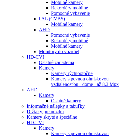
Mobilné kamery
Rekordéry mobilné
Pomocné vybavenie
PAL (CVBS)
Mobilné kamery
AHD
Pomocné vybavenie
Rekordéry mobilné
Mobilné kamery
Monitory do vozidiel
HD-CVI
Ostatné zariadenia
Kamery
Kamery rýchlootočné
Kamery s pevnou ohniskovou
vzdialenosťou - dome - až 8.3 Mpx
AHD
Kamery
Ostatné kamery
Informačné nálepky a tabuľky
Držiaky pre puzdra
Kamery skryté a špeciálne
HD-TVI
Kamery
Kamery s pevnou ohniskovou