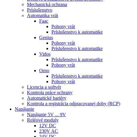
Mechanická ochrana
Príslušenstvo
Automatika vrát
Faac
Pohony vrát
Príslušenstvo k automatike
Genius
Pohony vrát
Príslušenstvo k automatike
Vidos
Príslušenstvo k automatike
Pohony vrát
Orno
Príslušenstvo k automatike
Pohony vrát
Licencia a softvér
Kontrola práce ochrany
Automatické bariéry
Kontrola a registrácia odpracovanej doby (RCP)
Napájanie
Napájanie 5V ... 9V
Reléové moduly
12V DC
230V AC
24V DC