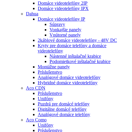
Domáce videotelefóny 2IP
Domáce videotelefóny IPX
Dahua
Domáce videotelefóny IP
Súpravy
Vonkajšie panely
Vnútorné panely
2káblové domáce videotelefóny - 48V DC
Kryty pre domáce telefóny a domáce
videotelefóny
Nástenné inštalačné krabice
Podomietkové inštalačné krabice
Montážne panely
Príslušenstvo
Analógové domáce videotelefóny
Hybridné domáce videotelefóny
Aco CDN
Príslušenstvo
Unifóny
Puzdrá pre domácé telefóny
Digitálne domácé telefóny
Analógové domáce telefóny
Aco Como
Unifóny
Príslušenstvo