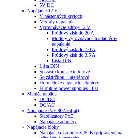
5V DC
Napájanie 12 V
V nástenných krytoch
Moduly napájania
Vyrovnávacie zdroje 12 V
Prúdový zisk do 20 A
Moduly vyrovnávacích adaptérov
napájania
Prúdový zisk do 7.0 A
Prúdový zisk do 3.5 A
Lišta DIN
Lišta DIN
So zástrčkou - exteriérové
So zástrčkou - interiérové
Hermetické napájacie adaptéry
Furniture power supplies - flat
Meniče napätia
DC/DC
DC/AC
Napájanie PoE 802.3af(at)
Stabilizátory PoE
Napájacie adaptéry
Napájacie bloky
Napájacie distribútory PCB (pripravené na