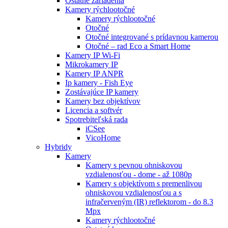
Ostatné zariadenia
Kamery rýchlootočné
Kamery rýchlootočné
Otočné
Otočné integrované s prídavnou kamerou
Otočné – rad Eco a Smart Home
Kamery IP Wi-Fi
Mikrokamery IP
Kamery IP ANPR
Ip kamery - Fish Eye
Zostávajúce IP kamery
Kamery bez objektívov
Licencia a softvér
Spotrebiteľská rada
iCSee
VicoHome
Hybridy
Kamery
Kamery s pevnou ohniskovou
vzdialenosťou - dome - až 1080p
Kamery s objektívom s premenlivou
ohniskovou vzdialenosťou a s
infračerveným (IR) reflektorom - do 8.3
Mpx
Kamery rýchlootočné