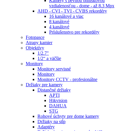
Kamery s pevnou ohniskovou
vzdialenosťou - dome - až 8.3 Mpx
AHD - CVI - TVI - CVBS rekordéry
16 kanálové a viac
8 kanálové
4 kanálové
Príslušenstvo pre rekordéry
Fotopasce
Atrapy kamier
Objektívy
1/2.7"
1/2“ a väčšie
Monitory
Monitory servisné
Monitory
Monitory CCTV - profesionálne
Držiaky pre kamery
Distančné držiaky
APTI
Hikvision
DAHUA
STG
Rohové úchyty pre dome kamery
Držiaky na stĺp
Adaptéry