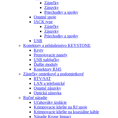
Zástrčky
Zásuvky
Priechodky a spojky
Ostatné spoje
JACK type
Zástrčky
Zásuvky
Priechodky a spojky
USB
Konektory a príslušenstvo KEYSTONE
Kryty
Prepojovacie panely
USB nabíjačky
Ďalšie moduly
Konektory RJ45
Zástrčky omietkové a podomietkové
RTV/SAT
LAN a telefonické
Ostatné zásuvky
Optická zásuvka
Ručné náradie
Uťahováky izolácie
Krimpovacie kliešte na RJ spoje
Krimpovacie kliešte na koaxiálne káble
Náradie Krone Impact