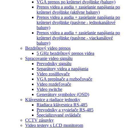
VGA prenos po krútenej dvojlinke (baluny)
Prenos videa a audia + zasielanie napájania po
krútenej dvojlinke (aktívne baluny)
Prenos videa a audia + zasielanie napájania po
krútenej dvojlinke (pasívne - jednokanálové
baluny)
Prenos videa a audia + zasielanie napájania po
krútenej dvojlinke (pasívne - viackanálové
baluny)
Bezdrôtový video prenos
5 GHz bezdrôtový prenos videa
Spracovanie video signálu
Prevodníky signálu
Separátory videa a napájania
Video zosilňovače
VGA prepínače a rozbočovače
Video rozdeľovače
Video switche
Generátory symbolov (OSD)
Klávesnice a riadiace jednotky
Riadiaca klávesnica RS-485
Prevodníky a vysielače RS-485
Špecializované ovládače
CCTV zásuvky
Video testery s LCD monitorom