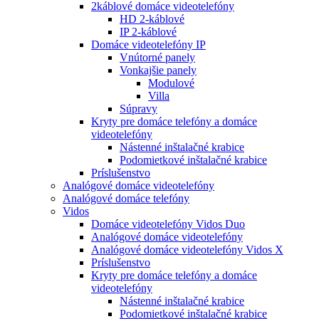
2káblové domáce videotelefóny
HD 2-káblové
IP 2-káblové
Domáce videotelefóny IP
Vnútorné panely
Vonkajšie panely
Modulové
Villa
Súpravy
Kryty pre domáce telefóny a domáce
videotelefóny
Nástenné inštalačné krabice
Podomietkové inštalačné krabice
Príslušenstvo
Analógové domáce videotelefóny
Analógové domáce telefóny
Vidos
Domáce videotelefóny Vidos Duo
Analógové domáce videotelefóny
Analógové domáce videotelefóny Vidos X
Príslušenstvo
Kryty pre domáce telefóny a domáce
videotelefóny
Nástenné inštalačné krabice
Podomietkové inštalačné krabice