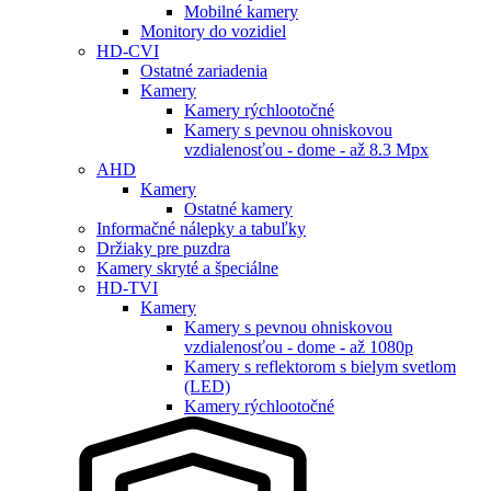
Mobilné kamery
Monitory do vozidiel
HD-CVI
Ostatné zariadenia
Kamery
Kamery rýchlootočné
Kamery s pevnou ohniskovou
vzdialenosťou - dome - až 8.3 Mpx
AHD
Kamery
Ostatné kamery
Informačné nálepky a tabuľky
Držiaky pre puzdra
Kamery skryté a špeciálne
HD-TVI
Kamery
Kamery s pevnou ohniskovou
vzdialenosťou - dome - až 1080p
Kamery s reflektorom s bielym svetlom
(LED)
Kamery rýchlootočné