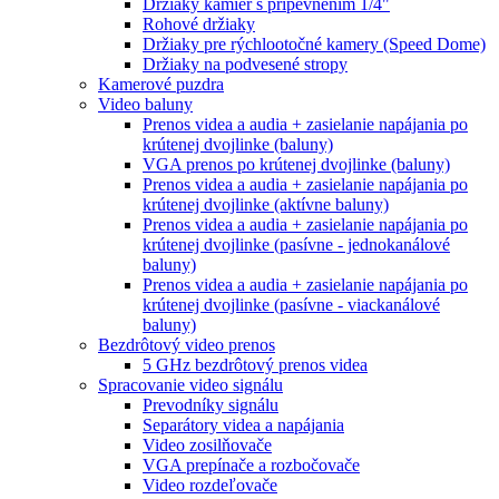
Držiaky kamier s pripevnením 1/4"
Rohové držiaky
Držiaky pre rýchlootočné kamery (Speed Dome)
Držiaky na podvesené stropy
Kamerové puzdra
Video baluny
Prenos videa a audia + zasielanie napájania po
krútenej dvojlinke (baluny)
VGA prenos po krútenej dvojlinke (baluny)
Prenos videa a audia + zasielanie napájania po
krútenej dvojlinke (aktívne baluny)
Prenos videa a audia + zasielanie napájania po
krútenej dvojlinke (pasívne - jednokanálové
baluny)
Prenos videa a audia + zasielanie napájania po
krútenej dvojlinke (pasívne - viackanálové
baluny)
Bezdrôtový video prenos
5 GHz bezdrôtový prenos videa
Spracovanie video signálu
Prevodníky signálu
Separátory videa a napájania
Video zosilňovače
VGA prepínače a rozbočovače
Video rozdeľovače