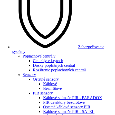
Zabezpečovacie
systémy
Poplachové centrály
Centrály v krytoch
Dosky poplašných centrál
Rozšírenie poplachových centrál
Senzory
Ostatné senzory
Káblové
Bezdrôtové
PIR senzory
Káblové snímače PIR - PARADOX
PIR detektory bezdrôtové
Ostatné káblové senzory PIR
Káblové snímače PIR - SATEL