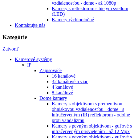
vzdialenosťou - dome - až 1080p
Kamery s reflektorom s bielym svetlom
(LED)
Kamery rýchlootočné
Kontaktujte nás
Kategórie
Zatvoriť
Kamerové systémy
IP
Zapisovače
16 kanálové
32 kanálové a viac
4 kanálové
8 kanálové
Dome kamery
Kamery s objektívom s premenlivou
ohniskovou vzdialenosťou - dome - s
infračerveným (IR) reflektorom - odolné
proti vandalizmu
Kamery s pevným objektívom - guľové s
infračerveným prisvietením - až 12 Mpx
Kamery s pevným objektívom - guľové s