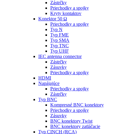
Zástrčky
Priechodky a spojky
Kryty kontaktov
Konektor 50 Ω
Priechodky a spojky
Typ N
Typ FME
Typ SMA
Typ TNC
Typ UHF
IEC antenna connector
Zástrčky
Zásuvky
Priechodky a spojky
HDMI
Napájajúce
Priechodky a spojky
Zástrčky
Typ BNC
Kompresné BNC konektory
Priechodky a spojky
Zásuvky
BNC konektory Twist
BNC konektory zatláčacie
Typ CINCH (RCA)