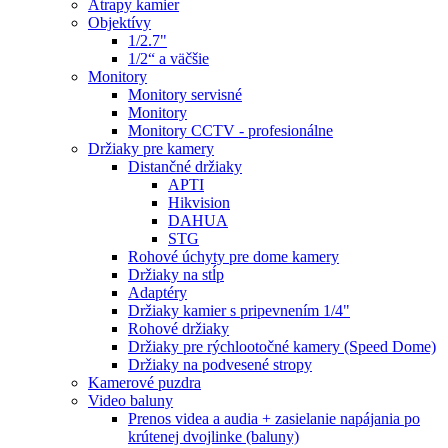
Atrapy kamier
Objektívy
1/2.7"
1/2“ a väčšie
Monitory
Monitory servisné
Monitory
Monitory CCTV - profesionálne
Držiaky pre kamery
Distančné držiaky
APTI
Hikvision
DAHUA
STG
Rohové úchyty pre dome kamery
Držiaky na stĺp
Adaptéry
Držiaky kamier s pripevnením 1/4"
Rohové držiaky
Držiaky pre rýchlootočné kamery (Speed Dome)
Držiaky na podvesené stropy
Kamerové puzdra
Video baluny
Prenos videa a audia + zasielanie napájania po
krútenej dvojlinke (baluny)