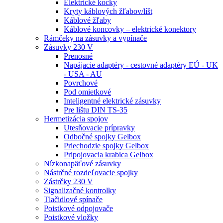
Elektrické kocky
Kryty káblových žľabov/líšt
Káblové žľaby
Káblové koncovky – elektrické konektory
Rámčeky na zásuvky a vypínače
Zásuvky 230 V
Prenosné
Napájacie adaptéry - cestovné adaptéry EÚ - UK
- USA - AU
Povrchové
Pod omietkové
Inteligentné elektrické zásuvky
Pre lištu DIN TS-35
Hermetizácia spojov
Utesňovacie prípravky
Odbočné spojky Gelbox
Priechodzie spojky Gelbox
Pripojovacia krabica Gelbox
Nízkonapäťové zásuvky
Nástrčné rozdeľovacie spojky
Zástrčky 230 V
Signalizačné kontrolky
Tlačidlové spínače
Poistkové odpojovače
Poistkové vložky