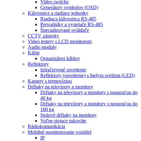
Video switche
Generátory symbolov (OSD)
Klávesnice a riadiace jednotky
Riadiaca klávesnica RS-485
Prevodníky a vysielače RS-485
Špecializované ovládače
CCTV zásuvky
Video testery s LCD monitorom
Audio moduly
Káble
Organizátori káblov
Reflektory
Infračervené osvetlenie
Reflektory (osvetlenie) s bielym svetlom (LED)
Kamery s termovíziou
Držiaky na televízory a monitory
Držiaky na televízory a monitory s nosnosťou do
40 kg
Držiaky na televízory a monitory s nosnosťou do
180 kg
Stolové držiaky na monitory
Voľne stojace rukoväte
Rádiokomunikácia
Mobilné monitorovanie vozidiel
IP