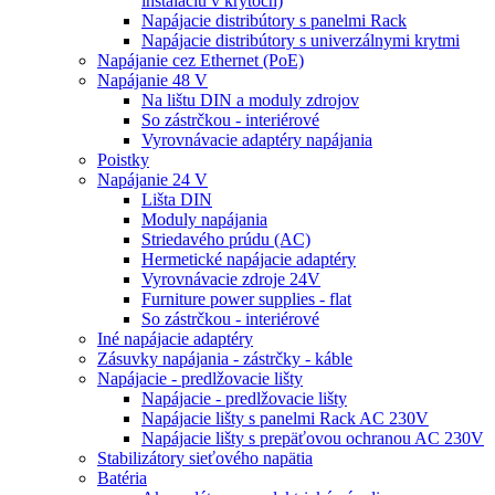
inštaláciu v krytoch)
Napájacie distribútory s panelmi Rack
Napájacie distribútory s univerzálnymi krytmi
Napájanie cez Ethernet (PoE)
Napájanie 48 V
Na lištu DIN a moduly zdrojov
So zástrčkou - interiérové
Vyrovnávacie adaptéry napájania
Poistky
Napájanie 24 V
Lišta DIN
Moduly napájania
Striedavého prúdu (AC)
Hermetické napájacie adaptéry
Vyrovnávacie zdroje 24V
Furniture power supplies - flat
So zástrčkou - interiérové
Iné napájacie adaptéry
Zásuvky napájania - zástrčky - káble
Napájacie - predlžovacie lišty
Napájacie - predlžovacie lišty
Napájacie lišty s panelmi Rack AC 230V
Napájacie lišty s prepäťovou ochranou AC 230V
Stabilizátory sieťového napätia
Batéria