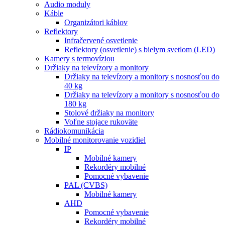
Audio moduly
Káble
Organizátori káblov
Reflektory
Infračervené osvetlenie
Reflektory (osvetlenie) s bielym svetlom (LED)
Kamery s termovíziou
Držiaky na televízory a monitory
Držiaky na televízory a monitory s nosnosťou do
40 kg
Držiaky na televízory a monitory s nosnosťou do
180 kg
Stolové držiaky na monitory
Voľne stojace rukoväte
Rádiokomunikácia
Mobilné monitorovanie vozidiel
IP
Mobilné kamery
Rekordéry mobilné
Pomocné vybavenie
PAL (CVBS)
Mobilné kamery
AHD
Pomocné vybavenie
Rekordéry mobilné