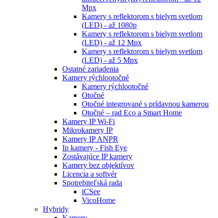
Mpx
Kamery s reflektorom s bielym svetlom
(LED) - až 1080p
Kamery s reflektorom s bielym svetlom
(LED) - až 12 Mpx
Kamery s reflektorom s bielym svetlom
(LED) - až 5 Mpx
Ostatné zariadenia
Kamery rýchlootočné
Kamery rýchlootočné
Otočné
Otočné integrované s prídavnou kamerou
Otočné – rad Eco a Smart Home
Kamery IP Wi-Fi
Mikrokamery IP
Kamery IP ANPR
Ip kamery - Fish Eye
Zostávajúce IP kamery
Kamery bez objektívov
Licencia a softvér
Spotrebiteľská rada
iCSee
VicoHome
Hybridy
Kamery