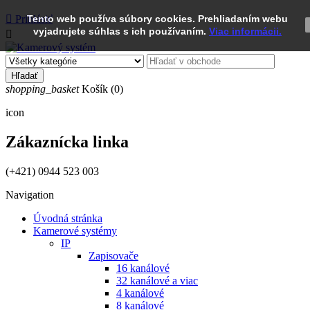

Prihlásiť
Tento web používa súbory cookies. Prehliadaním webu
vyjadrujete súhlas s ich používaním.
Viac informácii.

Hľadať
shopping_basket
Košík
(0)
icon
Zákaznícka linka
(+421) 0944 523 003
Navigation
Úvodná stránka
Kamerové systémy
IP
Zapisovače
16 kanálové
32 kanálové a viac
4 kanálové
8 kanálové