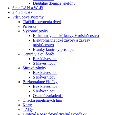
Digitálne domácé telefóny
Siete LAN a Wi-Fi
2.4 a 5 GHz
Prístupové systémy
Tlačidlá otvorenia dverí
Prívesky
Výkonné prvky
Elektromagnetické kotvy + príslušenstvo
Elektromagnetické závory a závesy +
príslušenstvo
Bránky kontroly prístupu
Centrály a ovládače
Bez klávesnice
S klávesnicou
Šifrové zámky
Bez klávesnice
S klávesnicou
Bezkontaktné čítačky
Bez klávesnice
S klávesnicou
Ostatné zariadenia
Čítačka papilárnych línií
Karty
TAGy
Drôtové a bezdrôtové dverné zvončeky