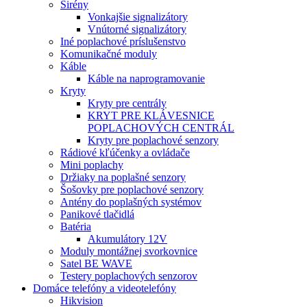
Sirény
Vonkajšie signalizátory
Vnútorné signalizátory
Iné poplachové príslušenstvo
Komunikačné moduly
Káble
Káble na naprogramovanie
Kryty
Kryty pre centrály
KRYT PRE KLÁVESNICE
POPLACHOVÝCH CENTRÁL
Kryty pre poplachové senzory
Rádiové kľúčenky a ovládače
Mini poplachy
Držiaky na poplašné senzory
Šošovky pre poplachové senzory
Antény do poplašných systémov
Panikové tlačidlá
Batéria
Akumulátory 12V
Moduly montážnej svorkovnice
Satel BE WAVE
Testery poplachových senzorov
Domáce telefóny a videotelefóny
Hikvision