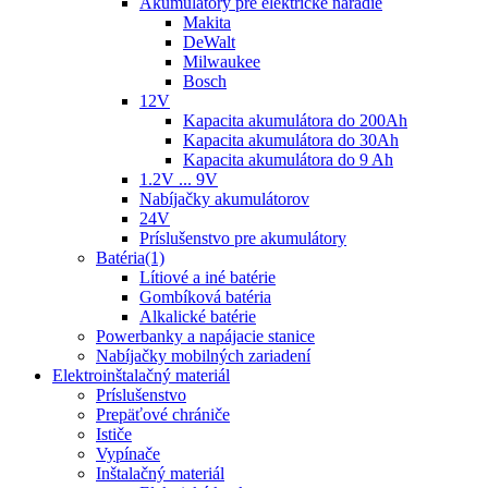
Akumulátory pre elektrické náradie
Makita
DeWalt
Milwaukee
Bosch
12V
Kapacita akumulátora do 200Ah
Kapacita akumulátora do 30Ah
Kapacita akumulátora do 9 Ah
1.2V ... 9V
Nabíjačky akumulátorov
24V
Príslušenstvo pre akumulátory
Batéria(1)
Lítiové a iné batérie
Gombíková batéria
Alkalické batérie
Powerbanky a napájacie stanice
Nabíjačky mobilných zariadení
Elektroinštalačný materiál
Príslušenstvo
Prepäťové chrániče
Ističe
Vypínače
Inštalačný materiál