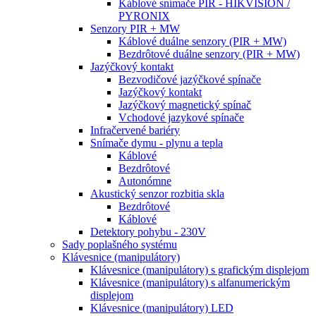
Káblové snímače PIR - HIKVISION /
PYRONIX
Senzory PIR + MW
Káblové duálne senzory (PIR + MW)
Bezdrôtové duálne senzory (PIR + MW)
Jazýčkový kontakt
Bezvodičové jazýčkové spínače
Jazýčkový kontakt
Jazýčkový magnetický spínač
Vchodové jazykové spínače
Infračervené bariéry
Snímače dymu - plynu a tepla
Káblové
Bezdrôtové
Autonómne
Akustický senzor rozbitia skla
Bezdrôtové
Káblové
Detektory pohybu - 230V
Sady poplašného systému
Klávesnice (manipulátory)
Klávesnice (manipulátory) s grafickým displejom
Klávesnice (manipulátory) s alfanumerickým
displejom
Klávesnice (manipulátory) LED