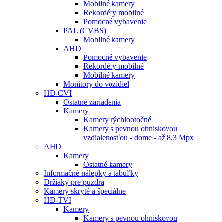
Mobilné kamery
Rekordéry mobilné
Pomocné vybavenie
PAL (CVBS)
Mobilné kamery
AHD
Pomocné vybavenie
Rekordéry mobilné
Mobilné kamery
Monitory do vozidiel
HD-CVI
Ostatné zariadenia
Kamery
Kamery rýchlootočné
Kamery s pevnou ohniskovou
vzdialenosťou - dome - až 8.3 Mpx
AHD
Kamery
Ostatné kamery
Informačné nálepky a tabuľky
Držiaky pre puzdra
Kamery skryté a špeciálne
HD-TVI
Kamery
Kamery s pevnou ohniskovou