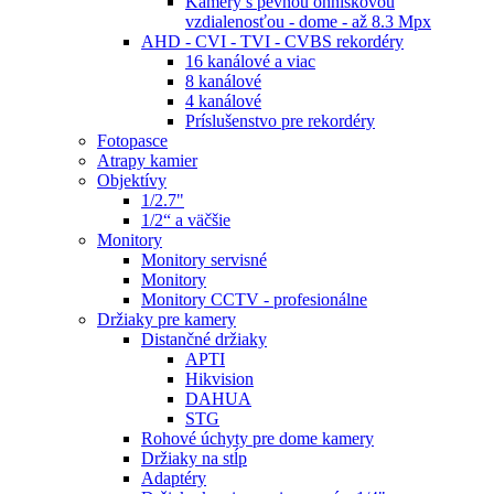
Kamery s pevnou ohniskovou
vzdialenosťou - dome - až 8.3 Mpx
AHD - CVI - TVI - CVBS rekordéry
16 kanálové a viac
8 kanálové
4 kanálové
Príslušenstvo pre rekordéry
Fotopasce
Atrapy kamier
Objektívy
1/2.7"
1/2“ a väčšie
Monitory
Monitory servisné
Monitory
Monitory CCTV - profesionálne
Držiaky pre kamery
Distančné držiaky
APTI
Hikvision
DAHUA
STG
Rohové úchyty pre dome kamery
Držiaky na stĺp
Adaptéry