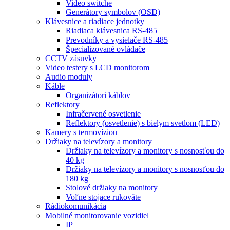
Video switche
Generátory symbolov (OSD)
Klávesnice a riadiace jednotky
Riadiaca klávesnica RS-485
Prevodníky a vysielače RS-485
Špecializované ovládače
CCTV zásuvky
Video testery s LCD monitorom
Audio moduly
Káble
Organizátori káblov
Reflektory
Infračervené osvetlenie
Reflektory (osvetlenie) s bielym svetlom (LED)
Kamery s termovíziou
Držiaky na televízory a monitory
Držiaky na televízory a monitory s nosnosťou do
40 kg
Držiaky na televízory a monitory s nosnosťou do
180 kg
Stolové držiaky na monitory
Voľne stojace rukoväte
Rádiokomunikácia
Mobilné monitorovanie vozidiel
IP