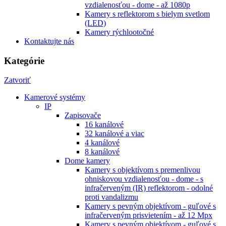
vzdialenosťou - dome - až 1080p
Kamery s reflektorom s bielym svetlom
(LED)
Kamery rýchlootočné
Kontaktujte nás
Kategórie
Zatvoriť
Kamerové systémy
IP
Zapisovače
16 kanálové
32 kanálové a viac
4 kanálové
8 kanálové
Dome kamery
Kamery s objektívom s premenlivou
ohniskovou vzdialenosťou - dome - s
infračerveným (IR) reflektorom - odolné
proti vandalizmu
Kamery s pevným objektívom - guľové s
infračerveným prisvietením - až 12 Mpx
Kamery s pevným objektívom - guľové s