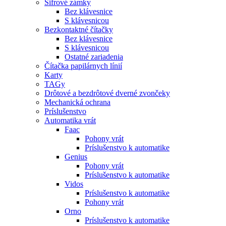
Šifrové zámky
Bez klávesnice
S klávesnicou
Bezkontaktné čítačky
Bez klávesnice
S klávesnicou
Ostatné zariadenia
Čítačka papilárnych línií
Karty
TAGy
Drôtové a bezdrôtové dverné zvončeky
Mechanická ochrana
Príslušenstvo
Automatika vrát
Faac
Pohony vrát
Príslušenstvo k automatike
Genius
Pohony vrát
Príslušenstvo k automatike
Vidos
Príslušenstvo k automatike
Pohony vrát
Orno
Príslušenstvo k automatike