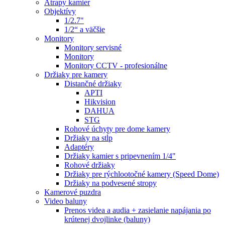
Atrapy kamier
Objektívy
1/2.7"
1/2“ a väčšie
Monitory
Monitory servisné
Monitory
Monitory CCTV - profesionálne
Držiaky pre kamery
Distančné držiaky
APTI
Hikvision
DAHUA
STG
Rohové úchyty pre dome kamery
Držiaky na stĺp
Adaptéry
Držiaky kamier s pripevnením 1/4"
Rohové držiaky
Držiaky pre rýchlootočné kamery (Speed Dome)
Držiaky na podvesené stropy
Kamerové puzdra
Video baluny
Prenos videa a audia + zasielanie napájania po
krútenej dvojlinke (baluny)