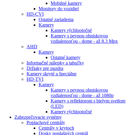
Mobilné kamery
Monitory do vozidiel
HD-CVI
Ostatné zariadenia
Kamery
Kamery rýchlootočné
Kamery s pevnou ohniskovou
vzdialenosťou - dome - až 8.3 Mpx
AHD
Kamery
Ostatné kamery
Informačné nálepky a tabuľky
Držiaky pre puzdra
Kamery skryté a špeciálne
HD-TVI
Kamery
Kamery s pevnou ohniskovou
vzdialenosťou - dome - až 1080p
Kamery s reflektorom s bielym svetlom
(LED)
Kamery rýchlootočné
Zabezpečovacie systémy
Poplachové centrály
Centrály v krytoch
Dosky poplašných centrál