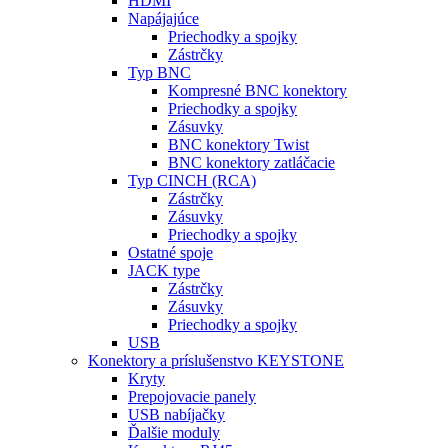
HDMI
Napájajúce
Priechodky a spojky
Zástrčky
Typ BNC
Kompresné BNC konektory
Priechodky a spojky
Zásuvky
BNC konektory Twist
BNC konektory zatláčacie
Typ CINCH (RCA)
Zástrčky
Zásuvky
Priechodky a spojky
Ostatné spoje
JACK type
Zástrčky
Zásuvky
Priechodky a spojky
USB
Konektory a príslušenstvo KEYSTONE
Kryty
Prepojovacie panely
USB nabíjačky
Ďalšie moduly