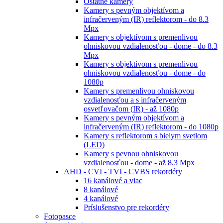
Ostatné kamery
Kamery s pevným objektívom a
infračerveným (IR) reflektorom - do 8.3
Mpx
Kamery s objektívom s premenlivou
ohniskovou vzdialenosťou - dome - do 8.3
Mpx
Kamery s objektívom s premenlivou
ohniskovou vzdialenosťou - dome - do
1080p
Kamery s premenlivou ohniskovou
vzdialenosťou a s infračerveným
osvetľovačom (IR) - až 1080p
Kamery s pevným objektívom a
infračerveným (IR) reflektorom - do 1080p
Kamery s reflektorom s bielym svetlom
(LED)
Kamery s pevnou ohniskovou
vzdialenosťou - dome - až 8.3 Mpx
AHD - CVI - TVI - CVBS rekordéry
16 kanálové a viac
8 kanálové
4 kanálové
Príslušenstvo pre rekordéry
Fotopasce