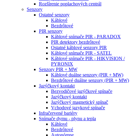
Rozšírenie poplachových centrál
Senzory
Ostatné senzory
Káblové
Bezdrôtové
PIR senzory
Káblové snímače PIR - PARADOX
PIR detektory bezdrôtové
Ostatné káblové senzory PIR
Káblové snímače PIR - SATEL
Káblové snímače PIR - HIKVISION /
PYRONIX
Senzory PIR + MW
Káblové duálne senzory (PIR + MW)
Bezdrôtové duálne senzory (PIR + MW)
Jazýčkový kontakt
Bezvodičové jazýčkové spínače
Jazýčkový kontakt
Jazýčkový magnetický spínač
Vchodové jazykové spínače
Infračervené bariéry
Snímače dymu - plynu a tepla
Káblové
Bezdrôtové
Autonómne