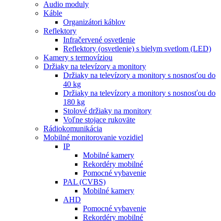
Audio moduly
Káble
Organizátori káblov
Reflektory
Infračervené osvetlenie
Reflektory (osvetlenie) s bielym svetlom (LED)
Kamery s termovíziou
Držiaky na televízory a monitory
Držiaky na televízory a monitory s nosnosťou do
40 kg
Držiaky na televízory a monitory s nosnosťou do
180 kg
Stolové držiaky na monitory
Voľne stojace rukoväte
Rádiokomunikácia
Mobilné monitorovanie vozidiel
IP
Mobilné kamery
Rekordéry mobilné
Pomocné vybavenie
PAL (CVBS)
Mobilné kamery
AHD
Pomocné vybavenie
Rekordéry mobilné