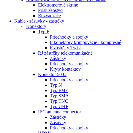
Elektromerové skrine
Príslušenstvo
Rozvádzače
Káble - zásuvky - zástrčky
Konektory
Typ F
Priechodky a spojky
F konektory krimpovacie i kompresné
F zástrčky Twist
RJ zástrčky telekomunikačné
Zástrčky
Priechodky a spojky
Kryty kontaktov
Konektor 50 Ω
Priechodky a spojky
Typ N
Typ FME
Typ SMA
Typ TNC
Typ UHF
IEC antenna connector
Zástrčky
Zásuvky
Priechodky a spojky