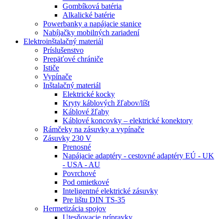
Gombíková batéria
Alkalické batérie
Powerbanky a napájacie stanice
Nabíjačky mobilných zariadení
Elektroinštalačný materiál
Príslušenstvo
Prepäťové chrániče
Ističe
Vypínače
Inštalačný materiál
Elektrické kocky
Kryty káblových žľabov/líšt
Káblové žľaby
Káblové koncovky – elektrické konektory
Rámčeky na zásuvky a vypínače
Zásuvky 230 V
Prenosné
Napájacie adaptéry - cestovné adaptéry EÚ - UK
- USA - AU
Povrchové
Pod omietkové
Inteligentné elektrické zásuvky
Pre lištu DIN TS-35
Hermetizácia spojov
Utesňovacie prípravky