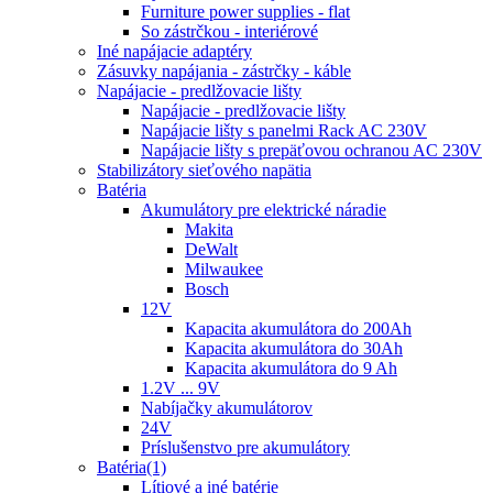
Furniture power supplies - flat
So zástrčkou - interiérové
Iné napájacie adaptéry
Zásuvky napájania - zástrčky - káble
Napájacie - predlžovacie lišty
Napájacie - predlžovacie lišty
Napájacie lišty s panelmi Rack AC 230V
Napájacie lišty s prepäťovou ochranou AC 230V
Stabilizátory sieťového napätia
Batéria
Akumulátory pre elektrické náradie
Makita
DeWalt
Milwaukee
Bosch
12V
Kapacita akumulátora do 200Ah
Kapacita akumulátora do 30Ah
Kapacita akumulátora do 9 Ah
1.2V ... 9V
Nabíjačky akumulátorov
24V
Príslušenstvo pre akumulátory
Batéria(1)
Lítiové a iné batérie