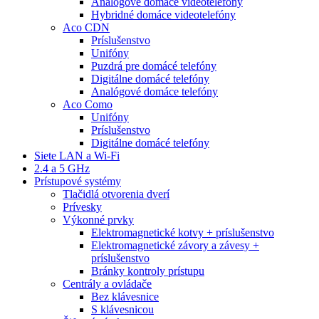
Analógové domáce videotelefóny
Hybridné domáce videotelefóny
Aco CDN
Príslušenstvo
Unifóny
Puzdrá pre domácé telefóny
Digitálne domácé telefóny
Analógové domáce telefóny
Aco Como
Unifóny
Príslušenstvo
Digitálne domácé telefóny
Siete LAN a Wi-Fi
2.4 a 5 GHz
Prístupové systémy
Tlačidlá otvorenia dverí
Prívesky
Výkonné prvky
Elektromagnetické kotvy + príslušenstvo
Elektromagnetické závory a závesy +
príslušenstvo
Bránky kontroly prístupu
Centrály a ovládače
Bez klávesnice
S klávesnicou