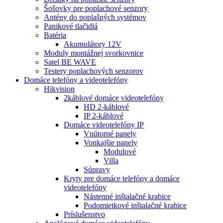
Šošovky pre poplachové senzory
Antény do poplašných systémov
Panikové tlačidlá
Batéria
Akumulátory 12V
Moduly montážnej svorkovnice
Satel BE WAVE
Testery poplachových senzorov
Domáce telefóny a videotelefóny
Hikvision
2káblové domáce videotelefóny
HD 2-káblové
IP 2-káblové
Domáce videotelefóny IP
Vnútorné panely
Vonkajšie panely
Modulové
Villa
Súpravy
Kryty pre domáce telefóny a domáce
videotelefóny
Nástenné inštalačné krabice
Podomietkové inštalačné krabice
Príslušenstvo