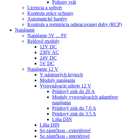
Pohony vrát
Licencia a softvér
Kontrola práce ochrany
Automatické bariéry
Kontrola a registrácia odpracovanej doby (RCP)
Napájanie
Napájanie 5V ... 9V
Reléové moduly
12V DC
230V AC
24V DC
5V DC
Napájanie 12 V
V nástenných krytoch
Moduly napájania
Vyrovnávacie zdroje 12 V
Prúdový zisk do 20 A
Moduly vyrovnávacích adaptérov
napájania
Prúdový zisk do 7.0 A
Prúdový zisk do 3.5 A
Lišta DIN
Lišta DIN
So zástrčkou - exteriérové
So zástrčkou - interiérové