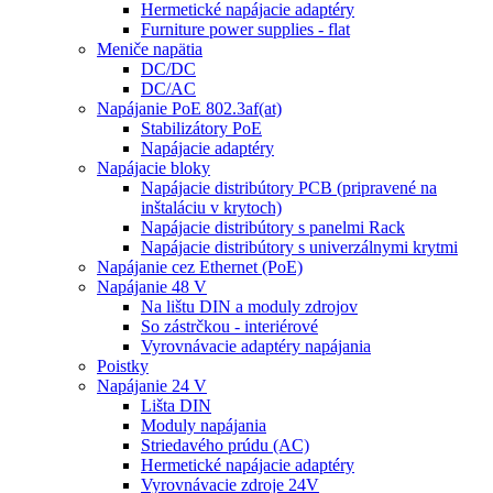
Hermetické napájacie adaptéry
Furniture power supplies - flat
Meniče napätia
DC/DC
DC/AC
Napájanie PoE 802.3af(at)
Stabilizátory PoE
Napájacie adaptéry
Napájacie bloky
Napájacie distribútory PCB (pripravené na
inštaláciu v krytoch)
Napájacie distribútory s panelmi Rack
Napájacie distribútory s univerzálnymi krytmi
Napájanie cez Ethernet (PoE)
Napájanie 48 V
Na lištu DIN a moduly zdrojov
So zástrčkou - interiérové
Vyrovnávacie adaptéry napájania
Poistky
Napájanie 24 V
Lišta DIN
Moduly napájania
Striedavého prúdu (AC)
Hermetické napájacie adaptéry
Vyrovnávacie zdroje 24V