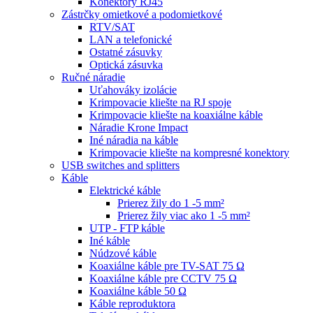
Konektory RJ45
Zástrčky omietkové a podomietkové
RTV/SAT
LAN a telefonické
Ostatné zásuvky
Optická zásuvka
Ručné náradie
Uťahováky izolácie
Krimpovacie kliešte na RJ spoje
Krimpovacie kliešte na koaxiálne káble
Náradie Krone Impact
Iné náradia na káble
Krimpovacie kliešte na kompresné konektory
USB switches and splitters
Káble
Elektrické káble
Prierez žily do 1 -5 mm²
Prierez žily viac ako 1 -5 mm²
UTP - FTP káble
Iné káble
Núdzové káble
Koaxiálne káble pre TV-SAT 75 Ω
Koaxiálne káble pre CCTV 75 Ω
Koaxiálne káble 50 Ω
Káble reproduktora