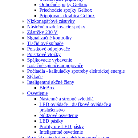
Odbočné spojky Gelbox
Priechodzie spojky Gelbox
Pripojovacia krabica Gelbox
Nízkonapäťové zásuvky
Nástrčné rozdeľovacie spojky
Zástrčky 230 V
Signalizačné kontrolky
Tlačidlové spínače
Poistkové odpojovače
Poistkové vložky
Spájkovacie vybavenie
Izolačné spínače-odpojovače
Počítadlá - kalkulačky spotreby elektrickej energie
Stýkače
Inteligentné akčné členy
BleBox
Osvetlenie
Nástenné a stropné svietidlá
LED ovládače - diaľkové ovládače a
príslušenstvo
Núdzové osvetlenie
LED pásiky
Profily pre LED pásky
Inteligentné osvetlenie
Rozvádzacie skrine a elektromerové skrine