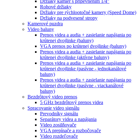
Držiaky kamier s pripevnením 1/4"
Rohové držiaky
Držiaky pre rýchlootočné kamery (Speed Dome)
Držiaky na podvesené stropy
Kamerové puzdra
Video baluny
Prenos videa a audia + zasielanie napájania po
krútenej dvojlinke (baluny)
VGA prenos po krútenej dvojlinke (baluny)
Prenos videa a audia + zasielanie napájania po
krútenej dvojlinke (aktívne baluny)
Prenos videa a audia + zasielanie napájania po
krútenej dvojlinke (pasívne - jednokanálové
baluny)
Prenos videa a audia + zasielanie napájania po
krútenej dvojlinke (pasívne - viackanálové
baluny)
Bezdrôtový video prenos
5 GHz bezdrôtový prenos videa
Spracovanie video signálu
Prevodníky signálu
Separátory videa a napájania
Video zosilňovače
VGA prepínače a rozbočovače
Video rozdeľovače