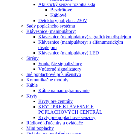
Akustický senzor rozbitia skla
Bezdrôtové
Káblové
Detektory pohybu - 230V
Sady poplašného systému
Klávesnice (manipulátory)
Klávesnice (manipulátory) s grafickým displejom
Klávesnice (manipulátory) s alfanumerickým
displejom
Klávesnice (manipulátory) LED
Sirény
Vonkajšie signalizátory
Vnútorné signalizátory
Iné poplachové príslušenstvo
Komunikačné moduly
Káble
Káble na naprogramovanie
Kryty
Kryty pre centrály
KRYT PRE KLÁVESNICE
POPLACHOVÝCH CENTRÁL
Kryty pre poplachové senzory
Rádiové kľúčenky a ovládače
Mini poplachy
Držiaky na poplašné senzory