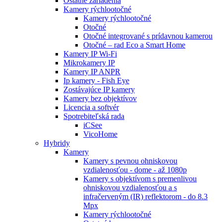
Ostatné zariadenia
Kamery rýchlootočné
Kamery rýchlootočné
Otočné
Otočné integrované s prídavnou kamerou
Otočné – rad Eco a Smart Home
Kamery IP Wi-Fi
Mikrokamery IP
Kamery IP ANPR
Ip kamery - Fish Eye
Zostávajúce IP kamery
Kamery bez objektívov
Licencia a softvér
Spotrebiteľská rada
iCSee
VicoHome
Hybridy
Kamery
Kamery s pevnou ohniskovou
vzdialenosťou - dome - až 1080p
Kamery s objektívom s premenlivou
ohniskovou vzdialenosťou a s
infračerveným (IR) reflektorom - do 8.3
Mpx
Kamery rýchlootočné