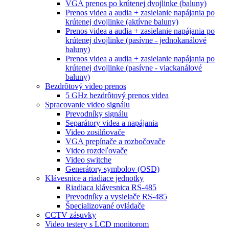
VGA prenos po krútenej dvojlinke (baluny)
Prenos videa a audia + zasielanie napájania po
krútenej dvojlinke (aktívne baluny)
Prenos videa a audia + zasielanie napájania po
krútenej dvojlinke (pasívne - jednokanálové
baluny)
Prenos videa a audia + zasielanie napájania po
krútenej dvojlinke (pasívne - viackanálové
baluny)
Bezdrôtový video prenos
5 GHz bezdrôtový prenos videa
Spracovanie video signálu
Prevodníky signálu
Separátory videa a napájania
Video zosilňovače
VGA prepínače a rozbočovače
Video rozdeľovače
Video switche
Generátory symbolov (OSD)
Klávesnice a riadiace jednotky
Riadiaca klávesnica RS-485
Prevodníky a vysielače RS-485
Špecializované ovládače
CCTV zásuvky
Video testery s LCD monitorom