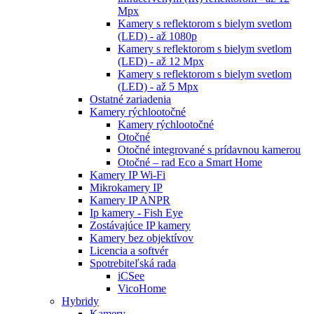
Mpx
Kamery s reflektorom s bielym svetlom
(LED) - až 1080p
Kamery s reflektorom s bielym svetlom
(LED) - až 12 Mpx
Kamery s reflektorom s bielym svetlom
(LED) - až 5 Mpx
Ostatné zariadenia
Kamery rýchlootočné
Kamery rýchlootočné
Otočné
Otočné integrované s prídavnou kamerou
Otočné – rad Eco a Smart Home
Kamery IP Wi-Fi
Mikrokamery IP
Kamery IP ANPR
Ip kamery - Fish Eye
Zostávajúce IP kamery
Kamery bez objektívov
Licencia a softvér
Spotrebiteľská rada
iCSee
VicoHome
Hybridy
Kamery