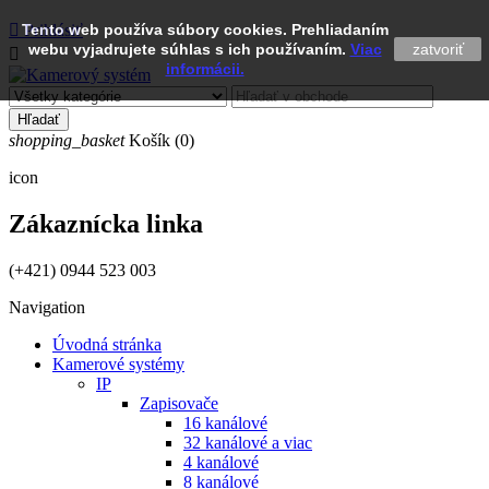

Tento web používa súbory cookies. Prehliadaním
Prihlásiť
webu vyjadrujete súhlas s ich používaním.
Viac
zatvoriť

informácii.
Hľadať
shopping_basket
Košík
(0)
icon
Zákaznícka linka
(+421) 0944 523 003
Navigation
Úvodná stránka
Kamerové systémy
IP
Zapisovače
16 kanálové
32 kanálové a viac
4 kanálové
8 kanálové